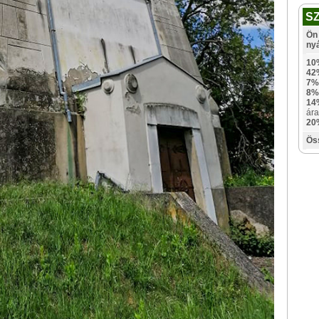
S
Ön 
ny
10
42
7%
8%
14
ára
20
Ös