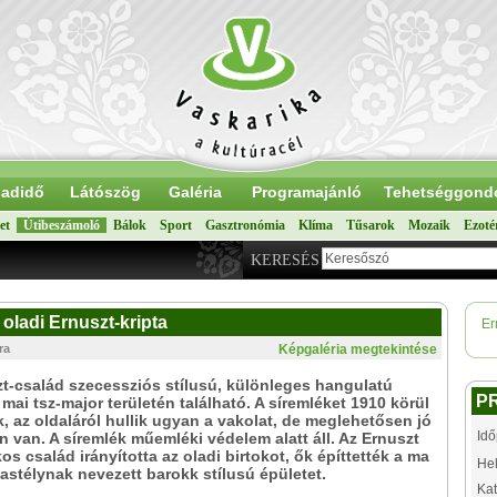
adidő
Látószög
Galéria
Programajánló
Tehetséggond
et
Útibeszámoló
Bálok
Sport
Gasztronómia
Klíma
Tűsarok
Mozaik
Ezoté
KERESÉS
oladi Ernuszt-kripta
Er
ra
Képgaléria megtekintése
t-család szecessziós stílusú, különleges hangulatú
P
a mai tsz-major területén található. A síremléket 1910 körül
k, az oldaláról hullik ugyan a vakolat, de meglehetősen jó
Idő
n van. A síremlék műemléki védelem alatt áll. Az Ernuszt
kos család irányította az oladi birtokot, ők építtették a ma
Hel
astélynak nevezett barokk stílusú épületet.
Kat