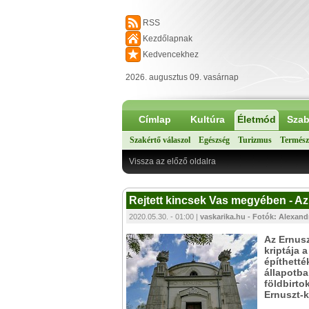
RSS
Kezdőlapnak
Kedvencekhez
2026. augusztus 09. vasárnap
Címlap
Kultúra
Életmód
Szab
Szakértő válaszol
Egészség
Turizmus
Termész
Vissza az előző oldalra
Rejtett kincsek Vas megyében - Az 
2020.05.30. - 01:00 |
vaskarika.hu - Fotók: Alexand
Az Ernusz
kriptája 
építhetté
állapotba
földbirto
Ernuszt-k