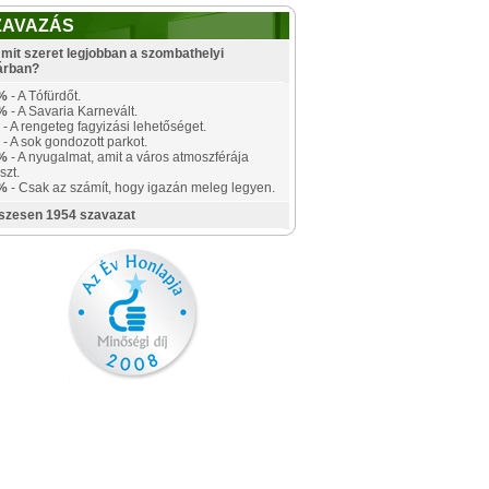
ZAVAZÁS
mit szeret legjobban a szombathelyi
árban?
%
- A Tófürdőt.
%
- A Savaria Karnevált.
- A rengeteg fagyizási lehetőséget.
- A sok gondozott parkot.
%
- A nyugalmat, amit a város atmoszférája
szt.
%
- Csak az számít, hogy igazán meleg legyen.
szesen 1954 szavazat