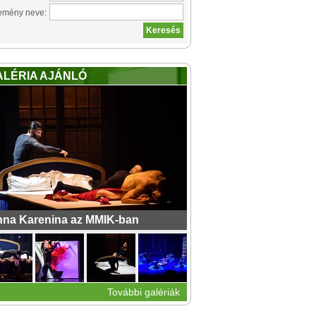
emény neve:
ALÉRIA AJÁNLÓ
na Karenina az MMIK-ban
További galériák