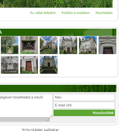
Az oldal tetejére
Küldés e-mailben
Nyomtatás
A
TOVÁBBI HÍREK