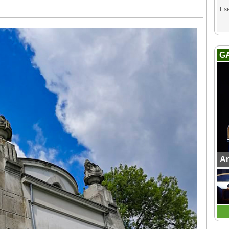
Es
G
An