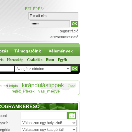
BELÉPÉS
:
Regisztráció
Jelszóemlékeztető
ozás
Támogatóink
Vélemények
ria
Horoszkóp
Családika
Bizsu
Egyéb
kirándulástippek
nuszt-kripta
Olad
vas_megye
rejtett_értékek
ROGRAMKERESŐ
pont:
yszín:
egória: