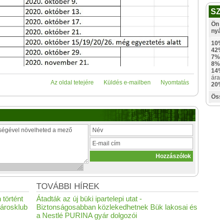
S
Ön 
ny
10
42
7%
8%
14
ára
Az oldal tetejére
Küldés e-mailben
Nyomtatás
20
Ös
TOVÁBBI HÍREK
 történt
Átadták az új büki ipartelepi utat -
árosklub
Biztonságosabban közlekedhetnek Bük lakosai és
a Nestlé PURINA gyár dolgozói