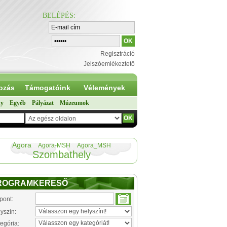
BELÉPÉS
:
Regisztráció
Jelszóemlékeztető
ozás
Támogatóink
Vélemények
ny
Egyéb
Pályázat
Múzeumok
Agora
Agora-MSH
Agora_MSH
Szombathely
ROGRAMKERESŐ
pont:
yszín:
egória: