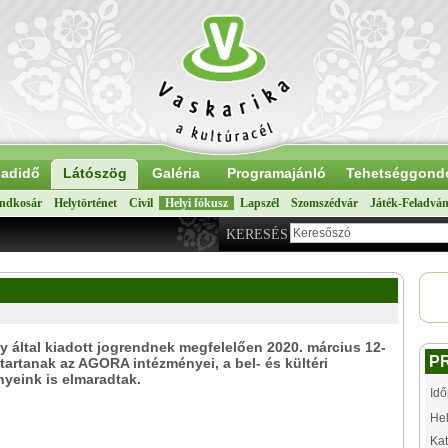
adidő
Látószög
Galéria
Programajánló
Tehetséggond
ndkosár
Helytörténet
Civil
Helyi fókusz
Lapszél
Szomszédvár
Játék-Feladvá
KERESÉS
 által kiadott jogrendnek megfelelően 2020. március 12-
P
 tartanak az AGORA intézményei, a bel- és kültéri
yeink is elmaradtak.
Idő
Hel
Kat