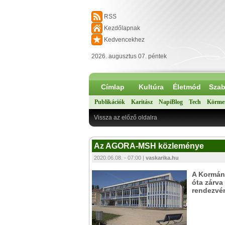
RSS
Kezdőlapnak
Kedvencekhez
2026. augusztus 07. péntek
Címlap
Kultúra
Életmód
Szab
Publikációk
Karitász
NapiBlog
Tech
Körme
Vissza az előző oldalra
Az AGORA-MSH közleménye
2020.06.08. - 07:00 |
vaskarika.hu
A Kormány
óta zárva
rendezvén