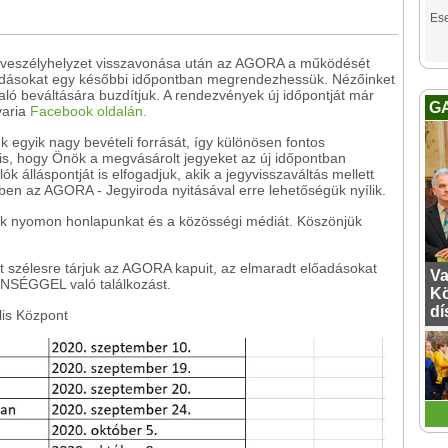
Es
 a veszélyhelyzet visszavonása után az AGORA a működését
lőadásokat egy későbbi időpontban megrendezhessük. Nézőinket
ló beváltására buzdítjuk. A rendezvények új időpontját már
G
varia
Facebook oldalán.
 egyik nagy bevételi forrását, így különösen fontos
is, hogy Önök a megvásárolt jegyeket az új időpontban
k álláspontját is elfogadjuk, akik a jegyvisszaváltás mellett
ben az AGORA - Jegyiroda nyitásával erre lehetőségük nyílik.
sék nyomon honlapunkat és a közösségi médiát. Köszönjük
t szélesre tárjuk az AGORA kapuit, az elmaradt előadásokat
Va
ÖNSÉGGEL való találkozást.
Kö
dí
lis Központ