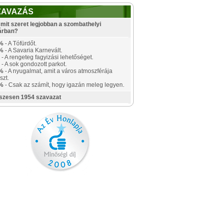
ZAVAZÁS
mit szeret legjobban a szombathelyi
árban?
%
- A Tófürdőt.
%
- A Savaria Karnevált.
- A rengeteg fagyizási lehetőséget.
- A sok gondozott parkot.
%
- A nyugalmat, amit a város atmoszférája
szt.
%
- Csak az számít, hogy igazán meleg legyen.
szesen 1954 szavazat