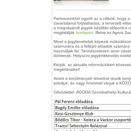
Partnereinkkel együtt az a célunk, hogy
zavartalanul folytathassa, a tervezett e
a megvásárolt jegyek későbbi időpontra va
megtalálják
honlapon
, illetve az Agora Sa
Mivel a jegybevételek képezik működésünk
számunkra és a fellépő előadók számára 
használják fel. Természetesen azon vásárló
döntenek. Helyszíni jegyértékesítés eseté
Kérjük, az aktuális információkért köves
megértésüket!
Amint a körülmények lehetővé teszik ismé
pótoljuk, és nagy örömmel várjuk a KÖZ
Üdvözlettel: AGORA Szombathelyi Kulturá