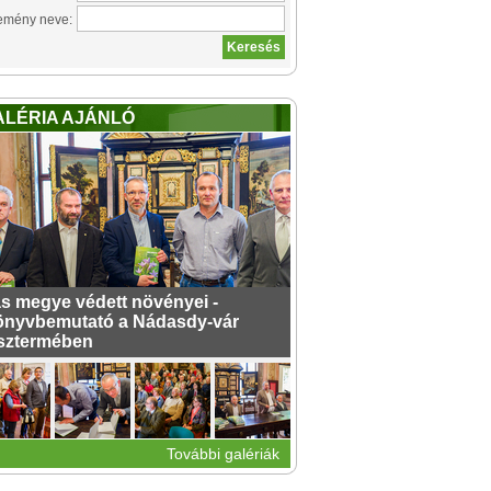
emény neve:
ALÉRIA AJÁNLÓ
s megye védett növényei -
nyvbemutató a Nádasdy-vár
sztermében
További galériák