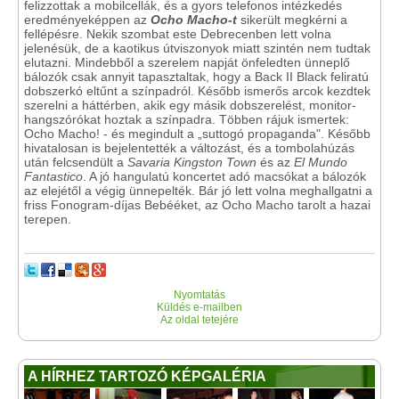
felizzottak a mobilcellák, és a gyors telefonos intézkedés
eredményeképpen az
Ocho Macho-t
sikerült megkérni a
fellépésre. Nekik szombat este Debrecenben lett volna
jelenésük, de a kaotikus útviszonyok miatt szintén nem tudtak
elutazni. Mindebből a szerelem napját önfeledten ünneplő
bálozók csak annyit tapasztaltak, hogy a Back II Black feliratú
dobszerkó eltűnt a színpadról. Később ismerős arcok kezdtek
szerelni a háttérben, akik egy másik dobszerelést, monitor-
hangszórókat hoztak a színpadra. Többen rájuk ismertek:
Ocho Macho! - és megindult a „suttogó propaganda". Később
hivatalosan is bejelentették a változást, és a tombolahúzás
után felcsendült a
Savaria Kingston Town
és az
El Mundo
Fantastico
. A jó hangulatú koncertet adó macsókat a bálozók
az elejétől a végig ünnepelték. Bár jó lett volna meghallgatni a
friss Fonogram-díjas Bebééket, az Ocho Macho tarolt a hazai
terepen.
Nyomtatás
Küldés e-mailben
Az oldal tetejére
A HÍRHEZ TARTOZÓ KÉPGALÉRIA