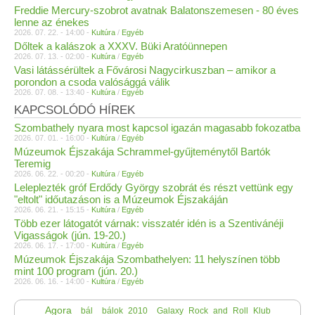
Freddie Mercury-szobrot avatnak Balatonszemesen - 80 éves
lenne az énekes
2026. 07. 22. - 14:00 -
Kultúra
/
Egyéb
Dőltek a kalászok a XXXV. Büki Aratóünnepen
2026. 07. 13. - 02:00 -
Kultúra
/
Egyéb
Vasi látássérültek a Fővárosi Nagycirkuszban – amikor a
porondon a csoda valósággá válik
2026. 07. 08. - 13:40 -
Kultúra
/
Egyéb
KAPCSOLÓDÓ HÍREK
Szombathely nyara most kapcsol igazán magasabb fokozatba
2026. 07. 01. - 16:00 -
Kultúra
/
Egyéb
Múzeumok Éjszakája Schrammel-gyűjteménytől Bartók
Teremig
2026. 06. 22. - 00:20 -
Kultúra
/
Egyéb
Leleplezték gróf Erdődy György szobrát és részt vettünk egy
"eltolt" időutazáson is a Múzeumok Éjszakáján
2026. 06. 21. - 15:15 -
Kultúra
/
Egyéb
Több ezer látogatót várnak: visszatér idén is a Szentivánéji
Vigasságok (jún. 19-20.)
2026. 06. 17. - 17:00 -
Kultúra
/
Egyéb
Múzeumok Éjszakája Szombathelyen: 11 helyszínen több
mint 100 program (jún. 20.)
2026. 06. 16. - 14:00 -
Kultúra
/
Egyéb
Agora
bál
bálok_2010
Galaxy_Rock_and_Roll_Klub