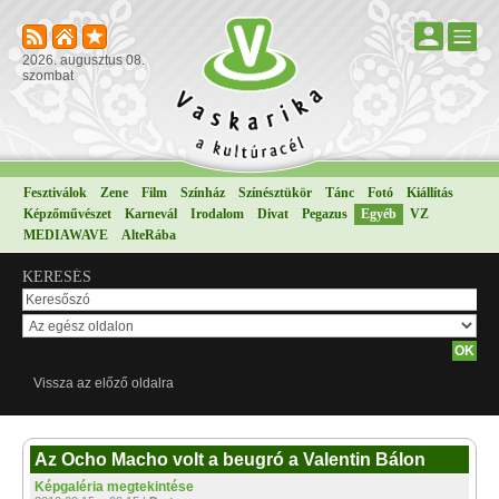
2026. augusztus 08.
szombat
Fesztiválok
Zene
Film
Színház
Színésztükör
Tánc
Fotó
Kiállítás
Képzőművészet
Karnevál
Irodalom
Divat
Pegazus
Egyéb
VZ
MEDIAWAVE
AlteRába
KERESÉS
Vissza az előző oldalra
Az Ocho Macho volt a beugró a Valentin Bálon
Képgaléria megtekintése