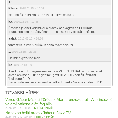
:D
Klausz
2010.02.15. - 15:32
Nah ha ők lettek volna, én is ott lettem volna :)
joc
2010.02.15. - 17:48
Érdekes jelenet volt mikor a srácok odavágták az El Mundo
"punkmonstert" a Bálozóknak...: ) h. csak egy példát említsek
valaki
2010.02.15. - 18:26
fantasztikus volt :) örülök h ocho macho volt :)
...
2010.02.15. - 21:33
De mindig??? ne már
bz
2010.02.18. - 03:15
Azért mondjuk megnéztem volna a VALENTIN BÁL közönségének
arcát, amikor a BIIB helyett beugrott BEAT DIS nekiáll játszani
"bulizenét"... :D
Bár a bítdiszék arcát is, amikor felkérik őket a Valentin bálra... :D:D
TOVÁBBI HÍREK
Veres Gábor készíti Törőcsik Mari bronzszobrát - A színésznő
velemi otthona előtt fog állni
2026. 08. 07. - 11:00 -
Kultúra
/
Egyéb
Napokon belül megszűnhet a Jazz TV
2026. 08. 04. - 20:30 -
Kultúra
/
Egyéb