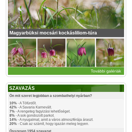
Magyarbüksi mocsári kockásliliom-túra
További galériák
SZAVAZÁS
Ön mit szeret legjobban a szombathelyi nyárban?
10%
- A Tófürdőt.
42%
- A Savaria Karnevált.
7%
- A rengeteg fagyizási lehetőséget.
8%
- A sok gondozott parkot.
14%
- A nyugalmat, amit a város atmoszférája áraszt.
20%
- Csak az számít, hogy igazán meleg legyen.
Összesen 1954 szavazat