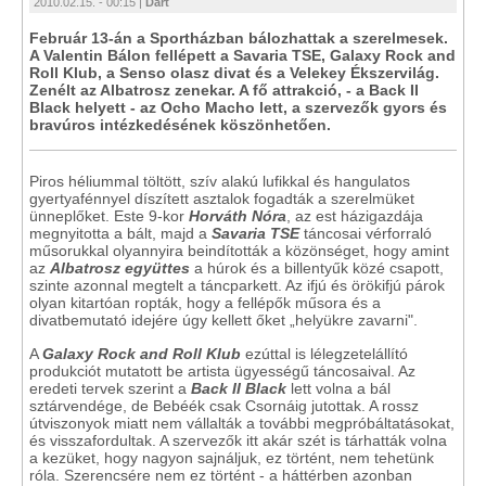
2010.02.15. - 00:15 |
Dart
Február 13-án a Sportházban bálozhattak a szerelmesek.
A Valentin Bálon fellépett a Savaria TSE, Galaxy Rock and
Roll Klub, a Senso olasz divat és a Velekey Ékszervilág.
Zenélt az Albatrosz zenekar. A fő attrakció, - a Back II
Black helyett - az Ocho Macho lett, a szervezők gyors és
bravúros intézkedésének köszönhetően.
Piros héliummal töltött, szív alakú lufikkal és hangulatos
gyertyafénnyel díszített asztalok fogadták a szerelmüket
ünneplőket. Este 9-kor
Horváth Nóra
, az est házigazdája
megnyitotta a bált, majd a
Savaria TSE
táncosai vérforraló
műsorukkal olyannyira beindították a közönséget, hogy amint
az
Albatrosz együttes
a húrok és a billentyűk közé csapott,
szinte azonnal megtelt a táncparkett. Az ifjú és örökifjú párok
olyan kitartóan ropták, hogy a fellépők műsora és a
divatbemutató idejére úgy kellett őket „helyükre zavarni".
A
Galaxy Rock and Roll Klub
ezúttal is lélegzetelállító
produkciót mutatott be artista ügyességű táncosaival. Az
eredeti tervek szerint a
Back II Black
lett volna a bál
sztárvendége, de Bebéék csak Csornáig jutottak. A rossz
útviszonyok miatt nem vállalták a további megpróbáltatásokat,
és visszafordultak. A szervezők itt akár szét is tárhatták volna
a kezüket, hogy nagyon sajnáljuk, ez történt, nem tehetünk
róla. Szerencsére nem ez történt - a háttérben azonban