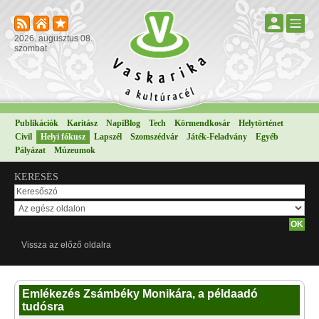
2026. augusztus 08.
szombat
Publikációk
Karitász
NapiBlog
Tech
Körmendkosár
Helytörténet
Civil
Helyi fókusz
Lapszél
Szomszédvár
Játék-Feladvány
Egyéb
Pályázat
Múzeumok
KERESÉS
Vissza az előző oldalra
Emlékezés Zsámbéky Monikára, a példaadó
tudósra