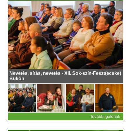
Nevetés, sírás, nevetés - XII. Sok-szín-Feszt(ecske)
Bükön
További galériák