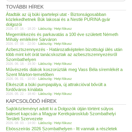
TOVÁBBI HÍREK
Átadták az új büki ipartelepi utat - Biztonságosabban
közlekedhetnek Bük lakosai és a Nestlé PURINA gyár
dolgozói
2026. 07. 16. - 18:20 -
Látószög
/
Helyi fókusz
Megemlékezés és parkavatás a 100 éve született Németh
Mihály emlékére Sárváron
2026. 07. 08. - 22:00 -
Látószög
/
Helyi fókusz
Azbesztszennyezés - Határozatképtelen bizottsági ülés után
több mint két órát tanácskoztak az azbesztszennyezésről
Szombathelyen
2026. 06. 18. - 19:30 -
Látószög
/
Helyi fókusz
Művészetis diákok koszorúzták meg Vass Béla síremlékét a
Szent Márton-temetőben
2026. 06. 01. - 10:00 -
Látószög
/
Helyi fókusz
Elkészült a büki pumpapálya, új attrakcióval bővült a
fürdőváros kínálata
2026. 05. 22. - 18:40 -
Látószög
/
Helyi fókusz
KAPCSOLÓDÓ HÍREK
Sajtóközleményt adott ki a Dolgozók útján történt súlyos
baleset kapcsán a Magyar Kerékpárosklub Szombathelyi
Területi Szervezete
2026. 08. 03. - 14:00 -
Látószög
/
Helyi fókusz
Ebösszeírás 2026 Szombathelyen - Itt vannak a részletek