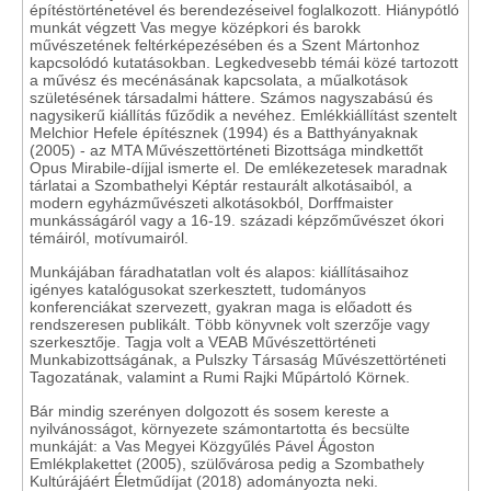
építéstörténetével és berendezéseivel foglalkozott. Hiánypótló
munkát végzett Vas megye középkori és barokk
művészetének feltérképezésében és a Szent Mártonhoz
kapcsolódó kutatásokban. Legkedvesebb témái közé tartozott
a művész és mecénásának kapcsolata, a műalkotások
születésének társadalmi háttere. Számos nagyszabású és
nagysikerű kiállítás fűződik a nevéhez. Emlékkiállítást szentelt
Melchior Hefele építésznek (1994) és a Batthyányaknak
(2005) - az MTA Művészettörténeti Bizottsága mindkettőt
Opus Mirabile-díjjal ismerte el. De emlékezetesek maradnak
tárlatai a Szombathelyi Képtár restaurált alkotásaiból, a
modern egyházművészeti alkotásokból, Dorffmaister
munkásságáról vagy a 16-19. századi képzőművészet ókori
témáiról, motívumairól.
Munkájában fáradhatatlan volt és alapos: kiállításaihoz
igényes katalógusokat szerkesztett, tudományos
konferenciákat szervezett, gyakran maga is előadott és
rendszeresen publikált. Több könyvnek volt szerzője vagy
szerkesztője. Tagja volt a VEAB Művészettörténeti
Munkabizottságának, a Pulszky Társaság Művészettörténeti
Tagozatának, valamint a Rumi Rajki Műpártoló Körnek.
Bár mindig szerényen dolgozott és sosem kereste a
nyilvánosságot, környezete számontartotta és becsülte
munkáját: a Vas Megyei Közgyűlés Pável Ágoston
Emlékplakettet (2005), szülővárosa pedig a Szombathely
Kultúrájáért Életműdíjat (2018) adományozta neki.