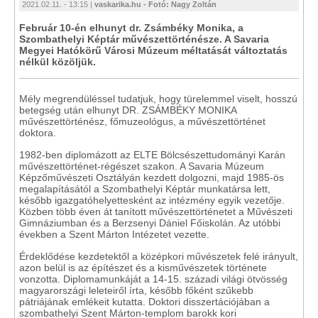
2021.02.11. - 13:15 |
vaskarika.hu - Fotó: Nagy Zoltán
Február 10-én elhunyt dr. Zsámbéky Monika, a
Szombathelyi Képtár művészettörténésze. A Savaria
Megyei Hatókörű Városi Múzeum méltatását változtatás
nélkül közöljük.
Mély megrendüléssel tudatjuk, hogy türelemmel viselt, hosszú
betegség után elhunyt DR. ZSÁMBÉKY MONIKA
művészettörténész, főmuzeológus, a művészettörténet
doktora.
1982-ben diplomázott az ELTE Bölcsészettudományi Karán
művészettörténet-régészet szakon. A Savaria Múzeum
Képzőművészeti Osztályán kezdett dolgozni, majd 1985-ös
megalapításától a Szombathelyi Képtár munkatársa lett,
később igazgatóhelyettesként az intézmény egyik vezetője.
Közben több éven át tanított művészettörténetet a Művészeti
Gimnáziumban és a Berzsenyi Dániel Főiskolán. Az utóbbi
években a Szent Márton Intézetet vezette.
Érdeklődése kezdetektől a középkori művészetek felé irányult,
azon belül is az építészet és a kisművészetek története
vonzotta. Diplomamunkáját a 14-15. századi világi ötvösség
magyarországi leleteiről írta, később főként szűkebb
pátriájának emlékeit kutatta. Doktori disszertációjában a
szombathelyi Szent Márton-templom barokk kori