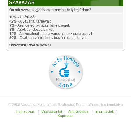
SZAVAZÁS
Ön mit szeret legjobban a szombathelyi nyárban?
10%
- A Tófürdőt.
42%
- A Savaria Karnevált.
7%
- A rengeteg fagyizási lehetőséget.
8%
- A sok gondozott parkot.
14%
- A nyugalmat, amit a város atmoszférája áraszt.
20%
- Csak az számít, hogy igazán meleg legyen.
Összesen 1954 szavazat
© 2008 Vaskarika Kulturális és Szabadidő Portál - Minden jog fenntartva
Impresszum
|
Médiaajánlat
|
Adatvédelem
|
Információk
|
Kapcsolat