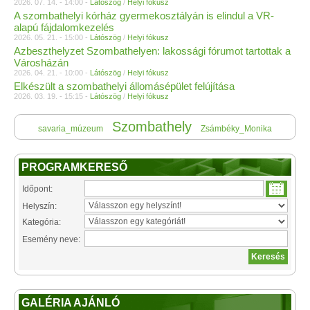
2026. 07. 14. - 14:00 -
Látószög
/
Helyi fókusz
A szombathelyi kórház gyermekosztályán is elindul a VR-
alapú fájdalomkezelés
2026. 05. 21. - 15:00 -
Látószög
/
Helyi fókusz
Azbeszthelyzet Szombathelyen: lakossági fórumot tartottak a
Városházán
2026. 04. 21. - 10:00 -
Látószög
/
Helyi fókusz
Elkészült a szombathelyi állomásépület felújítása
2026. 03. 19. - 15:15 -
Látószög
/
Helyi fókusz
Szombathely
savaria_múzeum
Zsámbéky_Monika
PROGRAMKERESŐ
Időpont:
Helyszín:
Kategória:
Esemény neve:
GALÉRIA AJÁNLÓ