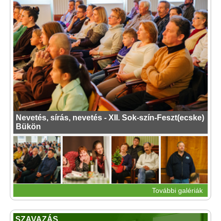
Nevetés, sírás, nevetés - XII. Sok-szín-Feszt(ecske)
Bükön
További galériák
SZAVAZÁS