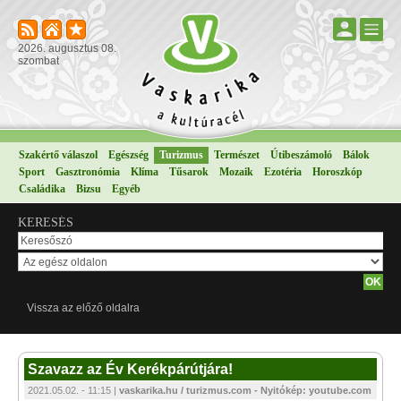
2026. augusztus 08.
szombat
Szakértő válaszol
Egészség
Turizmus
Természet
Útibeszámoló
Bálok
Sport
Gasztronómia
Klíma
Tűsarok
Mozaik
Ezotéria
Horoszkóp
Családika
Bizsu
Egyéb
KERESÉS
Vissza az előző oldalra
Szavazz az Év Kerékpárútjára!
2021.05.02. - 11:15 |
vaskarika.hu / turizmus.com - Nyitókép: youtube.com