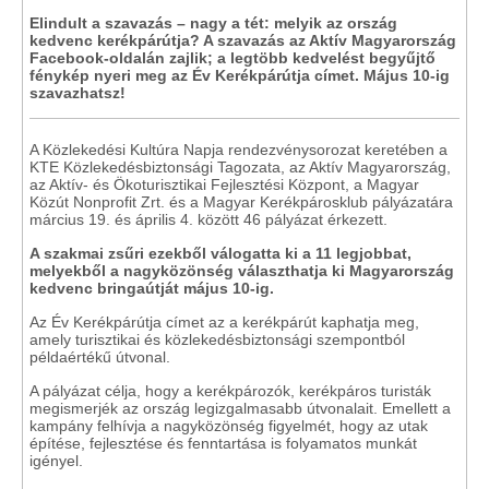
Elindult a szavazás – nagy a tét: melyik az ország
kedvenc kerékpárútja? A szavazás az Aktív Magyarország
Facebook-oldalán zajlik; a legtöbb kedvelést begyűjtő
fénykép nyeri meg az Év Kerékpárútja címet. Május 10-ig
szavazhatsz!
A Közlekedési Kultúra Napja rendezvénysorozat keretében a
KTE Közlekedésbiztonsági Tagozata, az Aktív Magyarország,
az Aktív- és Ökoturisztikai Fejlesztési Központ, a Magyar
Közút Nonprofit Zrt. és a Magyar Kerékpárosklub pályázatára
március 19. és április 4. között 46 pályázat érkezett.
A szakmai zsűri ezekből válogatta ki a 11 legjobbat,
melyekből a nagyközönség választhatja ki Magyarország
kedvenc bringaútját május 10-ig.
Az Év Kerékpárútja címet az a kerékpárút kaphatja meg,
amely turisztikai és közlekedésbiztonsági szempontból
példaértékű útvonal.
A pályázat célja, hogy a kerékpározók, kerékpáros turisták
megismerjék az ország legizgalmasabb útvonalait. Emellett a
kampány felhívja a nagyközönség figyelmét, hogy az utak
építése, fejlesztése és fenntartása is folyamatos munkát
igényel.