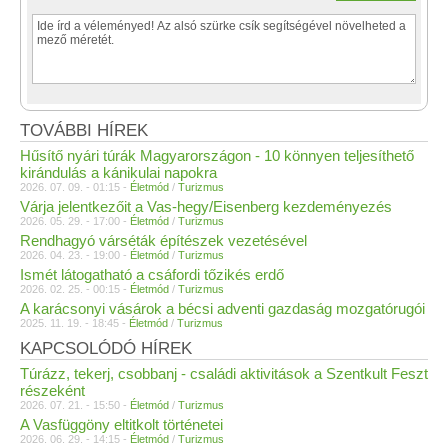
TOVÁBBI HÍREK
Hűsítő nyári túrák Magyarországon - 10 könnyen teljesíthető
kirándulás a kánikulai napokra
2026. 07. 09. - 01:15 -
Életmód
/
Turizmus
Várja jelentkezőit a Vas-hegy/Eisenberg kezdeményezés
2026. 05. 29. - 17:00 -
Életmód
/
Turizmus
Rendhagyó várséták építészek vezetésével
2026. 04. 23. - 19:00 -
Életmód
/
Turizmus
Ismét látogatható a csáfordi tőzikés erdő
2026. 02. 25. - 00:15 -
Életmód
/
Turizmus
A karácsonyi vásárok a bécsi adventi gazdaság mozgatórugói
2025. 11. 19. - 18:45 -
Életmód
/
Turizmus
KAPCSOLÓDÓ HÍREK
Túrázz, tekerj, csobbanj - családi aktivitások a Szentkult Feszt
részeként
2026. 07. 21. - 15:50 -
Életmód
/
Turizmus
A Vasfüggöny eltitkolt történetei
2026. 06. 29. - 14:15 -
Életmód
/
Turizmus