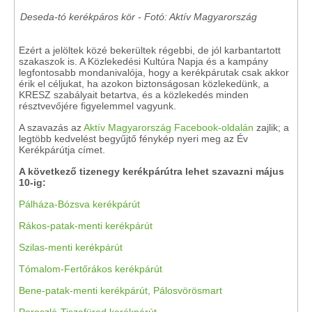
Deseda-tó kerékpáros kör - Fotó: Aktív Magyarország
Ezért a jelöltek közé bekerültek régebbi, de jól karbantartott
szakaszok is. A Közlekedési Kultúra Napja és a kampány
legfontosabb mondanivalója, hogy a kerékpárutak csak akkor
érik el céljukat, ha azokon biztonságosan közlekedünk, a
KRESZ szabályait betartva, és a közlekedés minden
résztvevőjére figyelemmel vagyunk.
A szavazás az
Aktív Magyarország Facebook-oldalán
zajlik; a
legtöbb kedvelést begyűjtő fénykép nyeri meg az Év
Kerékpárútja címet.
A következő tizenegy kerékpárútra lehet szavazni május
10-ig:
Pálháza-Bózsva kerékpárút
Rákos-patak-menti kerékpárút
Szilas-menti kerékpárút
Tómalom-Fertőrákos kerékpárút
Bene-patak-menti kerékpárút, Pálosvörösmart