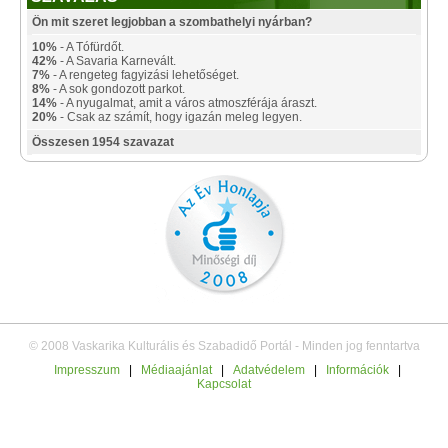
Ön mit szeret legjobban a szombathelyi nyárban?
10%
- A Tófürdőt.
42%
- A Savaria Karnevált.
7%
- A rengeteg fagyizási lehetőséget.
8%
- A sok gondozott parkot.
14%
- A nyugalmat, amit a város atmoszférája áraszt.
20%
- Csak az számít, hogy igazán meleg legyen.
Összesen 1954 szavazat
© 2008 Vaskarika Kulturális és Szabadidő Portál - Minden jog fenntartva
Impresszum
|
Médiaajánlat
|
Adatvédelem
|
Információk
|
Kapcsolat