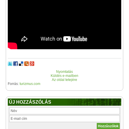
Nyomtatás
Küldés e-mailben
Az oldal tetejére
Forrás:
turizmus.com
ÚJ HOZZÁSZÓLÁS