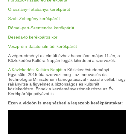
Poroszló-Tiszafüred kerékpárút
Oroszlány-Tatabánya kerékpárút
Szob-Zebegény kerékpárút
Római-part-Szentendre kerékpárút
Deseda-tó kerékpáros kör
Veszprém-Balatonalmádi kerékpárút
A végeredményt az elmúlt évhez hasonlóan május 11-én, a
Közlekedési Kultúra Napján fogják kihirdetni a szervezők.
A Közlekedési Kultúra Napját
a Közlekedéstudományi
Egyesület 2015 óta szervezi meg - az Innovációs és
Technológiai Minisztérium támogatásával - azzal a céllal, hogy
ráirányítsa a figyelmet a biztonságos és kulturált
közlekedésre. Ennek a kezdeményezésnek része az Év
Kerékpárútja pályázat is.
Ezen a videón is megnézheti a legszebb kerékpárutakat: