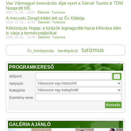
Vas Vármegyei Innovációs díjat nyert a Sárvár Tourist & TDM
Nonprofit Kft.
2025. 11. 25. - 14:00 -
Életmód
/
Turizmus
A mecseki Zengő-kilátó lett az Év Kilátója
2025. 10. 03. - 12:30 -
Életmód
/
Turizmus
Kéktúrázás Napja: a túrázók legnagyobb hazai kihívása idén
is várja a természetjárókat
2025. 10. 01. - 10:45 -
Életmód
/
Turizmus
turizmus
kerékpárút
Év_Kerékpárútja
PROGRAMKERESŐ
Időpont:
Helyszín:
Kategória:
Esemény neve:
GALÉRIA AJÁNLÓ