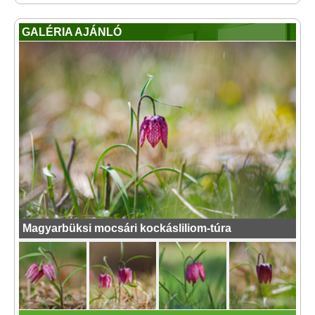
GALÉRIA AJÁNLÓ
Magyarbüksi mocsári kockásliliom-túra