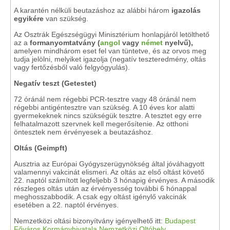
A karantén nélküli beutazáshoz az alábbi három
igazolás
egyikére
van szükség.
Az Osztrák Egészségügyi Minisztérium honlapjáról letölthető
az a
formanyomtatvány (
angol
vagy
német
nyelvű),
amelyen mindhárom eset fel van tüntetve, és az orvos meg
tudja jelölni, melyiket igazolja (negatív teszteredmény, oltás
vagy fertőzésből való felgyógyulás).
Negatív teszt (Getestet)
72 óránál nem régebbi PCR-tesztre vagy 48 óránál nem
régebbi antigéntesztre van szükség. A 10 éves kor alatti
gyermekeknek nincs szükségük tesztre. A tesztet egy erre
felhatalmazott szervnek kell megerősítenie. Az otthoni
öntesztek nem érvényesek a beutazáshoz.
Oltás (Geimpft)
Ausztria az Európai Gyógyszerügynökség által jóváhagyott
valamennyi vakcinát elismeri. Az oltás az első oltást követő
22. naptól számított legfeljebb 3 hónapig érvényes. A második
részleges oltás után az érvényesség további 6 hónappal
meghosszabbodik. A csak egy oltást igénylő vakcinák
esetében a 22. naptól érvényes.
Nemzetközi oltási bizonyítvány igényelhető itt:
Budapest
Főváros Kormányhivatala Nemzetközi Oltóhely.