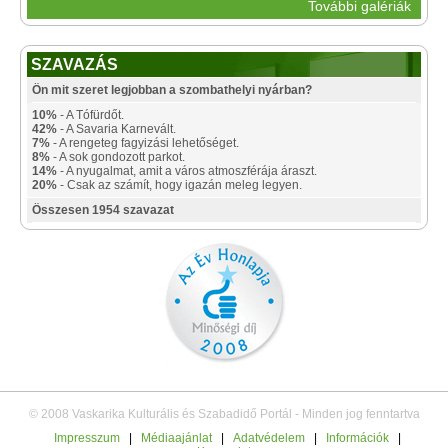
További galériák
SZAVAZÁS
Ön mit szeret legjobban a szombathelyi nyárban?
10%
- A Tófürdőt.
42%
- A Savaria Karnevált.
7%
- A rengeteg fagyizási lehetőséget.
8%
- A sok gondozott parkot.
14%
- A nyugalmat, amit a város atmoszférája áraszt.
20%
- Csak az számít, hogy igazán meleg legyen.
Összesen 1954 szavazat
© 2008 Vaskarika Kulturális és Szabadidő Portál - Minden jog fenntartva
Impresszum
|
Médiaajánlat
|
Adatvédelem
|
Információk
|