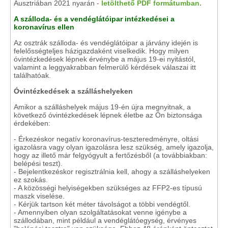
Ausztriában 2021 nyarán -
letölthető PDF formátumban.
A szálloda- és a vendéglátóipar intézkedései a
koronavírus ellen
Az osztrák szálloda- és vendéglátóipar a járvány idején is
felelősségteljes házigazdaként viselkedik. Hogy milyen
óvintézkedések lépnek érvénybe a május 19-ei nyitástól,
valamint a leggyakrabban felmerülő kérdések válaszai itt
találhatóak.
Óvintézkedések a szálláshelyeken
Amikor a szálláshelyek május 19-én újra megnyitnak, a
következő óvintézkedések lépnek életbe az Ön biztonsága
érdekében:
- Érkezéskor negatív koronavírus-teszteredményre, oltási
igazolásra vagy olyan igazolásra lesz szükség, amely igazolja,
hogy az illető már felgyógyult a fertőzésből (a továbbiakban:
belépési teszt).
- Bejelentkezéskor regisztrálnia kell, ahogy a szálláshelyeken
ez szokás.
- A közösségi helyiségekben szükséges az FFP2-es típusú
maszk viselése.
- Kérjük tartson két méter távolságot a többi vendégtől.
- Amennyiben olyan szolgáltatásokat venne igénybe a
szállodában, mint például a vendéglátóegység, érvényes