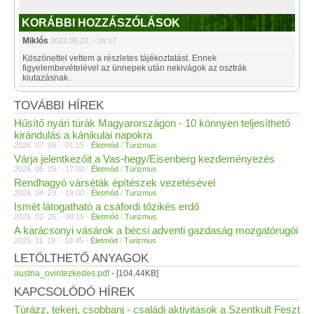
KORÁBBI HOZZÁSZÓLÁSOK
Miklós
2021.05.23. - 16:17
Köszönettel vettem a részletes tájékoztatást. Ennek
figyelembevételével az ünnepek után nekivágok az osztrák
kiutazásnak.
TOVÁBBI HÍREK
Hűsítő nyári túrák Magyarországon - 10 könnyen teljesíthető
kirándulás a kánikulai napokra
2026. 07. 09. - 01:15 -
Életmód
/
Turizmus
Várja jelentkezőit a Vas-hegy/Eisenberg kezdeményezés
2026. 05. 29. - 17:00 -
Életmód
/
Turizmus
Rendhagyó várséták építészek vezetésével
2026. 04. 23. - 19:00 -
Életmód
/
Turizmus
Ismét látogatható a csáfordi tőzikés erdő
2026. 02. 25. - 00:15 -
Életmód
/
Turizmus
A karácsonyi vásárok a bécsi adventi gazdaság mozgatórugói
2025. 11. 19. - 18:45 -
Életmód
/
Turizmus
LETÖLTHETŐ ANYAGOK
austria_ovintezkedes.pdf
- [104,44KB]
KAPCSOLÓDÓ HÍREK
Túrázz, tekerj, csobbanj - családi aktivitások a Szentkult Feszt