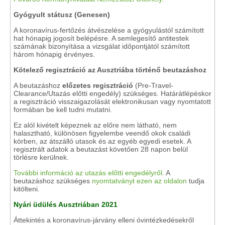
Gyógyult státusz (Genesen)
A koronavírus-fertőzés átvészelése a gyógyulástól számított
hat hónapig jogosít belépésre. A semlegesítő antitestek
számának bizonyítása a vizsgálat időpontjától számított
három hónapig érvényes.
Kötelező regisztráció az Ausztriába történő beutazáshoz
A beutazáshoz
előzetes regisztráció
(Pre-Travel-
Clearance/Utazás előtti engedély) szükséges. Határátlépéskor
a regisztráció visszaigazolását elektronikusan vagy nyomtatott
formában be kell tudni mutatni.
Ez alól kivételt képeznek az előre nem látható, nem
halasztható, különösen figyelembe veendő okok családi
körben, az átszálló utasok és az egyéb egyedi esetek. A
regisztrált adatok a beutazást követően 28 napon belül
törlésre kerülnek.
További információ az utazás előtti engedélyről.
A
beutazáshoz szükséges
nyomtatványt ezen az oldalon
tudja
kitölteni.
Nyári üdülés Ausztriában 2021
Áttekintés a koronavírus-járvány elleni óvintézkedésekről