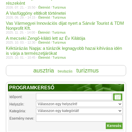
részeként
2026. 07. 21. - 15:50 -
Életmód
/
Turizmus
A Vasfüggöny eltitkolt történetei
2026. 06. 29. - 14:15 -
Életmód
/
Turizmus
Vas Vármegyei Innovációs díjat nyert a Sárvár Tourist & TDM
Nonprofit Kft.
2025. 11. 25. - 14:00 -
Életmód
/
Turizmus
A mecseki Zengő-kilátó lett az Év Kilátója
2025. 10. 03. - 12:30 -
Életmód
/
Turizmus
Kéktúrázás Napja: a túrázók legnagyobb hazai kihívása idén
is várja a természetjárókat
2025. 10. 01. - 10:45 -
Életmód
/
Turizmus
ausztria
turizmus
beutazás
PROGRAMKERESŐ
Időpont:
Helyszín:
Kategória:
Esemény neve: