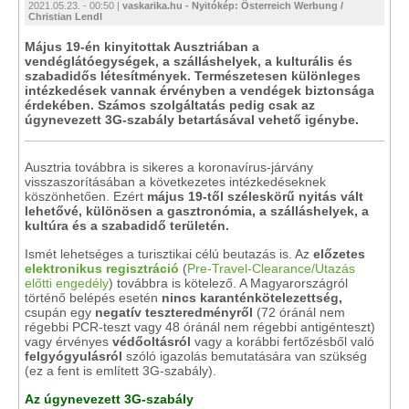
2021.05.23. - 00:50 |
vaskarika.hu - Nyitókép: Österreich Werbung /
Christian Lendl
Május 19-én kinyitottak Ausztriában a
vendéglátóegységek, a szálláshelyek, a kulturális és
szabadidős létesítmények. Természetesen különleges
intézkedések vannak érvényben a vendégek biztonsága
érdekében. Számos szolgáltatás pedig csak az
úgynevezett 3G-szabály betartásával vehető igénybe.
Ausztria továbbra is sikeres a koronavírus-járvány
visszaszorításában a következetes intézkedéseknek
köszönhetően. Ezért
május 19-től széleskörű nyitás vált
lehetővé, különösen a gasztronómia, a szálláshelyek, a
kultúra és a szabadidő területén.
Ismét lehetséges a turisztikai célú beutazás is. Az
előzetes
elektronikus regisztráció
(
Pre-Travel-Clearance/Utazás
előtti engedély
) továbbra is kötelező. A Magyarországról
történő belépés esetén
nincs karanténkötelezettség,
csupán egy
negatív teszteredmény
ről
(72 óránál nem
régebbi PCR-teszt vagy 48 óránál nem régebbi antigénteszt)
vagy érvényes
védőoltásról
vagy a korábbi fertőzésből való
felgyógyulásról
szóló igazolás bemutatására van szükség
(ez a fent is említett 3G-szabály).
Az úgynevezett 3G-szabály