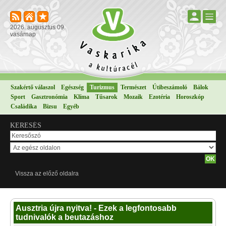
2026. augusztus 09.
vasárnap
Szakértő válaszol
Egészség
Turizmus
Természet
Útibeszámoló
Bálok
Sport
Gasztronómia
Klíma
Tűsarok
Mozaik
Ezotéria
Horoszkóp
Családika
Bizsu
Egyéb
KERESÉS
Vissza az előző oldalra
Ausztria újra nyitva! - Ezek a legfontosabb
tudnivalók a beutazáshoz