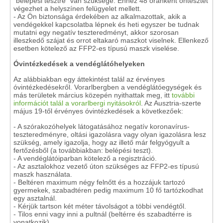
"belépési tesztre" van szüksége. Ehhez 48 óránként öntesztet
végezhet a helyszínen felügyelet mellett.
- Az Ön biztonsága érdekében az alkalmazottak, akik a
vendégekkel kapcsolatba lépnek és heti egyszer be tudnak
mutatni egy negatív teszteredményt, akkor szorosan
illeszkedő szájat és orrot eltakaró maszkot viselnek. Ellenkező
esetben kötelező az FFP2-es típusú maszk viselése.
Óvintézkedések a vendéglátóhelyeken
Az alábbiakban egy áttekintést talál az érvényes
óvintézkedésekről. Vorarlbergben a vendéglátóegységek és
más területek március közepén nyithattak meg, itt
további
információt talál a vorarlbergi nyitásokról
. Az Ausztria-szerte
május 19-től érvényes óvintézkedések a következőek:
- A szórakozóhelyek látogatásához negatív koronavírus-
teszteredményre, oltási igazolásra vagy olyan igazolásra lesz
szükség, amely igazolja, hogy az illető már felgyógyult a
fertőzésből (a továbbiakban: belépési teszt).
- A vendéglátóiparban kötelező a regisztráció.
- Az asztalokhoz vezető úton szükséges az FFP2-es típusú
maszk használata.
- Beltéren maximum négy felnőtt és a hozzájuk tartozó
gyermekek, szabadtéren pedig maximum 10 fő tartózkodhat
egy asztalnál.
- Kérjük tartson két méter távolságot a többi vendégtől.
- Tilos enni vagy inni a pultnál (beltérre és szabadtérre is
vonatkozik).