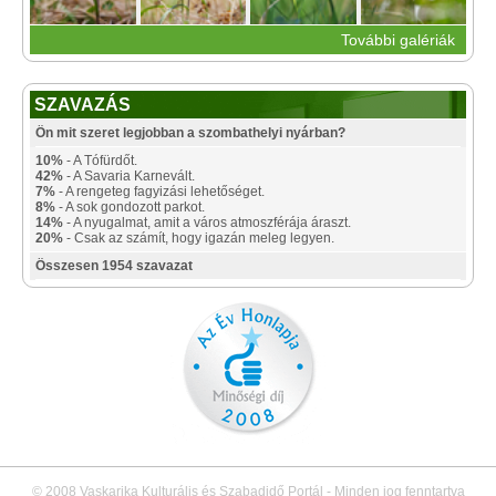
További galériák
SZAVAZÁS
Ön mit szeret legjobban a szombathelyi nyárban?
10%
- A Tófürdőt.
42%
- A Savaria Karnevált.
7%
- A rengeteg fagyizási lehetőséget.
8%
- A sok gondozott parkot.
14%
- A nyugalmat, amit a város atmoszférája áraszt.
20%
- Csak az számít, hogy igazán meleg legyen.
Összesen 1954 szavazat
© 2008 Vaskarika Kulturális és Szabadidő Portál - Minden jog fenntartva