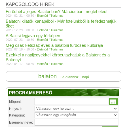
KAPCSOLÓDÓ HÍREK
Fürödnél a jeges Balatonban? Márciusban megteheted!
2024. 02. 21. - 00:30 -
Életmód
/
Turizmus
Balatoni kilátók kanapéból - Már fotelünkből is felfedezhetjük
őket
2023. 12. 29. - 00:30 -
Életmód
/
Turizmus
A Balcsi legjava egy térképen
2022. 07. 23. - 10:30 -
Életmód
/
Turizmus
Még csak kétszáz éves a balatoni fürdőzés kultúrája
2022. 07. 18. - 10:00 -
Életmód
/
Turizmus
Ezekkel a napijegyekkel körbeutazhatjuk a Balatont és a
Bakonyt
2022. 04. 17. - 00:30 -
Életmód
/
Turizmus
balaton
Beloiannisz
hajó
PROGRAMKERESŐ
Időpont:
Helyszín:
Kategória:
Esemény neve: