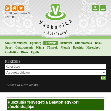
2026. augusztus 08.
szombat
Szakértő válaszol
Egészség
Turizmus
Természet
Útibeszámoló
Bálok
Sport
Gasztronómia
Klíma
Tűsarok
Mozaik
Ezotéria
Horoszkóp
Családika
Bizsu
Egyéb
KERESÉS
Vissza az előző oldalra
Pusztulás fenyegeti a Balaton egykori
zászlóshajóját