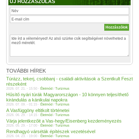
ÚJ HOZZÁSZÓLÁS
TOVÁBBI HÍREK
Túrázz, tekerj, csobbanj - családi aktivitások a Szentkult Feszt
részeként
2026. 07. 21. - 15:50 -
Életmód
/
Turizmus
Hűsítő nyári túrák Magyarországon - 10 könnyen teljesíthető
kirándulás a kánikulai napokra
2026. 07. 09. - 01:15 -
Életmód
/
Turizmus
A Vasfüggöny eltitkolt történetei
2026. 06. 29. - 14:15 -
Életmód
/
Turizmus
Várja jelentkezőit a Vas-hegy/Eisenberg kezdeményezés
2026. 05. 29. - 17:00 -
Életmód
/
Turizmus
Rendhagyó várséták építészek vezetésével
2026. 04. 23. - 19:00 -
Életmód
/
Turizmus