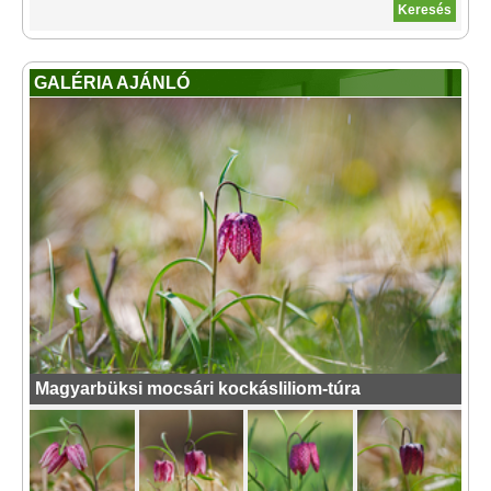
GALÉRIA AJÁNLÓ
Magyarbüksi mocsári kockásliliom-túra