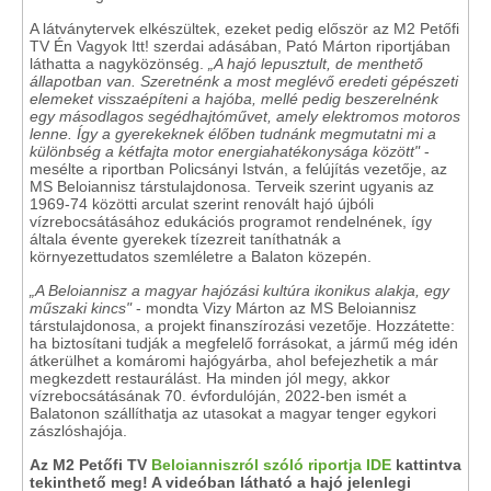
A látványtervek elkészültek, ezeket pedig először az M2 Petőfi
TV Én Vagyok Itt! szerdai adásában, Pató Márton riportjában
láthatta a nagyközönség.
„A hajó lepusztult, de menthető
állapotban van. Szeretnénk a most meglévő eredeti gépészeti
elemeket visszaépíteni a hajóba, mellé pedig beszerelnénk
egy másodlagos segédhajtóművet, amely elektromos motoros
lenne. Így a gyerekeknek élőben tudnánk megmutatni mi a
különbség a kétfajta motor energiahatékonysága között"
-
mesélte a riportban Policsányi István, a felújítás vezetője, az
MS Beloiannisz társtulajdonosa. Terveik szerint ugyanis az
1969-74 közötti arculat szerint renovált hajó újbóli
vízrebocsátásához edukációs programot rendelnének, így
általa évente gyerekek tízezreit taníthatnák a
környezettudatos szemléletre a Balaton közepén.
„A Beloiannisz a magyar hajózási kultúra ikonikus alakja, egy
műszaki kincs"
- mondta Vizy Márton az MS Beloiannisz
társtulajdonosa, a projekt finanszírozási vezetője. Hozzátette:
ha biztosítani tudják a megfelelő forrásokat, a jármű még idén
átkerülhet a komáromi hajógyárba, ahol befejezhetik a már
megkezdett restaurálást. Ha minden jól megy, akkor
vízrebocsátásának 70. évfordulóján, 2022-ben ismét a
Balatonon szállíthatja az utasokat a magyar tenger egykori
zászlóshajója.
Az M2 Petőfi TV
Beloianniszról szóló riportja IDE
kattintva
tekinthető meg! A videóban látható a hajó jelenlegi