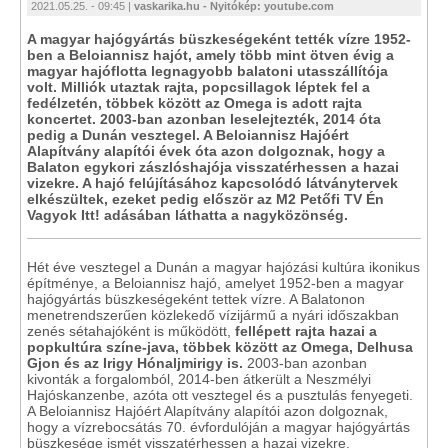
2021.05.25. - 09:45 |
vaskarika.hu - Nyitókép: youtube.com
A magyar hajógyártás büszkeségeként tették vízre 1952-
ben a Beloiannisz hajót, amely több mint ötven évig a
magyar hajóflotta legnagyobb balatoni utasszállítója
volt. Milliók utaztak rajta, popcsillagok léptek fel a
fedélzetén, többek között az Omega is adott rajta
koncertet. 2003-ban azonban leselejtezték, 2014 óta
pedig a Dunán vesztegel. A Beloiannisz Hajóért
Alapítvány alapítói évek óta azon dolgoznak, hogy a
Balaton egykori zászlóshajója visszatérhessen a hazai
vizekre. A hajó felújításához kapcsolódó látványtervek
elkészültek, ezeket pedig először az M2 Petőfi TV Én
Vagyok Itt! adásában láthatta a nagyközönség.
Hét éve vesztegel a Dunán a magyar hajózási kultúra ikonikus
építménye, a Beloiannisz hajó, amelyet 1952-ben a magyar
hajógyártás büszkeségeként tettek vízre. A Balatonon
menetrendszerűen közlekedő vízijármű a nyári időszakban
zenés sétahajóként is működött,
fellépett rajta hazai a
popkultúra színe-java, többek között az Omega, Delhusa
Gjon és az Irigy Hónaljmirigy is.
2003-ban azonban
kivonták a forgalomból, 2014-ben átkerült a Neszmélyi
Hajóskanzenbe, azóta ott vesztegel és a pusztulás fenyegeti.
A Beloiannisz Hajóért Alapítvány alapítói azon dolgoznak,
hogy a vízrebocsátás 70. évfordulóján a magyar hajógyártás
büszkesége ismét visszatérhessen a hazai vizekre.