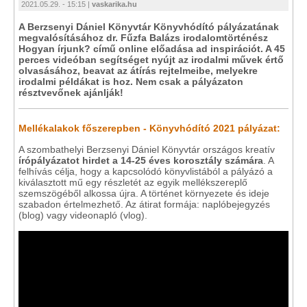
2021.05.29. - 15:15 |
vaskarika.hu
A Berzsenyi Dániel Könyvtár Könyvhódító pályázatának
megvalósításához dr. Fűzfa Balázs irodalomtörténész
Hogyan írjunk? című online előadása ad inspirációt. A 45
perces videóban segítséget nyújt az irodalmi művek értő
olvasásához, beavat az átírás rejtelmeibe, melyekre
irodalmi példákat is hoz. Nem csak a pályázaton
résztvevőnek ajánlják!
Mellékalakok főszerepben - Könyvhódító 2021 pályázat:
A szombathelyi Berzsenyi Dániel Könyvtár országos kreatív
írópályázatot hirdet a 14-25 éves korosztály számára
. A
felhívás célja, hogy a kapcsolódó könyvlistából a pályázó a
kiválasztott mű egy részletét az egyik mellékszereplő
szemszögéből alkossa újra. A történet környezete és ideje
szabadon értelmezhető. Az átirat formája: naplóbejegyzés
(blog) vagy videonapló (vlog).