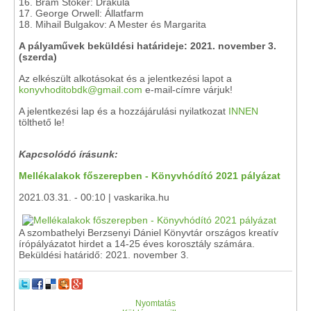
16. Bram Stoker: Drakula
17. George Orwell: Állatfarm
18. Mihail Bulgakov: A Mester és Margarita
A pályaművek beküldési határideje: 2021. november 3.
(szerda)
Az elkészült alkotásokat és a jelentkezési lapot a
konyvhoditobdk@gmail.com
e-mail-címre várjuk!
A jelentkezési lap és a hozzájárulási nyilatkozat
INNEN
tölthető le!
Kapcsolódó írásunk:
Mellékalakok főszerepben - Könyvhódító 2021 pályázat
2021.03.31. - 00:10 | vaskarika.hu
A szombathelyi Berzsenyi Dániel Könyvtár országos kreatív
írópályázatot hirdet a 14-25 éves korosztály számára.
Beküldési határidő: 2021. november 3.
Nyomtatás