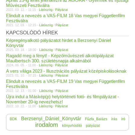
Április 25-ig lehet jelentkezni az AGORA - Gyermek és Ifjúsági
Művészeti Fesztiválra
2022. 03. 12. - 11:15 -
Látószög
/
Pályázat
Elindult a nevezés a VAS-FILM 18 Vas megyei Függetlenfilm
Fesztiválra
2021. 12. 03. - 12:15 -
Látószög
/
Pályázat
KAPCSOLÓDÓ HÍREK
Képregényalkotó pályázatot hirdet a Berzsenyi Dániel
Könyvtár
2025. 03. 18. - 18:00 -
Látószög
/
Pályázat
Ragadd meg a fényt! - Képzőművészeti alkotópályázat
Maulbertsch 300. születésnapja alkalmából
2024. 06. 05. - 11:00 -
Látószög
/
Pályázat
A vers világa 2023 - Illusztrációs pályázat középiskolásoknak
2023. 01. 10. - 07:15 -
Látószög
/
Pályázat
Elindult a nevezés a VAS-FILM 19 Vas megyei Függetlenfilm
Fesztiválra
2022. 12. 13. - 01:00 -
Látószög
/
Pályázat
Újra indul a Máskép(p) helytörténeti fotó- és filmpályázat -
November 20-ig nevezhetsz!
2022. 10. 22. - 11:00 -
Látószög
/
Pályázat
Berzsenyi_Dániel_Könyvtár
BDK
Fűzfa_Balázs
írás
író
irodalom
könyvhódító
pályázat