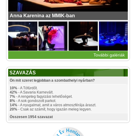
Anna Karenina az MMIK-ban
További galériák
SZAVAZÁS
Ön mit szeret legjobban a szombathelyi nyárban?
10%
- A Tófürdőt.
42%
- A Savaria Karnevált.
7%
- A rengeteg fagyizási lehetőséget.
8%
- A sok gondozott parkot.
14%
- A nyugalmat, amit a város atmoszférája áraszt.
20%
- Csak az számít, hogy igazán meleg legyen.
Összesen 1954 szavazat