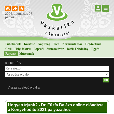
2026. augusztus 07.
péntek
Publikációk
Karitász
NapiBlog
Tech
Körmendkosár
Helytörténet
Civil
Helyi fókusz
Lapszél
Szomszédvár
Játék-Feladvány
Egyéb
Pályázat
Múzeumok
KERESÉS
Vissza az előző oldalra
Hogyan írjunk? - Dr. Fűzfa Balázs online előadása
a Könyvhódító 2021 pályázathoz