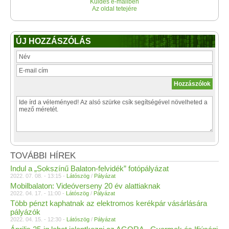
Küldés e-mailben
Az oldal tetejére
ÚJ HOZZÁSZÓLÁS
TOVÁBBI HÍREK
Indul a „Sokszínű Balaton-felvidék” fotópályázat
2022. 07. 08. - 13:15 -
Látószög
/
Pályázat
Mobilbalaton: Videóverseny 20 év alattiaknak
2022. 04. 17. - 11:00 -
Látószög
/
Pályázat
Több pénzt kaphatnak az elektromos kerékpár vásárlására
pályázók
2022. 04. 15. - 12:30 -
Látószög
/
Pályázat