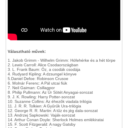
Választható művek:
1. Jakob Grimm - Wilhelm Grimm: Hófehérke és a hét törpe
2. Lewis Carroll: Alice Csodaországban
3. L. Frank Baum: Óz, a csodák csodája
4. Rudyard Kipling: A dzsungel könyve
5.Daniel Defoe: Robinson Crusoe
6. Molnár Ferenc: A Pál utcai fiúk
7. Neil Gaiman: Csillagpor
8. Philip Pullmann: Az Úr Sötét Anyagai-sorozat
9. J. K. Rowling: Harry Potter-sorozat
10. Suzanne Collins: Az éhezők viadala trilógia
11. J. R. R. Tolkien: A Gyűrűk Ura-trilógia
12. George R. R. Martin: A tűz és jég dala-sorozat
13. Andrzej Sapkowski: Vaják-sorozat
14. Arthur Conan Doyle: Sherlock Holmes emlékiratai
15. F. Scott Fitzgerald: A nagy Gatsby