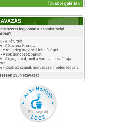
További galériák
ZAVAZÁS
mit szeret legjobban a szombathelyi
árban?
%
- A Tófürdőt.
%
- A Savaria Karnevált.
- A rengeteg fagyizási lehetőséget.
- A sok gondozott parkot.
%
- A nyugalmat, amit a város atmoszférája
szt.
%
- Csak az számít, hogy igazán meleg legyen.
szesen 1954 szavazat