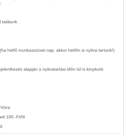
.
 találunk.
(ha hétfő munkaszüneti nap, akkor hétfőn is nyitva tartunk!)
entkezés alapján a nyitvatartási időn túl is kinyitunk
Ft/óra
ett 100.-Ft/fő
fő