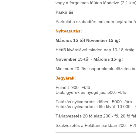
vagy a forgalmas főúton lépdelve (2,1 km)
Parkolás
Parkolót a szabadtéri múzeum bejáratánál
Nyitvatartás:
Március 15-től November 15-ig:
Hétfő kivételével minden nap 10-18 óráig 
November 15-től - Március 15-ig:
Minimum 20 fős csoportoknak előzetes bejel
Jegyárak:
Felnőtt: 900.-Ft/fő
Diák, gyerek és nyugdíjas: 500.-Ft/fő
Fotózás nyitvatartási időben: 5000.-/óra
Fotózás nyitvatartási időn kívül: 10.000.- 
Tárlatvezetés 20 fő alatt 200.- fő, 20 fő fel
Szakvezetés a Földtani parkban 200.- Ft/