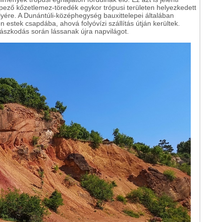
pező kőzetlemez-töredék egykor trópusi területen helyezkedett
lyére. A Dunántúli-középhegység bauxittelepei általában
 estek csapdába, ahová folyóvízi szállítás útján kerültek.
szkodás során lássanak újra napvilágot.