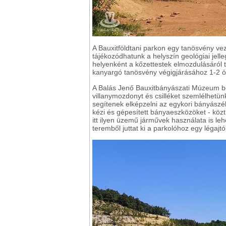
A Bauxitföldtani parkon egy tanösvény ve
tájékozódhatunk a helyszín geológiai jelle
helyenként a kőzettestek elmozdulásáról ta
kanyargó tanösvény végigjárásához 1-2 
A Balás Jenő Bauxitbányászati Múzeum be
villanymozdonyt és csilléket szemlélhetü
segítenek elképzelni az egykori bányászé
kézi és gépesített bányaeszközöket - köz
itt ilyen üzemű járművek használata is le
teremből juttat ki a parkolóhoz egy légajtó