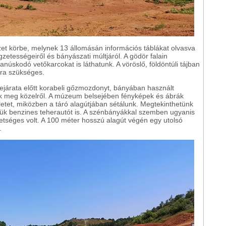
zet körbe, melynek 13 állomásán információs táblákat olvasva
gzetességeiről és bányászati múltjáról. A gödör falain
núskodó vetőkarcokat is láthatunk. A vöröslő, földöntúli tájban
óra szükséges.
járata előtt korabeli gőzmozdonyt, bányában használt
nk meg közelről. A múzeum belsejében fényképek és ábrák
letet, miközben a táró alagútjában sétálunk. Megtekinthetünk
tük benzines teherautót is. A szénbányákkal szemben ugyanis
hetséges volt. A 100 méter hosszú alagút végén egy utolsó
.