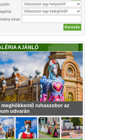
yszín:
egória:
emény neve:
ALÉRIA AJÁNLÓ
 meghökkentő ruhaszobor az
eum udvarán