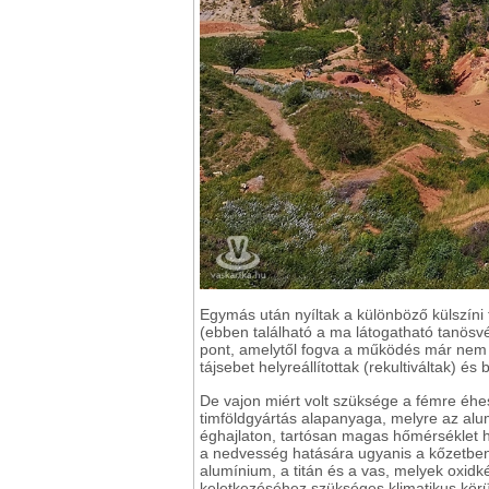
Egymás után nyíltak a különböző külszíni 
(ebben található a ma látogatható tanösvé
pont, amelytől fogva a működés már nem l
tájsebet helyreállítottak (rekultiváltak) és 
De vajon miért volt szüksége a fémre éhe
timföldgyártás alapanyaga, melyre az alu
éghajlaton, tartósan magas hőmérséklet h
a nedvesség hatására ugyanis a kőzetben 
alumínium, a titán és a vas, melyek oxidké
keletkezéséhez szükséges klimatikus körül