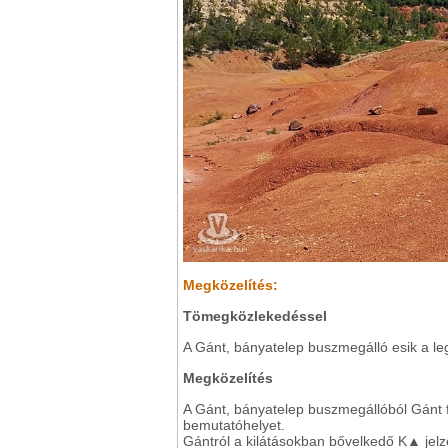
Megközelítés:
Tömegközlekedéssel
A Gánt, bányatelep buszmegálló esik a le
Megközelítés
A Gánt, bányatelep buszmegállóból Gánt f
bemutatóhelyet.
Gántról a kilátásokban bővelkedő K▲ jel