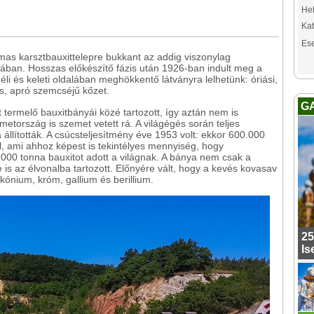
Hel
Kat
Es
s karsztbauxittelepre bukkant az addig viszonylag
árában. Hosszas előkészítő fázis után 1926-ban indult meg a
li és keleti oldalában meghökkentő látványra lelhetünk: óriási,
ös, apró szemcséjű kőzet.
G
termelő bauxitbányái közé tartozott, így aztán nem is
metország is szemet vetett rá. A világégés során teljes
állították. A csúcsteljesítmény éve 1953 volt: ekkor 600.000
l, ami ahhoz képest is tekintélyes mennyiség, hogy
000 tonna bauxitot adott a világnak. A bánya nem csak a
is az élvonalba tartozott. Előnyére vált, hogy a kevés kovasav
rkónium, króm, gallium és berillium.
25
Is