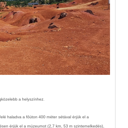
gközelebb a helyszínhez.
elé haladva a főúton 400 méter sétával érjük el a
zésen érjük el a múzeumot (2,7 km, 53 m szintemelkedés),