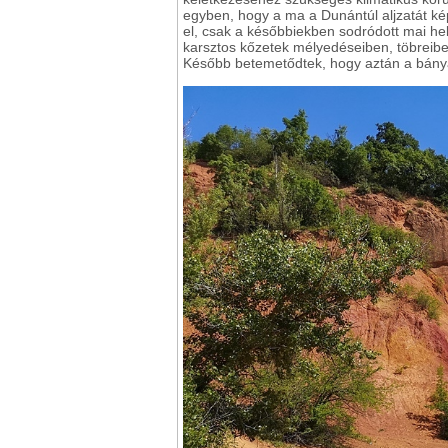
egyben, hogy a ma a Dunántúl aljzatát ké
el, csak a későbbiekben sodródott mai he
karsztos kőzetek mélyedéseiben, töbreiben
Később betemetődtek, hogy aztán a bányá