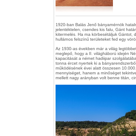
1920-ban Balás Jenő bányamérnök hatalma
jelentéktelen, csendes kis falu, Gánt hat
kitermelés. Ha ma körbesétáljuk Gántot, dé
hullámos felszínű területeket fed egy vör
Az 1930-as években már a világ legtöbbet 
meglepő, hogy a II. világháború idején Né
kapacitását a német hadiipar szolgálatába 
tonna ércet nyertek ki a bányarendszerbő
működésének évei alatt összesen 10.000.
mennyiséget, hanem a minőséget tekintve 
mellett nagy arányban volt benne titán, ci