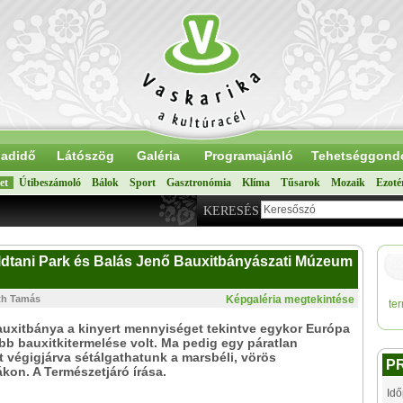
adidő
Látószög
Galéria
Programajánló
Tehetséggond
et
Útibeszámoló
Bálok
Sport
Gasztronómia
Klíma
Tűsarok
Mozaik
Ezoté
KERESÉS
földtani Park és Balás Jenő Bauxitbányászati Múzeum
th Tamás
Képgaléria megtekintése
te
auxitbánya a kinyert mennyiséget tekintve egykor Európa
b bauxitkitermelése volt. Ma pedig egy páratlan
 végigjárva sétálgathatunk a marsbéli, vörös
P
on. A Természetjáró írása.
Idő