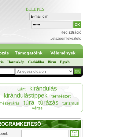
BELÉPÉS
:
Regisztráció
Jelszóemlékeztető
ozás
Támogatóink
Vélemények
ria
Horoszkóp
Családika
Bizsu
Egyéb
kirándulás
Gánt
kirándulástippek
természet
túra
túrázás
turizmus
rmészetjárás
Vértes
ROGRAMKERESŐ
pont: