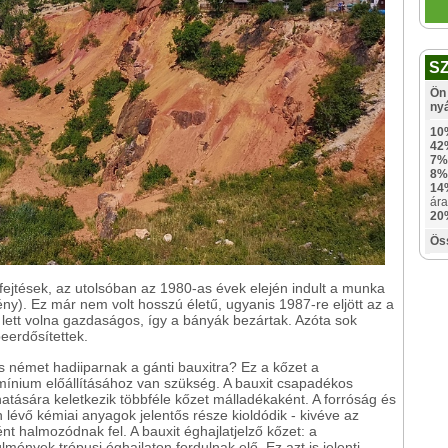
S
Ön 
ny
10
42
7%
8%
14
ára
20
Ös
fejtések, az utolsóban az 1980-as évek elején indult a munka
ny). Ez már nem volt hosszú életű, ugyanis 1987-re eljött az a
ett volna gazdaságos, így a bányák bezártak. Azóta sok
beerdősítettek.
s német hadiiparnak a gánti bauxitra? Ez a kőzet a
mínium előállításához van szükség. A bauxit csapadékos
atására keletkezik többféle kőzet málladékaként. A forróság és
lévő kémiai anyagok jelentős része kioldódik - kivéve az
nt halmozódnak fel. A bauxit éghajlatjelző kőzet: a
mények trópusi éghajlaton fordulnak elő. Ez azt is jelenti