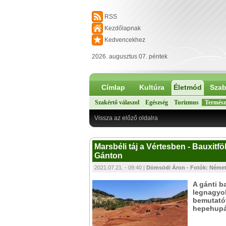
RSS
Kezdőlapnak
Kedvencekhez
2026. augusztus 07. péntek
Címlap
Kultúra
Életmód
Szab
Szakértő válaszol
Egészség
Turizmus
Termész
Vissza az előző oldalra
Marsbéli táj a Vértesben - Bauxit
Gánton
2021.07.21. - 09:40 |
Dömsödi Áron - Fotók: Néme
A gánti b
legnagyob
bemutatót
hepehupák