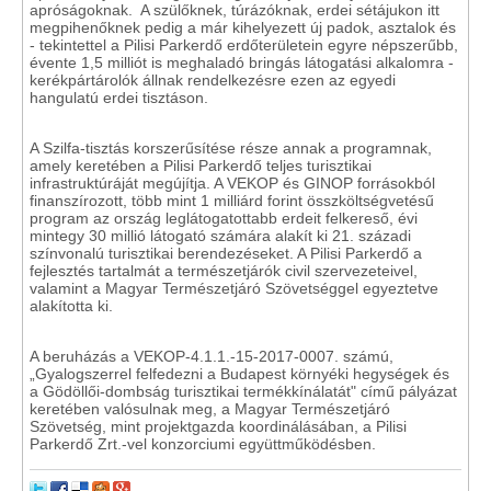
apróságoknak. A szülőknek, túrázóknak, erdei sétájukon itt
megpihenőknek pedig a már kihelyezett új padok, asztalok és
- tekintettel a Pilisi Parkerdő erdőterületein egyre népszerűbb,
évente 1,5 milliót is meghaladó bringás látogatási alkalomra -
kerékpártárolók állnak rendelkezésre ezen az egyedi
hangulatú erdei tisztáson.
A Szilfa-tisztás korszerűsítése része annak a programnak,
amely keretében a Pilisi Parkerdő teljes turisztikai
infrastruktúráját megújítja. A VEKOP és GINOP forrásokból
finanszírozott, több mint 1 milliárd forint összköltségvetésű
program az ország leglátogatottabb erdeit felkereső, évi
mintegy 30 millió látogató számára alakít ki 21. századi
színvonalú turisztikai berendezéseket. A Pilisi Parkerdő a
fejlesztés tartalmát a természetjárók civil szervezeteivel,
valamint a Magyar Természetjáró Szövetséggel egyeztetve
alakította ki.
A beruházás a VEKOP-4.1.1.-15-2017-0007. számú,
„Gyalogszerrel felfedezni a Budapest környéki hegységek és
a Gödöllői-dombság turisztikai termékkínálatát" című pályázat
keretében valósulnak meg, a Magyar Természetjáró
Szövetség, mint projektgazda koordinálásában, a Pilisi
Parkerdő Zrt.-vel konzorciumi együttműködésben.