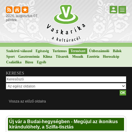
2026. augusztus 07.
péntek
Szakértő válaszol
Egészség
Turizmus
Természet
Útibeszámoló
Bálok
Sport
Gasztronómia
Klíma
Tűsarok
Mozaik
Ezotéria
Horoszkóp
Családika
Bizsu
Egyéb
KERESÉS
Vissza az előző oldalra
Új vár a Budai-hegységben - Megújul az ikonikus
kirándulóhely, a Szilfa-tisztás