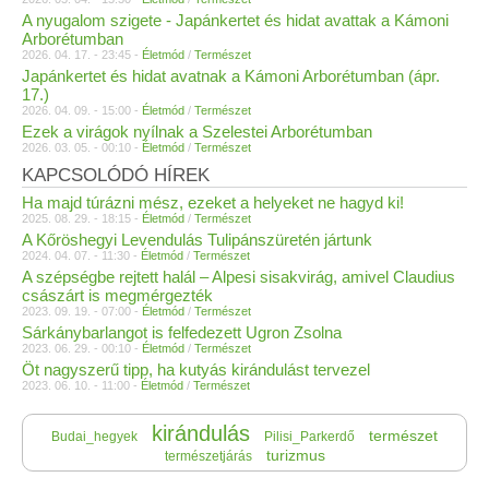
A nyugalom szigete - Japánkertet és hidat avattak a Kámoni
Arborétumban
2026. 04. 17. - 23:45 -
Életmód
/
Természet
Japánkertet és hidat avatnak a Kámoni Arborétumban (ápr.
17.)
2026. 04. 09. - 15:00 -
Életmód
/
Természet
Ezek a virágok nyílnak a Szelestei Arborétumban
2026. 03. 05. - 00:10 -
Életmód
/
Természet
KAPCSOLÓDÓ HÍREK
Ha majd túrázni mész, ezeket a helyeket ne hagyd ki!
2025. 08. 29. - 18:15 -
Életmód
/
Természet
A Kőröshegyi Levendulás Tulipánszüretén jártunk
2024. 04. 07. - 11:30 -
Életmód
/
Természet
A szépségbe rejtett halál – Alpesi sisakvirág, amivel Claudius
császárt is megmérgezték
2023. 09. 19. - 07:00 -
Életmód
/
Természet
Sárkánybarlangot is felfedezett Ugron Zsolna
2023. 06. 29. - 00:10 -
Életmód
/
Természet
Öt nagyszerű tipp, ha kutyás kirándulást tervezel
2023. 06. 10. - 11:00 -
Életmód
/
Természet
kirándulás
természet
Budai_hegyek
Pilisi_Parkerdő
turizmus
természetjárás