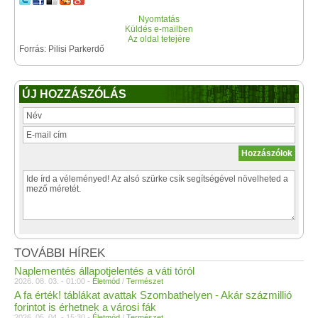
Nyomtatás
Küldés e-mailben
Az oldal tetejére
Forrás: Pilisi Parkerdő
ÚJ HOZZÁSZÓLÁS
TOVÁBBI HÍREK
Naplementés állapotjelentés a váti tóról
2026. 08. 03. - 01:00 -
Életmód
/
Természet
A fa érték! táblákat avattak Szombathelyen - Akár százmillió
forintot is érhetnek a városi fák
2026. 05. 04. - 15:30 -
Életmód
/
Természet