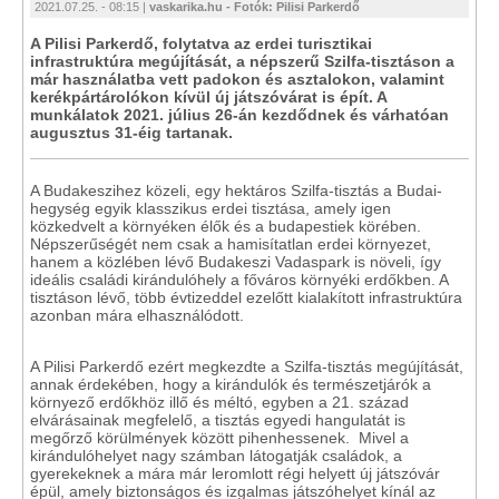
2021.07.25. - 08:15 |
vaskarika.hu - Fotók: Pilisi Parkerdő
A Pilisi Parkerdő, folytatva az erdei turisztikai
infrastruktúra megújítását, a népszerű Szilfa-tisztáson a
már használatba vett padokon és asztalokon, valamint
kerékpártárolókon kívül új játszóvárat is épít. A
munkálatok 2021. július 26-án kezdődnek és várhatóan
augusztus 31-éig tartanak.
A Budakeszihez közeli, egy hektáros Szilfa-tisztás a Budai-
hegység egyik klasszikus erdei tisztása, amely igen
közkedvelt a környéken élők és a budapestiek körében.
Népszerűségét nem csak a hamisítatlan erdei környezet,
hanem a közlében lévő Budakeszi Vadaspark is növeli, így
ideális családi kirándulóhely a főváros környéki erdőkben. A
tisztáson lévő, több évtizeddel ezelőtt kialakított infrastruktúra
azonban mára elhasználódott.
A Pilisi Parkerdő ezért megkezdte a Szilfa-tisztás megújítását,
annak érdekében, hogy a kirándulók és természetjárók a
környező erdőkhöz illő és méltó, egyben a 21. század
elvárásainak megfelelő, a tisztás egyedi hangulatát is
megőrző körülmények között pihenhessenek. Mivel a
kirándulóhelyet nagy számban látogatják családok, a
gyerekeknek a mára már leromlott régi helyett új játszóvár
épül, amely biztonságos és izgalmas játszóhelyet kínál az