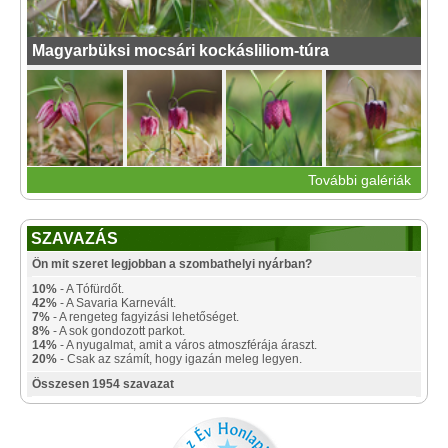
Magyarbüksi mocsári kockásliliom-túra
További galériák
SZAVAZÁS
Ön mit szeret legjobban a szombathelyi nyárban?
10%
- A Tófürdőt.
42%
- A Savaria Karnevált.
7%
- A rengeteg fagyizási lehetőséget.
8%
- A sok gondozott parkot.
14%
- A nyugalmat, amit a város atmoszférája áraszt.
20%
- Csak az számít, hogy igazán meleg legyen.
Összesen 1954 szavazat