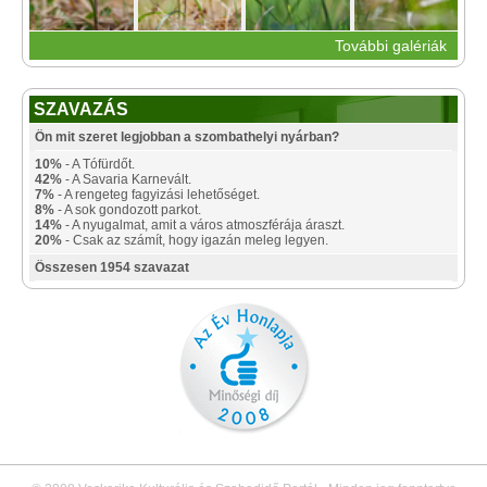
További galériák
SZAVAZÁS
Ön mit szeret legjobban a szombathelyi nyárban?
10%
- A Tófürdőt.
42%
- A Savaria Karnevált.
7%
- A rengeteg fagyizási lehetőséget.
8%
- A sok gondozott parkot.
14%
- A nyugalmat, amit a város atmoszférája áraszt.
20%
- Csak az számít, hogy igazán meleg legyen.
Összesen 1954 szavazat