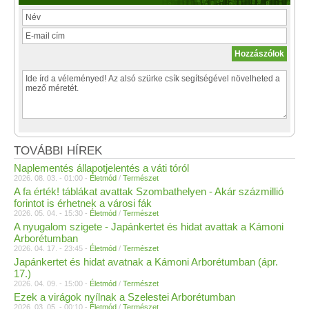
TOVÁBBI HÍREK
Naplementés állapotjelentés a váti tóról
2026. 08. 03. - 01:00 -
Életmód
/
Természet
A fa érték! táblákat avattak Szombathelyen - Akár százmillió
forintot is érhetnek a városi fák
2026. 05. 04. - 15:30 -
Életmód
/
Természet
A nyugalom szigete - Japánkertet és hidat avattak a Kámoni
Arborétumban
2026. 04. 17. - 23:45 -
Életmód
/
Természet
Japánkertet és hidat avatnak a Kámoni Arborétumban (ápr.
17.)
2026. 04. 09. - 15:00 -
Életmód
/
Természet
Ezek a virágok nyílnak a Szelestei Arborétumban
2026. 03. 05. - 00:10 -
Életmód
/
Természet