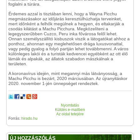
foglalni a túrára.
Érdemes azzal is tisztában lenni, hogy a Wayna Picchu
megmászásakor az időjárás keresztülhúzhatja terveinket,
mert időnként a felhők megülnek a hegyen, és eltakarják a
csodás kilátást a Machu Picchura. Megközelíteni a
legegyszerűbben Cuzco, Peru inka fővárosa felől lehet.
Onnan személyszállító kisbuszok viszik a látogatókat ahhoz a
ponthoz, ahonnan egy meglehetősen drága luxusvonattal,
vagy pedig gyalog a folyó partján lehet továbbmenni. A város
különleges lakói és a turisták kedvencei egyébként az ott élő
lámák és alpakák, az állatok szabadon mászkálnak a
területen.
A koronavírus idején, mint megannyi más látványosság, a
Machu Picchu is bezárt, 2020 márciusában. Az újranyitáskor
2020. november 1-jén ünnepséget rendeztek.
Nyomtatás
Küldés e-mailben
Az oldal tetejére
Forrás:
hirado.hu
ÚJ HOZZÁSZÓLÁS