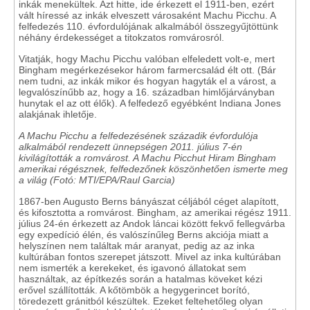
inkák menekültek. Azt hitte, ide érkezett el 1911-ben, ezért
vált híressé az inkák elveszett városaként Machu Picchu. A
felfedezés 110. évfordulójának alkalmából összegyűjtöttünk
néhány érdekességet a titokzatos romvárosról.
Vitatják, hogy Machu Picchu valóban elfeledett volt-e, mert
Bingham megérkezésekor három farmercsalád élt ott. (Bár
nem tudni, az inkák mikor és hogyan hagyták el a várost, a
legvalószínűbb az, hogy a 16. században himlőjárványban
hunytak el az ott élők). A felfedező egyébként Indiana Jones
alakjának ihletője.
A Machu Picchu a felfedezésének századik évfordulója
alkalmából rendezett ünnepségen 2011. július 7-én
kivilágították a romvárost. A Machu Picchut Hiram Bingham
amerikai régésznek, felfedezőnek köszönhetően ismerte meg
a világ (Fotó: MTI/EPA/Raul Garcia)
1867-ben Augusto Berns bányászat céljából céget alapított,
és kifosztotta a romvárost. Bingham, az amerikai régész 1911.
július 24-én érkezett az Andok láncai között fekvő fellegvárba
egy expedíció élén, és valószínűleg Berns akciója miatt a
helyszínen nem találtak már aranyat, pedig az az inka
kultúrában fontos szerepet játszott. Mivel az inka kultúrában
nem ismerték a kerekeket, és igavonó állatokat sem
használtak, az építkezés során a hatalmas köveket kézi
erővel szállították. A kőtömbök a hegygerincet borító,
töredezett gránitból készültek. Ezeket feltehetőleg olyan