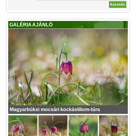
GALÉRIA AJÁNLÓ
Magyarbüksi mocsári kockásliliom-túra