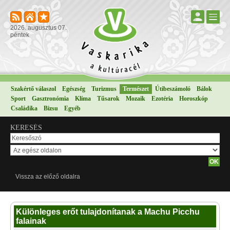
2026. augusztus 07.
péntek
Szakértő válaszol
Egészség
Turizmus
Természet
Útibeszámoló
Bálok
Sport
Gasztronómia
Klíma
Tűsarok
Mozaik
Ezotéria
Horoszkóp
Családika
Bizsu
Egyéb
KERESÉS
Vissza az előző oldalra
Különleges erőt tulajdonítanak a Machu Picchu
falainak