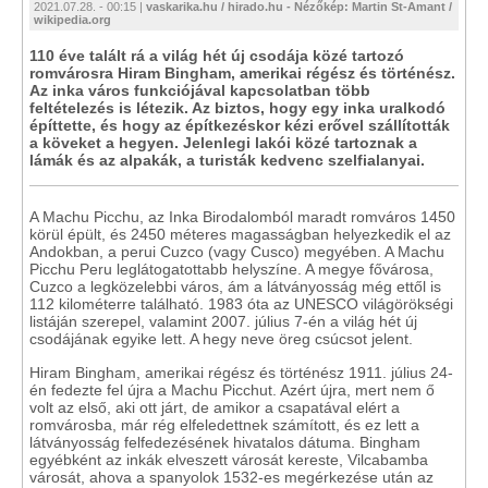
2021.07.28. - 00:15 |
vaskarika.hu / hirado.hu - Nézőkép: Martin St-Amant /
wikipedia.org
110 éve talált rá a világ hét új csodája közé tartozó
romvárosra Hiram Bingham, amerikai régész és történész.
Az inka város funkciójával kapcsolatban több
feltételezés is létezik. Az biztos, hogy egy inka uralkodó
építtette, és hogy az építkezéskor kézi erővel szállították
a köveket a hegyen. Jelenlegi lakói közé tartoznak a
lámák és az alpakák, a turisták kedvenc szelfialanyai.
A Machu Picchu, az Inka Birodalomból maradt romváros 1450
körül épült, és 2450 méteres magasságban helyezkedik el az
Andokban, a perui Cuzco (vagy Cusco) megyében. A Machu
Picchu Peru leglátogatottabb helyszíne. A megye fővárosa,
Cuzco a legközelebbi város, ám a látványosság még ettől is
112 kilométerre található. 1983 óta az UNESCO világörökségi
listáján szerepel, valamint 2007. július 7-én a világ hét új
csodájának egyike lett. A hegy neve öreg csúcsot jelent.
Hiram Bingham, amerikai régész és történész 1911. július 24-
én fedezte fel újra a Machu Picchut. Azért újra, mert nem ő
volt az első, aki ott járt, de amikor a csapatával elért a
romvárosba, már rég elfeledettnek számított, és ez lett a
látványosság felfedezésének hivatalos dátuma. Bingham
egyébként az inkák elveszett városát kereste, Vilcabamba
városát, ahova a spanyolok 1532-es megérkezése után az