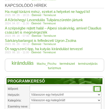
KAPCSOLÓDÓ HÍREK
Ha majd túrázni mész, ezeket a helyeket ne hagyd ki!
2025. 08. 29. - 18:15 -
Életmód
/
Természet
A Kőröshegyi Levendulás Tulipánszüretén jártunk
2024. 04. 07. - 11:30 -
Életmód
/
Természet
A szépségbe rejtett halál – Alpesi sisakvirág, amivel Claudius
császárt is megmérgezték
2023. 09. 19. - 07:00 -
Életmód
/
Természet
Sárkánybarlangot is felfedezett Ugron Zsolna
2023. 06. 29. - 00:10 -
Életmód
/
Természet
Öt nagyszerű tipp, ha kutyás kirándulást tervezel
2023. 06. 10. - 11:00 -
Életmód
/
Természet
kirándulás
természet
Machu_Picchu
természetjárás
turizmus
PROGRAMKERESŐ
Időpont:
Helyszín:
Kategória:
Esemény neve: