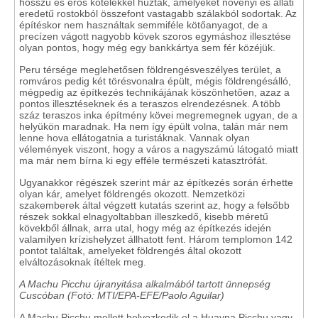
hosszú és erős kötelekkel húzták, amelyeket növényi és állati
eredetű rostokból összefont vastagabb szálakból sodortak. Az
építéskor nem használtak semmiféle kötőanyagot, de a
precízen vágott nagyobb kövek szoros egymáshoz illesztése
olyan pontos, hogy még egy bankkártya sem fér közéjük.
Peru térsége meglehetősen földrengésveszélyes terület, a
romváros pedig két törésvonalra épült, mégis földrengésálló,
mégpedig az építkezés technikájának köszönhetően, azaz a
pontos illesztéseknek és a teraszos elrendezésnek. A több
száz teraszos inka építmény kövei megremegnek ugyan, de a
helyükön maradnak. Ha nem így épült volna, talán már nem
lenne hova ellátogatnia a turistáknak. Vannak olyan
vélemények viszont, hogy a város a nagyszámú látogató miatt
ma már nem bírna ki egy efféle természeti katasztrófát.
Ugyanakkor régészek szerint már az építkezés során érhette
olyan kár, amelyet földrengés okozott. Nemzetközi
szakemberek által végzett kutatás szerint az, hogy a felsőbb
részek sokkal elnagyoltabban illeszkedő, kisebb méretű
kövekből állnak, arra utal, hogy még az építkezés idején
valamilyen krízishelyzet állhatott fent. Három templomon 142
pontot találtak, amelyeket földrengés által okozott
elváltozásoknak ítéltek meg.
A Machu Picchu újranyitása alkalmából tartott ünnepség
Cuscóban (Fotó: MTI/EPA-EFE/Paolo Aguilar)
A Machu Picchu mellett helyezkedik el a Huayna Picchu vagy