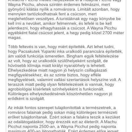
Wayna Picchu, ahova szintén érdemes felmászni, mert
gyönyörű kilátás nyílik a romvárosra. Limitált azonban, hogy
mennyien tartózkodhatnak fent a csúcson, mert
meglehetősen veszélyes. A turistáknak egy nagy könyvbe be
kell írni a nevüket, amikor felmennek, és lefelé is be kell
jelentkezni, hogy elhagyhassák a csúcsot. A Wayna Picchu
egyébként fiatal csúcsot jelent, a hegy pedig közel 2700 méter
magas.
Több feltevés is van, hogy miért építették. Azt lehet tudni,
hogy Pacsakutek Yupanki inka uralkodó parancsára építették,
ám valódi funkciója ismeretlen. Bingham egyik feltételezése
az volt, hogy az uralkodók szülőhelyeként szolgált, de
hűvösebb klímája miatt királyi nyaralóhely is lehetett.
Elhelyezkedése miatt nagyon jó helyszín csillagászati
megfigyelésekhez, és az szinte biztos, hogy efféle
megfigyelések, valamint vallási szertartások helyszíne volt. A
teraszok miatt pedig olyan feltételezések is vannak, hogy
agrobiológiai kísérletek színhelyeként is funkcionált.
Különleges elhelyezkedésének köszönhetően nagyon jó
erődként is szolgált.
Az inkák fontos szerepet tulajdonítottak a természetnek, a
romváros falainak pedig sokan máig különleges természeti
erőket tulajdonítanak. Ezért sokan a falakra teszik a kezüket
az odalátogatáskor, hogy érezzék ezt az életerőt. A Machu
Picchut naponta 2500-an, a Wayna Picchut pedig naponta
maximum 400-an látogathatják. Ezért érdemes előre jegyet