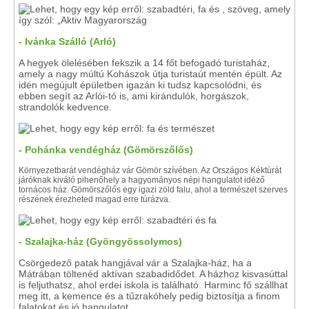
- Ivánka Szálló (Arló)
A hegyek ölelésében fekszik a 14 főt befogadó turistaház,
amely a nagy múltú Kohászok útja turistaút mentén épült. Az
idén megújult épületben igazán ki tudsz kapcsolódni, és
ebben segít az Arlói-tó is, ami kirándulók, horgászok,
strandolók kedvence.
- Pohánka vendégház (Gömörszőlős)
Környezetbarát vendégház vár Gömör szívében. Az Országos Kéktúrát
járóknak kiváló pihenőhely a hagyományos népi hangulatot idéző
tornácos ház. Gömörszőlős egy igazi zöld falu, ahol a természet szerves
részének érezheted magad erre túrázva.
- Szalajka-ház (Gyöngyössolymos)
Csörgedező patak hangjával vár a Szalajka-ház, ha a
Mátrában töltenéd aktívan szabadidődet. A házhoz kisvasúttal
is feljuthatsz, ahol erdei iskola is található. Harminc fő szállhat
meg itt, a kemence és a tűzrakóhely pedig biztosítja a finom
falatokat és jó hangulatot.