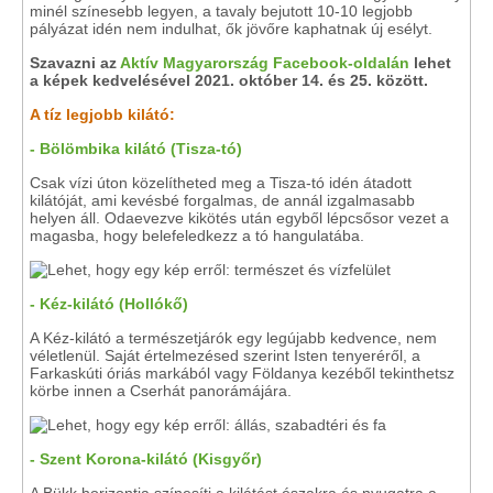
minél színesebb legyen, a tavaly bejutott 10-10 legjobb
pályázat idén nem indulhat, ők jövőre kaphatnak új esélyt.
Szavazni az
Aktív Magyarország Facebook-oldalán
lehet
a képek kedvelésével 2021. október 14. és 25. között.
A tíz legjobb kilátó:
- Bölömbika kilátó (Tisza-tó)
Csak vízi úton közelítheted meg a Tisza-tó idén átadott
kilátóját, ami kevésbé forgalmas, de annál izgalmasabb
helyen áll. Odaevezve kikötés után egyből lépcsősor vezet a
magasba, hogy belefeledkezz a tó hangulatába.
- Kéz-kilátó (Hollókő)
A Kéz-kilátó a természetjárók egy legújabb kedvence, nem
véletlenül. Saját értelmezésed szerint Isten tenyeréről, a
Farkaskúti óriás markából vagy Földanya kezéből tekinthetsz
körbe innen a Cserhát panorámájára.
- Szent Korona-kilátó (Kisgyőr)