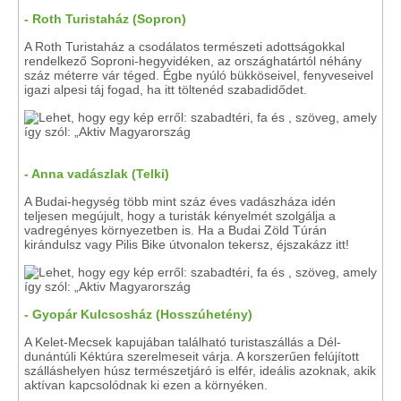
- Roth Turistaház (Sopron)
A Roth Turistaház a csodálatos természeti adottságokkal
rendelkező Soproni-hegyvidéken, az országhatártól néhány
száz méterre vár téged. Égbe nyúló bükköseivel, fenyveseivel
igazi alpesi táj fogad, ha itt töltenéd szabadidődet.
- Anna vadászlak (Telki)
A Budai-hegység több mint száz éves vadászháza idén
teljesen megújult, hogy a turisták kényelmét szolgálja a
vadregényes környezetben is. Ha a Budai Zöld Túrán
kirándulsz vagy Pilis Bike útvonalon tekersz, éjszakázz itt!
- Gyopár Kulcsosház (Hosszúhetény)
A Kelet-Mecsek kapujában található turistaszállás a Dél-
dunántúli Kéktúra szerelmeseit várja. A korszerűen felújított
szálláshelyen húsz természetjáró is elfér, ideális azoknak, akik
aktívan kapcsolódnak ki ezen a környéken.