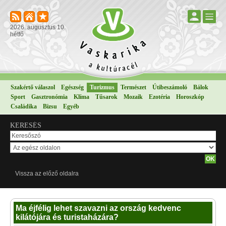
2026. augusztus 10.
hétfő
Szakértő válaszol
Egészség
Turizmus
Természet
Útibeszámoló
Bálok
Sport
Gasztronómia
Klíma
Tűsarok
Mozaik
Ezotéria
Horoszkóp
Családika
Bizsu
Egyéb
KERESÉS
Vissza az előző oldalra
Ma éjfélig lehet szavazni az ország kedvenc
kilátójára és turistaházára?