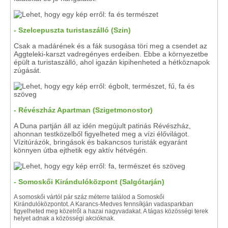
- Szelcepuszta turistaszálló (Szin)
Csak a madárének és a fák susogása töri meg a csendet az
Aggteleki-karszt vadregényes erdeiben. Ebbe a környezetbe
épült a turistaszálló, ahol igazán kipihenheted a hétköznapok
zúgását.
- Révészház Apartman (Szigetmonostor)
A Duna partján áll az idén megújult patinás Révészház,
ahonnan testközelből figyelheted meg a vízi élővilágot.
Vízitúrázók, bringások és bakancsos turisták egyaránt
könnyen útba ejthetik egy aktív hétvégén.
- Somoskői Kirándulóközpont (Salgótarján)
A somoskői vártól pár száz méterre találod a Somoskői
Kirándulóközpontot. A Karancs-Medves fennsíkján vadasparkban
figyelheted meg közelről a hazai nagyvadakat. A tágas közösségi terek
helyet adnak a közösségi akcióknak.