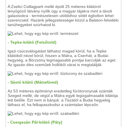
A Zselici Csillagpark mellé épült 25 méteres kilátóról
lenyűgöző látvány nyílik úgy a magyar tájakra mint a távoli
galaxisokra - természetesen utóbbihoz sötét égbolton lehet
szerencséd. Hazánk jellegzetességei közül a Balaton-felvidéki
tanúhegyeket szúrhatod ki.
- Tepke-kilátó (Felsőtold)
Igazi csúcsválogatást láthatsz magad körül, ha a Tepke
kilátóból nézel körül, hiszen a Mátra, a Cserhát, a Budai-
hegység, a Börzsöny legmagasabb pontjai karcolják az eget.
Az igazán éles szeműek hollókői várat is megtalálják.
- Sástó kilátó (Mátrafüred)
Az 53 méteres építményt eredetileg fúrótoronynak szánták
Szeged mellé, de végül a Mátra egyik legizgalmasabb kilátója
lett belőle. Ezt nem is bánjuk: a Tiszától a Budai hegyekig
láthasz el, ha felkapaszkodsz a számtalan lépcsőn.
- Csergezán Pál-kilátó (Páty)