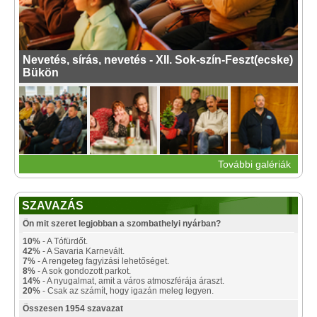
Nevetés, sírás, nevetés - XII. Sok-szín-Feszt(ecske)
Bükön
További galériák
SZAVAZÁS
Ön mit szeret legjobban a szombathelyi nyárban?
10%
- A Tófürdőt.
42%
- A Savaria Karnevált.
7%
- A rengeteg fagyizási lehetőséget.
8%
- A sok gondozott parkot.
14%
- A nyugalmat, amit a város atmoszférája áraszt.
20%
- Csak az számít, hogy igazán meleg legyen.
Összesen 1954 szavazat