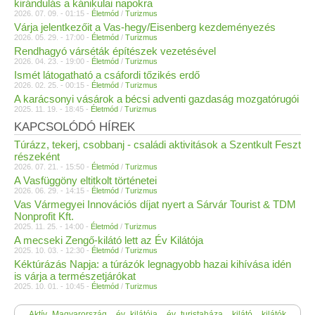
kirándulás a kánikulai napokra
2026. 07. 09. - 01:15 -
Életmód
/
Turizmus
Várja jelentkezőit a Vas-hegy/Eisenberg kezdeményezés
2026. 05. 29. - 17:00 -
Életmód
/
Turizmus
Rendhagyó várséták építészek vezetésével
2026. 04. 23. - 19:00 -
Életmód
/
Turizmus
Ismét látogatható a csáfordi tőzikés erdő
2026. 02. 25. - 00:15 -
Életmód
/
Turizmus
A karácsonyi vásárok a bécsi adventi gazdaság mozgatórugói
2025. 11. 19. - 18:45 -
Életmód
/
Turizmus
KAPCSOLÓDÓ HÍREK
Túrázz, tekerj, csobbanj - családi aktivitások a Szentkult Feszt
részeként
2026. 07. 21. - 15:50 -
Életmód
/
Turizmus
A Vasfüggöny eltitkolt történetei
2026. 06. 29. - 14:15 -
Életmód
/
Turizmus
Vas Vármegyei Innovációs díjat nyert a Sárvár Tourist & TDM
Nonprofit Kft.
2025. 11. 25. - 14:00 -
Életmód
/
Turizmus
A mecseki Zengő-kilátó lett az Év Kilátója
2025. 10. 03. - 12:30 -
Életmód
/
Turizmus
Kéktúrázás Napja: a túrázók legnagyobb hazai kihívása idén
is várja a természetjárókat
2025. 10. 01. - 10:45 -
Életmód
/
Turizmus
Aktív_Magyarország
év_kilátója
év_turistaháza
kilátó
kilátók