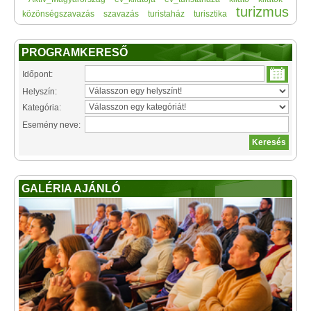
turizmus
közönségszavazás
szavazás
turistaház
turisztika
PROGRAMKERESŐ
Időpont:
Helyszín:
Kategória:
Esemény neve:
GALÉRIA AJÁNLÓ