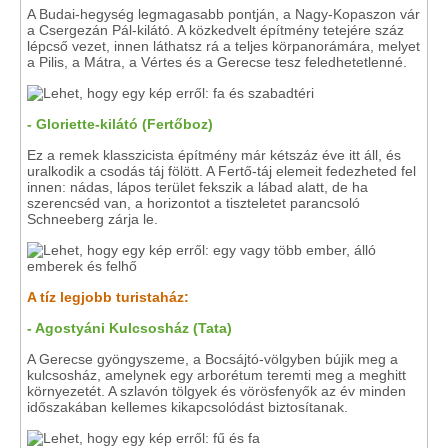
A Budai-hegység legmagasabb pontján, a Nagy-Kopaszon vár
a Csergezán Pál-kilátó. A közkedvelt építmény tetejére száz
lépcső vezet, innen láthatsz rá a teljes körpanorámára, melyet
a Pilis, a Mátra, a Vértes és a Gerecse tesz feledhetetlenné.
- Gloriette-kilátó (Fertőboz)
Ez a remek klasszicista építmény már kétszáz éve itt áll, és
uralkodik a csodás táj fölött. A Fertő-táj elemeit fedezheted fel
innen: nádas, lápos terület fekszik a lábad alatt, de ha
szerencséd van, a horizontot a tiszteletet parancsoló
Schneeberg zárja le.
A tíz legjobb turistaház:
- Agostyáni Kulcsosház (Tata)
A Gerecse gyöngyszeme, a Bocsájtó-völgyben bújik meg a
kulcsosház, amelynek egy arborétum teremti meg a meghitt
környezetét. A szlavón tölgyek és vörösfenyők az év minden
időszakában kellemes kikapcsolódást biztosítanak.