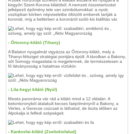
A Bükk horizontja színesíti a kilátást északra és nyugatra a
kisgyőri Szent-Korona kilátóból. A nemzeti összetartozást
jelképező építmény tele van szimbólumokkal: a nyolc
oszlopban körben népviseletbe öltözött emberek tartják a
koronát, míg a beltérben a koronáról szóló kis kiállítás vár.
- Őrtorony-kilátó (Tihany)
A Balaton nyugalmát vigyázza az Őrtorony-kilátó, mely a
Tihanyi-félsziget stratégiai pontjára épült. A távolban a Bakony,
sőt Somogy magaslatai is megjelennek, de természetesen a
fő látványosság a hatalmas víztükör.
- Lila-hegyi kilátó (Nyúl)
Mesés panoráma vár rád a kilátó mind a 12 oldalán. A
betontoronyból átalakult kecses faépítményről a Bakony, a
Vértes, a Gerecse csúcsait is láthatod, de tiszta időben az
Alpokalja is felfedi szépségeit.
- Kardosfai-kilátó (Zselickisfalud)