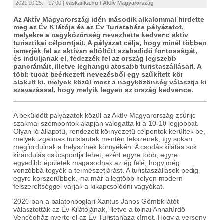
2021.10.25. - 17:00 |
vaskarika.hu / Aktív Magyarország
Az Aktív Magyarország idén második alkalommal hirdette
meg az Év Kilátója és az Év Turistaháza pályázatot,
melyekre a nagyközönség nevezhette kedvenc aktív
turisztikai célpontjait. A pályázat célja, hogy minél többen
ismerjék fel az aktívan eltöltött szabadidő fontosságát,
és induljanak el, fedezzék fel az ország legszebb
panorámáit, illetve leghangulatosabb turistaszállásait. A
több tucat beérkezett nevezésből egy szűkített kör
alakult ki, melyek közül most a nagyközönség választja ki
szavazással, hogy melyik legyen az ország kedvence.
A beküldött pályázatok közül az Aktív Magyarország zsűrije
szakmai szempontok alapján válogatta ki a 10-10 legjobbat.
Olyan jó állapotú, rendezett környezetű célpontok kerültek be,
melyek izgalmas turistautak mentén fekszenek, így sokan
megfordulnak a helyszínek környékén. A csodás kilátás sok
kirándulás csúcspontja lehet, ezért egyre több, egyre
egyedibb épületek magasodnak az ég felé, hogy még
vonzóbbá tegyék a természetjárást. A turistaszállások pedig
egyre korszerűbbek, ma már a legtöbb helyen modern
felszereltséggel várják a kikapcsolódni vágyókat.
2020-ban a balatonboglári Xantus János Gömbkilátót
választották az Év Kilátójának, illetve a tolnai Annafürdő
Vendégház nyerte el az Év Turistaháza címet. Hogy a verseny