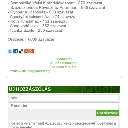
- Somoskőkőújfalui Kirándulóközpont - 670 szavazat
- Százesztendős Révészház Apartman - 586 szavazat
- Gyopár Kulcsosház - 533 szavazat
- Agostyáni kulcsosház - 474 szavazat
- Roth Turistaház - 451 szavazat
- Anna vadászlak - 352 szavazat
- Ivánka Szálló - 230 szavazat
Összesen: 6088 szavazat
Nyomtatás
Küldés e-mailben
Az oldal tetejére
Forrás:
Aktív Magyarország
ÚJ HOZZÁSZÓLÁS