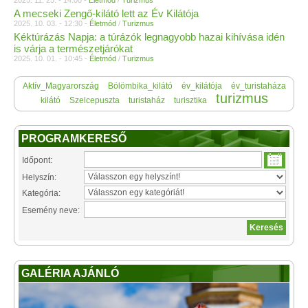
2025. 11. 25. - 14:00 -
Életmód
/
Turizmus
A mecseki Zengő-kilátó lett az Év Kilátója
2025. 10. 03. - 12:30 -
Életmód
/
Turizmus
Kéktúrázás Napja: a túrázók legnagyobb hazai kihívása idén
is várja a természetjárókat
2025. 10. 01. - 10:45 -
Életmód
/
Turizmus
Aktív_Magyarország
Bölömbika_kilátó
év_kilátója
év_turistaháza
turizmus
kilátó
Szelcepuszta
turistaház
turisztika
PROGRAMKERESŐ
Időpont:
Helyszín:
Kategória:
Esemény neve:
GALÉRIA AJÁNLÓ