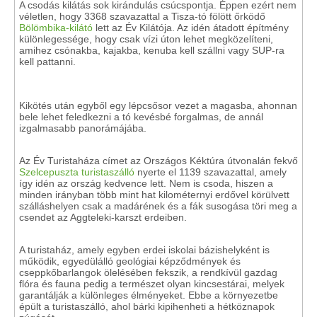
A csodás kilátás sok kirándulás csúcspontja. Éppen ezért nem
véletlen, hogy 3368 szavazattal a Tisza-tó fölött őrködő
Bölömbika-kilátó
lett az Év Kilátója. Az idén átadott építmény
különlegessége, hogy csak vízi úton lehet megközelíteni,
amihez csónakba, kajakba, kenuba kell szállni vagy SUP-ra
kell pattanni.
Kikötés után egyből egy lépcsősor vezet a magasba, ahonnan
bele lehet feledkezni a tó kevésbé forgalmas, de annál
izgalmasabb panorámájába.
Az Év Turistaháza címet az Országos Kéktúra útvonalán fekvő
Szelcepuszta turistaszálló
nyerte el 1139 szavazattal, amely
így idén az ország kedvence lett. Nem is csoda, hiszen a
minden irányban több mint hat kilométernyi erdővel körülvett
szálláshelyen csak a madárének és a fák susogása töri meg a
csendet az Aggteleki-karszt erdeiben.
A turistaház, amely egyben erdei iskolai bázishelyként is
működik, egyedülálló geológiai képződmények és
cseppkőbarlangok ölelésében fekszik, a rendkívül gazdag
flóra és fauna pedig a természet olyan kincsestárai, melyek
garantálják a különleges élményeket. Ebbe a környezetbe
épült a turistaszálló, ahol bárki kipihenheti a hétköznapok