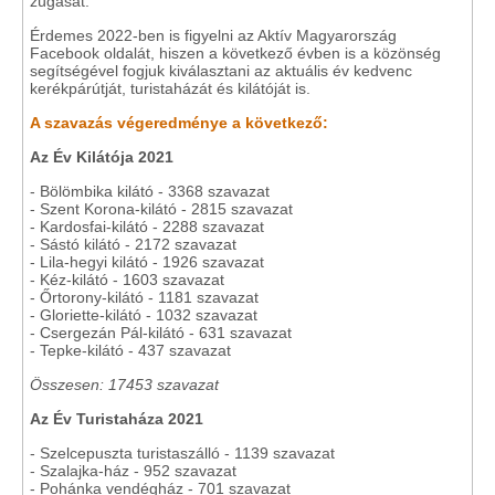
zúgását.
Érdemes 2022-ben is figyelni az Aktív Magyarország
Facebook oldalát, hiszen a következő évben is a közönség
segítségével fogjuk kiválasztani az aktuális év kedvenc
kerékpárútját, turistaházát és kilátóját is.
A szavazás végeredménye a következő:
Az
Év Kilátója 2021
- Bölömbika kilátó - 3368 szavazat
- Szent Korona-kilátó - 2815 szavazat
- Kardosfai-kilátó - 2288 szavazat
- Sástó kilátó - 2172 szavazat
- Lila-hegyi kilátó - 1926 szavazat
- Kéz-kilátó - 1603 szavazat
- Őrtorony-kilátó - 1181 szavazat
- Gloriette-kilátó - 1032 szavazat
- Csergezán Pál-kilátó - 631 szavazat
- Tepke-kilátó - 437 szavazat
Összesen: 17453 szavazat
Az Év
Turistaháza 2021
- Szelcepuszta turistaszálló - 1139 szavazat
- Szalajka-ház - 952 szavazat
- Pohánka vendégház - 701 szavazat