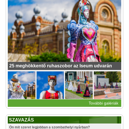
25 meghökkentő ruhaszobor az Iseum udvarán
További galériák
SZAVAZÁS
Ön mit szeret legjobban a szombathelyi nyárban?