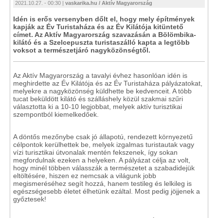
2021.10.27. - 00:30 |
vaskarika.hu / Aktív Magyarország
Idén is erős versenyben dőlt el, hogy mely építmények
kapják az Év Turistaháza és az Év Kilátója kitüntető
címet. Az Aktív Magyarország szavazásán a Bölömbika-
kilátó és a Szelcepuszta turistaszálló kapta a legtöbb
voksot a természetjáró nagyközönségtől.
Az Aktív Magyarország a tavalyi évhez hasonlóan idén is
meghirdette az Év Kilátója és az Év Turistaháza pályázatokat,
melyekre a nagyközönség küldhette be kedvenceit. A több
tucat beküldött kilátó és szálláshely közül szakmai szűri
választotta ki a 10-10 legjobbat, melyek aktív turisztikai
szempontból kiemelkedőek.
A döntős mezőnybe csak jó állapotú, rendezett környezetű
célpontok kerülhettek be, melyek izgalmas turistautak vagy
vízi turisztikai útvonalak mentén fekszenek, így sokan
megfordulnak ezeken a helyeken. A pályázat célja az volt,
hogy minél többen válasszák a természetet a szabadidejük
eltöltésére, hiszen ez nemcsak a világunk jobb
megismeréséhez segít hozzá, hanem testileg és lelkileg is
egészségesebb életet élhetünk ezáltal. Most pedig jöjjenek a
győztesek!