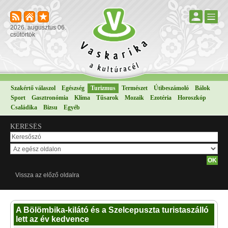
2026. augusztus 06.
csütörtök
Szakértő válaszol
Egészség
Turizmus
Természet
Útibeszámoló
Bálok
Sport
Gasztronómia
Klíma
Tűsarok
Mozaik
Ezotéria
Horoszkóp
Családika
Bizsu
Egyéb
KERESÉS
Vissza az előző oldalra
A Bölömbika-kilátó és a Szelcepuszta turistaszálló
lett az év kedvence