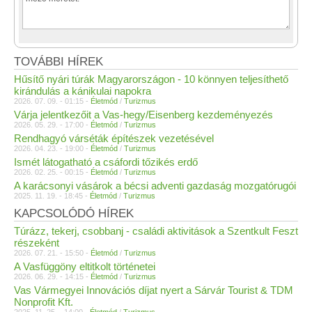
TOVÁBBI HÍREK
Hűsítő nyári túrák Magyarországon - 10 könnyen teljesíthető
kirándulás a kánikulai napokra
2026. 07. 09. - 01:15 -
Életmód
/
Turizmus
Várja jelentkezőit a Vas-hegy/Eisenberg kezdeményezés
2026. 05. 29. - 17:00 -
Életmód
/
Turizmus
Rendhagyó várséták építészek vezetésével
2026. 04. 23. - 19:00 -
Életmód
/
Turizmus
Ismét látogatható a csáfordi tőzikés erdő
2026. 02. 25. - 00:15 -
Életmód
/
Turizmus
A karácsonyi vásárok a bécsi adventi gazdaság mozgatórugói
2025. 11. 19. - 18:45 -
Életmód
/
Turizmus
KAPCSOLÓDÓ HÍREK
Túrázz, tekerj, csobbanj - családi aktivitások a Szentkult Feszt
részeként
2026. 07. 21. - 15:50 -
Életmód
/
Turizmus
A Vasfüggöny eltitkolt történetei
2026. 06. 29. - 14:15 -
Életmód
/
Turizmus
Vas Vármegyei Innovációs díjat nyert a Sárvár Tourist & TDM
Nonprofit Kft.