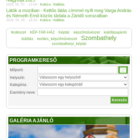
2026. 05. 07. - 15:00 -
Kultúra
/
Kiállítás
Látók a moziban - Kettős látás címmel nyílt meg Varga András
és Németh Ernő közös tárlata a Záridő sorozatban
2026. 04. 09. - 18:30 -
Kultúra
/
Kiállítás
festészet
KÉP-TÁR-HÁZ
Képtár
képzőművészet
kiállításajánló
Szombathely
kiálltás
kortárs_képzőművészet
szombathelyi_képtár
PROGRAMKERESŐ
Időpont:
Helyszín:
Kategória:
Esemény neve:
GALÉRIA AJÁNLÓ