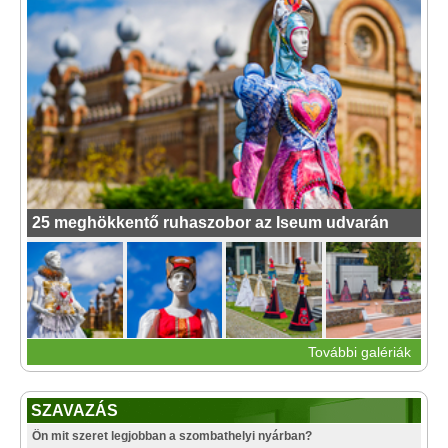
25 meghökkentő ruhaszobor az Iseum udvarán
További galériák
SZAVAZÁS
Ön mit szeret legjobban a szombathelyi nyárban?