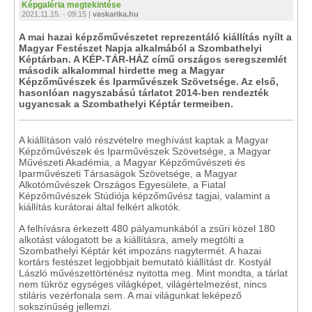
Képgaléria megtekintése
2021.11.15. - 09:15 |
vaskarika.hu
A mai hazai képzőművészetet reprezentáló kiállítás nyílt a
Magyar Festészet Napja alkalmából a Szombathelyi
Képtárban. A KÉP-TÁR-HÁZ című országos seregszemlét
második alkalommal hirdette meg a Magyar
Képzőművészek és Iparművészek Szövetsége. Az első,
hasonlóan nagyszabású tárlatot 2014-ben rendezték
ugyancsak a Szombathelyi Képtár termeiben.
A kiállításon való részvételre meghívást kaptak a Magyar
Képzőművészek és Iparművészek Szövetsége, a Magyar
Művészeti Akadémia, a Magyar Képzőművészeti és
Iparművészeti Társaságok Szövetsége, a Magyar
Alkotóművészek Országos Egyesülete, a Fiatal
Képzőművészek Stúdiója képzőművész tagjai, valamint a
kiállítás kurátorai által felkért alkotók.
A felhívásra érkezett 480 pályamunkából a zsűri közel 180
alkotást válogatott be a kiállításra, amely megtölti a
Szombathelyi Képtár két impozáns nagytermét. A hazai
kortárs festészet legjobbjait bemutató kiállítást dr. Kostyál
László művészettörténész nyitotta meg. Mint mondta, a tárlat
nem tükröz egységes világképet, világértelmezést, nincs
stiláris vezérfonala sem. A mai világunkat leképező
sokszínűség jellemzi.