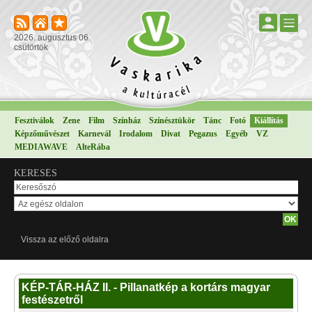
2026. augusztus 06.
csütörtök
Fesztiválok
Zene
Film
Színház
Színésztükör
Tánc
Fotó
Kiállítás
Képzőművészet
Karnevál
Irodalom
Divat
Pegazus
Egyéb
VZ
MEDIAWAVE
AlteRába
KERESÉS
Vissza az előző oldalra
KÉP-TÁR-HÁZ II. - Pillanatkép a kortárs magyar
festészetről