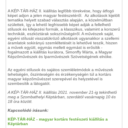
A KÉP-TÁR-HÁZ II. kiállítás legfőbb törekvése, hogy átfogó
képet adjon a jelen magyar festészetéről. Az alkotások kijelölt
tematika helyett szabad választás alapján, a közelmúltban
születtek, így a lehető legfrissebb képet adják a fellelhető
stílusok és kifejezési formák, a klasszikus, valamint a korszerű
technikák, eszköztárak sokszínűségéről. A művészek saját,
egyéni stílusát visszatükröző alkotások ugyanakkor a szellemi
áramlatok sokirányú szemléltetését is lehetővé teszik, hiszen
a művek együtt, egymás mellett egymást is erősítik -
fogalmazott a kiállítás kurátora, Simonffy Márta, a Magyar
Képzőművészek és Iparművészek Szövetségének elnöke.
Az egyéni stílusok és sajátos szemléletmódok a művészek
tehetségén, őszinteségén és érzékenységén túl a kortárs
magyar képzőművészet szerepével és helyzetével is
szembesítik a látogatót.
A KÉP-TÁR-HÁZ II. kiállítás 2021. november 21-ig tekinthető
meg a Szombathelyi Képtárban, szerdától vasárnapig 10 és
18 óra között.
Kapcsolódó írásunk:
KÉP-TÁR-HÁZ - magyar kortárs festészeti kiállítás a
Képtárban