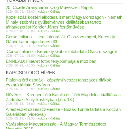
TOVÁBBI HÍREK
25. Cicelle Aranyháromszög Művészeti Napok
2026. 08. 03. - 15:00 -
Kultúra
/
Kiállítás
Közel száz köztéri alkotása ismert Magyarországon - Németh
Mihály szobrász gyűjteményes kiállításában tartott
tárlatvezetést Kondor János festőművész
2026. 07. 10. - 18:00 -
Kultúra
/
Kiállítás
Corso Italiano - Utcai fotográfiák Olaszországról, Kereszty
Gábor kameráján keresztül
2026. 07. 05. - 21:15 -
Kultúra
/
Kiállítás
'Corso Italiano' - Kereszty Gábor fotótárlata Olaszországról
2026. 07. 01. - 01:00 -
Kultúra
/
Kiállítás
ENNEAD: FineArt fotók fénypompája a moziban
2026. 06. 26. - 16:30 -
Kultúra
/
Kiállítás
KAPCSOLÓDÓ HÍREK
Plafonig érő csodák - képzőművészet tanszakos diákok
évzáró tárlata Sárváron
2026. 06. 06. - 13:00 -
Kultúra
/
Kiállítás
Nővérek – Krenner Tóth Katalin és Tóth Magdolna kiállítása a
Zarkaházi Szily-kastélyban (jún. 13.)
2026. 05. 18. - 15:00 -
Kultúra
/
Kiállítás
A festészet dzsesszzenésze - Búzás Tünde tárlata a Koczán
Galériában (videóval)
2026. 05. 15. - 21:30 -
Kultúra
/
Kiállítás
Varázslatos Magyarország - A Magyar Természetfotó
Nagydíja 2025