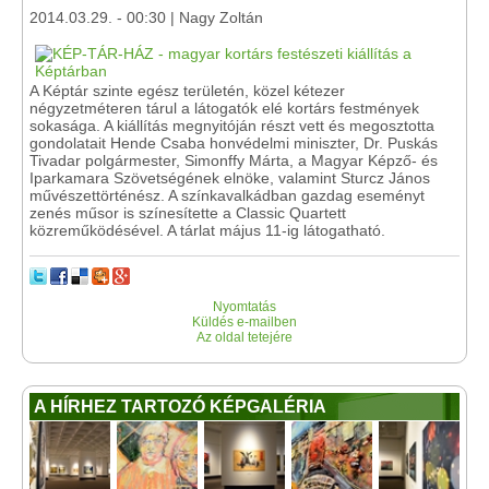
2014.03.29. - 00:30 | Nagy Zoltán
A Képtár szinte egész területén, közel kétezer
négyzetméteren tárul a látogatók elé kortárs festmények
sokasága. A kiállítás megnyitóján részt vett és megosztotta
gondolatait Hende Csaba honvédelmi miniszter, Dr. Puskás
Tivadar polgármester, Simonffy Márta, a Magyar Képző- és
Iparkamara Szövetségének elnöke, valamint Sturcz János
művészettörténész. A színkavalkádban gazdag eseményt
zenés műsor is színesítette a Classic Quartett
közreműködésével. A tárlat május 11-ig látogatható.
Nyomtatás
Küldés e-mailben
Az oldal tetejére
A HÍRHEZ TARTOZÓ KÉPGALÉRIA