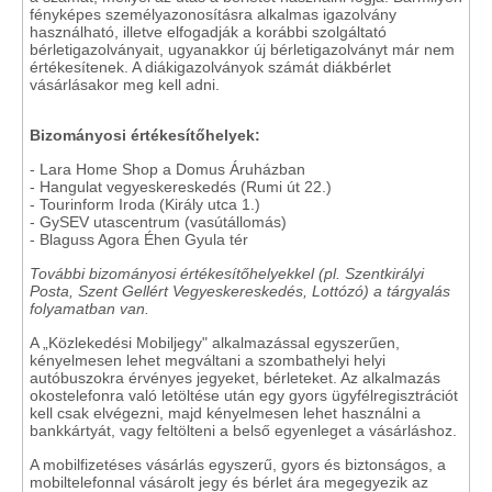
fényképes személyazonosításra alkalmas igazolvány
használható, illetve elfogadják a korábbi szolgáltató
bérletigazolványait, ugyanakkor új bérletigazolványt már nem
értékesítenek. A diákigazolványok számát diákbérlet
vásárlásakor meg kell adni.
Bizományosi értékesítőhelyek:
- Lara Home Shop a Domus Áruházban
- Hangulat vegyeskereskedés (Rumi út 22.)
- Tourinform Iroda (Király utca 1.)
- GySEV utascentrum (vasútállomás)
- Blaguss Agora Éhen Gyula tér
További bizományosi értékesítőhelyekkel (pl. Szentkirályi
Posta, Szent Gellért Vegyeskereskedés, Lottózó) a tárgyalás
folyamatban van.
A „Közlekedési Mobiljegy" alkalmazással egyszerűen,
kényelmesen lehet megváltani a szombathelyi helyi
autóbuszokra érvényes jegyeket, bérleteket. Az alkalmazás
okostelefonra való letöltése után egy gyors ügyfélregisztrációt
kell csak elvégezni, majd kényelmesen lehet használni a
bankkártyát, vagy feltölteni a belső egyenleget a vásárláshoz.
A mobilfizetéses vásárlás egyszerű, gyors és biztonságos, a
mobiltelefonnal vásárolt jegy és bérlet ára megegyezik az