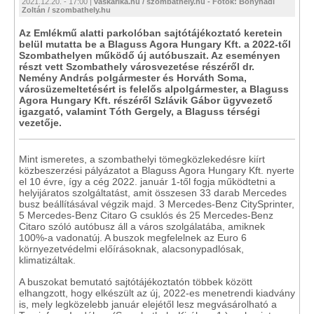
2021.12.20. - 17:00 |
vaskarika.hu / szombathely.hu - Fotók: Bonyhádi
Zoltán / szombathely.hu
Az Emlékmű alatti parkolóban sajtótájékoztató keretein
belül mutatta be a Blaguss Agora Hungary Kft. a 2022-től
Szombathelyen működő új autóbuszait. Az eseményen
részt vett Szombathely városvezetése részéről dr.
Nemény András polgármester és Horváth Soma,
városüzemeltetésért is felelős alpolgármester, a Blaguss
Agora Hungary Kft. részéről Szlávik Gábor ügyvezető
igazgató, valamint Tóth Gergely, a Blaguss térségi
vezetője.
Mint ismeretes, a szombathelyi tömegközlekedésre kiírt
közbeszerzési pályázatot a Blaguss Agora Hungary Kft. nyerte
el 10 évre, így a cég 2022. január 1-től fogja működtetni a
helyijáratos szolgáltatást, amit összesen 33 darab Mercedes
busz beállításával végzik majd. 3 Mercedes-Benz CitySprinter,
5 Mercedes-Benz Citaro G csuklós és 25 Mercedes-Benz
Citaro szóló autóbusz áll a város szolgálatába, amiknek
100%-a vadonatúj. A buszok megfelelnek az Euro 6
környezetvédelmi előírásoknak, alacsonypadlósak,
klimatizáltak.
A buszokat bemutató sajtótájékoztatón többek között
elhangzott, hogy elkészült az új, 2022-es menetrendi kiadvány
is, mely legközelebb január elejétől lesz megvásárolható a