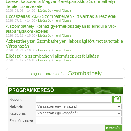
baleset kapcsán a Magyar Kerékpárosklub Szombathelyi
Területi Szervezete
2026. 08. 03. - 14:00 -
Látószög
/
Helyi fókusz
Ebösszeírás 2026 Szombathelyen - Itt vannak a részletek
2026. 07. 14. - 14:00 -
Látószög
/
Helyi fókusz
A szombathelyi kórház gyermekosztályán is elindul a VR-
alapú fájdalomkezelés
2026. 05. 21. - 15:00 -
Látószög
/
Helyi fókusz
Azbeszthelyzet Szombathelyen: lakossági fórumot tartottak a
Városházán
2026. 04. 21. - 10:00 -
Látószög
/
Helyi fókusz
Elkészült a szombathelyi állomásépület felújítása
2026. 03. 19. - 15:15 -
Látószög
/
Helyi fókusz
Szombathely
Blaguss
közlekedés
PROGRAMKERESŐ
Időpont:
Helyszín:
Kategória:
Esemény neve: