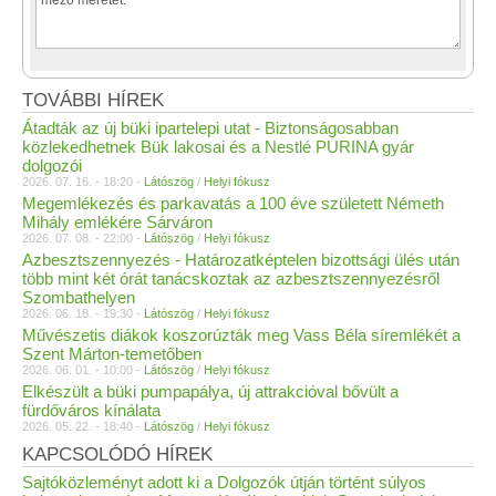
TOVÁBBI HÍREK
Átadták az új büki ipartelepi utat - Biztonságosabban
közlekedhetnek Bük lakosai és a Nestlé PURINA gyár
dolgozói
2026. 07. 16. - 18:20 -
Látószög
/
Helyi fókusz
Megemlékezés és parkavatás a 100 éve született Németh
Mihály emlékére Sárváron
2026. 07. 08. - 22:00 -
Látószög
/
Helyi fókusz
Azbesztszennyezés - Határozatképtelen bizottsági ülés után
több mint két órát tanácskoztak az azbesztszennyezésről
Szombathelyen
2026. 06. 18. - 19:30 -
Látószög
/
Helyi fókusz
Művészetis diákok koszorúzták meg Vass Béla síremlékét a
Szent Márton-temetőben
2026. 06. 01. - 10:00 -
Látószög
/
Helyi fókusz
Elkészült a büki pumpapálya, új attrakcióval bővült a
fürdőváros kínálata
2026. 05. 22. - 18:40 -
Látószög
/
Helyi fókusz
KAPCSOLÓDÓ HÍREK
Sajtóközleményt adott ki a Dolgozók útján történt súlyos