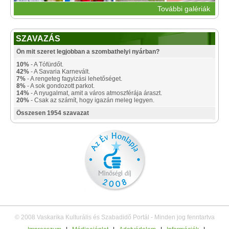
További galériák
SZAVAZÁS
Ön mit szeret legjobban a szombathelyi nyárban?
10%
- A Tófürdőt.
42%
- A Savaria Karnevált.
7%
- A rengeteg fagyizási lehetőséget.
8%
- A sok gondozott parkot.
14%
- A nyugalmat, amit a város atmoszférája áraszt.
20%
- Csak az számít, hogy igazán meleg legyen.
Összesen 1954 szavazat
© 2008 Vaskarika Kulturális és Szabadidő Portál - Minden jog fenntartva