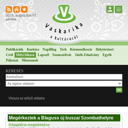
2026. augusztus 07.
péntek
Publikációk
Karitász
NapiBlog
Tech
Körmendkosár
Helytörténet
Civil
Helyi fókusz
Lapszél
Szomszédvár
Játék-Feladvány
Egyéb
Pályázat
Múzeumok
KERESÉS
Vissza az előző oldalra
Megérkeztek a Blaguss új buszai Szombathelyre
Képgaléria megtekintése