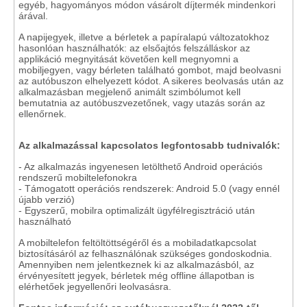
egyéb, hagyományos módon vásárolt díjtermék mindenkori
árával.
A napijegyek, illetve a bérletek a papíralapú változatokhoz
hasonlóan használhatók: az elsőajtós felszálláskor az
applikáció megnyitását követően kell megnyomni a
mobiljegyen, vagy bérleten található gombot, majd beolvasni
az autóbuszon elhelyezett kódot. A sikeres beolvasás után az
alkalmazásban megjelenő animált szimbólumot kell
bemutatnia az autóbuszvezetőnek, vagy utazás során az
ellenőrnek.
Az alkalmazással kapcsolatos legfontosabb tudnivalók:
- Az alkalmazás ingyenesen letölthető Android operációs
rendszerű mobiltelefonokra
- Támogatott operációs rendszerek: Android 5.0 (vagy ennél
újabb verzió)
- Egyszerű, mobilra optimalizált ügyfélregisztráció után
használható
A mobiltelefon feltöltöttségéről és a mobiladatkapcsolat
biztosításáról az felhasználónak szükséges gondoskodnia.
Amennyiben nem jelentkeznek ki az alkalmazásból, az
érvényesített jegyek, bérletek még offline állapotban is
elérhetőek jegyellenőri leolvasásra.