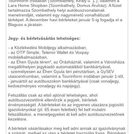
Tourinform Irodában (Szombathely, Király u. 1.), valamint a
Lara Home Shopban (Szombathely, Domus Áruház). A füzet
tartalmazza Szombathely helyi autóbuszvonalainak
menetrendjét, valamint egy nagyméretű vonalhálózati
térképet. A december havi bérleteket január 5-ig fogadja el a
Blaguss a járatain.
Jegy- és bérletvásárlás lehetséges:
- a Közlekedési Mobiljegy alkalmazásban,
- az OTP Simple, Telenor Wallet és Voxpay
mobilalkalmazásban,
- az Éhen Gyula téren*, az Órásháznál, valamint a Városháza
megállóhelyen jegykiadó automatáikból bankkártyával,
- személyesen az Éhen Gyula téri pénztárban, a GySEV
utascentrumban, valamint a Tourinform irodában január 1-től,
- januártól az autóbuszokon bankkártyával (csak vonaljegy,
kedvezményes vonaljegy és napijegy).
Felszállás csak az első ajtónál lehetséges, ahol
autóbuszvezetőink ellenőrzik a jegyek, bérletek
érvényességét. A bérleteket és az ingyenes utazásra jogosító
igazolványokat (pl. 65 éven felettiek) fel kell mutatni
felszálláskor, a menetjegyeket át kell adni autóbuszvezetőnek
kezelésre.
A bérletek vásárlásakor meg kell adni annak az igazolványnak
a számát, mellyel az utas a bérletet használni fogja. Bármilyen