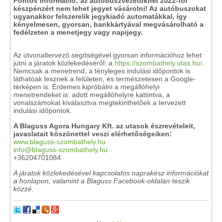
Fontos információ: az autóbuszvezetőknél 2022-től
készpénzért nem lehet jegyet vásárolni! Az autóbuszokat
ugyanakkor felszerelik jegykiadó automatákkal, így
kényelmesen, gyorsan, bankkártyával megvásárolható a
fedélzeten a menetjegy vagy napijegy.
Az útvonaltervező segítségével gyorsan információhoz lehet
jutni a járatok közlekedéséről: a
https://szombathely.utas.hu/
.
Nemcsak a menetrend, a tényleges indulási időpontok is
láthatóak lesznek a felületen, és természetesen a Google-
térképen is. Érdemes kipróbálni a megállóhelyi
menetrendeket is: adott megállóhelyre kattintva, a
vonalszámokat kiválasztva megtekinthetőek a tervezett
indulási időpontok.
A Blaguss Agora Hungary Kft. az utasok észrevételeit,
javaslatait köszönettel veszi elérhetőségeiken:
www.blaguss-szombathely.hu
info@blaguss-szombathely.hu
+36204701084
A járatok közlekedésével kapcsolatos naprakész információkat
a honlapon, valamint a Blaguss Facebook-oldalán teszik
közzé.