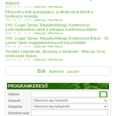
dolgozói
2026. 07. 16. - 18:20 -
Látószög
/
Helyi fókusz
Elkészült a büki pumpapálya, új attrakcióval bővült a
fürdőváros kínálata
2026. 05. 22. - 18:40 -
Látószög
/
Helyi fókusz
XXII. Csapó Tamás Településföldrajzi Konferencia:
szekcióülésekkel zárult a kétnapos konferencia Bükön
2026. 04. 18. - 10:15 -
Látószög
/
Helyi fókusz
XXII. Csapó Tamás Településföldrajzi Konferencia Bükön - Dr.
Lenner Tibort meglepetéskönyvvel köszöntötték
2026. 04. 16. - 21:00 -
Látószög
/
Helyi fókusz
Tisztelet a bátraknak, dicsőség a hősöknek - Március 15-re
emlékeztek Bükön
2026. 03. 15. - 20:50 -
Látószög
/
Helyi fókusz
Bük
Bükfürdő
játszótér
PROGRAMKERESŐ
Időpont:
Helyszín:
Kategória:
Esemény neve: