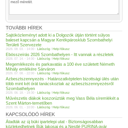
TOVÁBBI HÍREK
Sajtóközleményt adott ki a Dolgozók útján történt súlyos
baleset kapcsán a Magyar Kerékpárosklub Szombathelyi
Területi Szervezete
2026. 08. 03. - 14:00 -
Látószög
/
Helyi fókusz
Ebösszeírás 2026 Szombathelyen - Itt vannak a részletek
2026. 07. 14. - 14:00 -
Látószög
/
Helyi fókusz
Megemlékezés és parkavatás a 100 éve született Németh
Mihály emlékére Sárváron
2026. 07. 08. - 22:00 -
Látószög
/
Helyi fókusz
Azbesztszennyezés - Határozatképtelen bizottsági ülés után
több mint két órát tanácskoztak az azbesztszennyezésről
Szombathelyen
2026. 06. 18. - 19:30 -
Látószög
/
Helyi fókusz
Művészetis diákok koszorúzták meg Vass Béla síremlékét a
Szent Márton-temetőben
2026. 06. 01. - 10:00 -
Látószög
/
Helyi fókusz
KAPCSOLÓDÓ HÍREK
Átadták az új büki ipartelepi utat - Biztonságosabban
közlekedhetnek Bük lakosai és a Nestlé PURINA gyár