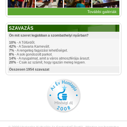
További galériák
SZAVAZÁS
Ön mit szeret legjobban a szombathelyi nyárban?
10%
- A Tófürdőt.
42%
- A Savaria Karnevált.
7%
- A rengeteg fagyizási lehetőséget.
8%
- A sok gondozott parkot.
14%
- A nyugalmat, amit a város atmoszférája áraszt.
20%
- Csak az számít, hogy igazán meleg legyen.
Összesen 1954 szavazat