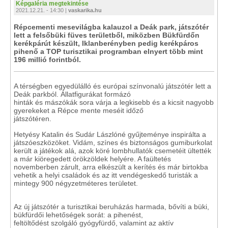
Képgaléria megtekintése
2021.12.21. - 14:30 |
vaskarika.hu
Répcementi mesevilágba kalauzol a Deák park, játszótér
lett a felsőbüki füves területből, miközben Bükfürdőn
kerékpárút készült, Iklanberényben pedig kerékpáros
pihenő a TOP turisztikai programban elnyert több mint
196 millió forintból.
A térségben egyedülálló és európai színvonalú játszótér lett a
Deák parkból. Állatfigurákat formázó
hinták és mászókák sora várja a legkisebb és a kicsit nagyobb
gyerekeket a Répce mente meséit időző
játszótéren.
Hetyésy Katalin és Sudár Lászlóné gyűjteménye inspirálta a
játszóeszközöket. Vidám, színes és biztonságos gumiburkolat
került a játékok alá, azok köré lombhullatók csemetéit ültették
a már kiöregedett örökzöldek helyére. A faültetés
novemberben zárult, arra elkészült a kerítés és már birtokba
vehetik a helyi családok és az itt vendégeskedő turisták a
mintegy 900 négyzetméteres területet.
Az új játszótér a turisztikai beruházás harmada, bővíti a büki,
bükfürdői lehetőségek sorát: a pihenést,
feltöltődést szolgáló gyógyfürdő, valamint az aktív