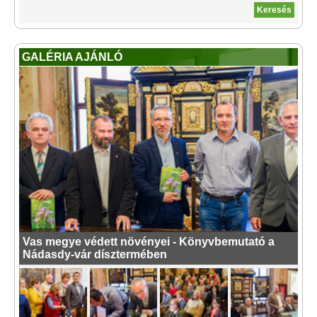
GALÉRIA AJÁNLÓ
Vas megye védett növényei - Könyvbemutató a
Nádasdy-vár dísztermében