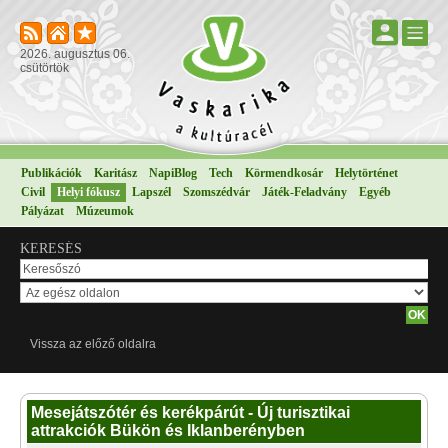
2026. augusztus 06.
csütörtök
Publikációk
Karitász
NapiBlog
Tech
Körmendkosár
Helytörténet
Civil
Helyi fókusz
Lapszél
Szomszédvár
Játék-Feladvány
Egyéb
Pályázat
Múzeumok
KERESÉS
Vissza az előző oldalra
Mesejátszótér és kerékpárút - Új turisztikai
attrakciók Bükön és Iklanberényben