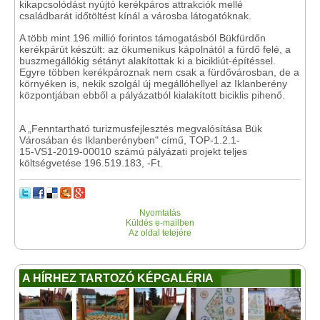
kikapcsolódást nyújtó kerékpáros attrakciók mellé
családbarát időtöltést kínál a városba látogatóknak.
A több mint 196 millió forintos támogatásból Bükfürdőn
kerékpárút készült: az ökumenikus kápolnától a fürdő felé, a
buszmegállókig sétányt alakítottak ki a bicikliút-építéssel.
Egyre többen kerékpároznak nem csak a fürdővárosban, de a
környéken is, nekik szolgál új megállóhellyel az Iklanberény
központjában ebből a pályázatból kialakított biciklis pihenő.
A „Fenntartható turizmusfejlesztés megvalósítása Bük
Városában és Iklanberényben" című, TOP-1.2.1-
15-VS1-2019-00010 számú pályázati projekt teljes
költségvetése 196.519.183, -Ft.
Nyomtatás
Küldés e-mailben
Az oldal tetejére
A HÍRHEZ TARTOZÓ KÉPGALÉRIA