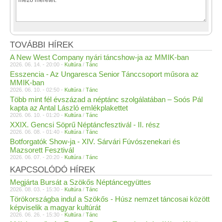
TOVÁBBI HÍREK
A New West Company nyári táncshow-ja az MMIK-ban
2026. 06. 14. - 20:00 -
Kultúra
/
Tánc
Esszencia - Az Ungaresca Senior Tánccsoport műsora az
MMIK-ban
2026. 06. 10. - 02:50 -
Kultúra
/
Tánc
Több mint fél évszázad a néptánc szolgálatában – Soós Pál
kapta az Antal László emlékplakettet
2026. 06. 10. - 01:20 -
Kultúra
/
Tánc
XXIX. Gencsi Söprű Néptáncfesztivál - II. rész
2026. 06. 08. - 01:40 -
Kultúra
/
Tánc
Botforgatók Show-ja - XIV. Sárvári Fúvószenekari és
Mazsorett Fesztivál
2026. 06. 07. - 20:20 -
Kultúra
/
Tánc
KAPCSOLÓDÓ HÍREK
Megjárta Bursát a Szökős Néptáncegyüttes
2026. 08. 03. - 15:30 -
Kultúra
/
Tánc
Törökországba indul a Szökős - Húsz nemzet táncosai között
képviselik a magyar kultúrát
2026. 06. 26. - 15:30 -
Kultúra
/
Tánc