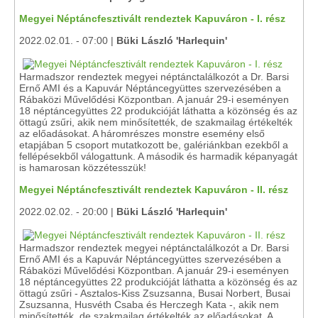
Megyei Néptáncfesztivált rendeztek Kapuváron - I. rész
2022.02.01. - 07:00 |
Büki László 'Harlequin'
Harmadszor rendeztek megyei néptánctalálkozót a Dr. Barsi
Ernő AMI és a Kapuvár Néptáncegyüttes szervezésében a
Rábaközi Művelődési Központban. A január 29-i eseményen
18 néptáncegyüttes 22 produkcióját láthatta a közönség és az
öttagú zsűri, akik nem minősítették, de szakmailag értékelték
az előadásokat. A háromrészes monstre esemény első
etapjában 5 csoport mutatkozott be, galériánkban ezekből a
fellépésekből válogattunk. A második és harmadik képanyagát
is hamarosan közzétesszük!
Megyei Néptáncfesztivált rendeztek Kapuváron - II. rész
2022.02.02. - 20:00 |
Büki László 'Harlequin'
Harmadszor rendeztek megyei néptánctalálkozót a Dr. Barsi
Ernő AMI és a Kapuvár Néptáncegyüttes szervezésében a
Rábaközi Művelődési Központban. A január 29-i eseményen
18 néptáncegyüttes 22 produkcióját láthatta a közönség és az
öttagú zsűri - Asztalos-Kiss Zsuzsanna, Busai Norbert, Busai
Zsuzsanna, Husvéth Csaba és Herczegh Kata -, akik nem
minősítették, de szakmailag értékelték az előadásokat. A