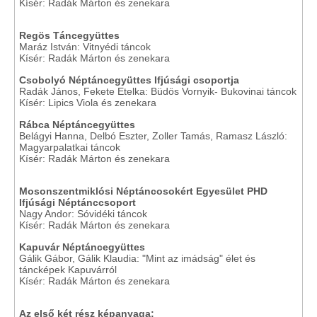
Kísér: Radák Márton és zenekara
Regös Táncegyüttes
Maráz István: Vitnyédi táncok
Kísér: Radák Márton és zenekara
Csobolyó Néptáncegyüttes Ifjúsági csoportja
Radák János, Fekete Etelka: Büdös Vornyik- Bukovinai táncok
Kísér: Lipics Viola és zenekara
Rábca Néptáncegyüttes
Belágyi Hanna, Delbó Eszter, Zoller Tamás, Ramasz László:
Magyarpalatkai táncok
Kísér: Radák Márton és zenekara
Mosonszentmiklósi Néptáncosokért Egyesület PHD
Ifjúsági Néptánccsoport
Nagy Andor: Sóvidéki táncok
Kísér: Radák Márton és zenekara
Kapuvár Néptáncegyüttes
Gálik Gábor, Gálik Klaudia: "Mint az imádság" élet és
táncképek Kapuvárról
Kísér: Radák Márton és zenekara
Az első két rész képanyaga: