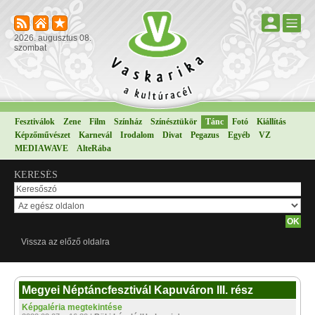
2026. augusztus 08.
szombat
Fesztiválok
Zene
Film
Színház
Színésztükör
Tánc
Fotó
Kiállítás
Képzőművészet
Karnevál
Irodalom
Divat
Pegazus
Egyéb
VZ
MEDIAWAVE
AlteRába
KERESÉS
Vissza az előző oldalra
Megyei Néptáncfesztivál Kapuváron III. rész
Képgaléria megtekintése