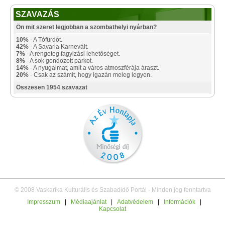
SZAVAZÁS
Ön mit szeret legjobban a szombathelyi nyárban?
10%
- A Tófürdőt.
42%
- A Savaria Karnevált.
7%
- A rengeteg fagyizási lehetőséget.
8%
- A sok gondozott parkot.
14%
- A nyugalmat, amit a város atmoszférája áraszt.
20%
- Csak az számít, hogy igazán meleg legyen.
Összesen 1954 szavazat
© 2008 Vaskarika Kulturális és Szabadidő Portál - Minden jog fenntartva
Impresszum
|
Médiaajánlat
|
Adatvédelem
|
Információk
|
Kapcsolat