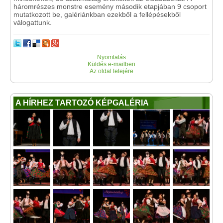
háromrészes monstre esemény második etapjában 9 csoport
mutatkozott be, galériánkban ezekből a fellépésekből
válogattunk.
Nyomtatás
Küldés e-mailben
Az oldal tetejére
A HÍRHEZ TARTOZÓ KÉPGALÉRIA