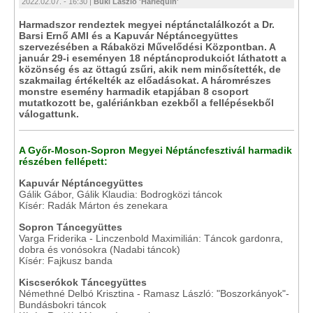
2022.02.07. - 16:30 |
Büki László 'Harlequin'
Harmadszor rendeztek megyei néptánctalálkozót a Dr.
Barsi Ernő AMI és a Kapuvár Néptáncegyüttes
szervezésében a Rábaközi Művelődési Központban. A
január 29-i eseményen 18 néptáncprodukciót láthatott a
közönség és az öttagú zsűri, akik nem minősítették, de
szakmailag értékelték az előadásokat. A háromrészes
monstre esemény harmadik etapjában 8 csoport
mutatkozott be, galériánkban ezekből a fellépésekből
válogattunk.
A Győr-Moson-Sopron Megyei Néptáncfesztivál harmadik
részében fellépett:
Kapuvár Néptáncegyüttes
Gálik Gábor, Gálik Klaudia: Bodrogközi táncok
Kísér: Radák Márton és zenekara
Sopron Táncegyüttes
Varga Friderika - Linczenbold Maximilián: Táncok gardonra,
dobra és vonósokra (Nadabi táncok)
Kísér: Fajkusz banda
Kiscserókok Táncegyüttes
Némethné Delbó Krisztina - Ramasz László: "Boszorkányok"-
Bundásbokri táncok