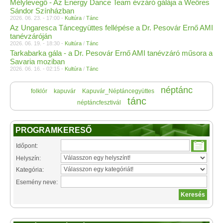
Mélylevegő - Az Energy Dance Team évzáró gálája a Weöres
Sándor Színházban
2026. 06. 23. - 17:00 -
Kultúra
/
Tánc
Az Ungaresca Táncegyüttes fellépése a Dr. Pesovár Ernő AMI
tanévzáróján
2026. 06. 19. - 18:30 -
Kultúra
/
Tánc
Tarkabarka gála - a Dr. Pesovár Ernő AMI tanévzáró műsora a
Savaria moziban
2026. 06. 16. - 02:15 -
Kultúra
/
Tánc
néptánc
folklór
kapuvár
Kapuvár_Néptáncegyüttes
tánc
néptáncfesztivál
PROGRAMKERESŐ
Időpont:
Helyszín:
Kategória:
Esemény neve: