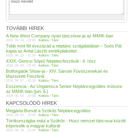
TOVÁBBI HÍREK
A New West Company nyári táncshow-ja az MMIK-ban
2026. 06. 14. - 20:00 -
Kultúra
/
Tánc
Több mint fél évszázad a néptánc szolgálatában – Soós Pál
kapta az Antal László emlékplakettet
2026. 06. 10. - 01:20 -
Kultúra
/
Tánc
XXIX. Gencsi Söprű Néptáncfesztivál - II. rész
2026. 06. 08. - 01:40 -
Kultúra
/
Tánc
Botforgatók Show-ja - XIV. Sárvári Fúvószenekari és
Mazsorett Fesztivál
2026. 06. 07. - 20:20 -
Kultúra
/
Tánc
Esszencia - Az Ungaresca Senior Néptáncegyüttes műsora
az MMIK-ban (jún. 6.)
2026. 06. 06. - 10:00 -
Kultúra
/
Tánc
KAPCSOLÓDÓ HÍREK
Megjárta Bursát a Szökős Néptáncegyüttes
2026. 08. 03. - 15:30 -
Kultúra
/
Tánc
Törökországba indul a Szökős - Húsz nemzet táncosai között
képviselik a magyar kultúrát
2026. 06. 26. - 15:30 -
Kultúra
/
Tánc