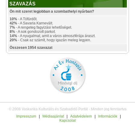
SZAVAZÁS
Ön mit szeret legjobban a szombathelyi nyárban?
10%
- A Tófürdőt.
42%
- A Savaria Karnevált.
7%
- A rengeteg fagyizási lehetőséget.
8%
- A sok gondozott parkot.
14%
- A nyugalmat, amit a város atmoszférája áraszt.
20%
- Csak az számít, hogy igazán meleg legyen.
Összesen 1954 szavazat
© 2008 Vaskarika Kulturális és Szabadidő Portál - Minden jog fenntartva
Impresszum
|
Médiaajánlat
|
Adatvédelem
|
Információk
|
Kapcsolat