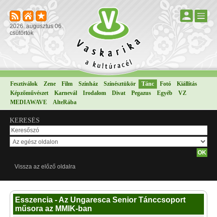
2026. augusztus 06.
csütörtök
Fesztiválok
Zene
Film
Színház
Színésztükör
Tánc
Fotó
Kiállítás
Képzőművészet
Karnevál
Irodalom
Divat
Pegazus
Egyéb
VZ
MEDIAWAVE
AlteRába
KERESÉS
Vissza az előző oldalra
Esszencia - Az Ungaresca Senior Tánccsoport
műsora az MMIK-ban