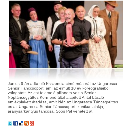
Június 6-án adta elő Esszencia című műsorát az Ungaresca
Senior Tánccsoport, ami az elmúlt 10 év koreográfiáiból
válogatott. Az est felemelő pillanata volt a Senior
Néptáncegyüttes Körmend által alapított Antal László
emlékplakett átadása, amit idén az Ungaresca Táncegyüttes
és az Ungaresca Senior Tánccsoport ikonikus alakja,
aranysarkantyús táncosa, Soós Pál vehetett át!