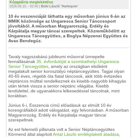
Képgaléria megtekintése
2026.06.10. - 02:50 |
Büki László 'Harlequin'
10 év esszenciáját láthatta egy műsorban június 6-án az
MMIK közönsége az Ungaresca Senior Tánccsoport
jóvoltából. A műsorban Magyarország, Erdély és
Kárpátalja magyar táncai szerepeltek. Közreműködött az
Ungaresca Táncegyüttes, a Boglya Népzenei Együttes és
Avas Bendegúz.
Tavaly nagyszabású jubileumi műsorral ünnepelte
fennállásának
35. évfordulóját a szombathelyi Ungaresca
Senior Táncegyüttes
, amely az országban elsőként
megalakult senior korosztályú néptáncegyüttes. Tagjai olyan
40-65 éves, régebb óta fiatal táncosok, akik több évtizedes
néptáncos múlttal rendelkeznek és kisebb-nagyobb kihagyás
után tértek vissza a senior néptánc világába. Kisebb
lendülettel, de ugyanakkora lelkesedéssel táncolnak, mint
korábban.
Június 6-i, Esszencia című előadásuk az elmúlt 10 év
koreográfiáiból adott válogatást, egy felvonásban. A műsorban
Magyarország, Erdély és Kárpátalja magyar táncai
szerepeltnek.
Az est felemelő pillanata volt a Senior Néptáncegyüttes
Körmend által alapított
Antal László emlékplakett átadása
,