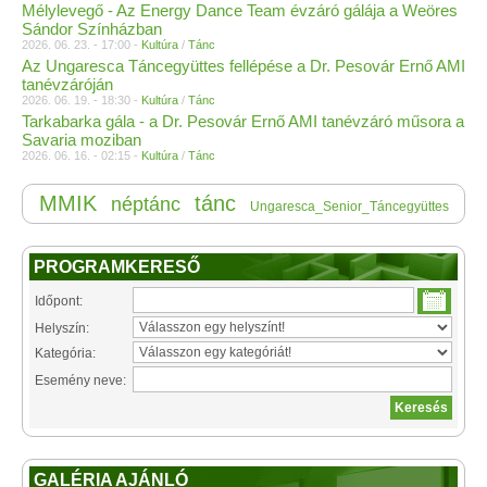
Mélylevegő - Az Energy Dance Team évzáró gálája a Weöres
Sándor Színházban
2026. 06. 23. - 17:00 -
Kultúra
/
Tánc
Az Ungaresca Táncegyüttes fellépése a Dr. Pesovár Ernő AMI
tanévzáróján
2026. 06. 19. - 18:30 -
Kultúra
/
Tánc
Tarkabarka gála - a Dr. Pesovár Ernő AMI tanévzáró műsora a
Savaria moziban
2026. 06. 16. - 02:15 -
Kultúra
/
Tánc
MMIK
tánc
néptánc
Ungaresca_Senior_Táncegyüttes
PROGRAMKERESŐ
Időpont:
Helyszín:
Kategória:
Esemény neve:
GALÉRIA AJÁNLÓ