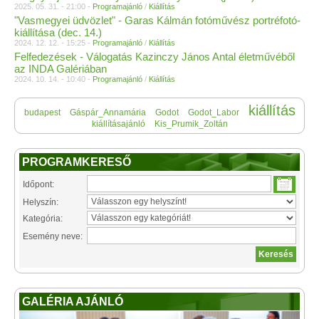
2025. 05. 31. - 21:00 -
Programajánló
/
Kiállítás
"Vasmegyei üdvözlet" - Garas Kálmán fotóművész portréfotó-
kiállítása (dec. 14.)
2024. 12. 12. - 15:25 -
Programajánló
/
Kiállítás
Felfedezések - Válogatás Kazinczy János Antal életművéből
az INDA Galériában
2024. 10. 14. - 10:40 -
Programajánló
/
Kiállítás
kiállítás
budapest
Gáspár_Annamária
Godot
Godot_Labor
kiállításajánló
Kis_Prumik_Zoltán
PROGRAMKERESŐ
Időpont:
Helyszín:
Kategória:
Esemény neve:
GALÉRIA AJÁNLÓ