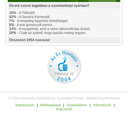
Ön mit szeret legjobban a szombathelyi nyárban?
10%
- A Tófürdőt.
42%
- A Savaria Karnevált.
7%
- A rengeteg fagyizási lehetőséget.
8%
- A sok gondozott parkot.
14%
- A nyugalmat, amit a város atmoszférája áraszt.
20%
- Csak az számít, hogy igazán meleg legyen.
Összesen 1954 szavazat
© 2008 Vaskarika Kulturális és Szabadidő Portál - Minden jog fenntartva
Impresszum
|
Médiaajánlat
|
Adatvédelem
|
Információk
|
Kapcsolat