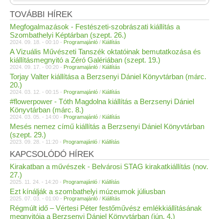
TOVÁBBI HÍREK
Megfogalmazások - Festészeti-szobrászati kiállítás a
Szombathelyi Képtárban (szept. 26.)
2024. 09. 18. - 00:10 -
Programajánló
/
Kiállítás
A Vizuális Művészeti Tanszék oktatóinak bemutatkozása és
kiállításmegnyitó a Zéró Galériában (szept. 19.)
2024. 09. 17. - 00:20 -
Programajánló
/
Kiállítás
Torjay Valter kiállítása a Berzsenyi Dániel Könyvtárban (márc.
20.)
2024. 03. 12. - 00:15 -
Programajánló
/
Kiállítás
#flowerpower - Tóth Magdolna kiállítás a Berzsenyi Dániel
Könyvtárban (márc. 8.)
2024. 03. 05. - 14:00 -
Programajánló
/
Kiállítás
Mesés nemez című kiállítás a Berzsenyi Dániel Könyvtárban
(szept. 29.)
2023. 09. 28. - 11:20 -
Programajánló
/
Kiállítás
KAPCSOLÓDÓ HÍREK
Kirakatban a művészek - Belvárosi STAG kirakatkiállítás (nov.
27.)
2025. 11. 24. - 14:20 -
Programajánló
/
Kiállítás
Ezt kínálják a szombathelyi múzeumok júliusban
2025. 07. 03. - 01:00 -
Programajánló
/
Kiállítás
Régmúlt idő – Vértesi Péter festőművész emlékkiállításának
megnyitója a Berzsenyi Dániel Könyvtárban (jún. 4.)