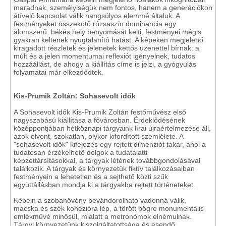
maradnak, személyiségük nem fontos, hanem a generációkon
átívelő kapcsolat válik hangsúlyos elemmé általuk. A
festményeket összekötő rózsaszín dominancia egy
álomszerű, békés hely benyomását kelti, festményei mégis
gyakran keltenek nyugtalanító hatást. A képeken megjelenő
kiragadott részletek és jelenetek kettős üzenettel bírnak: a
múlt és a jelen momentumai reflexiót igényelnek, tudatos
hozzáállást, de ahogy a kiállítás címe is jelzi, a gyógyulás
folyamatai már elkezdődtek.
Kis-Prumik Zoltán: Sohasevolt idők
A Sohasevolt idők Kis-Prumik Zoltán festőművész első
nagyszabású kiállítása a fővárosban. Érdeklődésének
középpontjában hétköznapi tárgyaink lírai újraértelmezése áll,
azok elvont, szokatlan, olykor kifordított szemlélete. A
"sohasevolt idők" kifejezés egy rejtett dimenziót takar, ahol a
tudatosan érzékelhető dolgok a tudatalatti
képzettársításokkal, a tárgyak létének továbbgondolásával
találkozik. A tárgyak és környezetük fiktív találkozásaiban
festményein a lehetetlen és a sejthető közti szűk
együttállásban mondja ki a tárgyakba rejtett történeteket.
Képein a szobanövény bevándorolható vadonná válik,
macska és szék kohézióra lép, a törött bögre monumentális
emlékművé minősül, mialatt a metronómok elnémulnak.
Tárgyi környezetünk kiszolgáltatottsága és esendő