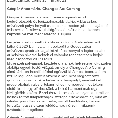
Látogatható:
április 26. - május 22.
Gáspár Annamária: Changes Are Coming
Gáspár Annamária a jelen generációjának egyik
legígéretesebb és legizgalmasabb alakja. A klasszikus
művészeti pálya helyett autodidakta módon jutott el sajátos és
felismerhető művészeti világához és vált a hazai kortárs
képzőművészet meghatározó alakjává.
Legjelentősebb önálló kiállítása a Godot Galériában volt
látható 2020-ban, valamint bekerült a Godot Labor
művészcsapatának tagjai közé. Festményei a legfontosabb
aukciókon sikerrel kelnek el valamint rendszeresen hívják
meg csoportos kiállításokra.
Művészeti pályájának kezdete óta a nők helyzetére fókuszálva
alakítja egyedi festői világát, amely a Changes Are Coming
című tárlaton installációkkal egészül ki. A most bemutatásra
kerülő legújabb művek azokra a korunkat meghatározó
gondolati folyamatokra helyezik a hangsúlyt, amelyekkel
megpróbáljuk valós értelemmel és mélységgel megtölteni
életünket, hogy elérhessünk a belső harmóniának egy
kielégítőbb fokára. Ezzel összekapcsolódva olyan kulturálisan
nőinek tartott tulajdonságok szerepe értékelődött át, mint az
intuitív gondolkodás, empátia, nyitott beállítódás, befelé
fordulás, passzív szemlélődés, vagy érzelmi világunk
szabadabb megélése.
Gáspár Annamária képein megjelenő nőalakok inkognitóban