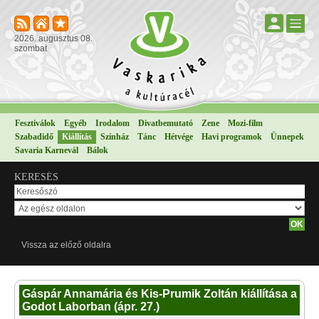
2026. augusztus 08.
szombat
Fesztiválok
Egyéb
Irodalom
Divatbemutató
Zene
Mozi-film
Szabadidő
Kiállítás
Színház
Tánc
Hétvége
Havi programok
Ünnepek
Savaria Karnevál
Bálok
KERESÉS
Vissza az előző oldalra
Gáspár Annamária és Kis-Prumik Zoltán kiállítása a
Godot Laborban (ápr. 27.)