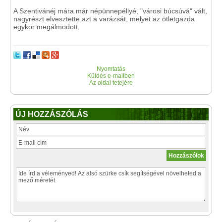
A Szentivánéj mára már népünnepéllyé, "városi búcsúvá" vált,
nagyrészt elvesztette azt a varázsát, melyet az ötletgazda
egykor megálmodott.
Nyomtatás
Küldés e-mailben
Az oldal tetejére
ÚJ HOZZÁSZÓLÁS