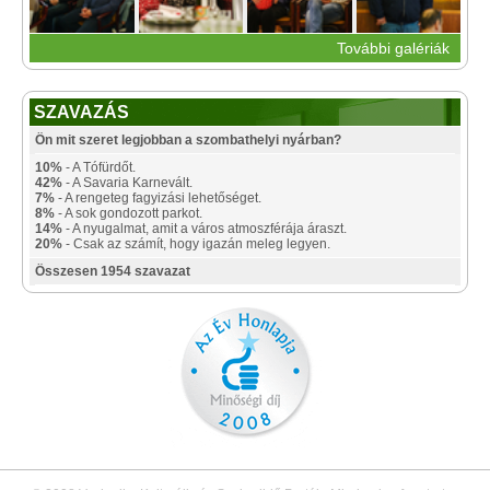
További galériák
SZAVAZÁS
Ön mit szeret legjobban a szombathelyi nyárban?
10%
- A Tófürdőt.
42%
- A Savaria Karnevált.
7%
- A rengeteg fagyizási lehetőséget.
8%
- A sok gondozott parkot.
14%
- A nyugalmat, amit a város atmoszférája áraszt.
20%
- Csak az számít, hogy igazán meleg legyen.
Összesen 1954 szavazat