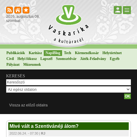
2026. augusztus 08.
szombat
Publikációk
Karitász
NapiBlog
Tech
Körmendkosár
Helytörténet
Civil
Helyi fókusz
Lapszél
Szomszédvár
Játék-Feladvány
Egyéb
Pályázat
Múzeumok
KERESÉS
Vissza az előző oldalra
Mivé vált a Szentivánéji álom?
2022.06.24. - 07:30 |
RJ