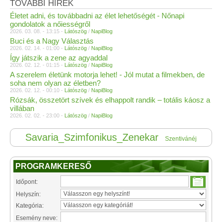
TOVÁBBI HÍREK
Életet adni, és továbbadni az élet lehetőségét - Nőnapi
gondolatok a nőiességről
2026. 03. 08. - 13:15 -
Látószög
/
NapiBlog
Buci és a Nagy Választás
2026. 02. 14. - 01:00 -
Látószög
/
NapiBlog
Így játszik a zene az agyaddal
2026. 02. 12. - 01:15 -
Látószög
/
NapiBlog
A szerelem életünk motorja lehet! - Jól mutat a filmekben, de
soha nem olyan az életben?
2026. 02. 12. - 00:10 -
Látószög
/
NapiBlog
Rózsák, összetört szívek és elhappolt randik – totális káosz a
villában
2026. 02. 02. - 23:00 -
Látószög
/
NapiBlog
Savaria_Szimfonikus_Zenekar
Szentivánéj
PROGRAMKERESŐ
Időpont:
Helyszín:
Kategória:
Esemény neve: