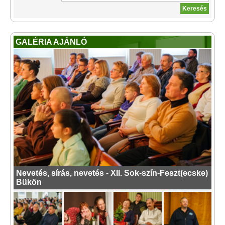
GALÉRIA AJÁNLÓ
Nevetés, sírás, nevetés - XII. Sok-szín-Feszt(ecske)
Bükön