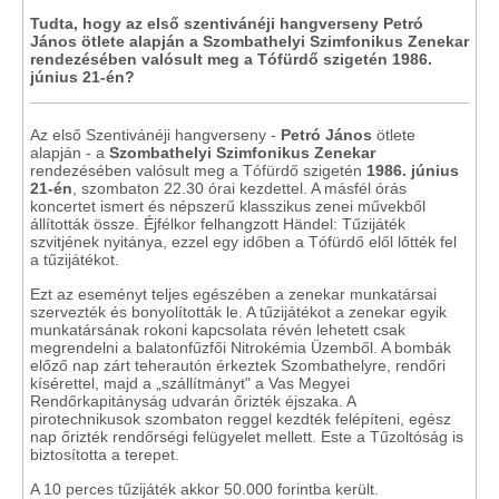
Tudta, hogy az első szentivánéji hangverseny Petró
János ötlete alapján a Szombathelyi Szimfonikus Zenekar
rendezésében valósult meg a Tófürdő szigetén 1986.
június 21-én?
Az első Szentivánéji hangverseny -
Petró János
ötlete
alapján - a
Szombathelyi Szimfonikus Zenekar
rendezésében valósult meg a Tófürdő szigetén
1986. június
21-én
, szombaton 22.30 órai kezdettel. A másfél órás
koncertet ismert és népszerű klasszikus zenei művekből
állították össze. Éjfélkor felhangzott Händel: Tűzijáték
szvitjének nyitánya, ezzel egy időben a Tófürdő elől lőtték fel
a tűzijátékot.
Ezt az eseményt teljes egészében a zenekar munkatársai
szervezték és bonyolították le. A tűzijátékot a zenekar egyik
munkatársának rokoni kapcsolata révén lehetett csak
megrendelni a balatonfűzfői Nitrokémia Üzemből. A bombák
előző nap zárt teherautón érkeztek Szombathelyre, rendőri
kísérettel, majd a „szállítmányt" a Vas Megyei
Rendőrkapitányság udvarán őrizték éjszaka. A
pirotechnikusok szombaton reggel kezdték felépíteni, egész
nap őrizték rendőrségi felügyelet mellett. Este a Tűzoltóság is
biztosította a terepet.
A 10 perces tűzijáték akkor 50.000 forintba került.