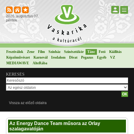
2026. augusztus 07.
péntek
Fesztiválok
Zene
Film
Színház
Színésztükör
Tánc
Fotó
Kiállítás
Képzőművészet
Karnevál
Irodalom
Divat
Pegazus
Egyéb
VZ
MEDIAWAVE
AlteRába
KERESÉS
Vissza az előző oldalra
Az Energy Dance Team műsora az Orlay
szalagavatóján