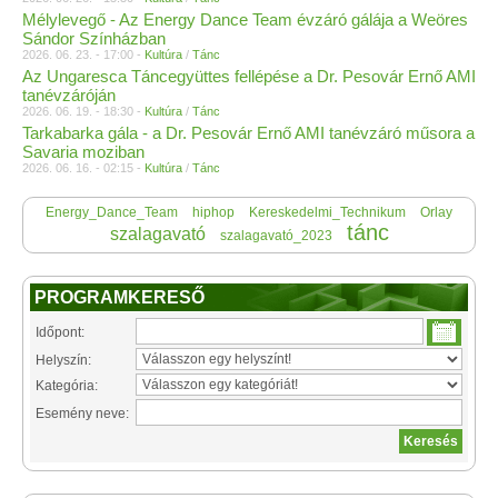
Mélylevegő - Az Energy Dance Team évzáró gálája a Weöres
Sándor Színházban
2026. 06. 23. - 17:00 -
Kultúra
/
Tánc
Az Ungaresca Táncegyüttes fellépése a Dr. Pesovár Ernő AMI
tanévzáróján
2026. 06. 19. - 18:30 -
Kultúra
/
Tánc
Tarkabarka gála - a Dr. Pesovár Ernő AMI tanévzáró műsora a
Savaria moziban
2026. 06. 16. - 02:15 -
Kultúra
/
Tánc
Energy_Dance_Team
hiphop
Kereskedelmi_Technikum
Orlay
tánc
szalagavató
szalagavató_2023
PROGRAMKERESŐ
Időpont:
Helyszín:
Kategória:
Esemény neve: