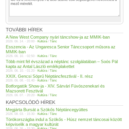
TOVÁBBI HÍREK
A New West Company nyári táncshow-ja az MMIK-ban
2026. 06. 14. - 20:00 -
Kultúra
/
Tánc
Esszencia - Az Ungaresca Senior Tánccsoport műsora az
MMIK-ban
2026. 06. 10. - 02:50 -
Kultúra
/
Tánc
Több mint fél évszázad a néptánc szolgálatában – Soós Pál
kapta az Antal László emlékplakettet
2026. 06. 10. - 01:20 -
Kultúra
/
Tánc
XXIX. Gencsi Söprű Néptáncfesztivál - II. rész
2026. 06. 08. - 01:40 -
Kultúra
/
Tánc
Botforgatók Show-ja - XIV. Sárvári Fúvószenekari és
Mazsorett Fesztivál
2026. 06. 07. - 20:20 -
Kultúra
/
Tánc
KAPCSOLÓDÓ HÍREK
Megjárta Bursát a Szökős Néptáncegyüttes
2026. 08. 03. - 15:30 -
Kultúra
/
Tánc
Törökországba indul a Szökős - Húsz nemzet táncosai között
képviselik a magyar kultúrát
2026. 06. 26. - 15:30 -
Kultúra
/
Tánc