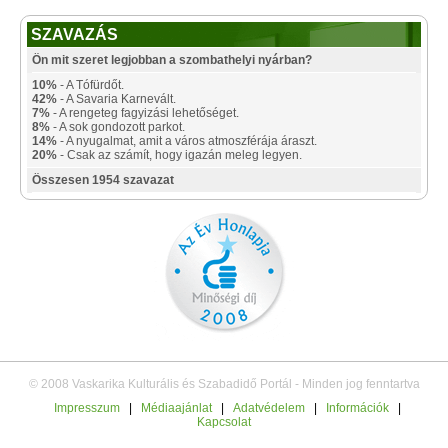
SZAVAZÁS
Ön mit szeret legjobban a szombathelyi nyárban?
10%
- A Tófürdőt.
42%
- A Savaria Karnevált.
7%
- A rengeteg fagyizási lehetőséget.
8%
- A sok gondozott parkot.
14%
- A nyugalmat, amit a város atmoszférája áraszt.
20%
- Csak az számít, hogy igazán meleg legyen.
Összesen 1954 szavazat
© 2008 Vaskarika Kulturális és Szabadidő Portál - Minden jog fenntartva
Impresszum
|
Médiaajánlat
|
Adatvédelem
|
Információk
|
Kapcsolat