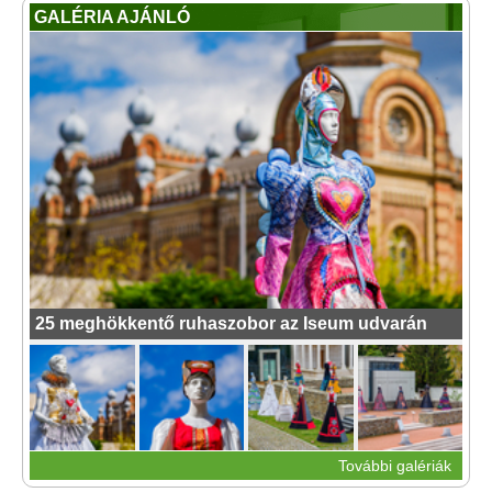
GALÉRIA AJÁNLÓ
25 meghökkentő ruhaszobor az Iseum udvarán
További galériák