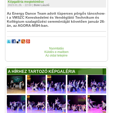
Képgaléria megtekintése
2023.01.26. - 22:00 |
Büki László
Az Energy Dance Team adott tízperces pörgős táncshow-
t a VMSZC Kereskedelmi és Vendéglátó Technikum és
Kollégium szalagtűzési ceremóniáját követően január 26-
án, az AGORA-MSH-ban.
Nyomtatás
Küldés e-mailben
Az oldal tetejére
A HÍRHEZ TARTOZÓ KÉPGALÉRIA