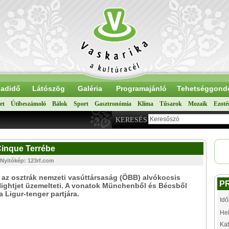
adidő
Látószög
Galéria
Programajánló
Tehetséggond
et
Útibeszámoló
Bálok
Sport
Gasztronómia
Klíma
Tűsarok
Mozaik
Ezoté
KERESÉS
 Cinque Terrébe
 Nyitókép: 123rf.com
t az osztrák nemzeti vasúttársaság (ÖBB) alvókocsis
P
 Nightjet üzemelteti. A vonatok Münchenből és Bécsből
a Ligur-tenger partjára.
Idő
Hel
Kat