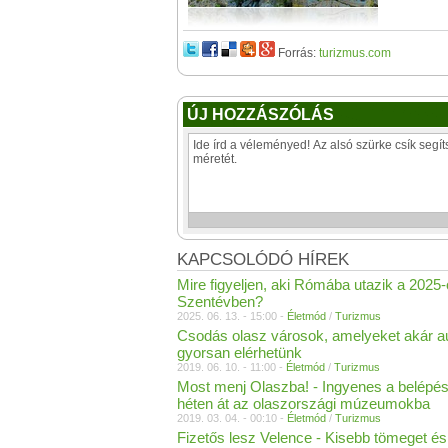
Forrás:
turizmus.com
ÚJ HOZZÁSZÓLÁS
KAPCSOLÓDÓ HÍREK
Mire figyeljen, aki Rómába utazik a 2025
Szentévben?
2025. 06. 13. - 15:00 -
Életmód
/
Turizmus
Csodás olasz városok, amelyeket akár au
gyorsan elérhetünk
2019. 06. 10. - 11:00 -
Életmód
/
Turizmus
Most menj Olaszba! - Ingyenes a belépé
héten át az olaszországi múzeumokba
2019. 03. 04. - 00:10 -
Életmód
/
Turizmus
Fizetős lesz Velence - Kisebb tömeget é