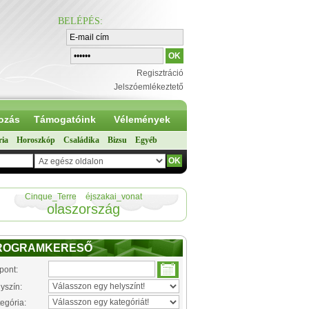
BELÉPÉS
:
Regisztráció
Jelszóemlékeztető
ozás
Támogatóink
Vélemények
ria
Horoszkóp
Családika
Bizsu
Egyéb
Cinque_Terre
éjszakai_vonat
olaszország
ROGRAMKERESŐ
pont:
yszín:
egória: