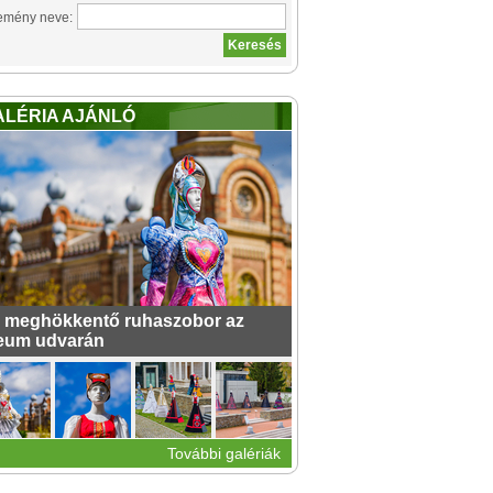
emény neve:
ALÉRIA AJÁNLÓ
 meghökkentő ruhaszobor az
eum udvarán
További galériák