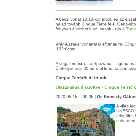
A bécsi vonat 19.18-kor indul, és az éjsz
halad tovább Cinque Terre felé. Genovától
fényben élvezhetik az utasok - írja a
Trav
Már éjszakai vonattal is eljuthatunk Cin
123rf.com
A végállomásra, La Speziába - Liguria má
Ülőhelyet már 30 eurótól lehet találni, a
Cinque Terréről itt írtunk:
Olaszmánia újratöltve - Cinque Terre:
2020.05.15. - 00:35 |
Dr. Kereszty Gábor
A világ le
UNESCO vil
település 
soha nem 