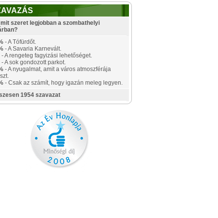
ZAVAZÁS
mit szeret legjobban a szombathelyi
árban?
%
- A Tófürdőt.
%
- A Savaria Karnevált.
- A rengeteg fagyizási lehetőséget.
- A sok gondozott parkot.
%
- A nyugalmat, amit a város atmoszférája
szt.
%
- Csak az számít, hogy igazán meleg legyen.
szesen 1954 szavazat