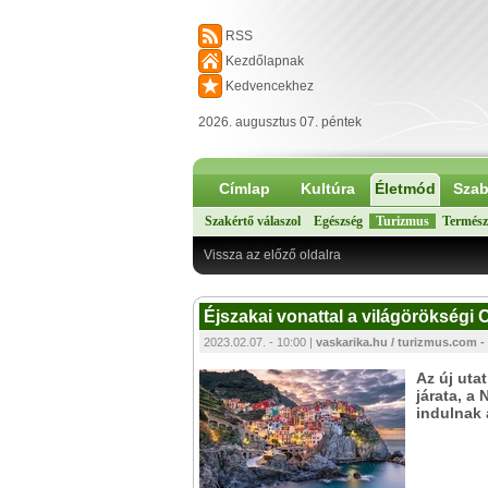
RSS
Kezdőlapnak
Kedvencekhez
2026. augusztus 07. péntek
Címlap
Kultúra
Életmód
Szab
Szakértő válaszol
Egészség
Turizmus
Termész
Vissza az előző oldalra
Éjszakai vonattal a világörökségi
2023.02.07. - 10:00 |
vaskarika.hu / turizmus.com -
Az új uta
járata, a
indulnak 