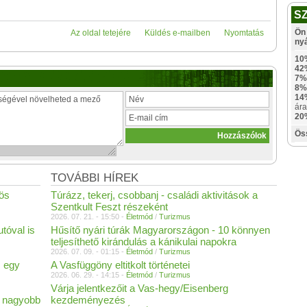
S
Ön 
Az oldal tetejére
Küldés e-mailben
Nyomtatás
ny
10
42
7%
8%
14
ára
20
Ös
TOVÁBBI HÍREK
-ös
Túrázz, tekerj, csobbanj - családi aktivitások a
Szentkult Feszt részeként
2026. 07. 21. - 15:50 -
Életmód
/
Turizmus
tóval is
Hűsítő nyári túrák Magyarországon - 10 könnyen
teljesíthető kirándulás a kánikulai napokra
2026. 07. 09. - 01:15 -
Életmód
/
Turizmus
s egy
A Vasfüggöny eltitkolt történetei
2026. 06. 29. - 14:15 -
Életmód
/
Turizmus
Várja jelentkezőit a Vas-hegy/Eisenberg
s nagyobb
kezdeményezés