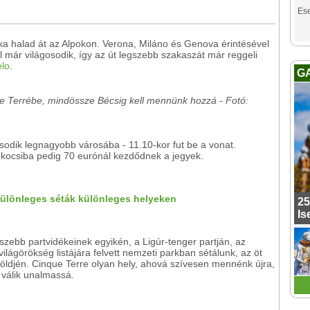
Es
aka halad át az Alpokon. Verona, Miláno és Genova érintésével
 már világosodik, így az út legszebb szakaszát már reggeli
elo
.
G
que Terrébe, mindössze Bécsig kell mennünk hozzá - Fotó:
sodik legnagyobb városába - 11.10-kor fut be a vonat.
lvókocsiba pedig 70 eurónál kezdődnek a jegyek.
 különleges séták különleges helyeken
25
Is
gszebb partvidékeinek egyikén, a Ligúr-tenger partján, az
ágörökség listájára felvett nemzeti parkban sétálunk, az öt
földjén. Cinque Terre olyan hely, ahová szívesen mennénk újra,
válik unalmassá.