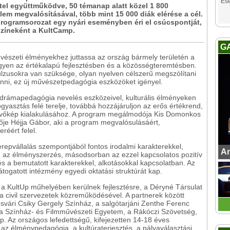
Es
tel együttműködve, 50 témanap alatt közel 1 800
em megvalósításával, több mint 15 000 diák elérése a cél.
programsorozat egy nyári eseményben éri el csúcspontját,
színeként a KultCamp.
G
vészeti élményekhez juttassa az ország bármely területén a
vegyen az értékalapú fejlesztésben és a közösségteremtésben.
lzusokra van szüksége, olyan nyelven célszerű megszólítani
nni, ez új művészetpedagógia eszközöket igényel.
 drámapedagógia nevelés eszközeivel, kulturális élményeken
gyasztás felé terelje, továbbá hozzájáruljon az erős értékrend,
t jövőkép kialakulásához. A program megálmodója Kis Domonkos
ője Héjja Gábor, aki a program megvalósulásáért,
éért felel.
epvállalás szempontjából fontos irodalmi karakterekkel,
An
an az élményszerzés, másodsorban az ezzel kapcsolatos pozitív
és a bemutatott karakterekkel, alkotásokkal kapcsolatban. Az
togatott intézmény egyedi oktatási struktúrát kap.
 a KultUp műhelyében kerülnek fejlesztésre, a Déryné Társulat
 a civil szervezetek közreműködésével. A partnerek között
svári Csiky Gergely Színház, a salgótarjáni Zenthe Ferenc
 a Színház- és Filmművészeti Egyetem, a Rákóczi Szövetség,
p. Az országos lefedettségű, kifejezetten 14-18 éves
az élménypedagógia, a kultúraterjesztés, a pályaválasztási