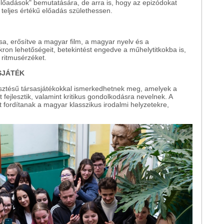
előadások" bemutatására, de arra is, hogy az epizódokat
teljes értékű előadás születhessen.
́sa, erősítve a magyar film, a magyar nyelv és a
ron lehetőségeit, betekintést engedve a műhelytitkokba is,
 ritmusérzéket.
SJÁTÉK
esztésű társasjátékokkal ismerkedhetnek meg, amelyek a
ejlesztik, valamint kritikus gondolkodásra nevelnek. A
 fordítanak a magyar klasszikus irodalmi helyzetekre,