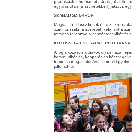
produkciók lehetőséget adnak „rövidített 
egymás után (a szünetekben) játszva egy 
SZABAD SZINKRON
Magyar filmklasszikusok újraszinkronizála
szinkronszakma szerepét, valamint a szink
továbbá fejlesztve a beszédtechnikát és a
KÖZÖSSÉG- ÉS CSAPATÉPÍTŐ TÁRSA
A foglalkozáson a diákok olyan hazai fejl
kommunikációs, kooperációs készségeiket f
tematika megalkotásánál kiemelt figyelmet
jellemekre.