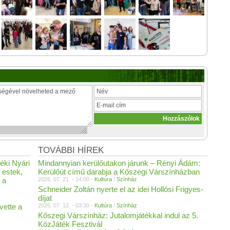
TOVÁBBI HÍREK
éki Nyári
Mindannyian kerülőutakon járunk – Rényi Ádám:
 estek,
Kerülőút című darabja a Kőszegi Várszínházban
 a
2026. 07. 21. - 14:00 -
Kultúra
/
Színház
Schneider Zoltán nyerte el az idei Hollósi Frigyes-
díjat
vette a
2026. 07. 12. - 03:30 -
Kultúra
/
Színház
Kőszegi Várszínház: Jutalomjátékkal indul az 5.
KözJáték Fesztivál