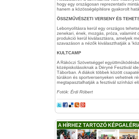
hogy egy országosan reprezentatív mintá
hanem a közösségépítésre gyakorolt hatás
ÖSSZMŰVÉSZETI VERSENY ÉS TEHE
Lebonyolításra kerül egy országos tehets
zenekari, ének, mozgás, próza, valamint d
produkció kerül kiválasztásra, amelyek m
szavazáson a nézők kiválaszthatják a 'kö
KULTCAMP
A Rákóczi Szövetséggel együttműködésben
középiskolásoknak a Déryné Fesztivál ideje
Táborban. A diákok többek között csapatép
túrákon és sportversenyeken vehetnek részt
megtapasztalhatják a fesztivál színházi el
Fotók: Érdi Róbert
A HÍRHEZ TARTOZÓ KÉPGALÉRI