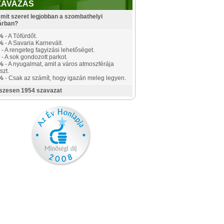
ZAVAZÁS
mit szeret legjobban a szombathelyi
árban?
%
- A Tófürdőt.
%
- A Savaria Karnevált.
- A rengeteg fagyizási lehetőséget.
- A sok gondozott parkot.
%
- A nyugalmat, amit a város atmoszférája
szt.
%
- Csak az számít, hogy igazán meleg legyen.
szesen 1954 szavazat