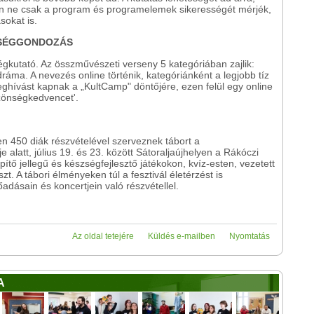
n ne csak a program és programelemek sikerességét mérjék,
okat is.
TSÉGGONDOZÁS
égkutató. Az összművészeti verseny 5 kategóriában zajlik:
ráma. A nevezés online történik, kategóriánként a legjobb tíz
eghívást kapnak a „KultCamp" döntőjére, ezen felül egy online
zönségkedvencet'.
 450 diák részvételével szerveznek tábort a
 alatt, július 19. és 23. között Sátoraljaújhelyen a Rákóczi
ítő jellegű és készségfejlesztő játékokon, kvíz-esten, vezetett
. A tábori élményeken túl a fesztivál életérzést is
őadásain és koncertjein való részvétellel.
Az oldal tetejére
Küldés e-mailben
Nyomtatás
A