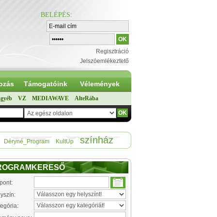
BELÉPÉS
:
Regisztráció
Jelszóemlékeztető
ozás
Támogatóink
Vélemények
gyéb
VZ
MEDIAWAVE
AlteRába
színház
Déryné_Program
KultUp
ROGRAMKERESŐ
pont:
yszín:
egória: