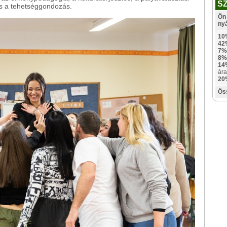
S
s a tehetséggondozás.
Ön 
ny
10
42
7%
8%
14
ára
20
Ös