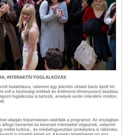
A, INTERAKTÍV FOGLALKOZÁS
lt kialakításra, valamint egy jelentős oktatói bázis épült fel.
nt volt a közösségi értékek és értékrend élményszerű átadása.
gozó foglalkozás is tartozik, amelyek során interaktív módon,
it.
ései alapján folyamatosan alakítják a programot. Az országban
n átfogó bemeneti és kimeneti méréseket végeznek, valamint
g mellet kultúra-, és médiafogyasztási szokásokra is rákérdez.
sukról is bővebb képet ad. A kutatás lehetőséget ad arra,