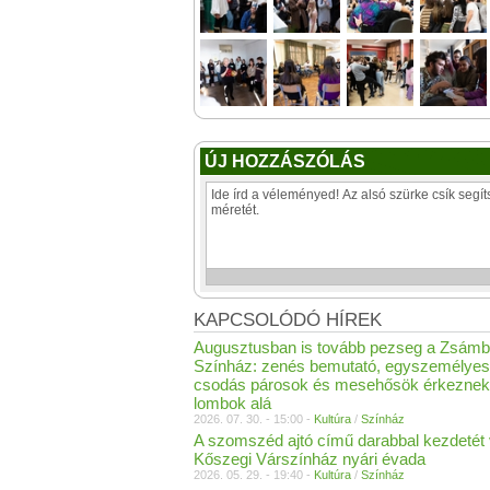
ÚJ HOZZÁSZÓLÁS
KAPCSOLÓDÓ HÍREK
Augusztusban is tovább pezseg a Zsámb
Színház: zenés bemutató, egyszemélyes
csodás párosok és mesehősök érkeznek
lombok alá
2026. 07. 30. - 15:00 -
Kultúra
/
Színház
A szomszéd ajtó című darabbal kezdetét 
Kőszegi Várszínház nyári évada
2026. 05. 29. - 19:40 -
Kultúra
/
Színház