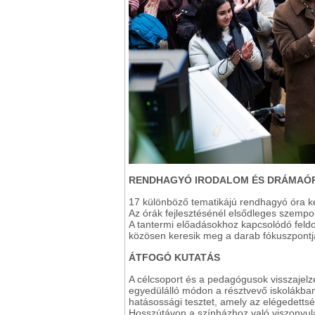
RENDHAGYÓ IRODALOM ÉS DRÁMAÓR
17 különböző tematikájú rendhagyó óra kerü
Az órák fejlesztésénél elsődleges szempo
A tantermi előadásokhoz kapcsolódó feldol
közösen keresik meg a darab fókuszpontja
ÁTFOGÓ KUTATÁS
A célcsoport és a pedagógusok visszajelz
egyedülálló módon a résztvevő iskolákba
hatásossági tesztet, amely az elégedettsé
Hosszútávon a színházhoz való viszonyulá