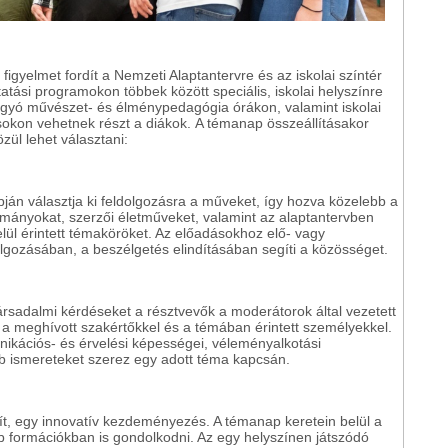
igyelmet fordít a Nemzeti Alaptantervre és az iskolai színtér
atási programokon többek között speciális, iskolai helyszínre
agyó művészet- és élménypedagógia órákon, valamint iskolai
ásokon vehetnek részt a diákok. A témanap összeállításakor
ül lehet választani:
pján választja ki feldolgozásra a műveket, így hozva közelebb a
vasmányokat, szerzői életműveket, valamint az alaptantervben
elül érintett témaköröket. Az előadásokhoz elő- vagy
dolgozásában, a beszélgetés elindításában segíti a közösséget.
s társadalmi kérdéseket a résztvevők a moderátorok által vezetett
 a meghívott szakértőkkel és a témában érintett személyekkel.
nikációs- és érvelési képességei, véleményalkotási
 ismereteket szerez egy adott téma kapcsán.
, egy innovatív kezdeményezés. A témanap keretein belül a
 formációkban is gondolkodni. Az egy helyszínen játszódó