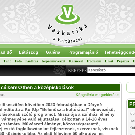
adidő
Látószög
Galéria
Programajánló
Tehetséggond
Tánc
Fotó
Kiállítás
Képzőművészet
Karnevál
Irodalom
Divat
Pegazus
E
KERESÉS
– célkeresztben a középiskolások
ert
Képgaléria megtekintése
P
lőkészítést követően 2023 februárjában a Déryné
lindította a KultUp "Belenősz a kultúrába!" elnevezésű,
Idő
lásoknak szóló programot. Missziója a színházi élmény
 vármegyébe való eljuttatása, célzottan a 14-18 éves
Hel
y számára. Művészeti élményt, közösségteremtő,
Kat
jlesztő foglalkozásokat fejlesztenek, szerveznek, visznek
50 középiskolába. Az első félévben 50 alkotóval és