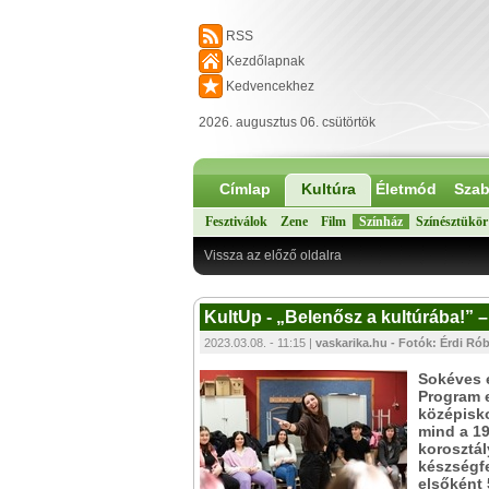
RSS
Kezdőlapnak
Kedvencekhez
2026. augusztus 06. csütörtök
Címlap
Kultúra
Életmód
Szab
Fesztiválok
Zene
Film
Színház
Színésztükör
Vissza az előző oldalra
KultUp - „Belenősz a kultúrába!” 
2023.03.08. - 11:15 |
vaskarika.hu - Fotók: Érdi Rób
Sokéves e
Program e
középisko
mind a 19
korosztál
készségfe
elsőként 