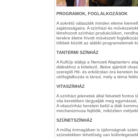
PROGRAMOK, FOGLALKOZÁSOK
A sokrétű választék minden eleme kiemelt f
sajátosságaira. A színházi és művészetokt
létrehozott színházi produkciókon, rendh
terekre életre hívott művészeti foglalkoz
többek között az alábbi programelemek köz
TANTERMI SZÍNHÁZ
A KultUp stábja a Nemzeti Alaptanterv ala
diákokhoz a kötelező, illetve ajánlott ol
szereplő Hit- és erkölcstan óra keretein b
utófoglalkozás is társul, mely a téma fel
VITASZÍNHÁZ
A színházi jelenetek által felvetett fonto
vita keretében tárgyalják meg egymással,
A vitaszínház keretein belül a diák kommu
mechanizmusa fejlődik, miközben mélyebb
SZÜNETSZÍNHÁZ
A műfaj önmagában is újdonságnak számít
szünetekben lehetőség van különlegesebb