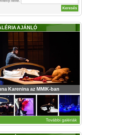
emény neve:
ALÉRIA AJÁNLÓ
na Karenina az MMIK-ban
További galériák