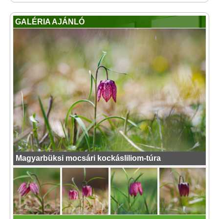
GALÉRIA AJÁNLÓ
Magyarbüksi mocsári kockásliliom-túra