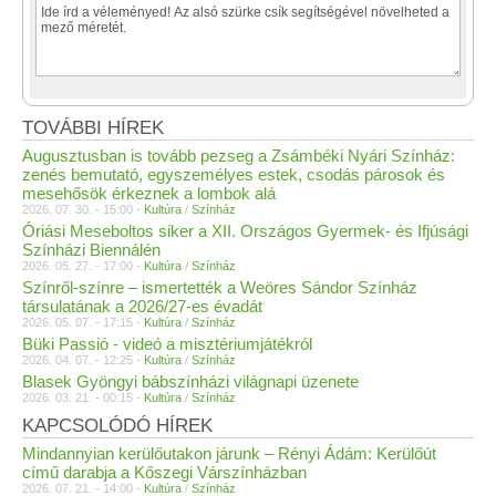
TOVÁBBI HÍREK
Augusztusban is tovább pezseg a Zsámbéki Nyári Színház:
zenés bemutató, egyszemélyes estek, csodás párosok és
mesehősök érkeznek a lombok alá
2026. 07. 30. - 15:00 -
Kultúra
/
Színház
Óriási Meseboltos siker a XII. Országos Gyermek- és Ifjúsági
Színházi Biennálén
2026. 05. 27. - 17:00 -
Kultúra
/
Színház
Színről-színre – ismertették a Weöres Sándor Színház
társulatának a 2026/27-es évadát
2026. 05. 07. - 17:15 -
Kultúra
/
Színház
Büki Passió - videó a misztériumjátékról
2026. 04. 07. - 12:25 -
Kultúra
/
Színház
Blasek Gyöngyi bábszínházi világnapi üzenete
2026. 03. 21. - 00:15 -
Kultúra
/
Színház
KAPCSOLÓDÓ HÍREK
Mindannyian kerülőutakon járunk – Rényi Ádám: Kerülőút
című darabja a Kőszegi Várszínházban
2026. 07. 21. - 14:00 -
Kultúra
/
Színház