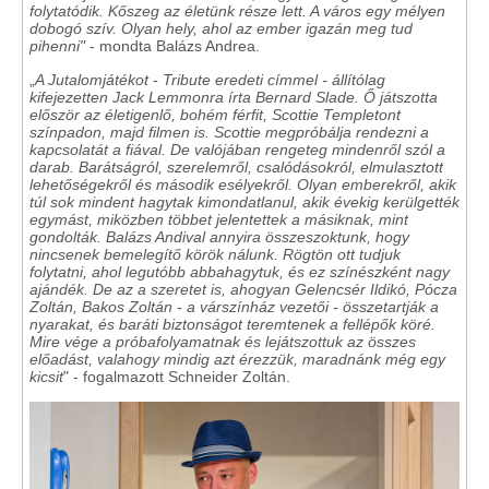
folytatódik. Kőszeg az életünk része lett. A város egy mélyen
dobogó szív. Olyan hely, ahol az ember igazán meg tud
pihenni"
- mondta Balázs Andrea.
„
A Jutalomjátékot - Tribute eredeti címmel - állítólag
kifejezetten Jack Lemmonra írta Bernard Slade. Ő játszotta
először az életigenlő, bohém férfit, Scottie Templetont
színpadon, majd filmen is. Scottie megpróbálja rendezni a
kapcsolatát a fiával. De valójában rengeteg mindenről szól a
darab. Barátságról, szerelemről, csalódásokról, elmulasztott
lehetőségekről és második esélyekről. Olyan emberekről, akik
túl sok mindent hagytak kimondatlanul, akik évekig kerülgették
egymást, miközben többet jelentettek a másiknak, mint
gondolták. Balázs Andival annyira összeszoktunk, hogy
nincsenek bemelegítő körök nálunk. Rögtön ott tudjuk
folytatni, ahol legutóbb abbahagytuk, és ez színészként nagy
ajándék. De az a szeretet is, ahogyan Gelencsér Ildikó, Pócza
Zoltán, Bakos Zoltán - a várszínház vezetői - összetartják a
nyarakat, és baráti biztonságot teremtenek a fellépők köré.
Mire vége a próbafolyamatnak és lejátszottuk az összes
előadást, valahogy mindig azt érezzük, maradnánk még egy
kicsit
" - fogalmazott Schneider Zoltán.