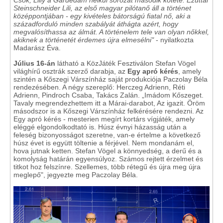
Steinschneider Lili, az első magyar pilótanő áll a történet
középpontjában - egy kivételes bátorságú fiatal nő, aki a
századforduló minden szabályát áthágta azért, hogy
megvalósíthassa az álmát. A történelem tele van olyan nőkkel,
akiknek a történetét érdemes újra elmesélni"
- nyilatkozta
Madarász Éva.
Július 16-án
látható a KözJáték Fesztiválon Stefan Vögel
világhírű osztrák szerző darabja, az
Egy apró kérés
, amely
szintén a Kőszegi Várszínház saját produkciója Paczolay Béla
rendezésében. A négy szereplő: Herczeg Adrienn, Réti
Adrienn, Pindroch Csaba, Takács Zalán. „Imádom Kőszeget.
Tavaly megrendezhettem itt a Márai-darabot, Az igazit. Öröm
másodszor is a Kőszegi Várszínház felkérésére rendezni. Az
Egy apró kérés - mesterien megírt kortárs vígjáték, amely
eléggé elgondolkodtató is. Húsz évnyi házasság után a
feleség bizonyosságot szeretne, van-e értelme a következő
húsz évet is együtt töltenie a férjével. Nem mondanám el,
hova jutnak ketten. Stefan Vögel a könnyedség, a derű és a
komolyság határán egyensúlyoz. Számos rejtett érzelmet és
titkot hoz felszínre. Szellemes, több rétegű és újra meg újra
meglepő", jegyezte meg Paczolay Béla.