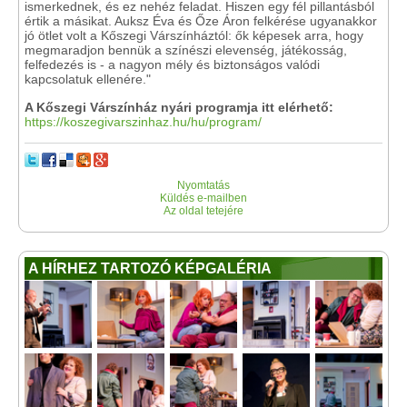
ismerkednek, és ez nehéz feladat. Hiszen egy fél pillantásból
értik a másikat. Auksz Éva és Őze Áron felkérése ugyanakkor
jó ötlet volt a Kőszegi Várszínháztól: ők képesek arra, hogy
megmaradjon bennük a színészi elevenség, játékosság,
felfedezés is - a nagyon mély és biztonságos valódi
kapcsolatuk ellenére."
A Kőszegi Várszínház nyári programja itt elérhető:
https://koszegivarszinhaz.hu/hu/program/
Nyomtatás
Küldés e-mailben
Az oldal tetejére
A HÍRHEZ TARTOZÓ KÉPGALÉRIA