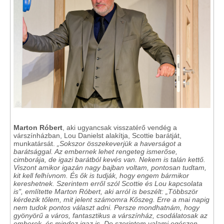
Marton Róbert
, aki ugyancsak visszatérő vendég a
várszínházban, Lou Danielst alakítja, Scottie barátját,
munkatársát.
„Sokszor összekeverjük a haverságot a
barátsággal. Az embernek lehet rengeteg ismerőse,
cimborája, de igazi barátból kevés van. Nekem is talán kettő.
Viszont amikor igazán nagy bajban voltam, pontosan tudtam,
kit kell felhívnom. És ők is tudják, hogy engem bármikor
kereshetnek. Szerintem erről szól Scottie és Lou kapcsolata
is", említette Marton Róbert, aki arról is beszélt: „Többször
kérdezik tőlem, mit jelent számomra Kőszeg. Erre a mai napig
nem tudok pontos választ adni. Persze mondhatnám, hogy
gyönyörű a város, fantasztikus a várszínház, csodálatosak az
emberek, és mindez igaz is. De szerintem valami egészen