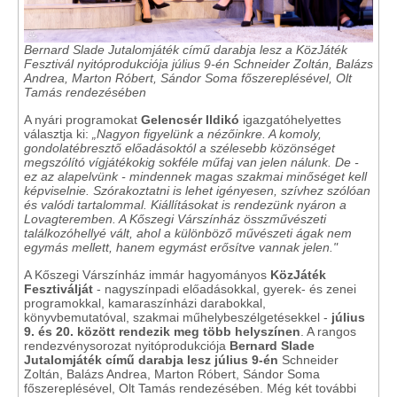
Bernard Slade Jutalomjáték című darabja lesz a KözJáték
Fesztivál nyitóprodukciója július 9-én Schneider Zoltán, Balázs
Andrea, Marton Róbert, Sándor Soma főszereplésével, Olt
Tamás rendezésében
A nyári programokat
Gelencsér Ildikó
igazgatóhelyettes
választja ki:
„Nagyon figyelünk a nézőinkre. A komoly,
gondolatébresztő előadásoktól a szélesebb közönséget
megszólító vígjátékokig sokféle műfaj van jelen nálunk. De -
ez az alapelvünk - mindennek magas szakmai minőséget kell
képviselnie. Szórakoztatni is lehet igényesen, szívhez szólóan
és valódi tartalommal. Kiállításokat is rendezünk nyáron a
Lovagteremben. A Kőszegi Várszínház összművészeti
találkozóhellyé vált, ahol a különböző művészeti ágak nem
egymás mellett, hanem egymást erősítve vannak jelen."
A Kőszegi Várszínház immár hagyományos
KözJáték
Fesztiválját
- nagyszínpadi előadásokkal, gyerek- és zenei
programokkal, kamaraszínházi darabokkal,
könyvbemutatóval, szakmai műhelybeszélgetésekkel -
július
9. és 20. között rendezik meg több helyszínen
. A rangos
rendezvénysorozat nyitóprodukciója
Bernard Slade
Jutalomjáték című darabja lesz július 9-én
Schneider
Zoltán, Balázs Andrea, Marton Róbert, Sándor Soma
főszereplésével, Olt Tamás rendezésében. Még két további