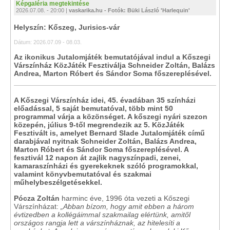
Képgaléria megtekintése
2026.07.08. - 20:00 |
vaskarika.hu - Fotók: Büki László 'Harlequin'
Helyszín: Kőszeg, Jurisics-vár
Dátum: 2026.07.09 - 08.03.
Az ikonikus Jutalomjáték bemutatójával indul a Kőszegi
Várszínház KözJáték Fesztiválja Schneider Zoltán, Balázs
Andrea, Marton Róbert és Sándor Soma főszereplésével.
A Kőszegi Várszínház idei, 45. évadában 35 színházi
előadással, 5 saját bemutatóval, több mint 50
programmal várja a közönséget. A kőszegi nyári szezon
közepén, július 9-től megrendezik az 5. KözJáték
Fesztivált is, amelyet Bernard Slade Jutalomjáték című
darabjával nyitnak Schneider Zoltán, Balázs Andrea,
Marton Róbert és Sándor Soma főszereplésével. A
fesztivál 12 napon át zajlik nagyszínpadi, zenei,
kamaraszínházi és gyerekeknek szóló programokkal,
valamint könyvbemutatóval és szakmai
műhelybeszélgetésekkel.
Pócza Zoltán
harminc éve, 1996 óta vezeti a Kőszegi
Várszínházat:
„Abban bízom, hogy amit ebben a három
évtizedben a kollégáimmal szakmailag elértünk, amitől
országos rangja lett a várszínháznak, az hitelesíti a