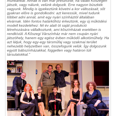
munkánkat. Annak is van már presztízse, ha valaki Kőszegen
játszik, vagy nálunk, velünk dolgozik. Erre nagyon büszkék
vagyunk. Mindig is igyekeztünk követni a kor változásait, sőt
gyakran előre is gondolkodni: azt keressük, mivel tudunk
többet adni annál, amit egy nyári színháztól általában
elvárnak. Idén fontos határkőhöz érkeztünk, egy új működési
modell kezdetéhez: fél év alatt öt saját produkció
létrehozására vállalkoztunk, ami kőszínházak esetében is
rendkívüli. A Kőszegi Várszínház már nem csupán nyári
játszóhely, hanem egy egész évben működő alkotóműhely. Ha
azt látjuk, hogy egy-egy társműfaj vagy szakmai terület
nehezebb helyzetben van, összefogunk velük. Így dolgozunk
együtt bábszínházakkal, független vagy határon túli
társulatokkal."