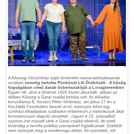
A Kőszegi Várszínház saját történelmi kamaraelőadásainak
sorában
nemrég tartotta Pünkösdi Lili Örökösök - A hűség
fogságában című darab ősbemutatóját a Lovagteremben
.
Éppen ott, ahol a történet 1426 őszén játszódik: abban az
időben Kőszeg a Garai család birtoka volt. Az előadás
konzultánsa E. Kovács Péter történész, aki július 17-én a
KözJáték Fesztiválon beszél arról, mennyire lehet egy
színházi előadásban szabadon értelmezni a historikusok által
konszenzuson alapuló tényeket:
„Ugyan a 15. századból
számos irat maradt ránk a Garai család életéről, de ezek
kizárólag a família politikai szerepével foglalkoznak. Ezekből
nem ismerjük meg a mindennapi életet. Kit szerettek, mit