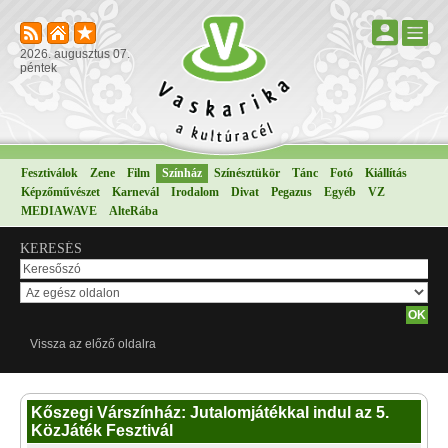
2026. augusztus 07.
péntek
Fesztiválok
Zene
Film
Színház
Színésztükör
Tánc
Fotó
Kiállítás
Képzőművészet
Karnevál
Irodalom
Divat
Pegazus
Egyéb
VZ
MEDIAWAVE
AlteRába
KERESÉS
Vissza az előző oldalra
Kőszegi Várszínház: Jutalomjátékkal indul az 5.
KözJáték Fesztivál