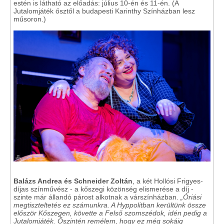
estén is látható az előadás: július 10-én és 11-én. (A
Jutalomjáték ősztől a budapesti Karinthy Színházban lesz
műsoron.)
Balázs Andrea és Schneider Zoltán
, a két Hollósi Frigyes-
díjas színművész - a kőszegi közönség elismerése a díj -
szinte már állandó párost alkotnak a várszínházban.
„Óriási
megtiszteltetés ez számunkra. A Hyppolitban kerültünk össze
először Kőszegen, követte a Felső szomszédok, idén pedig a
Jutalomjáték. Őszintén remélem, hogy ez még sokáig