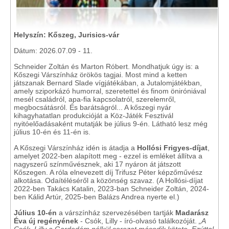
Helyszín: Kőszeg, Jurisics-vár
Dátum: 2026.07.09 - 11.
Schneider Zoltán és Marton Róbert. Mondhatjuk úgy is: a
Kőszegi Várszínház örökös tagjai. Most mind a ketten
játszanak Bernard Slade vígjátékában, a Jutalomjátékban,
amely sziporkázó humorral, szeretettel és finom öniróniával
mesél családról, apa-fia kapcsolatról, szerelemről,
megbocsátásról. És barátságról... A kőszegi nyár
kihagyhatatlan produkcióját a Köz-Játék Fesztivál
nyitóelőadásaként mutatják be július 9-én. Látható lesz még
július 10-én és 11-én is.
A Kőszegi Várszínház idén is átadja a
Hollósi Frigyes-díjat
,
amelyet 2022-ben alapított meg - ezzel is emléket állítva a
nagyszerű színművésznek, aki 17 nyáron át játszott
Kőszegen. A róla elnevezett díj Trifusz Péter képzőművész
alkotása. Odaítéléséről a közönség szavaz. (A Hollósi-díjat
2022-ben Takács Katalin, 2023-ban Schneider Zoltán, 2024-
ben Kálid Artúr, 2025-ben Balázs Andrea nyerte el.)
Július 10-én
a várszínház szervezésében tartják
Madarász
Éva új regényének
- Csók, Lilly - író-olvasó találkozóját.
„A
Csók, Lilly a Gardedám nélkül sorozat második kötete. Ezúttal