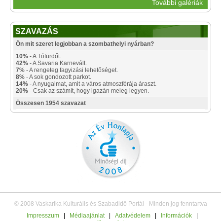
További galériák
SZAVAZÁS
Ön mit szeret legjobban a szombathelyi nyárban?
10%
- A Tófürdőt.
42%
- A Savaria Karnevált.
7%
- A rengeteg fagyizási lehetőséget.
8%
- A sok gondozott parkot.
14%
- A nyugalmat, amit a város atmoszférája áraszt.
20%
- Csak az számít, hogy igazán meleg legyen.
Összesen 1954 szavazat
© 2008 Vaskarika Kulturális és Szabadidő Portál - Minden jog fenntartva
Impresszum
|
Médiaajánlat
|
Adatvédelem
|
Információk
|