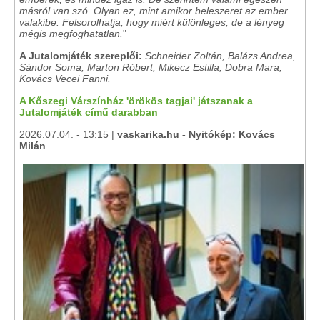
másról van szó. Olyan ez, mint amikor beleszeret az ember
valakibe. Felsorolhatja, hogy miért különleges, de a lényeg
mégis megfoghatatlan.
"
A Jutalomjáték szereplői:
Schneider Zoltán, Balázs Andrea,
Sándor Soma, Marton Róbert, Mikecz Estilla, Dobra Mara,
Kovács Vecei Fanni.
A Kőszegi Várszínház 'örökös tagjai' játszanak a
Jutalomjáték című darabban
2026.07.04. - 13:15 |
vaskarika.hu - Nyitókép: Kovács
Milán