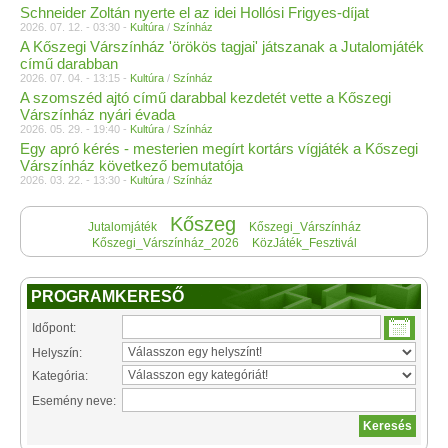
Schneider Zoltán nyerte el az idei Hollósi Frigyes-díjat
2026. 07. 12. - 03:30 -
Kultúra
/
Színház
A Kőszegi Várszínház 'örökös tagjai' játszanak a Jutalomjáték
című darabban
2026. 07. 04. - 13:15 -
Kultúra
/
Színház
A szomszéd ajtó című darabbal kezdetét vette a Kőszegi
Várszínház nyári évada
2026. 05. 29. - 19:40 -
Kultúra
/
Színház
Egy apró kérés - mesterien megírt kortárs vígjáték a Kőszegi
Várszínház következő bemutatója
2026. 03. 22. - 13:30 -
Kultúra
/
Színház
Kőszeg
Jutalomjáték
Kőszegi_Várszínház
Kőszegi_Várszínház_2026
KözJáték_Fesztivál
PROGRAMKERESŐ
Időpont:
Helyszín:
Kategória:
Esemény neve: