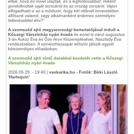
ettek, hová és mivel utaztak, és a legfontosabbat: miként
gondolkodtak saját sorsukról és az ország sorsáról. Vajon
elfogadható-e az a módszer, hogy két oklevél ismeretében
állítsunk valamit, vagy alkalmanként érdemes személyes
feltevésekkel élni?"
A szomszéd ajtó magyarországi bemutatójával indult a
Kőszegi Várszínház nyári évada
és ezzel is zárul augusztus
3-án Auksz Éva és Őze Áron főszereplésével, Naszlady Éva
rendezésében. A színészházaspár először játszik együtt
kétszemélyes előadásban.
A szomszéd ajtó című darabbal kezdetét vette a Kőszegi
Várszínház nyári évada
2026.05.29. - 19:40 |
vaskarika.hu - Fotók: Büki László
'Harlequin'