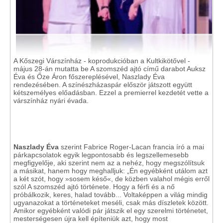
A Kőszegi Várszínház - koprodukcióban a Kultkikötővel -
május 28-án mutatta be A szomszéd ajtó című darabot Auksz
Éva és Őze Áron főszereplésével, Naszlady Éva
rendezésében. A színészházaspár először játszott együtt
kétszemélyes előadásban. Ezzel a premierrel kezdetét vette a
várszínház nyári évada.
Naszlady Éva
szerint Fabrice Roger-Lacan francia író a mai
párkapcsolatok egyik legpontosabb és legszellemesebb
megfigyelője, aki szerint nem az a nehéz, hogy megszólítsuk
a másikat, hanem hogy meghalljuk: „Én egyébként utálom azt
a két szót, hogy »sosem késő«, de közben valahol mégis erről
szól A szomszéd ajtó története. Hogy a férfi és a nő
próbálkozik, keres, halad tovább... Voltaképpen a világ mindig
ugyanazokat a történeteket meséli, csak más díszletek között.
Amikor egyébként valódi pár játszik el egy szerelmi történetet,
mesterségesen újra kell építeniük azt, hogy most