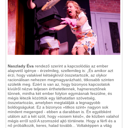
Naszlady Éva
rendező szerint a kapcsolódás az ember
alapvető igénye - érzelmileg, szellemileg is: „És amikor azt
érzi, hogy valakivel kétségkívül összetartozik, az olykor
racionálisan nehezen megmagyarázható, titkosabb szinten
születik meg. Ezért is van az, hogy bizonyos kapcsolatok
kívülről nézve teljesen érthetetlennek, hajmeresztőnek
tűnnek, mintha két ember folyton egymásnak feszülne, és
mégis létezik közöttük egy láthatatlan szövetség,
összetartozás, amelyben megtalálják a legnagyobb
boldogságukat. Ez a bizonyos »titkos szint« nagyon sok
mindent megenged - ebben a darabban is. Én egyébként
utálom azt a két szót, hogy »sosem késő«, de közben valahol
mégis erről szól A szomszéd ajtó története. Hogy a férfi és a
nő próbálkozik, keres, halad tovább... Voltaképpen a világ