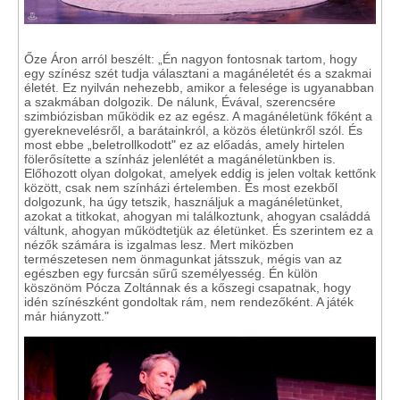
Őze Áron arról beszélt: „Én nagyon fontosnak tartom, hogy
egy színész szét tudja választani a magánéletét és a szakmai
életét. Ez nyilván nehezebb, amikor a felesége is ugyanabban
a szakmában dolgozik. De nálunk, Évával, szerencsére
szimbiózisban működik ez az egész. A magánéletünk főként a
gyereknevelésről, a barátainkról, a közös életünkről szól. És
most ebbe „beletrollkodott" ez az előadás, amely hirtelen
fölerősítette a színház jelenlétét a magánéletünkben is.
Előhozott olyan dolgokat, amelyek eddig is jelen voltak kettőnk
között, csak nem színházi értelemben. És most ezekből
dolgozunk, ha úgy tetszik, használjuk a magánéletünket,
azokat a titkokat, ahogyan mi találkoztunk, ahogyan családdá
váltunk, ahogyan működtetjük az életünket. És szerintem ez a
nézők számára is izgalmas lesz. Mert miközben
természetesen nem önmagunkat játsszuk, mégis van az
egészben egy furcsán sűrű személyesség. Én külön
köszönöm Pócza Zoltánnak és a kőszegi csapatnak, hogy
idén színészként gondoltak rám, nem rendezőként. A játék
már hiányzott."