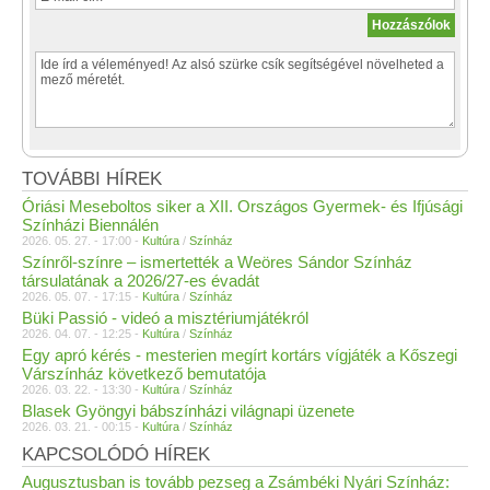
TOVÁBBI HÍREK
Óriási Meseboltos siker a XII. Országos Gyermek- és Ifjúsági
Színházi Biennálén
2026. 05. 27. - 17:00 -
Kultúra
/
Színház
Színről-színre – ismertették a Weöres Sándor Színház
társulatának a 2026/27-es évadát
2026. 05. 07. - 17:15 -
Kultúra
/
Színház
Büki Passió - videó a misztériumjátékról
2026. 04. 07. - 12:25 -
Kultúra
/
Színház
Egy apró kérés - mesterien megírt kortárs vígjáték a Kőszegi
Várszínház következő bemutatója
2026. 03. 22. - 13:30 -
Kultúra
/
Színház
Blasek Gyöngyi bábszínházi világnapi üzenete
2026. 03. 21. - 00:15 -
Kultúra
/
Színház
KAPCSOLÓDÓ HÍREK
Augusztusban is tovább pezseg a Zsámbéki Nyári Színház: