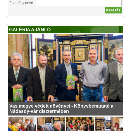
Esemény neve:
GALÉRIA AJÁNLÓ
Vas megye védett növényei - Könyvbemutató a
Nádasdy-vár dísztermében