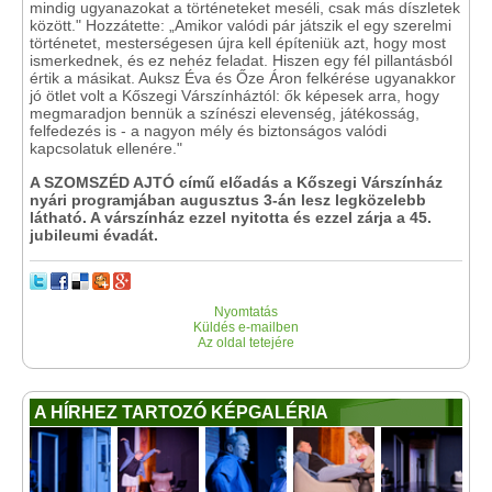
mindig ugyanazokat a történeteket meséli, csak más díszletek
között." Hozzátette: „Amikor valódi pár játszik el egy szerelmi
történetet, mesterségesen újra kell építeniük azt, hogy most
ismerkednek, és ez nehéz feladat. Hiszen egy fél pillantásból
értik a másikat. Auksz Éva és Őze Áron felkérése ugyanakkor
jó ötlet volt a Kőszegi Várszínháztól: ők képesek arra, hogy
megmaradjon bennük a színészi elevenség, játékosság,
felfedezés is - a nagyon mély és biztonságos valódi
kapcsolatuk ellenére."
A SZOMSZÉD AJTÓ című előadás a Kőszegi Várszínház
nyári programjában augusztus 3-án lesz legközelebb
látható. A várszínház ezzel nyitotta és ezzel zárja a 45.
jubileumi évadát.
Nyomtatás
Küldés e-mailben
Az oldal tetejére
A HÍRHEZ TARTOZÓ KÉPGALÉRIA