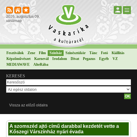
2026. augusztus 09.
vasárnap
Fesztiválok
Zene
Film
Színház
Színésztükör
Tánc
Fotó
Kiállítás
Képzőművészet
Karnevál
Irodalom
Divat
Pegazus
Egyéb
VZ
MEDIAWAVE
AlteRába
KERESÉS
Vissza az előző oldalra
A szomszéd ajtó című darabbal kezdetét vette a
Kőszegi Várszínház nyári évada