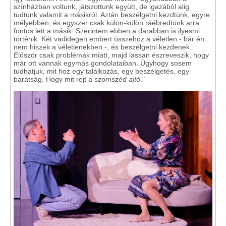
színházban voltunk, játszottunk együtt, de igazából alig
tudtunk valamit a másikról. Aztán beszélgetni kezdtünk, egyre
mélyebben, és egyszer csak külön-külön ráébredtünk arra:
fontos lett a másik. Szerintem ebben a darabban is ilyesmi
történik. Két vadidegen embert összehoz a véletlen - bár én
nem hiszek a véletlenekben -, és beszélgetni kezdenek.
Először csak problémák miatt, majd lassan észreveszik, hogy
már ott vannak egymás gondolataiban. Úgyhogy sosem
tudhatjuk, mit hoz egy találkozás, egy beszélgetés, egy
barátság. Hogy mit rejt a
szomszéd ajtó
."