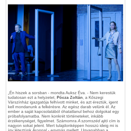
„Én hiszek a sorsban - mondta Auksz Éva. - Nem kerestük
tudatosan ezt a helyzetet,
Pócza Zoltán
, a Kőszegi
Várszínház igazgatója felhívott minket, és azt éreztük, igent
kell mondanunk a felkérésre. Az egész darab velünk él. Az
ember a saját kapcsolatából óhatatlanul behoz dolgokat egy
próbafolyamatba. Nem konkrét történeteket, inkább
érzékenységet, figyelmet. Számomra
A szomszéd ajtó
cím is
nagyon sokat jelent. Mert tulajdonképpen hosszú ideig mi is
így léteztünk Áronnal - egymás mellett. Ugyanabban a