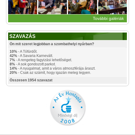
További galériák
SZAVAZÁS
Ön mit szeret legjobban a szombathelyi nyárban?
10%
- A Tófürdőt.
42%
- A Savaria Karnevált.
7%
- A rengeteg fagyizási lehetőséget.
8%
- A sok gondozott parkot.
14%
- A nyugalmat, amit a város atmoszférája áraszt.
20%
- Csak az számít, hogy igazán meleg legyen.
Összesen 1954 szavazat