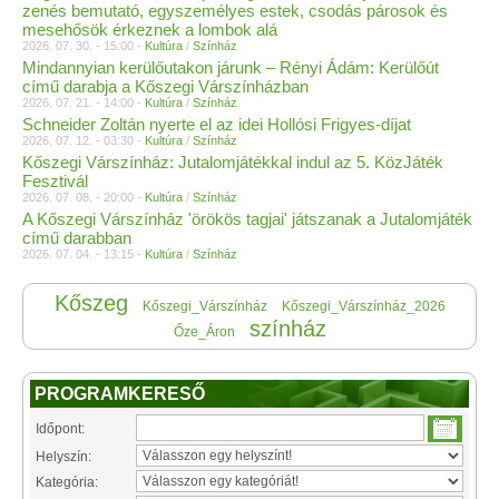
zenés bemutató, egyszemélyes estek, csodás párosok és
mesehősök érkeznek a lombok alá
2026. 07. 30. - 15:00 -
Kultúra
/
Színház
Mindannyian kerülőutakon járunk – Rényi Ádám: Kerülőút
című darabja a Kőszegi Várszínházban
2026. 07. 21. - 14:00 -
Kultúra
/
Színház
Schneider Zoltán nyerte el az idei Hollósi Frigyes-díjat
2026. 07. 12. - 03:30 -
Kultúra
/
Színház
Kőszegi Várszínház: Jutalomjátékkal indul az 5. KözJáték
Fesztivál
2026. 07. 08. - 20:00 -
Kultúra
/
Színház
A Kőszegi Várszínház 'örökös tagjai' játszanak a Jutalomjáték
című darabban
2026. 07. 04. - 13:15 -
Kultúra
/
Színház
Kőszeg
Kőszegi_Várszínház
Kőszegi_Várszínház_2026
színház
Őze_Áron
PROGRAMKERESŐ
Időpont:
Helyszín:
Kategória: