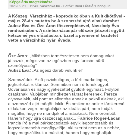
Képgaléria megtekintése
2026.05.29. - 19:40 |
vaskarika.hu - Fotók: Büki László 'Harlequin'
A Kőszegi Várszínház - koprodukcióban a Kultkikötővel -
május 28-án mutatta be A szomszéd ajtó című darabot
Auksz Éva és Őze Áron főszereplésével, Naszlady Éva
rendezésében. A színészházaspár először játszott együtt
kétszemélyes előadásban. Ezzel a premierrel kezdetét
vette a várszínház nyári évada.
Őze Áron:
„Miközben természetesen nem önmagunkat
játsszuk, mégis van az egészben egy furcsán sűrű
személyesség"
Auksz Éva:
„Az egész darab velünk él"
Szomszédok. A nő pszichológus, a férfi marketinges,
joghurtokat reklámoz. Semmiben nem értenek egyet.
Udvariasan és nagy igyekezettel gyűlölik egymást. Folyton
csatáznak. Valójában mindketten társat keresnek. Persze
olyasvalakit, aki pont az ellentéte annak a pokoli alaknak, aki
a szomszéd ajtó mögött lakik. És amikor az online társkereső
oldalakon végre megtalálják az ideális párt, nem tudják
megállni, hogy ne mondják el a másiknak. Nem örömből.
Hanem hogy újra összecsapjanak...
Fabrice Roger-Lacan
francia író a mai párkapcsolatok egyik legpontosabb és
legszellemesebb megfigyelője, aki szerint nem az a nehéz,
hogy megszólítsuk a másikat, hanem hogy meghalljuk.