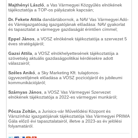
Majthényi László
, a Vas Vármegyei Közgyűlés elnökének
tájékoztatója a TOP-os pályázatok kapcsán;
Dr. Fekete Attila
dandártábornok, a NAV Vas Vármegyei Adó-
és Vámiigazgatóság igazgatójának előadása: NAV gyakorlat
és tapasztalat a vármegye gazdaságát érintően címmel;
Eppel János
, a VOSZ elnökének tájékoztatója a szervezet 5
éves stratégájáról;
Gazsi Attila
, a VOSZ elnökhelyettesének tájékoztatója a
szövetség aktuális gazdaságpolitikai kérdésekre adott
válaszairól;
Széles Anikó
, a Sky Marketing Kft. tulajdonos-
ügyvezetőjének előadása a VOSZ pozíciójáról és jubileumi
kommunikációjáról;
Szárnyas János
, a VOSZ Vas Vármegyei Szervezet
elnökének tájékoztatója a 2022-es vármegyei munkáról;
Pócza Zoltán,
a Jurisics-vár Művelődési Központ és
Várszínház igazgatójának tájékoztatója Vas Vármegyei PRIMA
Gála előző évi tapasztalatairól, illetve a 2023-as év jelölési
folyamatáról.