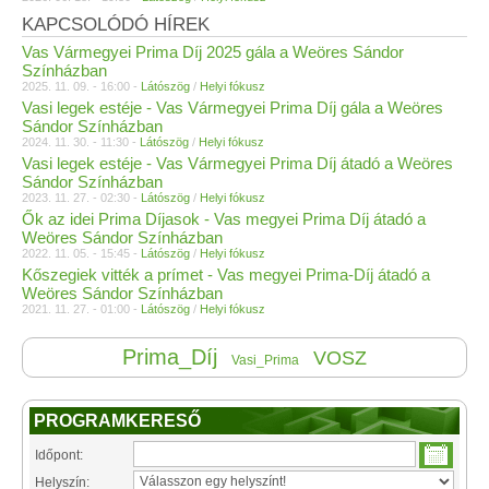
KAPCSOLÓDÓ HÍREK
Vas Vármegyei Prima Díj 2025 gála a Weöres Sándor
Színházban
2025. 11. 09. - 16:00 -
Látószög
/
Helyi fókusz
Vasi legek estéje - Vas Vármegyei Prima Díj gála a Weöres
Sándor Színházban
2024. 11. 30. - 11:30 -
Látószög
/
Helyi fókusz
Vasi legek estéje - Vas Vármegyei Prima Díj átadó a Weöres
Sándor Színházban
2023. 11. 27. - 02:30 -
Látószög
/
Helyi fókusz
Ők az idei Prima Díjasok - Vas megyei Prima Díj átadó a
Weöres Sándor Színházban
2022. 11. 05. - 15:45 -
Látószög
/
Helyi fókusz
Kőszegiek vitték a prímet - Vas megyei Prima-Díj átadó a
Weöres Sándor Színházban
2021. 11. 27. - 01:00 -
Látószög
/
Helyi fókusz
Prima_Díj
VOSZ
Vasi_Prima
PROGRAMKERESŐ
Időpont:
Helyszín: