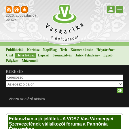
2026. augusztus 07.
péntek
Publikációk
Karitász
NapiBlog
Tech
Körmendkosár
Helytörténet
Civil
Helyi fókusz
Lapszél
Szomszédvár
Játék-Feladvány
Egyéb
Pályázat
Múzeumok
KERESÉS
Vissza az előző oldalra
Fókuszban a jó jelöltek - A VOSZ Vas Vármegyei
Szervezetének vállalkozói fóruma a Pannónia