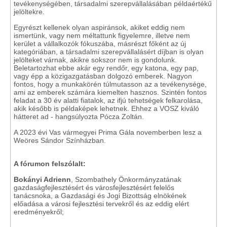
tevékenységében, társadalmi szerepvállalásában példaértékű
jelöltekre.
Egyrészt kellenek olyan aspiránsok, akiket eddig nem
ismertünk, vagy nem méltattunk figyelemre, illetve nem
kerület a vállalkozók fókuszába, másrészt főként az új
kategóriában, a társadalmi szerepvállalásért díjban is olyan
jelölteket várnak, akikre sokszor nem is gondolunk.
Beletartozhat ebbe akár egy rendőr, egy katona, egy pap,
vagy épp a közigazgatásban dolgozó emberek. Nagyon
fontos, hogy a munkakörén túlmutasson az a tevékenysége,
ami az emberek számára kiemelten hasznos. Szintén fontos
feladat a 30 év alatti fiatalok, az ifjú tehetségek felkarolása,
akik később is példaképek lehetnek. Ehhez a VOSZ kiváló
hátteret ad - hangsúlyozta Pócza Zoltán.
A 2023 évi Vas vármegyei Prima Gála novemberben lesz a
Weöres Sándor Színházban.
A fórumon felszólalt:
Bokányi Adrienn
, Szombathely Önkormányzatának
gazdaságfejlesztésért és városfejlesztésért felelős
tanácsnoka, a Gazdasági és Jogi Bizottság elnökének
előadása a városi fejlesztési tervekről és az eddig elért
eredményekről;