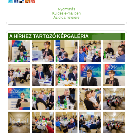
Nyomtatás
Küldés e-mailben
Az oldal tetejére
A HÍRHEZ TARTOZÓ KÉPGALÉRIA