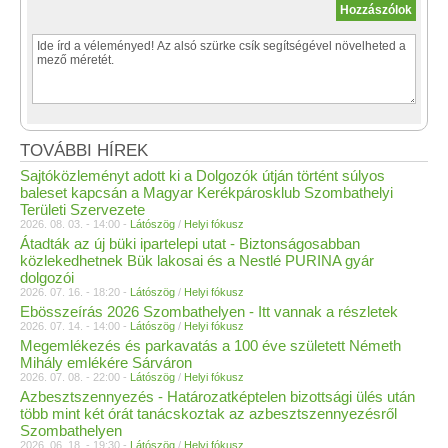
TOVÁBBI HÍREK
Sajtóközleményt adott ki a Dolgozók útján történt súlyos
baleset kapcsán a Magyar Kerékpárosklub Szombathelyi
Területi Szervezete
2026. 08. 03. - 14:00 -
Látószög
/
Helyi fókusz
Átadták az új büki ipartelepi utat - Biztonságosabban
közlekedhetnek Bük lakosai és a Nestlé PURINA gyár
dolgozói
2026. 07. 16. - 18:20 -
Látószög
/
Helyi fókusz
Ebösszeírás 2026 Szombathelyen - Itt vannak a részletek
2026. 07. 14. - 14:00 -
Látószög
/
Helyi fókusz
Megemlékezés és parkavatás a 100 éve született Németh
Mihály emlékére Sárváron
2026. 07. 08. - 22:00 -
Látószög
/
Helyi fókusz
Azbesztszennyezés - Határozatképtelen bizottsági ülés után
több mint két órát tanácskoztak az azbesztszennyezésről
Szombathelyen
2026. 06. 18. - 19:30 -
Látószög
/
Helyi fókusz