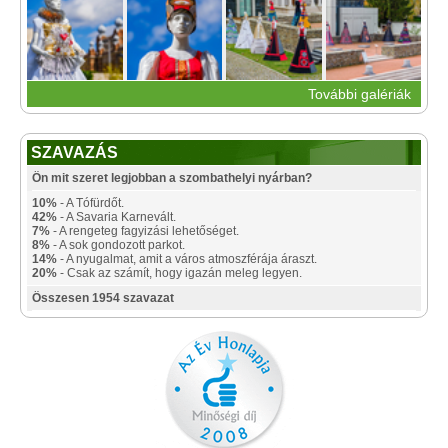
További galériák
SZAVAZÁS
Ön mit szeret legjobban a szombathelyi nyárban?
10%
- A Tófürdőt.
42%
- A Savaria Karnevált.
7%
- A rengeteg fagyizási lehetőséget.
8%
- A sok gondozott parkot.
14%
- A nyugalmat, amit a város atmoszférája áraszt.
20%
- Csak az számít, hogy igazán meleg legyen.
Összesen 1954 szavazat