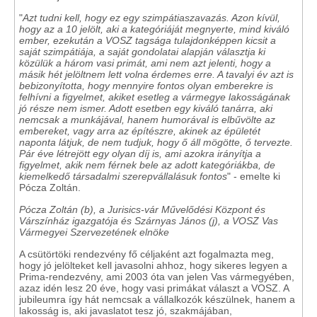
"
Azt tudni kell, hogy ez egy szimpátiaszavazás. Azon kívül,
hogy az a 10 jelölt, aki a kategóriáját megnyerte, mind kiváló
ember, ezekután a VOSZ tagsága tulajdonképpen kicsit a
saját szimpátiája, a saját gondolatai alapján választja ki
közülük a három vasi primát, ami nem azt jelenti, hogy a
másik hét jelöltnem lett volna érdemes erre. A tavalyi év azt is
bebizonyította, hogy mennyire fontos olyan emberekre is
felhívni a figyelmet, akiket esetleg a vármegye lakosságának
jó része nem ismer. Adott esetben egy kiváló tanárra, aki
nemcsak a munkájával, hanem humorával is elbűvölte az
embereket, vagy arra az építészre, akinek az épületét
naponta látjuk, de nem tudjuk, hogy ő áll mögötte, ő tervezte.
Pár éve létrejött egy olyan díj is, ami azokra irányítja a
figyelmet, akik nem férnek bele az adott kategóriákba, de
kiemelkedő társadalmi szerepvállalásuk fontos
" - emelte ki
Pócza Zoltán.
Pócza Zoltán (b), a Jurisics-vár Művelődési Központ és
Várszínház igazgatója és Szárnyas János (j), a VOSZ Vas
Vármegyei Szervezetének elnöke
A csütörtöki rendezvény fő céljaként azt fogalmazta meg,
hogy jó jelölteket kell javasolni ahhoz, hogy sikeres legyen a
Prima-rendezvény, ami 2003 óta van jelen Vas vármegyében,
azaz idén lesz 20 éve, hogy vasi primákat választ a VOSZ. A
jubileumra így hát nemcsak a vállalkozók készülnek, hanem a
lakosság is, aki javaslatot tesz jó, szakmájában,