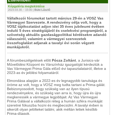
Étteremben
Képgaléria megtekintése
2023.03.30. - 15:00 |
Büki László
Vállalkozói fórumokat tartott március 29-én a VOSZ Vas
Vármegyei Szervezete. A rendezvény célja volt, hogy a
VOSZ tájékoztatást adjon idei 35 éves jubileumi évében
induló 5 éves stratégiájáról és cselekvési programjáról, a
szövetség aktuális gazdaságpolitikai kérdésekre adandó
válaszairól, valamint a vármegyei szervezetek
összefoglalást adjanak a tavalyi évi során végzett
munkájukról.
A fórumbeszélgetések előtt
Pócza Zoltánt
, a Jurisics-vár
Művelődési Központ és Várszínház igazgatóját kérdeztük a
Vas Vármegyei Prima Gála előző évi tapasztalatairól, illetve a
2023-as év jelölési folyamatáról.
Elmondása alapján a 2022-es év legnagyobb tanulsága és
öröme az volt, hogy a VOSZ meg tudta tartani a Prima-gálát.
Bebizonyosodott, hogy szükség van az ilyen típusú
rendezvényekre, és szükség van arra is, hogy újra és újra
megkeressék a vármegye legjobbjait. Az Vas Vármegyei
Prima Gálával a vállalkozói réteg a humán szféra munkáját
szeretné fókuszba hozni és megbecsülni. A tavalyi évben is
sikerült olyan jelölteket találni, akik méltán lettek később
Prima-díjasok.