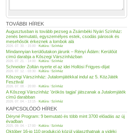
TOVÁBBI HÍREK
Augusztusban is tovább pezseg a Zsámbéki Nyári Színház:
zenés bemutató, egyszemélyes estek, csodás párosok és
mesehősök érkeznek a lombok alá
2026. 07. 30. - 15:00 -
Kultúra
/
Színház
Mindannyian kerülőutakon járunk – Rényi Ádám: Kerülőút
című darabja a Kőszegi Várszínházban
2026. 07. 21. - 14:00 -
Kultúra
/
Színház
Schneider Zoltán nyerte el az idei Hollósi Frigyes-díjat
2026. 07. 12. - 03:30 -
Kultúra
/
Színház
Kőszegi Várszínház: Jutalomjátékkal indul az 5. KözJáték
Fesztivál
2026. 07. 08. - 20:00 -
Kultúra
/
Színház
A Kőszegi Várszínház 'örökös tagjai' játszanak a Jutalomjáték
című darabban
2026. 07. 04. - 13:15 -
Kultúra
/
Színház
KAPCSOLÓDÓ HÍREK
Déryné Program: 9 bemutató és több mint 3700 előadás az új
évadban
2025. 09. 04. - 17:00 -
Kultúra
/
Színház
Október 16-ig 110 produkció közül választhatnak a vidéki