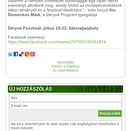
valamint a Nemzeti Emlékezet Bizottsággal egy olyan hibrid
eseményt alkottunk meg, amely ötvözi az osztálykirándulások
tábori élményét és a fesztivál-életérzést."
- tette hozzá
Kis
Domonkos Márk
, a Déryné Program igazgatója.
Déryné Fesztivál, július 19-23. Sátoraljaújhely
Facebook esemény:
https://www.facebook.com/events/297655749251874
Nyomtatás
Küldés e-mailben
Az oldal tetejére
ÚJ HOZZÁSZÓLÁS