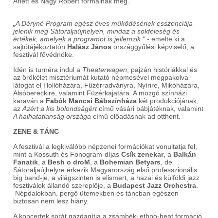
Anett és Nagy Róbert formálnak meg.
„A Déryné Program egész éves működésének esszenciája
jelenik meg Sátoraljaújhelyen, mindaz a sokféleség és
értékek, amelyek a programot is jellemzik."
- emelte ki a
sajtótájékoztatón
Halász János
országgyűlési képviselő, a
fesztivál fővédnöke.
Idén is turnéra indul a
Theaterwagen
, pajzán históriákkal és
az örökélet misztériumát kutató népmesével megpakolva
látogat el Hollóházára, Füzérradványra, Nyírire, Mikóházára,
Alsóbereckire, valamint Füzérkajatára. A mozgó színházi
karaván a
Fabók Mancsi Bábszínháza
két produkciójának,
az
Azért a kis bolondságért
című vásári bábjátéknak, valamint
A halhatatlanság országa
című előadásnak ad otthont.
ZENE & TÁNC
A fesztivál a legkiválóbb népzenei formációkat vonultatja fel,
mint a Kossuth és Fonogram-díjas
Csík zenekar
, a
Balkán
Fanatik
, a
Besh o droM
, a
Bohemian Betyars
, de
Sátoraljaújhelyre érkezik Magyarország első professzionális
big band-je, a világszinten is elismert, a hazai és külföldi jazz
fesztiválok állandó szereplője, a
Budapest Jazz Orchestra
.
Népdalokban, pergő ütemekben és táncban egészen
biztosan nem lesz hiány.
A koncertek sorát gazdagítja a zsámbéki ethno-beat formáció,