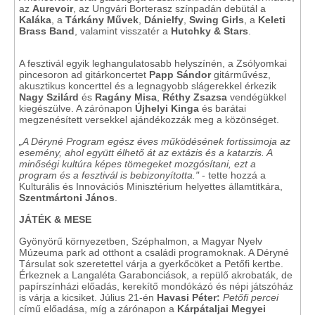
az
Aurevoir
, az Ungvári Borterasz színpadán debütál a
Kaláka
, a
Tárkány Művek
,
Dánielfy
,
Swing Girls
, a
Keleti
Brass Band
, valamint visszatér a
Hutchky & Stars
.
A fesztivál egyik leghangulatosabb helyszínén, a Zsólyomkai
pincesoron ad gitárkoncertet
Papp Sándor
gitárművész,
akusztikus koncerttel és a legnagyobb slágerekkel érkezik
Nagy Szilárd
és
Ragány Misa
,
Réthy Zsazsa
vendégükkel
kiegészülve. A zárónapon
Újhelyi Kinga
és barátai
megzenésített versekkel ajándékozzák meg a közönséget.
„A Déryné Program egész éves működésének fortissimoja az
esemény, ahol együtt élhető át az extázis és a katarzis. A
minőségi kultúra képes tömegeket mozgósítani, ezt a
program és a fesztivál is bebizonyította."
- tette hozzá a
Kulturális és Innovációs Minisztérium helyettes államtitkára,
Szentmártoni János
.
JÁTÉK & MESE
Gyönyörű környezetben, Széphalmon, a Magyar Nyelv
Múzeuma park ad otthont a családi programoknak. A Déryné
Társulat sok szeretettel várja a gyerkőcöket a Petőfi kertbe.
Érkeznek a Langaléta Garabonciások, a repülő akrobaták, de
papírszínházi előadás, kerekítő mondókázó és népi játszóház
is várja a kicsiket. Július 21-én
Havasi Péter:
Petőfi percei
című előadása, míg a zárónapon a
Kárpátaljai Megyei