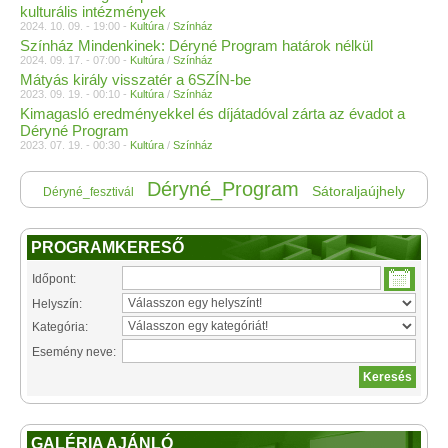
kulturális intézmények
2024. 10. 09. - 19:00 -
Kultúra
/
Színház
Színház Mindenkinek: Déryné Program határok nélkül
2024. 09. 17. - 07:00 -
Kultúra
/
Színház
Mátyás király visszatér a 6SZÍN-be
2023. 09. 19. - 00:10 -
Kultúra
/
Színház
Kimagasló eredményekkel és díjátadóval zárta az évadot a
Déryné Program
2023. 07. 19. - 00:30 -
Kultúra
/
Színház
Déryné_Program
Sátoraljaújhely
Déryné_fesztivál
PROGRAMKERESŐ
Időpont:
Helyszín:
Kategória:
Esemény neve:
GALÉRIA AJÁNLÓ