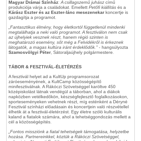
Magyar Drámai
Színház
:
A csillagszemű juhász
című
produkciója várja a családokat. Emellett
Petőfi kiállítás
és a
Kárász Eszter és az Eszter-lánc mesezenekar
koncertje is
gazdagítja a programot.
„Fantasztikus élmény, hogy életkortól függetlenül mindenki
megtalálhatja a neki való programot. A fesztiválon nem csak
az újhelyiek vesznek részt, hanem régió szinten is
meghatározó esemény, sőt még a Felvidékről is érkeznek
látogatók, a magas kultúra iránt érdeklődők."
- hangsúlyozta
Szamosvölgyi Péter
, Sátoraljaújhely polgármestere.
TÁBOR & FESZTIVÁL-ÉLETÉRZÉS
A fesztivál helyet ad a KultUp programsorozat
záróeseményének, a KultCamp közösségépítő
minifesztiválnak. A Rákóczi Szövetséggel karöltve 450
középiskolást látnak vendégül a táborban, ahol a diákok
napközben vetélkedőkön, készségfejlesztő foglalkozásokon,
sporteseményeken vehetnek részt, míg esténként a Déryné
Fesztivál színházi előadásain és koncertjein való részvétellel
élhetik át a fesztivál-életérzést. Egy életre szóló kulturális
kaland a fiatalok számára, ahol a tehetséggondozás mellett a
cél a közösségépítés.
„Fontos missziónk a fiatal tehetségek támogatása, helyzetbe
hozása. Partnereinkkel, köztük a Rákóczi Szövetséggel,