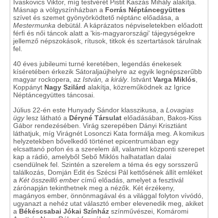
Ivaskovics Viktor, míg testvérét Pistit Kaszás Mihály alakítja.
Másnap a völgyszínházban a
Forrás Néptáncegyüttes
szívet és szemet gyönyörködtető néptánc előadása, a
Mestermunka
debütál. A káprázatos népviseletekben előadott
férfi és női táncok alatt a 'kis-magyarországi' tájegységekre
jellemző népszokások, rítusok, titkok és szertartások tárulnak
fel.
40 éves jubileumi turné keretében, legendás énekesek
kíséretében érkezik Sátoraljaújhelyre az egyik legnépszerűbb
magyar rockopera, az
István, a király
. Istvánt
Varga Miklós
,
Koppányt
Nagy Szilárd
alakítja, közreműködnek az Igrice
Néptáncegyüttes táncosai.
Július 22-én este Hunyady Sándor klasszikusa, a
Lovagias
ügy
lesz látható a
Déryné Társulat
előadásában, Bakos-Kiss
Gábor rendezésében. Virág szerepében Dányi Krisztiánt
láthatjuk, míg Virágnét Losonczi Kata formálja meg. A komikus
helyzetekben bővelkedő történet epicentrumában egy
elcsattanó pofon és a szerelem áll, valamint központi szerepet
kap a rádió, amelyből Sebő Miklós halhatatlan dalai
csendülnek fel. Szintén a szerelem a téma és egy sorsszerű
találkozás, Domján Edit és Szécsi Pál kettősének állít emléket
a
Két összeillő ember
című előadás, amelyet a fesztivál
zárónapján tekinthetnek meg a nézők. Két érzékeny,
magányos ember, önnönmagával és a világgal folyton vívódó,
ugyanazt a nehéz utat választó ember elevenedik meg, akiket
a
Békéscsabai Jókai Színház
színművészei, Komáromi