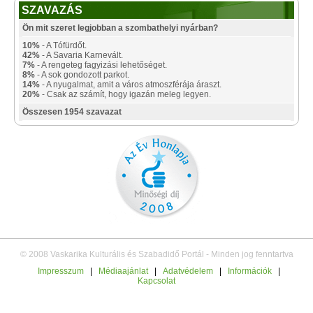
SZAVAZÁS
Ön mit szeret legjobban a szombathelyi nyárban?
10%
- A Tófürdőt.
42%
- A Savaria Karnevált.
7%
- A rengeteg fagyizási lehetőséget.
8%
- A sok gondozott parkot.
14%
- A nyugalmat, amit a város atmoszférája áraszt.
20%
- Csak az számít, hogy igazán meleg legyen.
Összesen 1954 szavazat
© 2008 Vaskarika Kulturális és Szabadidő Portál - Minden jog fenntartva
Impresszum
|
Médiaajánlat
|
Adatvédelem
|
Információk
|
Kapcsolat