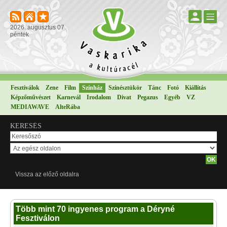
2026. augusztus 07.
péntek
Fesztiválok
Zene
Film
Színház
Színésztükör
Tánc
Fotó
Kiállítás
Képzőművészet
Karnevál
Irodalom
Divat
Pegazus
Egyéb
VZ
MEDIAWAVE
AlteRába
KERESÉS
Vissza az előző oldalra
Több mint 70 ingyenes program a Déryné
Fesztiválon