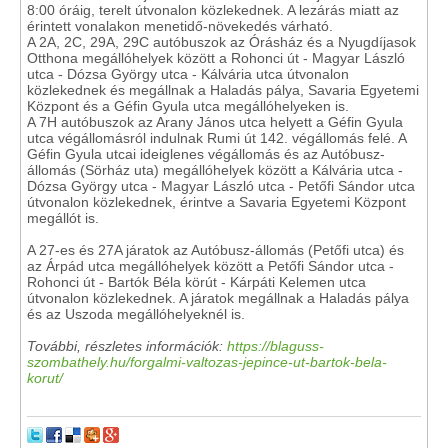
8:00 óráig, terelt útvonalon közlekednek. A lezárás miatt az
érintett vonalakon menetidő-növekedés várható.
A 2A, 2C, 29A, 29C autóbuszok az Órásház és a Nyugdíjasok
Otthona megállóhelyek között a Rohonci út - Magyar László
utca - Dózsa György utca - Kálvária utca útvonalon
közlekednek és megállnak a Haladás pálya, Savaria Egyetemi
Központ és a Géfin Gyula utca megállóhelyeken is.
A 7H autóbuszok az Arany János utca helyett a Géfin Gyula
utca végállomásról indulnak Rumi út 142. végállomás felé. A
Géfin Gyula utcai ideiglenes végállomás és az Autóbusz-
állomás (Sörház uta) megállóhelyek között a Kálvária utca -
Dózsa György utca - Magyar László utca - Petőfi Sándor utca
útvonalon közlekednek, érintve a Savaria Egyetemi Központ
megállót is.
A 27-es és 27A járatok az Autóbusz-állomás (Petőfi utca) és
az Árpád utca megállóhelyek között a Petőfi Sándor utca -
Rohonci út - Bartók Béla körút - Kárpáti Kelemen utca
útvonalon közlekednek. A járatok megállnak a Haladás pálya
és az Uszoda megállóhelyeknél is.
További, részletes információk:
https://blaguss-
szombathely.hu/forgalmi-valtozas-jepince-ut-bartok-bela-
korut/