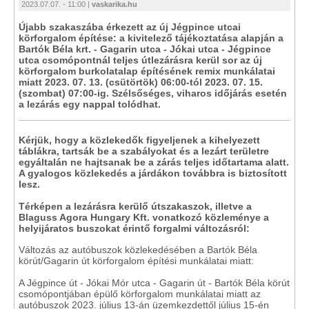
2023.07.07. - 11:00 |
vaskarika.hu
Újabb szakaszába érkezett az új Jégpince utcai
körforgalom építése: a kivitelező tájékoztatása alapján a
Bartók Béla krt. - Gagarin utca - Jókai utca - Jégpince
utca csomópontnál teljes útlezárásra kerül sor az új
körforgalom burkolatalap építésének remix munkálatai
miatt 2023. 07. 13. (csütörtök) 06:00-tól 2023. 07. 15.
(szombat) 07:00-ig. Szélsőséges, viharos időjárás esetén
a lezárás egy nappal tolódhat.
Kérjük, hogy a közlekedők figyeljenek a kihelyezett
táblákra, tartsák be a szabályokat és a lezárt területre
egyáltalán ne hajtsanak be a zárás teljes időtartama alatt.
A gyalogos közlekedés a járdákon továbbra is biztosított
lesz.
Térképen a lezárásra kerülő útszakaszok, illetve a
Blaguss Agora Hungary Kft. vonatkozó közleménye a
helyijáratos buszokat érintő forgalmi változásról:
Változás az autóbuszok közlekedésében a Bartók Béla
körút/Gagarin út körforgalom építési munkálatai miatt:
A Jégpince út - Jókai Mór utca - Gagarin út - Bartók Béla körút
csomópontjában épülő körforgalom munkálatai miatt az
autóbuszok 2023. július 13-án üzemkezdettől július 15-én