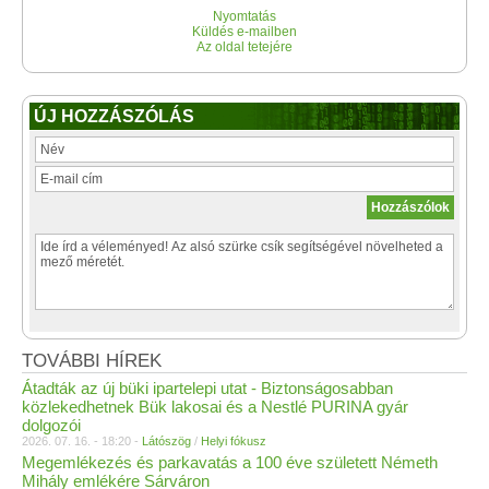
Nyomtatás
Küldés e-mailben
Az oldal tetejére
ÚJ HOZZÁSZÓLÁS
TOVÁBBI HÍREK
Átadták az új büki ipartelepi utat - Biztonságosabban
közlekedhetnek Bük lakosai és a Nestlé PURINA gyár
dolgozói
2026. 07. 16. - 18:20 -
Látószög
/
Helyi fókusz
Megemlékezés és parkavatás a 100 éve született Németh
Mihály emlékére Sárváron