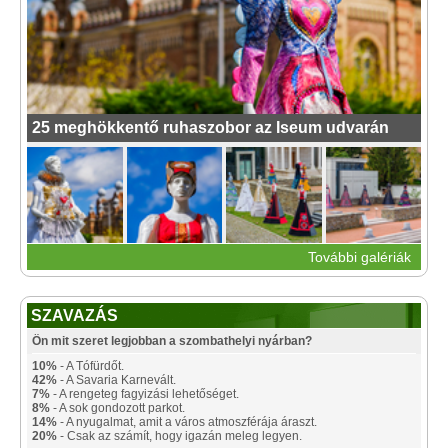
25 meghökkentő ruhaszobor az Iseum udvarán
További galériák
SZAVAZÁS
Ön mit szeret legjobban a szombathelyi nyárban?
10%
- A Tófürdőt.
42%
- A Savaria Karnevált.
7%
- A rengeteg fagyizási lehetőséget.
8%
- A sok gondozott parkot.
14%
- A nyugalmat, amit a város atmoszférája áraszt.
20%
- Csak az számít, hogy igazán meleg legyen.