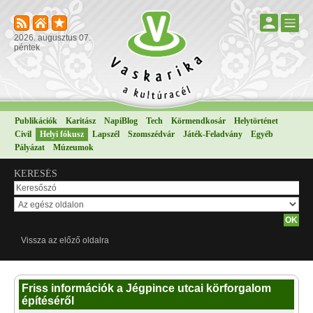
2026. augusztus 07.
péntek
Publikációk
Karitász
NapiBlog
Tech
Körmendkosár
Helytörténet
Civil
Helyi fókusz
Lapszél
Szomszédvár
Játék-Feladvány
Egyéb
Pályázat
Múzeumok
KERESÉS
Vissza az előző oldalra
Friss információk a Jégpince utcai körforgalom
építéséről