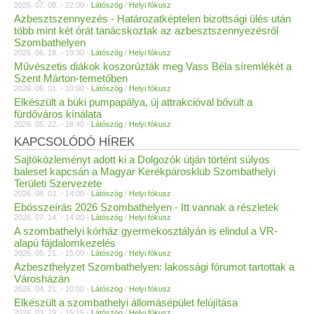
2026. 07. 08. - 22:00 -
Látószög
/
Helyi fókusz
Azbesztszennyezés - Határozatképtelen bizottsági ülés után
több mint két órát tanácskoztak az azbesztszennyezésről
Szombathelyen
2026. 06. 18. - 19:30 -
Látószög
/
Helyi fókusz
Művészetis diákok koszorúzták meg Vass Béla síremlékét a
Szent Márton-temetőben
2026. 06. 01. - 10:00 -
Látószög
/
Helyi fókusz
Elkészült a büki pumpapálya, új attrakcióval bővült a
fürdőváros kínálata
2026. 05. 22. - 18:40 -
Látószög
/
Helyi fókusz
KAPCSOLÓDÓ HÍREK
Sajtóközleményt adott ki a Dolgozók útján történt súlyos
baleset kapcsán a Magyar Kerékpárosklub Szombathelyi
Területi Szervezete
2026. 08. 03. - 14:00 -
Látószög
/
Helyi fókusz
Ebösszeírás 2026 Szombathelyen - Itt vannak a részletek
2026. 07. 14. - 14:00 -
Látószög
/
Helyi fókusz
A szombathelyi kórház gyermekosztályán is elindul a VR-
alapú fájdalomkezelés
2026. 05. 21. - 15:00 -
Látószög
/
Helyi fókusz
Azbeszthelyzet Szombathelyen: lakossági fórumot tartottak a
Városházán
2026. 04. 21. - 10:00 -
Látószög
/
Helyi fókusz
Elkészült a szombathelyi állomásépület felújítása
2026. 03. 19. - 15:15 -
Látószög
/
Helyi fókusz