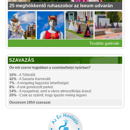
25 meghökkentő ruhaszobor az Iseum udvarán
További galériák
SZAVAZÁS
Ön mit szeret legjobban a szombathelyi nyárban?
10%
- A Tófürdőt.
42%
- A Savaria Karnevált.
7%
- A rengeteg fagyizási lehetőséget.
8%
- A sok gondozott parkot.
14%
- A nyugalmat, amit a város atmoszférája áraszt.
20%
- Csak az számít, hogy igazán meleg legyen.
Összesen 1954 szavazat