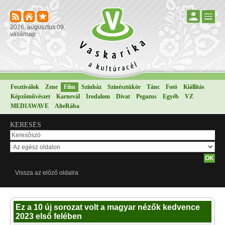
2026. augusztus 09.
vasárnap
Fesztiválok
Zene
Film
Színház
Színésztükör
Tánc
Fotó
Kiállítás
Képzőművészet
Karnevál
Irodalom
Divat
Pegazus
Egyéb
VZ
MEDIAWAVE
AlteRába
KERESÉS
Vissza az előző oldalra
Ez a 10 új sorozat volt a magyar nézők kedvence
2023 első felében