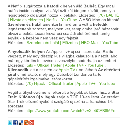
A Netflix sugározza a
hatodik
helyen álló
Balhé
t. Egy utcai
autós incidens olyan viszályt szít két idegen között, amely a
legsötétebb oldalukat hozza ki belőlük. Előzetes:
(70) BALHÉ
| Hivatalos előzetes | Netflix - YouTube
. A HBO Max-on látható
Szerelem és halál
amerikai krimi-dráma volt a
hetedik
legnézettebb sorozat, melyben két, templomba járó házaspár
élvezi a békés texasi kisvárosi családi élet örömeit, amíg
egyikük a kezébe nem vesz egy fejszét.
Előzetes:
Szerelem és halál | Előzetes | HBO Max - YouTube
A nyolcadik helyen
Az Apple Tv+ új sci-fi sorozata,
A siló
végzett, mely egy disztópikus világba kalauzolja a nézőt, ahol
már egy kérdés feltevése is veszélybe sodorhatja az embert.
Előzetes:
Silo - Official Trailer | Apple TV+ - YouTube
.
Kilencedik
lett a szintén az
Apple TV+
-on látható
Az eltérített
járat
című akció, mely egy Dubaiból Londonba tartó
gépeltérítés izgalmaival szórakoztat.
Előzetes:
(70) Hijack - Official Trailer | Apple TV+ - YouTube
Végül a
Skyshowtime is felkerült a legjobbak közé, hisz a
Star
Trek: Különös új világok
zárja a TOP 10-es listát. Az eredeti
Star Trek előzményeként szolgáló új széria a franchise 14.
sorozata.
Előzetes:
https://www.youtube.com/watch?v=XL4iCAB6MFo