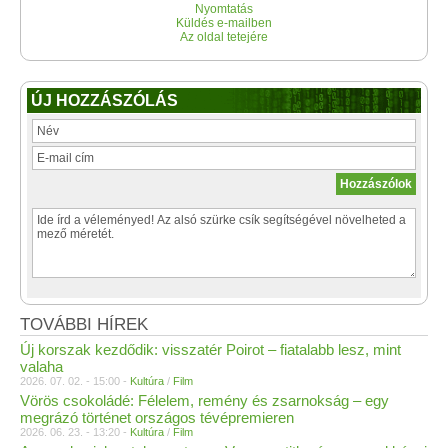
Nyomtatás
Küldés e-mailben
Az oldal tetejére
ÚJ HOZZÁSZÓLÁS
TOVÁBBI HÍREK
Új korszak kezdődik: visszatér Poirot – fiatalabb lesz, mint
valaha
2026. 07. 02. - 15:00 -
Kultúra
/
Film
Vörös csokoládé: Félelem, remény és zsarnokság – egy
megrázó történet országos tévépremieren
2026. 06. 23. - 13:20 -
Kultúra
/
Film