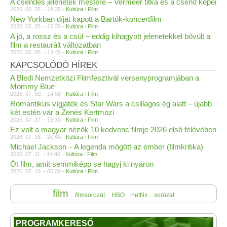
A csendes jelenetek mestere – Vermeer titka és a csend képei
2026. 05. 25. - 18:35 -
Kultúra
/
Film
New Yorkban díjat kapott a Bartók-koncertfilm
2026. 05. 25. - 16:35 -
Kultúra
/
Film
A jó, a rossz és a csúf – eddig kihagyott jelenetekkel bővült a
film a restaurált változatban
2026. 05. 08. - 13:45 -
Kultúra
/
Film
KAPCSOLÓDÓ HÍREK
A Bledi Nemzetközi Filmfesztivál versenyprogramjában a
Mommy Blue
2026. 07. 30. - 14:00 -
Kultúra
/
Film
Romantikus vígjáték és Star Wars a csillagos ég alatt – újabb
két estén vár a Zenés Kertmozi
2026. 07. 27. - 13:30 -
Kultúra
/
Film
Ez volt a magyar nézők 10 kedvenc filmje 2026 első félévében
2026. 07. 16. - 20:40 -
Kultúra
/
Film
Michael Jackson – A legenda mögött az ember (filmkritika)
2026. 07. 11. - 14:40 -
Kultúra
/
Film
Öt film, amit semmiképp se hagyj ki nyáron
2026. 07. 10. - 00:30 -
Kultúra
/
Film
film
filmsorozat
HBO
netflix
sorozat
PROGRAMKERESŐ