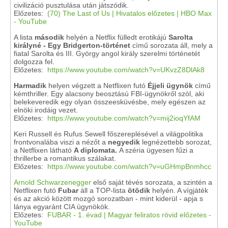
civilizáció pusztulása után játszódik.
Előzetes:
(70) The Last of Us | Hivatalos előzetes | HBO Max
- YouTube
A lista
második
helyén a Netflix
fülledt erotikájú
Sarolta
királyné - Egy Bridgerton-történet
című sorozata áll, mely a
fiatal Sarolta és III. György angol király szerelmi történetét
dolgozza fel.
Előzetes:
https://www.youtube.com/watch?v=UKvzZ8DlAk8
Harmadik
helyen végzett a Netflixen futó
Éjjeli ügynök
című
kémthriller. Egy alacsony beosztású FBI-ügynökről szól, aki
belekeveredik egy olyan összeesküvésbe, mely egészen az
elnöki irodáig vezet.
Előzetes:
https://www.youtube.com/watch?v=mij2ioqYfAM
Keri Russell és Rufus Sewell főszereplésével a világpolitika
frontvonalába viszi a nézőt a
negyedik
legnézettebb sorozat,
a Netflixen látható
A diplomata.
A széria
ügyesen fűzi a
thrillerbe a romantikus szálakat.
Előzetes:
https://www.youtube.com/watch?v=uGHmpBnmhcc
Arnold Schwarzenegger
első saját tévés sorozata, a szintén a
Netflixen futó
Fubar
áll a TOP-lista
ötödik
helyén. A vígjáték
és az akció között mozgó
sorozatban - mint kiderül - apja s
lánya
egyaránt CIA ügynökök.
Előzetes:
FUBAR - 1. évad | Magyar feliratos rövid előzetes -
YouTube