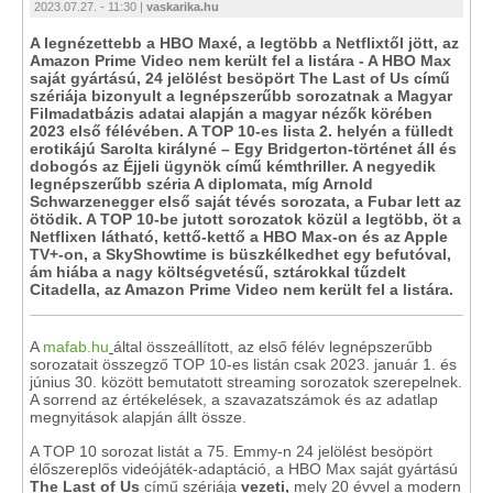
2023.07.27. - 11:30 |
vaskarika.hu
A legnézettebb a HBO Maxé, a legtöbb a Netflixtől jött, az
Amazon Prime Video nem került fel a listára - A HBO Max
saját gyártású, 24 jelölést besöpört The Last of Us című
szériája bizonyult a legnépszerűbb sorozatnak a Magyar
Filmadatbázis adatai alapján a magyar nézők körében
2023 első félévében. A TOP 10-es lista 2. helyén a fülledt
erotikájú Sarolta királyné – Egy Bridgerton-történet áll és
dobogós az Éjjeli ügynök című kémthriller. A negyedik
legnépszerűbb széria A diplomata, míg Arnold
Schwarzenegger első saját tévés sorozata, a Fubar lett az
ötödik. A TOP 10-be jutott sorozatok közül a legtöbb, öt a
Netflixen látható, kettő-kettő a HBO Max-on és az Apple
TV+-on, a SkyShowtime is büszkélkedhet egy befutóval,
ám hiába a nagy költségvetésű, sztárokkal tűzdelt
Citadella, az Amazon Prime Video nem került fel a listára.
A
mafab.hu
által összeállított, az első félév legnépszerűbb
sorozatait összegző TOP 10-es listán csak 2023. január 1. és
június 30. között bemutatott streaming sorozatok szerepelnek.
A sorrend az értékelések, a szavazatszámok és az adatlap
megnyitások alapján állt össze.
A TOP 10 sorozat listát a 75. Emmy-n 24 jelölést besöpört
élőszereplős videójáték-adaptáció, a HBO Max saját gyártású
The Last of Us
című szériája
vezeti,
mely 20 évvel a modern