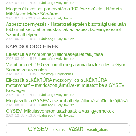
2026. 07. 14. - 14:00 -
Látószög
/
Helyi fókusz
Megemlékezés és parkavatás a 100 éve született Németh
Mihály emlékére Sárváron
2026. 07. 08. - 22:00 -
Látószög
/
Helyi fókusz
Azbesztszennyezés - Határozatképtelen bizottsági ülés után
több mint két órát tanácskoztak az azbesztszennyezésről
Szombathelyen
2026. 06. 18. - 19:30 -
Látószög
/
Helyi fókusz
KAPCSOLÓDÓ HÍREK
Elkészült a szombathelyi állomásépület felújítása
2026. 03. 19. - 15:15 -
Látószög
/
Helyi fókusz
Vasúttörténet: 150 éve indult meg a vonatközlekedés a Győr-
Sopron vasúvonalon
2026. 02. 11. - 11:35 -
Látószög
/
Helyi fókusz
Elkészült a „KÉKTÚRA mozdony” és a „KÉKTÚRA
motorvonat” – matricázott járműveket mutatott be a GYSEV
Kőszegen
2025. 10. 07. - 14:10 -
Látószög
/
Helyi fókusz
Megkezdte a GYSEV a szombathelyi állomásépület felújítását
2025. 08. 16. - 14:00 -
Látószög
/
Helyi fókusz
GYSEV: Mikulásvonaton utazhattak a vasi gyermekek
2024. 12. 08. - 13:00 -
Látószög
/
Helyi fókusz
GYSEV
vasút
lezárás
vasúti_átjáró