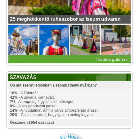
25 meghökkentő ruhaszobor az Iseum udvarán
További galériák
SZAVAZÁS
Ön mit szeret legjobban a szombathelyi nyárban?
10%
- A Tófürdőt.
42%
- A Savaria Karnevált.
7%
- A rengeteg fagyizási lehetőséget.
8%
- A sok gondozott parkot.
14%
- A nyugalmat, amit a város atmoszférája áraszt.
20%
- Csak az számít, hogy igazán meleg legyen.
Összesen 1954 szavazat