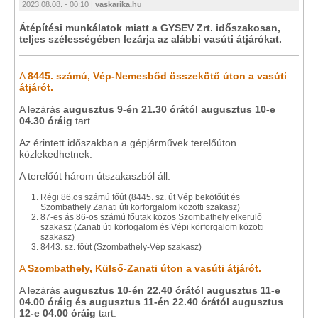
2023.08.08. - 00:10 |
vaskarika.hu
Átépítési munkálatok miatt a GYSEV Zrt. időszakosan,
teljes szélességében lezárja az alábbi vasúti átjárókat.
A
8445. számú, Vép-Nemesbőd összekötő úton a vasúti
átjárót.
A lezárás
augusztus 9-én 21.30 órától augusztus 10-e
04.30 óráig
tart.
Az érintett időszakban a gépjárművek terelőúton
közlekedhetnek.
A terelőút három útszakaszból áll:
Régi 86.os számú főút (8445. sz. út Vép bekötőút és
Szombathely Zanati úti körforgalom közötti szakasz)
87-es ás 86-os számú főutak közös Szombathely elkerülő
szakasz (Zanati úti körfogalom és Vépi körforgalom közötti
szakasz)
8443. sz. főút (Szombathely-Vép szakasz)
A
Szombathely, Külső-Zanati úton a vasúti átjárót.
A lezárás
augusztus 10-én 22.40 órától augusztus 11-e
04.00 óráig és augusztus 11-én 22.40 órától augusztus
12-e 04.00 óráig
tart.