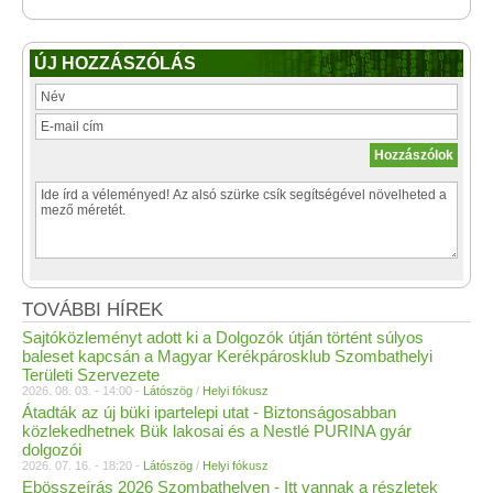
ÚJ HOZZÁSZÓLÁS
TOVÁBBI HÍREK
Sajtóközleményt adott ki a Dolgozók útján történt súlyos
baleset kapcsán a Magyar Kerékpárosklub Szombathelyi
Területi Szervezete
2026. 08. 03. - 14:00 -
Látószög
/
Helyi fókusz
Átadták az új büki ipartelepi utat - Biztonságosabban
közlekedhetnek Bük lakosai és a Nestlé PURINA gyár
dolgozói
2026. 07. 16. - 18:20 -
Látószög
/
Helyi fókusz
Ebösszeírás 2026 Szombathelyen - Itt vannak a részletek