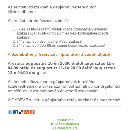
Az érintett időszakban a gépjárművek terelőúton
közlekedhetnek.
A terelőút három útszakaszból áll:
87-es ás 86-os számú főutak közös Szombathely elkerülő
szakasz (Zanati úti körfogalom és Vépi körforgalom közötti
szakasz)
8443. sz. főút (Szombathely-Vép szakasz)
8445. sz. főút (Vép-86.os számú főutak közötti szakasza)
A
Szombathely, Szervizút - Ipari úton a vasúti átjárót.
A lezárás
augusztus 10-én 20.00 órától augusztus 11-e
04.00 óráig és augusztus 11-én 20.00 órától augusztus
12-e 04.00 óráig
tart.
Az érintett időszakban a gépjárművek terelőúton
közlekedhetnek, a 87-es számú főút Zanati úti körforgalomtól
az M86-os út csomópontján át vezető szakaszán.
A GYSEV Zrt. kéri a gépjárművezetők türelmét és megértését!
Nyomtatás
Küldés e-mailben
Az oldal tetejére