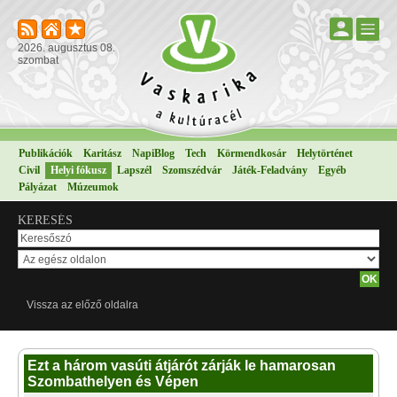
2026. augusztus 08.
szombat
Publikációk
Karitász
NapiBlog
Tech
Körmendkosár
Helytörténet
Civil
Helyi fókusz
Lapszél
Szomszédvár
Játék-Feladvány
Egyéb
Pályázat
Múzeumok
KERESÉS
Vissza az előző oldalra
Ezt a három vasúti átjárót zárják le hamarosan
Szombathelyen és Vépen