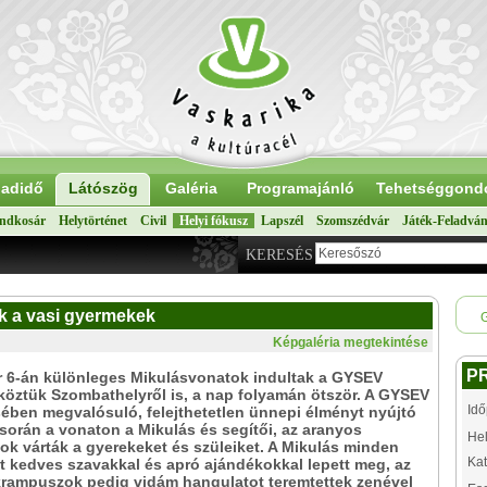
adidő
Látószög
Galéria
Programajánló
Tehetséggond
ndkosár
Helytörténet
Civil
Helyi fókusz
Lapszél
Szomszédvár
Játék-Feladvá
KERESÉS
k a vasi gyermekek
Képgaléria megtekintése
P
 6-án különleges Mikulásvonatok indultak a GYSEV
köztük Szombathelyről is, a nap folyamán ötször. A GYSEV
Idő
ében megvalósuló, felejthetetlen ünnepi élményt nyújtó
orán a vonaton a Mikulás és segítői, az aranyos
Hel
k várták a gyerekeket és szüleiket. A Mikulás minden
Kat
 kedves szavakkal és apró ajándékokkal lepett meg, az
rampuszok pedig vidám hangulatot teremtettek zenével