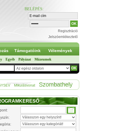
BELÉPÉS
:
Regisztráció
Jelszóemlékeztető
ozás
Támogatóink
Vélemények
ny
Egyéb
Pályázat
Múzeumok
Szombathely
GYSEV
Mikulásvonat
ROGRAMKERESŐ
pont:
yszín:
egória: