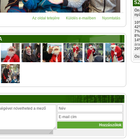
S
Ön 
ny
Az oldal tetejére
Küldés e-mailben
Nyomtatás
10
42
7%
8%
A
14
ára
20
Ös