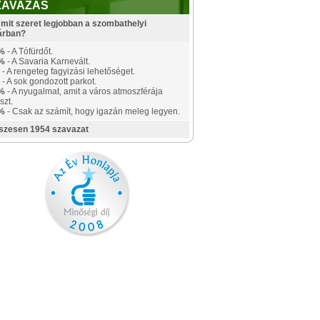
ZAVAZÁS
mit szeret legjobban a szombathelyi
árban?
%
- A Tófürdőt.
%
- A Savaria Karnevált.
- A rengeteg fagyizási lehetőséget.
- A sok gondozott parkot.
%
- A nyugalmat, amit a város atmoszférája
szt.
%
- Csak az számít, hogy igazán meleg legyen.
szesen 1954 szavazat