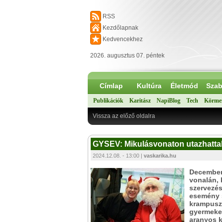
RSS
Kezdőlapnak
Kedvencekhez
2026. augusztus 07. péntek
Címlap
Kultúra
Életmód
Szab
Publikációk
Karitász
NapiBlog
Tech
Körme
Vissza az előző oldalra
GYSEV: Mikulásvonaton utazhatta
2024.12.08. - 13:00 |
vaskarika.hu
December
vonalán, 
szervezés
esemény s
krampuszo
gyermeket
aranyos k