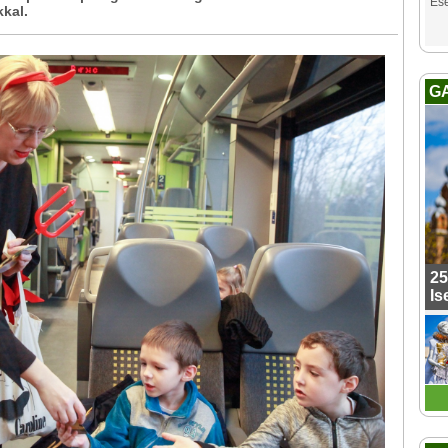
Es
kkal.
G
25
Is