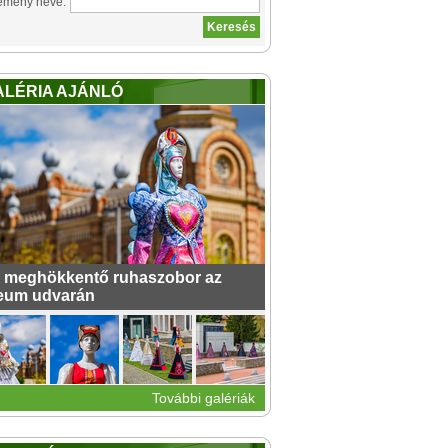
emény neve:
ALÉRIA AJÁNLÓ
 meghökkentő ruhaszobor az
eum udvarán
További galériák