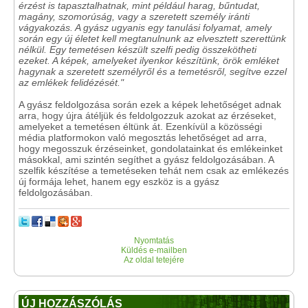
érzést is tapasztalhatnak, mint például harag, bűntudat,
magány, szomorúság, vagy a szeretett személy iránti
vágyakozás. A gyász ugyanis egy tanulási folyamat, amely
során egy új életet kell megtanulnunk az elvesztett szerettünk
nélkül. Egy temetésen készült szelfi pedig összekötheti
ezeket. A képek, amelyeket ilyenkor készítünk, örök emléket
hagynak a szeretett személyről és a temetésről, segítve ezzel
az emlékek felidézését."
A gyász feldolgozása során ezek a képek lehetőséget adnak
arra, hogy újra átéljük és feldolgozzuk azokat az érzéseket,
amelyeket a temetésen éltünk át. Ezenkívül a közösségi
média platformokon való megosztás lehetőséget ad arra,
hogy megosszuk érzéseinket, gondolatainkat és emlékeinket
másokkal, ami szintén segíthet a gyász feldolgozásában. A
szelfik készítése a temetéseken tehát nem csak az emlékezés
új formája lehet, hanem egy eszköz is a gyász
feldolgozásában.
Nyomtatás
Küldés e-mailben
Az oldal tetejére
ÚJ HOZZÁSZÓLÁS