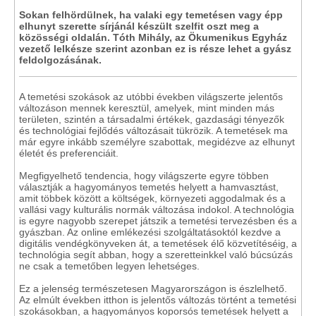
Sokan felhördülnek, ha valaki egy temetésen vagy épp
elhunyt szerette sírjánál készült szelfit oszt meg a
közösségi oldalán. Tóth Mihály, az Ökumenikus Egyház
vezető lelkésze szerint azonban ez is része lehet a gyász
feldolgozásának.
A temetési szokások az utóbbi években világszerte jelentős
változáson mennek keresztül, amelyek, mint minden más
területen, szintén a társadalmi értékek, gazdasági tényezők
és technológiai fejlődés változásait tükrözik. A temetések ma
már egyre inkább személyre szabottak, megidézve az elhunyt
életét és preferenciáit.
Megfigyelhető tendencia, hogy világszerte egyre többen
választják a hagyományos temetés helyett a hamvasztást,
amit többek között a költségek, környezeti aggodalmak és a
vallási vagy kulturális normák változása indokol. A technológia
is egyre nagyobb szerepet játszik a temetési tervezésben és a
gyászban. Az online emlékezési szolgáltatásoktól kezdve a
digitális vendégkönyveken át, a temetések élő közvetítéséig, a
technológia segít abban, hogy a szeretteinkkel való búcsúzás
ne csak a temetőben legyen lehetséges.
Ez a jelenség természetesen Magyarországon is észlelhető.
Az elmúlt években itthon is jelentős változás történt a temetési
szokásokban, a hagyományos koporsós temetések helyett a