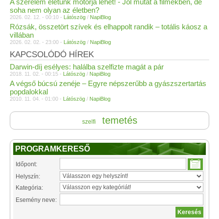
A szerelem életünk motorja lehet! - Jól mutat a filmekben, de
soha nem olyan az életben?
2026. 02. 12. - 00:10 -
Látószög
/
NapiBlog
Rózsák, összetört szívek és elhappolt randik – totális káosz a
villában
2026. 02. 02. - 23:00 -
Látószög
/
NapiBlog
KAPCSOLÓDÓ HÍREK
Darwin-díj esélyes: halálba szelfizte magát a pár
2018. 11. 02. - 00:15 -
Látószög
/
NapiBlog
A végső búcsú zenéje – Egyre népszerűbb a gyászszertartás
popdalokkal
2010. 11. 04. - 01:00 -
Látószög
/
NapiBlog
temetés
szelfi
PROGRAMKERESŐ
Időpont:
Helyszín:
Kategória:
Esemény neve: