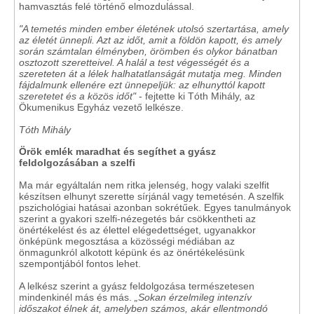
hamvasztás felé történő elmozdulással.
"A temetés minden ember életének utolsó szertartása, amely
az életét ünnepli. Azt az időt, amit a földön kapott, és amely
során számtalan élményben, örömben és olykor bánatban
osztozott szeretteivel. A halál a test végességét és a
szereteten át a lélek halhatatlanságát mutatja meg. Minden
fájdalmunk ellenére ezt ünnepeljük: az elhunyttól kapott
szeretetet és a közös időt"
- fejtette ki Tóth Mihály, az
Ökumenikus Egyház vezető lelkésze.
Tóth Mihály
Örök emlék maradhat és segíthet a gyász
feldolgozásában a szelfi
Ma már egyáltalán nem ritka jelenség, hogy valaki szelfit
készítsen elhunyt szerette sírjánál vagy temetésén. A szelfik
pszichológiai hatásai azonban sokrétűek. Egyes tanulmányok
szerint a gyakori szelfi-nézegetés bár csökkentheti az
önértékelést és az élettel elégedettséget, ugyanakkor
önképünk megosztása a közösségi médiában az
önmagunkról alkotott képünk és az önértékelésünk
szempontjából fontos lehet.
A lelkész szerint a gyász feldolgozása természetesen
mindenkinél más és más.
„Sokan érzelmileg intenzív
időszakot élnek át, amelyben számos, akár ellentmondó