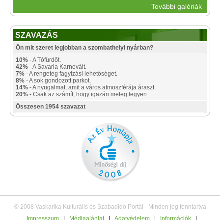
További galériák
SZAVAZÁS
Ön mit szeret legjobban a szombathelyi nyárban?
10%
- A Tófürdőt.
42%
- A Savaria Karnevált.
7%
- A rengeteg fagyizási lehetőséget.
8%
- A sok gondozott parkot.
14%
- A nyugalmat, amit a város atmoszférája áraszt.
20%
- Csak az számít, hogy igazán meleg legyen.
Összesen 1954 szavazat
© 2008 Vaskarika Kulturális és Szabadidő Portál - Minden jog fenntartva
Impresszum
|
Médiaajánlat
|
Adatvédelem
|
Információk
|