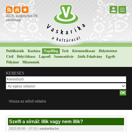
2026. augusztus 09.
vasárnap
Publikációk
Karitász
NapiBlog
Tech
Körmendkosár
Helytörténet
Civil
Helyi fókusz
Lapszél
Szomszédvár
Játék-Feladvány
Egyéb
Pályázat
Múzeumok
KERESÉS
Vissza az előző oldalra
Szelfi a sírnál: illik vagy nem illik?
2023.08.08. - 07:15 |
vaskarika.hu