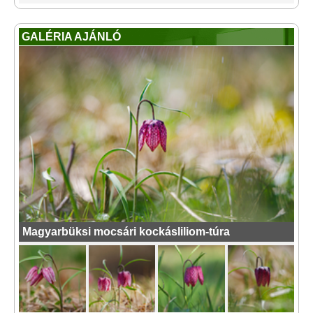
GALÉRIA AJÁNLÓ
Magyarbüksi mocsári kockásliliom-túra