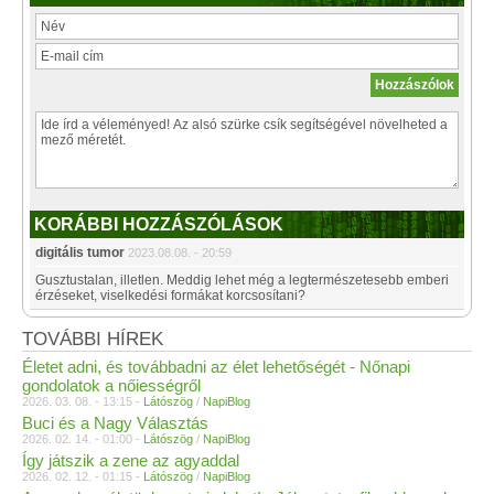
KORÁBBI HOZZÁSZÓLÁSOK
digitális tumor
2023.08.08. - 20:59
Gusztustalan, illetlen. Meddig lehet még a legtermészetesebb emberi
érzéseket, viselkedési formákat korcsosítani?
TOVÁBBI HÍREK
Életet adni, és továbbadni az élet lehetőségét - Nőnapi
gondolatok a nőiességről
2026. 03. 08. - 13:15 -
Látószög
/
NapiBlog
Buci és a Nagy Választás
2026. 02. 14. - 01:00 -
Látószög
/
NapiBlog
Így játszik a zene az agyaddal
2026. 02. 12. - 01:15 -
Látószög
/
NapiBlog