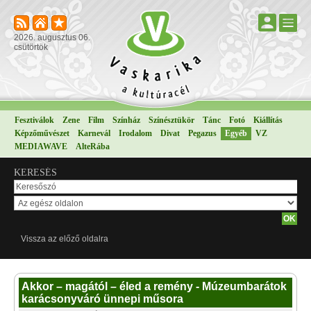
2026. augusztus 06.
csütörtök
Fesztiválok
Zene
Film
Színház
Színésztükör
Tánc
Fotó
Kiállítás
Képzőművészet
Karnevál
Irodalom
Divat
Pegazus
Egyéb
VZ
MEDIAWAVE
AlteRába
KERESÉS
Vissza az előző oldalra
Akkor – magától – éled a remény - Múzeumbarátok
karácsonyváró ünnepi műsora