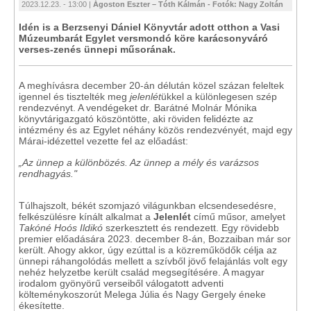
2023.12.23. - 13:00 |
Ágoston Eszter – Tóth Kálmán - Fotók: Nagy Zoltán
Idén is a Berzsenyi Dániel Könyvtár adott otthon a Vasi
Múzeumbarát Egylet versmondó köre karácsonyváró
verses-zenés ünnepi műsorának.
A meghívásra december 20-án délután közel százan feleltek
igennel és tisztelték meg
jelenlét
ükkel a különlegesen szép
rendezvényt. A vendégeket dr. Barátné Molnár Mónika
könyvtárigazgató köszöntötte, aki röviden felidézte az
intézmény és az Egylet néhány közös rendezvényét, majd egy
Márai-idézettel vezette fel az előadást:
„Az ünnep a különbözés. Az ünnep a mély és varázsos
rendhagyás."
Túlhajszolt, békét szomjazó világunkban elcsendesedésre,
felkészülésre kínált alkalmat a
Jelenlét
című műsor, amelyet
Takóné Hoós Ildikó
szerkesztett és rendezett. Egy rövidebb
premier előadására 2023. december 8-án, Bozzaiban már sor
került. Ahogy akkor, úgy ezúttal is a közreműködők célja az
ünnepi ráhangolódás mellett a szívből jövő felajánlás volt egy
nehéz helyzetbe került család megsegítésére. A magyar
irodalom gyönyörű verseiből válogatott adventi
költeménykoszorút Melega Júlia és Nagy Gergely éneke
ékesítette.