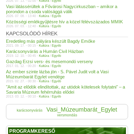
2026. 07. 13. - 02:00 -
Kultúra
/
Egyéb
Vasi látássérültek a Fővárosi Nagycirkuszban – amikor a
porondon a csoda valósággá válik
2026. 07. 08. - 13:40 -
Kultúra
/
Egyéb
Közösségi emlékgyűjtésre hív a közel félévszázados MMIK
2026. 07. 03. - 12:40 -
Kultúra
/
Egyéb
KAPCSOLÓDÓ HÍREK
Eredetileg más pályára készült Bagdy Emőke
2021. 09. 17. - 00:15 -
Kultúra
/
Egyéb
Karácsonyvárás a Humán Civil Házban
2019. 12. 10. - 00:45 -
Kultúra
/
Egyéb
Gazdag Erzsi vers- és mesemondó verseny
2017. 01. 12. - 00:20 -
Kultúra
/
Egyéb
Az ember szinte lázba jön - S. Pável Judit volt a Vasi
Múzeumbarát Egylet vendége
2015. 02. 27. - 00:30 -
Kultúra
/
Egyéb
"Amit az elődök elindítottak, az utódok kötelesek folytatni" – a
Savaria Múzeum fehérruhás elődei
2013. 03. 12. - 00:10 -
Kultúra
/
Egyéb
Vasi_Múzeumbarát_Egylet
karácsonyvárás
versmondás
PROGRAMKERESŐ