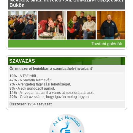
Bükön
További galériák
SZAVAZÁS
Ön mit szeret legjobban a szombathelyi nyárban?
10%
- A Tófürdőt.
42%
- A Savaria Karnevált.
7%
- A rengeteg fagyizási lehetőséget.
8%
- A sok gondozott parkot.
14%
- A nyugalmat, amit a város atmoszférája áraszt.
20%
- Csak az számít, hogy igazán meleg legyen.
Összesen 1954 szavazat