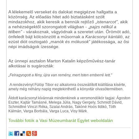
A lélekemelő verseket és dalokat megigézve hallgatta a
közönség. Az előadás hitet adó biztatásként szólt
mindazokhoz, akik keresik a bennük rejtőző „
istenarcot"
, akik
a nehézségektől szorongatott világban - „
pajzs nélkül a
télben"
- várakoznak, vágyódnak a szeretet után. Örömöt adó,
önfeledt bájt kölcsönzött a műsornak a
Karácsonyi kántáló
, az
ezüst diót osztogató „
manók és mókusok
" játékossága, az ősi
népi imádságok ízessége.
Az ünnepi asztalon Marton Katalin képzőművész-tanár
alkotásai is sugározták:
„Felragyogott a fény, újra van remény,
mert Isten emberré lett."
A rendezvényt Fülöp Tibor ez alkalomra összeállított kiállítása kísérte,
amely még néhány napig megtekinthető a könyvtár olvasótermében.
Áldott karácsonyt kívánnak mindenkinek a versmondókör tagjai: Ágoston
Eszter, Kajtár Tamásné, Melega Júlia, Nagy Gergely, Schmidt Dávid,
Schmidtné Vinczi Réka, Szalai András, Takóné Hoós Ildikó, Tóth
Kálmán, Varga Borbála, Varga Luca, Visy Márk.
További fotók a Vasi Múzeumbarát Egylet weboldalán