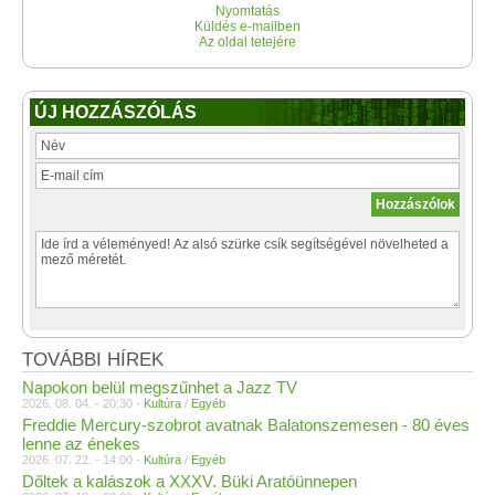
Nyomtatás
Küldés e-mailben
Az oldal tetejére
ÚJ HOZZÁSZÓLÁS
TOVÁBBI HÍREK
Napokon belül megszűnhet a Jazz TV
2026. 08. 04. - 20:30 -
Kultúra
/
Egyéb
Freddie Mercury-szobrot avatnak Balatonszemesen - 80 éves
lenne az énekes
2026. 07. 22. - 14:00 -
Kultúra
/
Egyéb
Dőltek a kalászok a XXXV. Büki Aratóünnepen