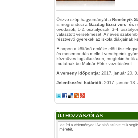
Őrizve szép hagyományát a
Reményik Sá
is megrendezi a
Gazdag Erzsi vers- és
óvódások, 1-2. osztályosok, 3-4. osztály
választott verset/mesét. A neves szakember
résztvevő gyerekek az iskola diákjainak 
E napon a költőnő emléke előtt tiszteleg
és mesemondás mellett vendégeink gyöny
kézműves foglalkozáson, megtekinthetik a
mutatnak be Molnár Péter vezetésével.
A verseny időpontja:
2017. január 20. 9
Jelentkezési határidő:
2017. január 13. 
ÚJ HOZZÁSZÓLÁS