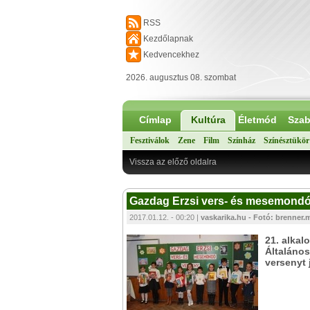
RSS
Kezdőlapnak
Kedvencekhez
2026. augusztus 08. szombat
Címlap
Kultúra
Életmód
Szab
Fesztiválok
Zene
Film
Színház
Színésztükör
Vissza az előző oldalra
Gazdag Erzsi vers- és mesemondó
2017.01.12. - 00:20 |
vaskarika.hu - Fotó: brenner.
21. alka
Általáno
versenyt 