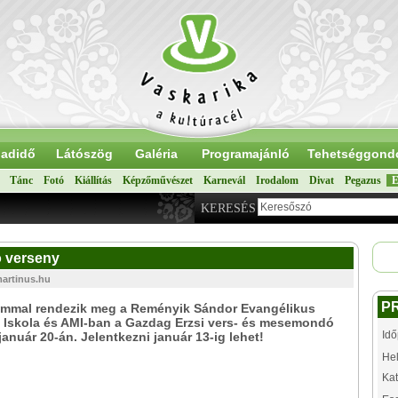
adidő
Látószög
Galéria
Programajánló
Tehetséggond
Tánc
Fotó
Kiállítás
Képzőművészet
Karnevál
Irodalom
Divat
Pegazus
E
KERESÉS
 verseny
martinus.hu
P
lommal rendezik meg a Reményik Sándor Evangélikus
s Iskola és AMI-ban a Gazdag Erzsi vers- és mesemondó
Idő
január 20-án. Jelentkezni január 13-ig lehet!
Hel
Kat