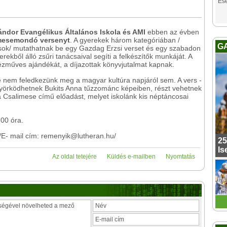
Es
ndor Evangélikus Általános Iskola és AMI
ebben az évben
 mesemondó versenyt
. A gyerekek három kategóriában /
G
osok/ mutathatnak be egy Gazdag Erzsi verset és egy szabadon
ekből álló zsűri tanácsaival segíti a felkészítők munkáját. A
kézműves ajándékát, a díjazottak könyvjutalmat kapnak.
ve nem feledkezünk meg a magyar kultúra napjáról sem. A vers -
örködhetnek Bukits Anna tűzzománc képeiben, részt vehetnek
 Csalimese című előadást, melyet iskolánk kis néptáncosai
.00 óra.
/E- mail cím: remenyik@lutheran.hu/
25
Is
Az oldal tetejére
Küldés e-mailben
Nyomtatás