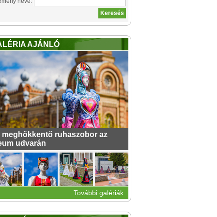
emény neve:
ALÉRIA AJÁNLÓ
 meghökkentő ruhaszobor az
eum udvarán
További galériák