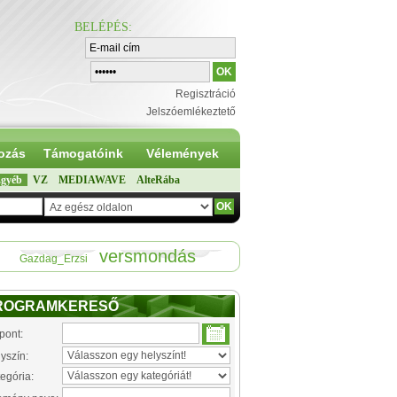
BELÉPÉS
:
Regisztráció
Jelszóemlékeztető
ozás
Támogatóink
Vélemények
gyéb
VZ
MEDIAWAVE
AlteRába
versmondás
Gazdag_Erzsi
ROGRAMKERESŐ
pont:
yszín:
egória: