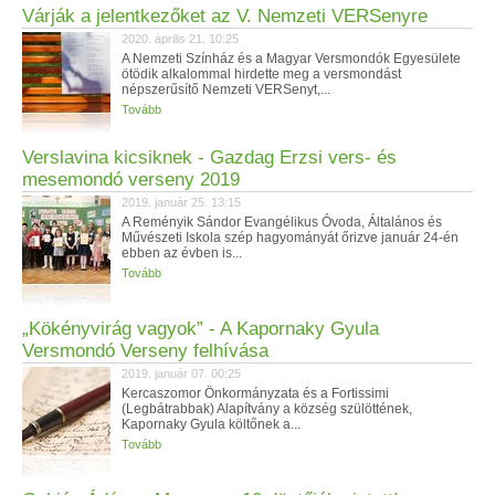
Várják a jelentkezőket az V. Nemzeti VERSenyre
2020. április 21. 10:25
A Nemzeti Színház és a Magyar Versmondók Egyesülete
ötödik alkalommal hirdette meg a versmondást
népszerűsítő Nemzeti VERSenyt,...
Tovább
Verslavina kicsiknek - Gazdag Erzsi vers- és
mesemondó verseny 2019
2019. január 25. 13:15
A Reményik Sándor Evangélikus Óvoda, Általános és
Művészeti Iskola szép hagyományát őrizve január 24-én
ebben az évben is...
Tovább
„Kökényvirág vagyok” - A Kapornaky Gyula
Versmondó Verseny felhívása
2019. január 07. 00:25
Kercaszomor Önkormányzata és a Fortissimi
(Legbátrabbak) Alapítvány a község szülöttének,
Kapornaky Gyula költőnek a...
Tovább