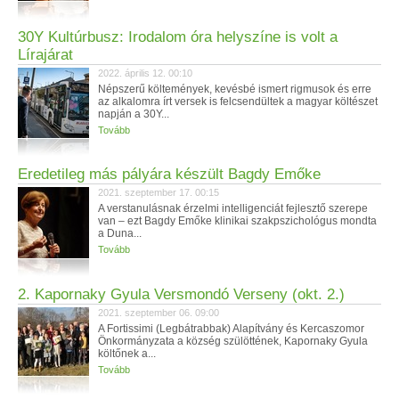
30Y Kultúrbusz: Irodalom óra helyszíne is volt a
Lírajárat
2022. április 12. 00:10
Népszerű költemények, kevésbé ismert rigmusok és erre
az alkalomra írt versek is felcsendültek a magyar költészet
napján a 30Y...
Tovább
Eredetileg más pályára készült Bagdy Emőke
2021. szeptember 17. 00:15
A verstanulásnak érzelmi intelligenciát fejlesztő szerepe
van – ezt Bagdy Emőke klinikai szakpszichológus mondta
a Duna...
Tovább
2. Kapornaky Gyula Versmondó Verseny (okt. 2.)
2021. szeptember 06. 09:00
A Fortissimi (Legbátrabbak) Alapítvány és Kercaszomor
Önkormányzata a község szülöttének, Kapornaky Gyula
költőnek a...
Tovább