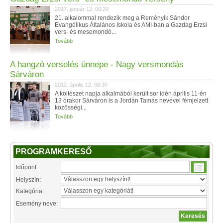
2017. január 12. 00:20
21. alkalommal rendezik meg a Reményik Sándor
Evangélikus Általános Iskola és AMI-ban a Gazdag Erzsi
vers- és mesemondó...
Tovább
A hangzó verselés ünnepe - Nagy versmondás
Sárváron
2012. április 12. 08:30
A költészet napja alkalmából került sor idén április 11-én
13 órakor Sárváron is a Jordán Tamás nevével fémjelzett
közösségi...
Tovább
PROGRAMKERESŐ
Időpont:
Helyszín:
Kategória:
Esemény neve: