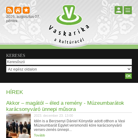
2026. augusztus 07.
péntek
KERESÉS
HÍREK
Akkor – magától – éled a remény - Múzeumbarátok
karácsonyváró ünnepi műsora
2023. december 23. 13:00
Idén is a Berzsenyi Dániel Könyvtár adott otthon a Vasi
Múzeumbarát Egylet versmondó köre karácsonyváró
verses-zenés ünnepi...
Tovább