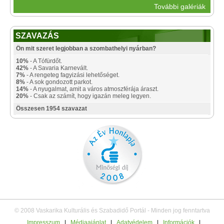
További galériák
SZAVAZÁS
Ön mit szeret legjobban a szombathelyi nyárban?
10%
- A Tófürdőt.
42%
- A Savaria Karnevált.
7%
- A rengeteg fagyizási lehetőséget.
8%
- A sok gondozott parkot.
14%
- A nyugalmat, amit a város atmoszférája áraszt.
20%
- Csak az számít, hogy igazán meleg legyen.
Összesen 1954 szavazat
© 2008 Vaskarika Kulturális és Szabadidő Portál - Minden jog fenntartva
Impresszum
|
Médiaajánlat
|
Adatvédelem
|
Információk
|