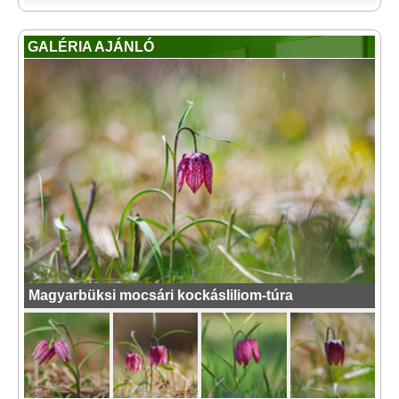
GALÉRIA AJÁNLÓ
Magyarbüksi mocsári kockásliliom-túra