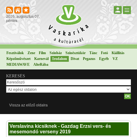
2026. augusztus 07.
péntek
Fesztiválok
Zene
Film
Színház
Színésztükör
Tánc
Fotó
Kiállítás
Képzőművészet
Karnevál
Irodalom
Divat
Pegazus
Egyéb
VZ
MEDIAWAVE
AlteRába
KERESÉS
Vissza az előző oldalra
Verslavina kicsiknek - Gazdag Erzsi vers- és
mesemondó verseny 2019