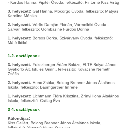
- Kardos Hanna, Pipitér Óvoda, felkészítő: Fintorné Kiss Virág
3. helyezett:
Gál Hanna, Mocorgó Óvoda, felkészítő: Mátyás
Karolina Mónika
2. helyezett:
Vörös Damján Flórián, Vármelléki Óvoda -
Sárvár, felkészítő: Gombásiné Fürdős Dorina
1. helyezett:
Borsos Dorka, Szivárvány Óvoda, felkészítő:
Máté Ildikó
1-2. osztályosok
3. helyezett:
Fukszberger Ádám Balázs, ELTE Bolyai János
Gyakorló Ált. Isk. és Gimn., felkészítő: Kovácsné Németh
Zsófia
2. helyezett:
Henc Zsóka, Boldog Brenner János Általános
Iskola, felkészítő: Baumgartner Imréné
1. helyezett:
Lichtmann Flóra Krisztina, Zrínyi Ilona Általános
Iskola, felkészítő: Csillag Éva
3-4. osztályosok
Különdíjas:
Kiss Gellért, Boldog Brenner János Általános Iskola,
felkészítő: Siposné Varga Krisztina