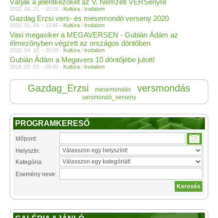
Várják a jelentkezőket az V. Nemzeti VERSenyre
2020. 04. 21. - 10:25 -
Kultúra
/
Irodalom
Gazdag Erzsi vers- és mesemondó verseny 2020
2020. 01. 24. - 13:45 -
Kultúra
/
Irodalom
Vasi megasiker a MEGAVERSEN - Gubián Ádám az
élmezőnyben végzett az országos döntőben
2018. 04. 12. - 20:00 -
Kultúra
/
Irodalom
Gubián Ádám a Megavers 10 döntőjébe jutott!
2018. 03. 03. - 00:40 -
Kultúra
/
Irodalom
Gazdag_Erzsi
versmondás
mesemondás
versmondó_verseny
PROGRAMKERESŐ
Időpont:
Helyszín:
Kategória:
Esemény neve: