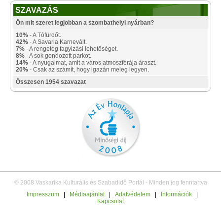
SZAVAZÁS
Ön mit szeret legjobban a szombathelyi nyárban?
10%
- A Tófürdőt.
42%
- A Savaria Karnevált.
7%
- A rengeteg fagyizási lehetőséget.
8%
- A sok gondozott parkot.
14%
- A nyugalmat, amit a város atmoszférája áraszt.
20%
- Csak az számít, hogy igazán meleg legyen.
Összesen 1954 szavazat
© 2008 Vaskarika Kulturális és Szabadidő Portál - Minden jog fenntartva
Impresszum
|
Médiaajánlat
|
Adatvédelem
|
Információk
|
Kapcsolat