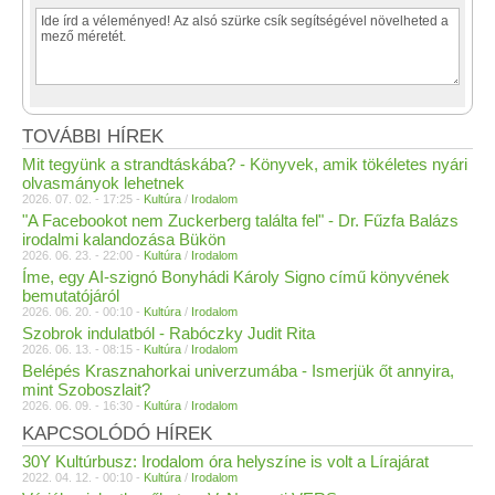
TOVÁBBI HÍREK
Mit tegyünk a strandtáskába? - Könyvek, amik tökéletes nyári
olvasmányok lehetnek
2026. 07. 02. - 17:25 -
Kultúra
/
Irodalom
"A Facebookot nem Zuckerberg találta fel" - Dr. Fűzfa Balázs
irodalmi kalandozása Bükön
2026. 06. 23. - 22:00 -
Kultúra
/
Irodalom
Íme, egy AI-szignó Bonyhádi Károly Signo című könyvének
bemutatójáról
2026. 06. 20. - 00:10 -
Kultúra
/
Irodalom
Szobrok indulatból - Rabóczky Judit Rita
2026. 06. 13. - 08:15 -
Kultúra
/
Irodalom
Belépés Krasznahorkai univerzumába - Ismerjük őt annyira,
mint Szoboszlait?
2026. 06. 09. - 16:30 -
Kultúra
/
Irodalom
KAPCSOLÓDÓ HÍREK
30Y Kultúrbusz: Irodalom óra helyszíne is volt a Lírajárat
2022. 04. 12. - 00:10 -
Kultúra
/
Irodalom