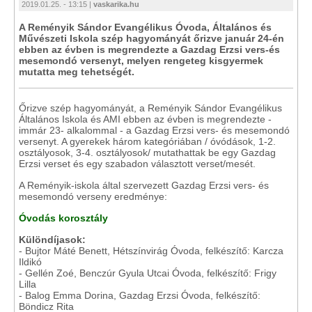
2019.01.25. - 13:15 |
vaskarika.hu
A Reményik Sándor Evangélikus Óvoda, Általános és
Művészeti Iskola szép hagyományát őrizve január 24-én
ebben az évben is megrendezte a Gazdag Erzsi vers-és
mesemondó versenyt, melyen rengeteg kisgyermek
mutatta meg tehetségét.
Őrizve szép hagyományát, a Reményik Sándor Evangélikus
Általános Iskola és AMI ebben az évben is megrendezte -
immár 23- alkalommal - a Gazdag Erzsi vers- és mesemondó
versenyt. A gyerekek három kategóriában / óvódások, 1-2.
osztályosok, 3-4. osztályosok/ mutathattak be egy Gazdag
Erzsi verset és egy szabadon választott verset/mesét.
A Reményik-iskola által szervezett Gazdag Erzsi vers- és
mesemondó verseny eredménye:
Óvodás korosztály
Különdíjasok:
- Bujtor Máté Benett, Hétszínvirág Óvoda, felkészítő: Karcza
Ildikó
- Gellén Zoé, Benczúr Gyula Utcai Óvoda, felkészítő: Frigy
Lilla
- Balog Emma Dorina, Gazdag Erzsi Óvoda, felkészítő:
Böndicz Rita