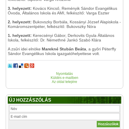
3. helyezett:
Kovács Kincső, Reményik Sándor Evangélikus
Óvoda, Általános Iskola és AMI, felkészítő: Varga Eszter
2. helyezett:
Bukovszky Borbála, Kossányi József Alapiskola -
Komáromszentpéter, felkészítő: Bukovszky Nóra
1. helyezett:
Kerecsényi Gábor, Derkovits Gyula Általános
Iskola, felkészítő: Dr. Némethné Jankó Szabó Klára
A zsűri idei elnöke
Marekné Stubán Beáta
, a győri Péterffy
Sándor Evangélikus Iskola igazgatóhelyettese volt.
Nyomtatás
Küldés e-mailben
Az oldal tetejére
ÚJ HOZZÁSZÓLÁS