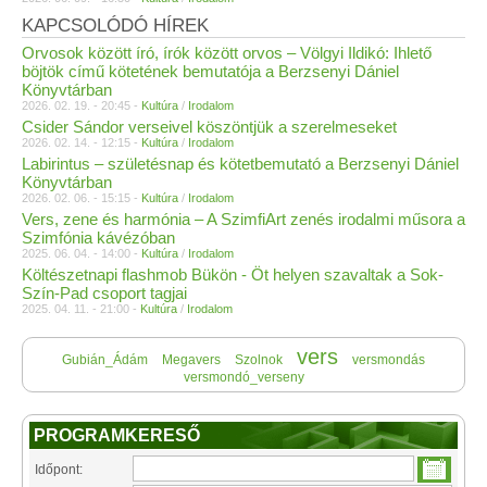
KAPCSOLÓDÓ HÍREK
Orvosok között író, írók között orvos – Völgyi Ildikó: Ihlető
böjtök című kötetének bemutatója a Berzsenyi Dániel
Könyvtárban
2026. 02. 19. - 20:45 -
Kultúra
/
Irodalom
Csider Sándor verseivel köszöntjük a szerelmeseket
2026. 02. 14. - 12:15 -
Kultúra
/
Irodalom
Labirintus – születésnap és kötetbemutató a Berzsenyi Dániel
Könyvtárban
2026. 02. 06. - 15:15 -
Kultúra
/
Irodalom
Vers, zene és harmónia – A SzimfiArt zenés irodalmi műsora a
Szimfónia kávézóban
2025. 06. 04. - 14:00 -
Kultúra
/
Irodalom
Költészetnapi flashmob Bükön - Öt helyen szavaltak a Sok-
Szín-Pad csoport tagjai
2025. 04. 11. - 21:00 -
Kultúra
/
Irodalom
vers
Gubián_Ádám
Megavers
Szolnok
versmondás
versmondó_verseny
PROGRAMKERESŐ
Időpont: