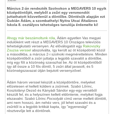
Eszter
Március 2-án rendezték Szolnokon a MEGAVERS 10 egyik
középdöntőjét, melyből a zsűri egy versmondót
juttathatott közvetlenül a döntőbe. Döntésük alapján ezt
Gubián Ádám, a szombathelyi Nyitra Utcai Általános
Iskola 8. osztályos tehetséges tanulója érdemelte ki!
Ahogy már beszámoltunk róla
, Ádám egyetlen Vas megyei
indulóként vett részt a MEGAVERS 10 Országos televíziós
tehetségkutató versenyen. Az előválogatót egy
Rakovszky
Zsuzsa verssel
abszolválta, így került az öt középdöntő közül
a másodikba, a március 2-i szolnoki megmérettetésre. Minden
középdöntőből a zsűri juttatja a legjobb szavalót a döntőbe,
míg egy főt a közönség szavazhat be. Az öt középdöntőből
így áll össze a 10 fős döntő, 5 zsűri által javasolt, és 5
közönségszavazat útján bejutott versenyzővel.
Ádám három verssel készült a középdöntőre, melyeket
előzetesen el kellett küldeni a zsűrinek. Szabó Lőrinc,
Kosztolányi Dezső és Kányádi Sándor egy-egy verséből
készült fel, és a helyszínen kellett eldöntenie, melyiket fogja
elszavalni. Szabó Lőrinc
Pocsolyák
című verse mellett döntött,
ami nem hosszú, ám nehéz vers, jól lehet szavalni és a
zsűritől is a legjobb kritikát kapta, így "egyenesági"
résztvevője lett a döntőnek.