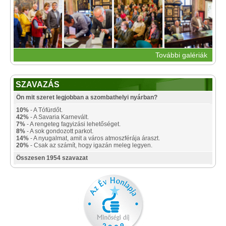
További galériák
SZAVAZÁS
Ön mit szeret legjobban a szombathelyi nyárban?
10%
- A Tófürdőt.
42%
- A Savaria Karnevált.
7%
- A rengeteg fagyizási lehetőséget.
8%
- A sok gondozott parkot.
14%
- A nyugalmat, amit a város atmoszférája áraszt.
20%
- Csak az számít, hogy igazán meleg legyen.
Összesen 1954 szavazat