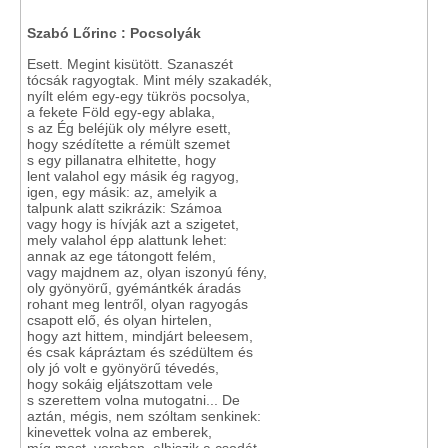
Szabó Lőrinc : Pocsolyák
Esett. Megint kisütött. Szanaszét
tócsák ragyogtak. Mint mély szakadék,
nyílt elém egy-egy tükrös pocsolya,
a fekete Föld egy-egy ablaka,
s az Ég beléjük oly mélyre esett,
hogy szédítette a rémült szemet
s egy pillanatra elhitette, hogy
lent valahol egy másik ég ragyog,
igen, egy másik: az, amelyik a
talpunk alatt szikrázik: Számoa
vagy hogy is hívják azt a szigetet,
mely valahol épp alattunk lehet:
annak az ege tátongott felém,
vagy majdnem az, olyan iszonyú fény,
oly gyönyörű, gyémántkék áradás
rohant meg lentről, olyan ragyogás
csapott elő, és olyan hirtelen,
hogy azt hittem, mindjárt beleesem,
és csak kápráztam és szédültem és
oly jó volt e gyönyörű tévedés,
hogy sokáig eljátszottam vele
s szerettem volna mutogatni... De
aztán, mégis, nem szóltam senkinek:
kinevettek volna az emberek,