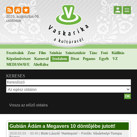
2026. augusztus 06.
csütörtök
Fesztiválok
Zene
Film
Színház
Színésztükör
Tánc
Fotó
Kiállítás
Képzőművészet
Karnevál
Irodalom
Divat
Pegazus
Egyéb
VZ
MEDIAWAVE
AlteRába
KERESÉS
Vissza az előző oldalra
Gubián Ádám a Megavers 10 döntőjébe jutott!
2018.03.03. - 00:40 |
Büki László 'Harlequin' - Fotók: Vásárhelyi-Tompa