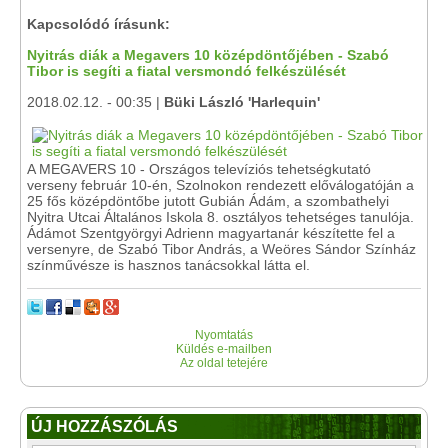
Kapcsolódó írásunk:
Nyitrás diák a Megavers 10 középdöntőjében - Szabó
Tibor is segíti a fiatal versmondó felkészülését
2018.02.12. - 00:35 |
Büki László 'Harlequin'
A MEGAVERS 10 - Országos televíziós tehetségkutató
verseny február 10-én, Szolnokon rendezett előválogatóján a
25 fős középdöntőbe jutott Gubián Ádám, a szombathelyi
Nyitra Utcai Általános Iskola 8. osztályos tehetséges tanulója.
Ádámot Szentgyörgyi Adrienn magyartanár készítette fel a
versenyre, de Szabó Tibor András, a Weöres Sándor Színház
színművésze is hasznos tanácsokkal látta el.
Nyomtatás
Küldés e-mailben
Az oldal tetejére
ÚJ HOZZÁSZÓLÁS