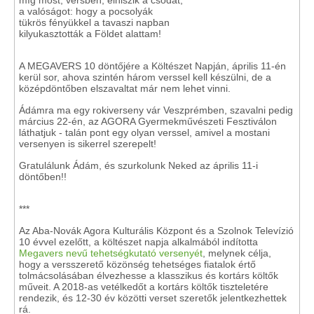
míg most, versben, elhiszik a csodát,
a valóságot: hogy a pocsolyák
tükrös fényükkel a tavaszi napban
kilyukasztották a Földet alattam!
A MEGAVERS 10 döntőjére a Költészet Napján, április 11-én
kerül sor, ahova szintén három verssel kell készülni, de a
középdöntőben elszavaltat már nem lehet vinni.
Ádámra ma egy rokiverseny vár Veszprémben, szavalni pedig
március 22-én, az AGORA Gyermekművészeti Fesztiválon
láthatjuk - talán pont egy olyan verssel, amivel a mostani
versenyen is sikerrel szerepelt!
Gratulálunk Ádám, és szurkolunk Neked az április 11-i
döntőben!!
***
Az Aba-Novák Agora Kulturális Központ és a Szolnok Televízió
10 évvel ezelőtt, a költészet napja alkalmából indította
Megavers nevű tehetségkutató versenyét
, melynek célja,
hogy a versszerető közönség tehetséges fiatalok értő
tolmácsolásában élvezhesse a klasszikus és kortárs költők
műveit. A 2018-as vetélkedőt a kortárs költők tiszteletére
rendezik, és 12-30 év közötti verset szeretők jelentkezhettek
rá.