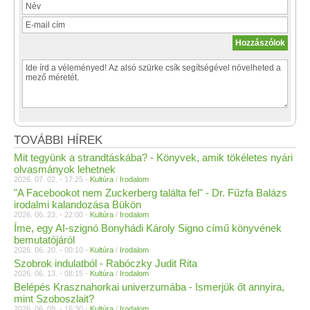
TOVÁBBI HÍREK
Mit tegyünk a strandtáskába? - Könyvek, amik tökéletes nyári
olvasmányok lehetnek
2026. 07. 02. - 17:25 -
Kultúra
/
Irodalom
"A Facebookot nem Zuckerberg találta fel" - Dr. Fűzfa Balázs
irodalmi kalandozása Bükön
2026. 06. 23. - 22:00 -
Kultúra
/
Irodalom
Íme, egy AI-szignó Bonyhádi Károly Signo című könyvének
bemutatójáról
2026. 06. 20. - 00:10 -
Kultúra
/
Irodalom
Szobrok indulatból - Rabóczky Judit Rita
2026. 06. 13. - 08:15 -
Kultúra
/
Irodalom
Belépés Krasznahorkai univerzumába - Ismerjük őt annyira,
mint Szoboszlait?
2026. 06. 09. - 16:30 -
Kultúra
/
Irodalom