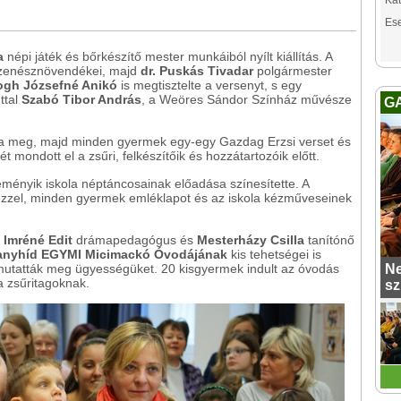
Kat
Es
ea
népi játék és bőrkészítő mester munkáiból nyílt kiállítás. A
a zenésznövendékei, majd
dr. Puskás Tivadar
polgármester
ogh Józsefné Anikó
is megtisztelte a versenyt, s egy
ttal
Szabó Tibor András
, a Weöres Sándor Színház művésze
G
ta meg, majd minden gyermek egy-egy Gazdag Erzsi verset és
 mondott el a zsűri, felkészítőik és hozzátartozóik előtt.
eményik iskola néptáncosainak előadása színesítette. A
ézzel, minden gyermek emléklapot és az iskola kézműveseinek
 Imréné Edit
drámapedagógus és
Mesterházy Csilla
tanítónő
anyhíd EGYMI Micimackó Óvodájának
kis tehetségei is
 mutatták meg ügyességüket. 20 kisgyermek indult az óvodás
Ne
a zsűritagoknak.
sz