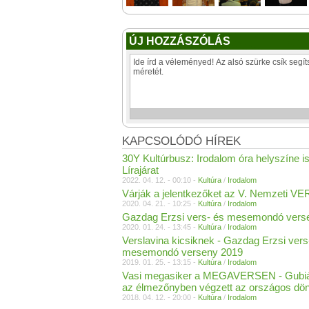
ÚJ HOZZÁSZÓLÁS
KAPCSOLÓDÓ HÍREK
30Y Kultúrbusz: Irodalom óra helyszíne is
Lírajárat
2022. 04. 12. - 00:10 -
Kultúra
/
Irodalom
Várják a jelentkezőket az V. Nemzeti V
2020. 04. 21. - 10:25 -
Kultúra
/
Irodalom
Gazdag Erzsi vers- és mesemondó vers
2020. 01. 24. - 13:45 -
Kultúra
/
Irodalom
Verslavina kicsiknek - Gazdag Erzsi vers
mesemondó verseny 2019
2019. 01. 25. - 13:15 -
Kultúra
/
Irodalom
Vasi megasiker a MEGAVERSEN - Gubi
az élmezőnyben végzett az országos dö
2018. 04. 12. - 20:00 -
Kultúra
/
Irodalom