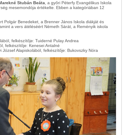
Marekné Stubán Beáta
, a győri Péterfy Evangélikus Iskola
Őrség mesemondója értékelte. Ebben a kategóriában 12
ért Polgár Benedeket, a Brenner János Iskola diákját és
alamint a vers átéléséért Németh Sárát, a Reményik iskola
olából, felkészítője: Tuiderné Pulay Andrea
ól, felkészítője: Kenesei Antalné
i József Alapiskolából, felkészítője: Bukovszky Nóra