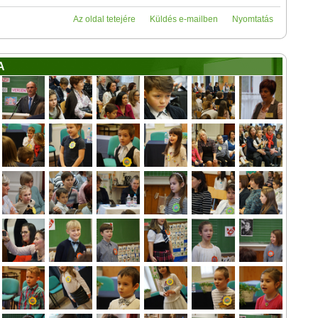
Az oldal tetejére
Küldés e-mailben
Nyomtatás
A