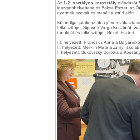
Az
1-2. osztályos korosztály
előadását
igazgatóhelyettese és Baksa Eszter, az 
gyermek szavalt és mesélt a zsűri előtt.
Különdíjjal jutalmazták a jó versválasztás
felkészítőjét, Siposné Varga Krisztinát, v
tanulóját és felkészítőjét, Békefi Esztert.
III. helyezett: Francsics Anna a Bolyai isk
II. helyezett: Merklin Máté a Zrínyi iskoláb
I. helyezett: Bukovszky Borbála a Kossány