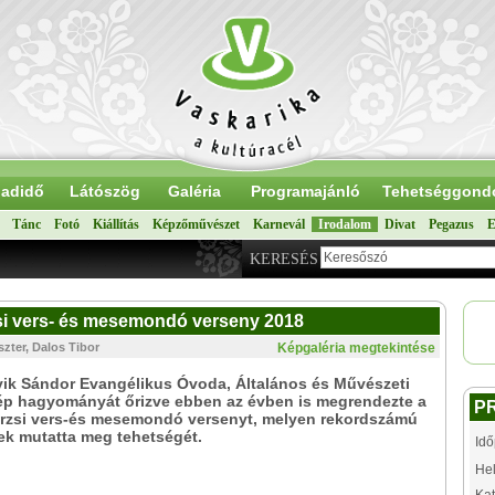
adidő
Látószög
Galéria
Programajánló
Tehetséggond
Tánc
Fotó
Kiállítás
Képzőművészet
Karnevál
Irodalom
Divat
Pegazus
E
KERESÉS
zsi vers- és mesemondó verseny 2018
zter, Dalos Tibor
Képgaléria megtekintése
ik Sándor Evangélikus Óvoda, Általános és Művészeti
zép hagyományát őrizve ebben az évben is megrendezte a
P
rzsi vers-és mesemondó versenyt, melyen rekordszámú
ek mutatta meg tehetségét.
Idő
Hel