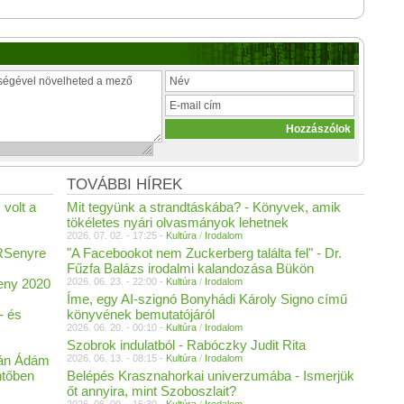
TOVÁBBI HÍREK
 volt a
Mit tegyünk a strandtáskába? - Könyvek, amik
tökéletes nyári olvasmányok lehetnek
2026. 07. 02. - 17:25 -
Kultúra
/
Irodalom
ERSenyre
"A Facebookot nem Zuckerberg találta fel" - Dr.
Fűzfa Balázs irodalmi kalandozása Bükön
eny 2020
2026. 06. 23. - 22:00 -
Kultúra
/
Irodalom
Íme, egy AI-szignó Bonyhádi Károly Signo című
- és
könyvének bemutatójáról
2026. 06. 20. - 00:10 -
Kultúra
/
Irodalom
Szobrok indulatból - Rabóczky Judit Rita
án Ádám
2026. 06. 13. - 08:15 -
Kultúra
/
Irodalom
ntőben
Belépés Krasznahorkai univerzumába - Ismerjük
őt annyira, mint Szoboszlait?