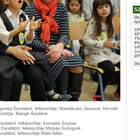
S
Ön 
ny
10
42
7%
8%
14
ára
20
Ös
rgaréta Óvodából, felkészítője: Mandácskó Jánosné; Horváth
észítője: Balogh Árpádné
Óvodából, felkészítője: Komatits Zsuzsa
r Óvodából, felkészítője Mátyás Györgyné
odából, felkészítője Máté Ildikó.