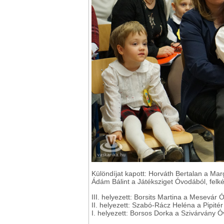
Különdíjat kapott: Horváth Bertalan a Ma
Ádám Bálint a Játéksziget Óvodából, felk
III. helyezett: Borsits Martina a Mesevár 
II. helyezett: Szabó-Rácz Heléna a Pipité
I. helyezett: Borsos Dorka a Szivárvány Óv