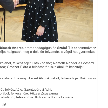
Németh Andrea
drámapedagógus és
Szabó Tibor
színművész
séjét hallgatták meg a délelőtt folyamán, s végül hét gyermeket
iskolából, felkészítője: Tóth Zsoltné; Németh Nándor a Gothard
ea; Gráczer Flóra a felsőcsatári iskolából, felkészítője:
atália a Kossányi József Alapiskolából, felkészítője: Bukovszky
ból, felkészítője: Szentgyörgyi Adrienn
kolából, felkészítője: Füzesi Zsuzsanna
eri iskolából, felkészítője: Kulcsárné Katus Erzsébet
nek!