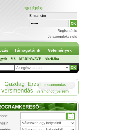
BELÉPÉS
:
Regisztráció
Jelszóemlékeztető
ozás
Támogatóink
Vélemények
gyéb
VZ
MEDIAWAVE
AlteRába
Gazdag_Erzsi
mesemondás
versmondás
versmondó_verseny
ROGRAMKERESŐ
pont:
yszín: