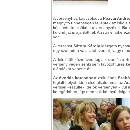
A versenyhez kapcsolódva
Pózvai Andr
megnyitó ünnepségen felléptek az iskol
köszöntötte elsőként a versenyzőket.
Bal
különdíjat is ajánlott fel. A zsűri elnöke ezú
volt.
A versenyt
Sátory Károly
igazgató nyitot
egy szabadon választott verset, vagy mesét
A délelőttöt kézműves-foglalkozás és a R
verseny végén senki sem távozott üres k
ajándékát vehette át.
Az
óvodás korcsoport
zsűrijében
Szabó
foglalt helyet. Idén első alkalommal az
Ar
verssel készültek, de ők versenyen kívül
kategóriában, így nem volt könnyű dolga 