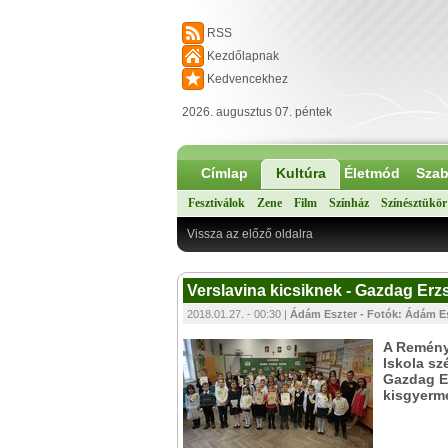
RSS
Kezdőlapnak
Kedvencekhez
2026. augusztus 07. péntek
Címlap
Kultúra
Életmód
Szab
Fesztiválok
Zene
Film
Színház
Színésztükör
Vissza az előző oldalra
Verslavina kicsiknek - Gazdag Er
2018.01.27. - 00:30 |
Ádám Eszter - Fotók: Ádám Es
A Remény
Iskola s
Gazdag E
kisgyerm