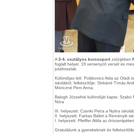
A
3-4. osztályos korcsoport
zsűrijében
foglalt helyet. 19 versenyző versét és me
jutalmaztak.
Különdíjas lett: Polákovics Aida az Oladi 
iskolából, felkészítője: Sinkáné Tímás Andr
Móriczné Pem Anna;
Balogh Józsefné különdíját kapta: Szabó N
Nóra
III. helyezett: Czenki Petra a Nyitra iskolá
II. helyezett: Farkas Bálint a Reményik is
I. helyezett: Pfeiffer Attila az őriszentpét
Gratulálunk a gyerekeknek és felkészítőik