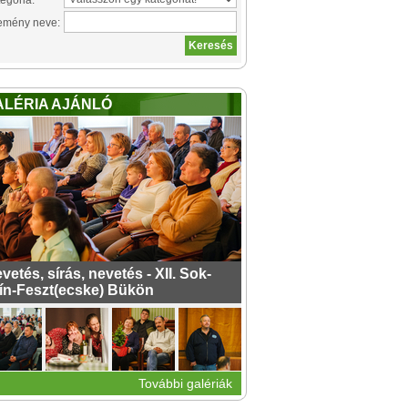
egória:
emény neve:
ALÉRIA AJÁNLÓ
vetés, sírás, nevetés - XII. Sok-
ín-Feszt(ecske) Bükön
További galériák