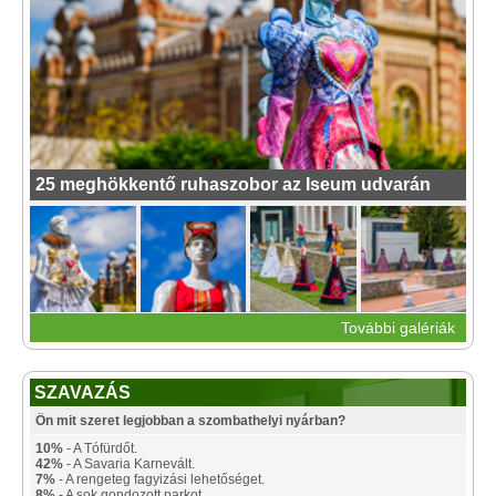
25 meghökkentő ruhaszobor az Iseum udvarán
További galériák
SZAVAZÁS
Ön mit szeret legjobban a szombathelyi nyárban?
10%
- A Tófürdőt.
42%
- A Savaria Karnevált.
7%
- A rengeteg fagyizási lehetőséget.
8%
- A sok gondozott parkot.