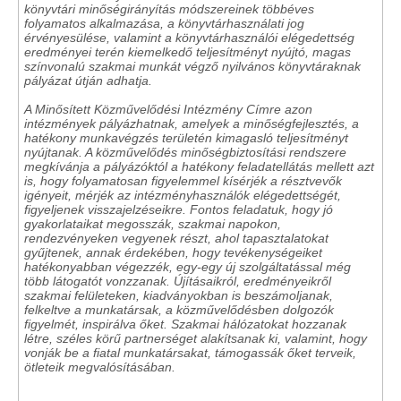
könyvtári minőségirányítás módszereinek többéves
folyamatos alkalmazása, a könyvtárhasználati jog
érvényesülése, valamint a könyvtárhasználói elégedettség
eredményei terén kiemelkedő teljesítményt nyújtó, magas
színvonalú szakmai munkát végző nyilvános könyvtáraknak
pályázat útján adhatja.
A Minősített Közművelődési Intézmény Címre azon
intézmények pályázhatnak, amelyek a minőségfejlesztés, a
hatékony munkavégzés területén kimagasló teljesítményt
nyújtanak. A közművelődés minőségbiztosítási rendszere
megkívánja a pályázóktól a hatékony feladatellátás mellett azt
is, hogy folyamatosan figyelemmel kísérjék a résztvevők
igényeit, mérjék az intézményhasználók elégedettségét,
figyeljenek visszajelzéseikre. Fontos feladatuk, hogy jó
gyakorlataikat megosszák, szakmai napokon,
rendezvényeken vegyenek részt, ahol tapasztalatokat
gyűjtenek, annak érdekében, hogy tevékenységeiket
hatékonyabban végezzék, egy-egy új szolgáltatással még
több látogatót vonzzanak. Újításaikról, eredményeikről
szakmai felületeken, kiadványokban is beszámoljanak,
felkeltve a munkatársak, a közművelődésben dolgozók
figyelmét, inspirálva őket. Szakmai hálózatokat hozzanak
létre, széles körű partnerséget alakítsanak ki, valamint, hogy
vonják be a fiatal munkatársakat, támogassák őket terveik,
ötleteik megvalósításában.