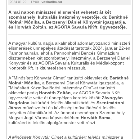
2024.01.22. - 17:00 |
vaskarika.hu
A mai napon miniszteri elismerést vehetett át két
szombathelyi kulturális intézmény vezetője, dr. Baráthné
Molnár Mónika, a Berzsenyi Dániel Könyvtár igazgatója,
és Horváth Zoltán, az AGORA Savaria NKft. ügyvezetője.
A magyar kultúra napja alkalmából adományozandó miniszteri
elismerések ünnepélyes átadását tartották 2024. január 22-én
Pannonhalmán, ahol a Pannonhalmi Bencés Gimnázium
dísztermében két szombathelyi intézmény, a Berzsenyi Dániel
Könyvtár és az AGORA Savaria Kulturális és Médiaközpont
Nonprofit Kft. is kitüntetésben részesült.
A "Minősített Könyvtár Címet" tanúsító oklevelet
dr. Baráthné
Molnár Mónika
, a Berzsenyi Dániel Könyvtár igazgatója, a
"Minősített Közművelődési Intézmény Cím"-et tanúsító
oklevelet pedig
Horváth Zoltán
, az AGORA Savaria NKft.
ügyvezetője vette át ünnepélyes keretek között
Závogyán
Magdolna
kultúráért felelős államtitkártól és
Szentmártoni
János
művészetért és közösségi művelődésért felelős
helyettes államtitkártól. Az ünnepi eseményen Szombathely
Megyei Jogú Városa képviseletében
Horváth Soma
,
kultúráért is felelős alpolgármester vett részt.
A Minősített Könyvtár Címet a kultúráért felelős miniszter a