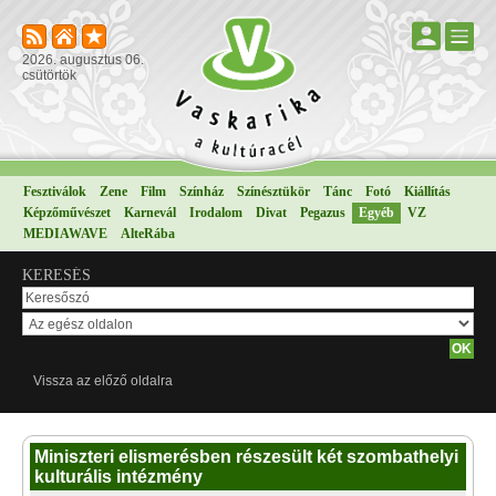
2026. augusztus 06.
csütörtök
Fesztiválok
Zene
Film
Színház
Színésztükör
Tánc
Fotó
Kiállítás
Képzőművészet
Karnevál
Irodalom
Divat
Pegazus
Egyéb
VZ
MEDIAWAVE
AlteRába
KERESÉS
Vissza az előző oldalra
Miniszteri elismerésben részesült két szombathelyi
kulturális intézmény