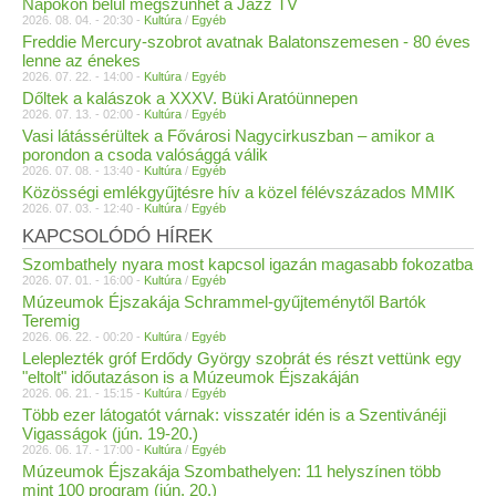
Napokon belül megszűnhet a Jazz TV
2026. 08. 04. - 20:30 -
Kultúra
/
Egyéb
Freddie Mercury-szobrot avatnak Balatonszemesen - 80 éves
lenne az énekes
2026. 07. 22. - 14:00 -
Kultúra
/
Egyéb
Dőltek a kalászok a XXXV. Büki Aratóünnepen
2026. 07. 13. - 02:00 -
Kultúra
/
Egyéb
Vasi látássérültek a Fővárosi Nagycirkuszban – amikor a
porondon a csoda valósággá válik
2026. 07. 08. - 13:40 -
Kultúra
/
Egyéb
Közösségi emlékgyűjtésre hív a közel félévszázados MMIK
2026. 07. 03. - 12:40 -
Kultúra
/
Egyéb
KAPCSOLÓDÓ HÍREK
Szombathely nyara most kapcsol igazán magasabb fokozatba
2026. 07. 01. - 16:00 -
Kultúra
/
Egyéb
Múzeumok Éjszakája Schrammel-gyűjteménytől Bartók
Teremig
2026. 06. 22. - 00:20 -
Kultúra
/
Egyéb
Leleplezték gróf Erdődy György szobrát és részt vettünk egy
"eltolt" időutazáson is a Múzeumok Éjszakáján
2026. 06. 21. - 15:15 -
Kultúra
/
Egyéb
Több ezer látogatót várnak: visszatér idén is a Szentivánéji
Vigasságok (jún. 19-20.)
2026. 06. 17. - 17:00 -
Kultúra
/
Egyéb
Múzeumok Éjszakája Szombathelyen: 11 helyszínen több
mint 100 program (jún. 20.)