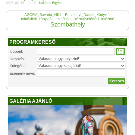
2026. 06. 16. - 14:00 -
Kultúra
/
Egyéb
AGORA_Savaria_NKft
Berzsenyi_Dániel_Könyvtár
minősített_könyvtár
minősített_közművelődési_intézmé
Szombathely
PROGRAMKERESŐ
Időpont:
Helyszín:
Kategória:
Esemény neve:
GALÉRIA AJÁNLÓ