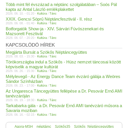
Több mint fél évszázad a néptánc szolgálatában – Soós Pál
kapta az Antal László emlékplakettet
2026. 06. 10. - 01:20 -
Kultúra
/
Tánc
XXIX. Gencsi Söprű Néptáncfesztivál - II. rész
2026. 06. 08. - 01:40 -
Kultúra
/
Tánc
Botforgatók Show-ja - XIV. Sárvári Fúvószenekari és
Mazsorett Fesztivál
2026. 06. 07. - 20:20 -
Kultúra
/
Tánc
KAPCSOLÓDÓ HÍREK
Megjárta Bursát a Szökős Néptáncegyüttes
2026. 08. 03. - 15:30 -
Kultúra
/
Tánc
Törökországba indul a Szökős - Húsz nemzet táncosai között
képviselik a magyar kultúrát
2026. 06. 26. - 15:30 -
Kultúra
/
Tánc
Mélylevegő - Az Energy Dance Team évzáró gálája a Weöres
Sándor Színházban
2026. 06. 23. - 17:00 -
Kultúra
/
Tánc
Az Ungaresca Táncegyüttes fellépése a Dr. Pesovár Ernő AMI
tanévzáróján
2026. 06. 19. - 18:30 -
Kultúra
/
Tánc
Tarkabarka gála - a Dr. Pesovár Ernő AMI tanévzáró műsora a
Savaria moziban
2026. 06. 16. - 02:15 -
Kultúra
/
Tánc
néptánc
Agora-MSH
Szökős35
Szökős_Néptáncegyüttes