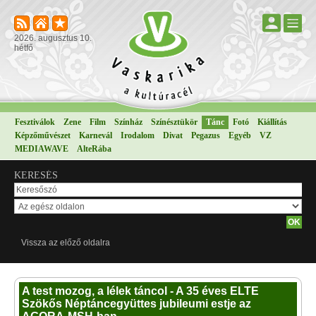
2026. augusztus 10.
hétfő
Fesztiválok
Zene
Film
Színház
Színésztükör
Tánc
Fotó
Kiállítás
Képzőművészet
Karnevál
Irodalom
Divat
Pegazus
Egyéb
VZ
MEDIAWAVE
AlteRába
KERESÉS
Vissza az előző oldalra
A test mozog, a lélek táncol - A 35 éves ELTE
Szökős Néptáncegyüttes jubileumi estje az