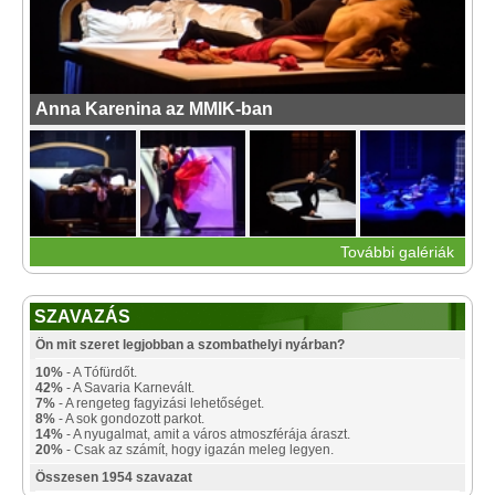
Anna Karenina az MMIK-ban
További galériák
SZAVAZÁS
Ön mit szeret legjobban a szombathelyi nyárban?
10%
- A Tófürdőt.
42%
- A Savaria Karnevált.
7%
- A rengeteg fagyizási lehetőséget.
8%
- A sok gondozott parkot.
14%
- A nyugalmat, amit a város atmoszférája áraszt.
20%
- Csak az számít, hogy igazán meleg legyen.
Összesen 1954 szavazat