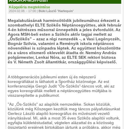
AGORA-MSH-ban
Képgaléria megtekintése
2024.02.08. - 17:00 |
Büki László 'Harlequin'
Megalakulásának harmincötödik jubileumához érkezett a
szombathelyi ELTE Szökős Néptáncegyüttes, akik február
4-én kétrészes műsorral ünnepelték a jeles évfordulót. Az
Agora MSH-beli esten a Szökős aktív tagjai mellett az
„ŐsSzökős” – azaz a régi nemzedék -, a Vasi Legényczéh,
Bognár Szilvia, valamint a Reményik iskola néptáncos
növendékei is színpadra léptek. Az együttest köszöntötte
és a város elismerő oklevelét átadta dr. Nemény András
polgármester, Lenkai Nóra, az ELTE SEK rektori biztosa
és V. Németh Zsolt államtitkár, országgyűlési képviselő.
A többgenerációs jubileumi esten új és népszerű
koreográfiákat is láthatott a Sportház közönsége. Az est
konferansziéja Gergó Judit "Ős-Szökős"-táncos volt, aki az
egyes koreográfiák mellett a néptáncegyüttes múltjába is
visszarepítette a publikumot.
"Az „Ős-Szökős" az alapítók nemzedéke. Sokan közülük,
közülünk még Kőszegen kezdtük meg táncos pályafutásunkat
Gerlecz László alapító koreográfus és művészeti vezető
irányításával. Mi, akik a most 35 éves Szökős alapítói voltunk,
egyfajta küldetéstudattal, végtelen alázattal és a közösség
összetartó erejének birtokában jártunk a próbákra, akkor még