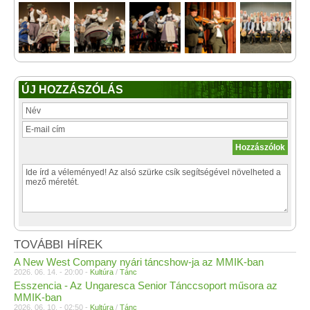
ÚJ HOZZÁSZÓLÁS
TOVÁBBI HÍREK
A New West Company nyári táncshow-ja az MMIK-ban
2026. 06. 14. - 20:00 -
Kultúra
/
Tánc
Esszencia - Az Ungaresca Senior Tánccsoport műsora az
MMIK-ban
2026. 06. 10. - 02:50 -
Kultúra
/
Tánc