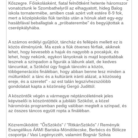
Kőszegre. Főiskolásként, fiatal felnőttként hetente háromszor
vonatoztunk le Szombathelyről az elhagyatott, hideg Balog
iskola tornatermébe, amiben csak azért volt estére 8-9 fok,
mert a középiskolás fiúk tanítás után a hónuk alatt egy-egy
hasábfával beballagtak a „próbaterembe" és begyújtottak a
cserépkályhába.
A számos erdélyi gyűjtőút, táncház és fellépés mellett ez is
közös élményünk. Ma ezek a fiúk ötvenes férfiak, akiknek
lehet, hogy kevesebb a hajuk és nagyobb a pocakjuk, és
lehet, hogy nekünk, egykori lányoknak is majd kopottabbak
lesznek a színpadon a figurák a lábunk alatt, de kedves
táncunkat, a Szökőst úgy fogjuk táncolni a közös,
többgenerációs fináléban, hogy abban benne lesz minden a
múltunkból: a tánc és a kultúránk iránti alázat, a közösség
ereje, és a szeretet" - az est talán legszívhezszólóbb
gondolatait kapta a közönség Gergó Judittól.
A köszöntők végén a vármegye néptáncéletének jeles
képviselői is köszöntötték a jubiláló Szökőst, a közel
háromórás programban pedig valóban megtelt a színpad, és
az összes táncos együtt ropta a fináléban.
Közreműködött: "ŐsSzökős" / "RitkánSzökős" / Reményik
Evangélikus ÁAMI Bariska-Möndölecske, Berbécs és Bölicze
csoportja / Vasi Legényczéh, valamint Bognár Szilvia