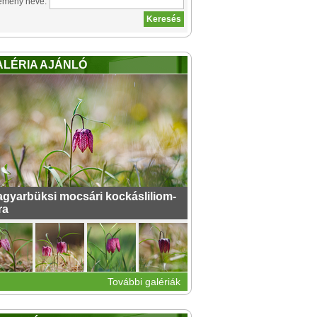
emény neve:
ALÉRIA AJÁNLÓ
gyarbüksi mocsári kockásliliom-
ra
További galériák