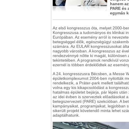
hanem az
PARE és 
egymás kö
Az első kongresszus óta, melyet 2000-b
Kongresszusa a tudományos és klinikai in
Európában. Az esemény arról is nevezetes
betegséggel élők, egészségügyi szakembe
számára. Az EULAR kongresszusokat által
nagyobb városban. A kongresszus az évek
rendezvénnyé nőtte ki magát, különösen a
tekintetében. A programok rendkívül vonz
ezernél is többen érdeklődtek az esemény 
A 24. kongresszusra Bécsben, a Messe Wie
épületkomplexumot 2004-ben nyitották meg
rendelkezik, a Práter-park mellett találhat
volna egy kis kikapcsolódást a kongresszu
hatalmas épületet bejárja, pár lépés után
az idei évben is szerveztek előadásokat 
betegszervezeti (PARE) szekcióban. A bet
kampányaikat, programjaikat, legjobban s
sikerült projekt követendő minta lehet sz
adaptálhatunk.