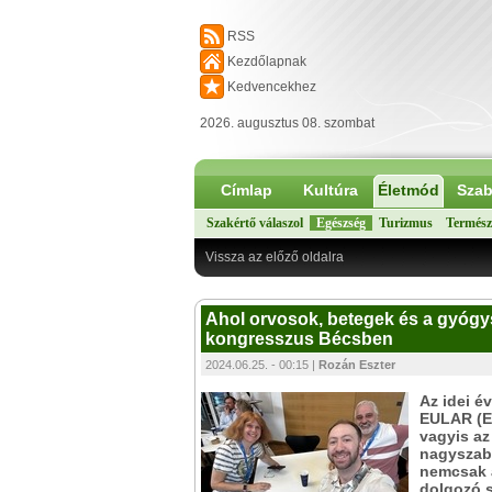
RSS
Kezdőlapnak
Kedvencekhez
2026. augusztus 08. szombat
Címlap
Kultúra
Életmód
Szab
Szakértő válaszol
Egészség
Turizmus
Termész
Vissza az előző oldalra
Ahol orvosok, betegek és a gyógy
kongresszus Bécsben
2024.06.25. - 00:15 |
Rozán Eszter
Az idei é
EULAR (Eu
vagyis az
nagyszab
nemcsak a
dolgozó 