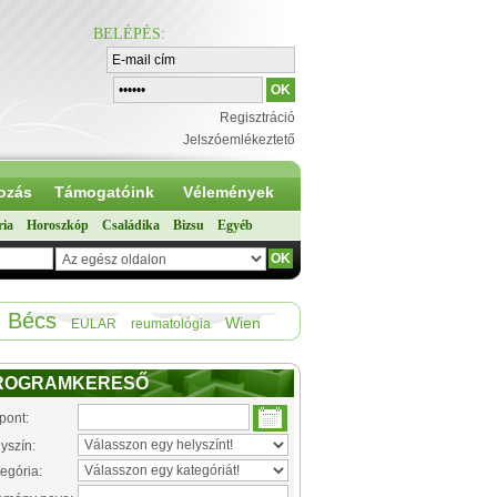
BELÉPÉS
:
Regisztráció
Jelszóemlékeztető
ozás
Támogatóink
Vélemények
ria
Horoszkóp
Családika
Bizsu
Egyéb
Bécs
Wien
EULAR
reumatológia
ROGRAMKERESŐ
pont:
yszín:
egória: