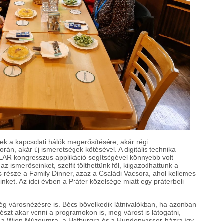
ek a kapcsolati hálók megerősítésére, akár régi
orán, akár új ismeretségek kötésével. A digitális technika
AR kongresszus applikáció segítségével könnyebb volt
z ismerőseinket, szelfit tölthettünk föl, kiigazodhattunk a
s része a Family Dinner, azaz a Családi Vacsora, ahol kellemes
ket. Az idei évben a Práter közelsége miatt egy práterbeli
ség városnézésre is. Bécs bővelkedik látnivalókban, ha azonban
szt akar venni a programokon is, meg várost is látogatni,
tre, a Wien Múzeumra, a Hofburgra és a Hunderwasser-házra így