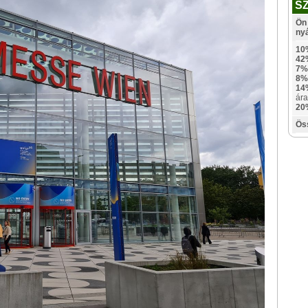
S
Ön 
ny
10
42
7%
8%
14
ára
20
Ös