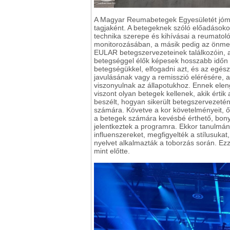
A Magyar Reumabetegek Egyesületét jóm
tagjaként. A betegeknek szóló előadásokon
technika szerepe és kihívásai a reumatol
monitorozásában, a másik pedig az önme
EULAR betegszervezeteinek találkozóin, a
betegséggel élők képesek hosszabb időn át
betegségükkel, elfogadni azt, és az egé
javulásának vagy a remisszió elérésére, a
viszonyulnak az állapotukhoz. Ennek elen
viszont olyan betegek kellenek, akik érti
beszélt, hogyan sikerült betegszervezet
számára. Követve a kor követelményeit, 
a betegek számára kevésbé érthető, bonyo
jelentkeztek a programra. Ekkor tanulmán
influenszereket, megfigyelték a stílusukat
nyelvet alkalmazták a toborzás során. Ezz
mint előtte.