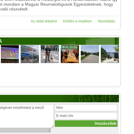
önetet mondani a Magyar Reumatológusok Egyesületének, hogy
aló részvételt.
Az oldal tetejére
Küldés e-mailben
Nyomtatás
A