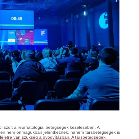
ról szólt a reumatológiai betegségek kezelésében. A
tben nem önmagukban jelentkeznek, hanem társbetegségek is
mléletre van szükség a gyógyításban. A társbetegségek