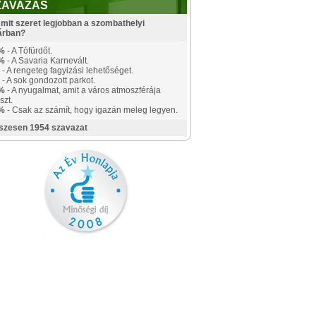
ZAVAZÁS
mit szeret legjobban a szombathelyi
árban?
%
- A Tófürdőt.
%
- A Savaria Karnevált.
- A rengeteg fagyizási lehetőséget.
- A sok gondozott parkot.
%
- A nyugalmat, amit a város atmoszférája
szt.
%
- Csak az számít, hogy igazán meleg legyen.
szesen 1954 szavazat