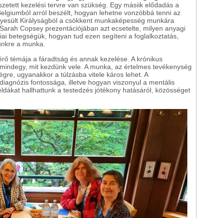
zetett kezelési tervre van szükség. Egy másiik elődadás a
Belgiumból arról beszélt, hogyan lehetne vonzóbbá tenni az
gyesült Királyságból a csökkent munkaképesség munkára
 Sarah Copsey prezentációjában azt ecsetelte, milyen anyagi
ai betegségük, hogyan tud ezen segíteni a foglalkoztatás,
ünkre a munka.
rő témája a fáradtság és annak kezelése. A krónikus
mindegy, mit kezdünk vele. A munka, az értelmes tevékenység
ségre, ugyanakkor a túlzásba vitele káros lehet. A
diagnózis fontossága, illetve hogyan viszonyul a mentális
ldákat hallhattunk a testedzés jótékony hatásáról, közösséget