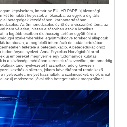
agam képviseltem, immár az EULAR PARE új bizottsági
 két témakört helyeztek a fókuszba, az egyik a digitális
ógiai betegségek kezelésében, karbantartásában,
nedzselés. Az önmenedzselés évről évre visszatérő téma az
mi nem véletlen, hiszen elsősorban azok a krónikus
, a legtöbb esetben élethosszig tartóan együtt élni a
szségügyi szakemberekkel együttműködve törekedni állapotuk
kik tudatosan, a megfelelő információ és tudás birtokában
gedhetetlen feltétele a betegedukáció. A betegedukációhoz
k a tudományos nyelvet. Anna Fryxelius Norvégiából arról
ének új embereket megnyernie egy tudományos kutatás
ők is a közösségi médiában kerestek résztvevőket, ám ameddig
lultnak tűnő nyelvezetet használták, addig kevesen
yozni kezdték a sikeres, jókora követőtáborral rendelkező
, a nyelvezetet, melyet használtak, a szókincsüket, és ők is ezt
el az új módszerrel jóval több beteget tudtak megszólítani,