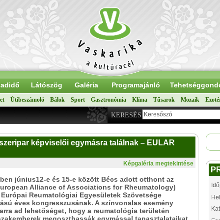
adidő
Látószög
Galéria
Programajánló
Tehetséggond
et
Útibeszámoló
Bálok
Sport
Gasztronómia
Klíma
Tűsarok
Mozaik
Ezoté
KERESÉS
szeripar képviselői egymásra találnak – EULAR
Képgaléria megtekintése
P
vben június12-e és 15-e között Bécs adott otthont az
Idő
ropean Alliance of Associations for Rheumatology)
 Európai Reumatológiai Egyesületek Szövetsége
Hel
ású éves kongresszusának. A színvonalas esemény
Kat
rra ad lehetőséget, hogy a reumatológia területén
szakemberek megoszthassák egymással tapasztalataikat,