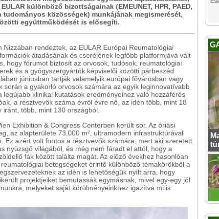
Es
 EULAR különböző bizottságainak (EMEUNET, HPR, PAED,
a tudományos közösségek) munkájának megismerését,
zötti együttműködését is elősegíti.
G
en Nizzában rendeztek, az EULAR Európai Reumatológiai
formációk átadásának és cseréjének legfőbb platformjává vált
, hogy fórumot biztosít az orvosok, tudósok, reumatológiai
rek és a gyógyszergyártók képviselői közötti párbeszéd
ában júniusban tartják valamelyik európai fővárosban vagy
 során a gyakorló orvosok számára az egyik leginnovatívabb
 legújabb klinikai kutatások eredményeihez való hozzáférés
óak, a résztvevők száma évről évre nő, az idén több, mint 18
iránt, több, mint 130 országból.
n Exhibition & Congress Centerben került sor. Az óriási
, az alapterülete 73,000 m², ultramodern infrastruktúrával
Ma
ó. Ez azért volt fontos a résztvevők számára, mert aki szeretett
tú
s nyüzsgő világából, és még nem fáradt el attól, hogy a
 zöldellő fák között találta magát. Az előző évekhez hasonlóan
a reumatológiai betegségeket érintő különböző témakörökből a
egszervezeteknek az idén is lehetőségük nyílt arra, hogy
ikerült projektjeiket bemutassák egymásnak, mivel egy-egy jól
ámunkra, melyeket saját körülményeinkhez igazítva mi is