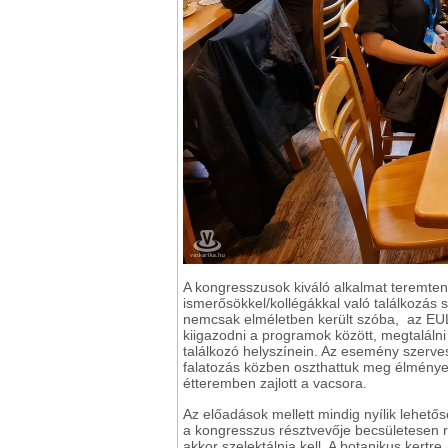
A kongresszusok kiváló alkalmat teremten
ismerősökkel/kollégákkal való találkozás s
nemcsak elméletben került szóba, az EUL
kiigazodni a programok között, megtalálni a
találkozó helyszínein. Az esemény szerve
falatozás közben oszthattuk meg élményein
étteremben zajlott a vacsora.
Az előadások mellett mindig nyílik lehető
a kongresszus résztvevője becsületesen ré
akkor szelektálnia kell. A botanikus ker