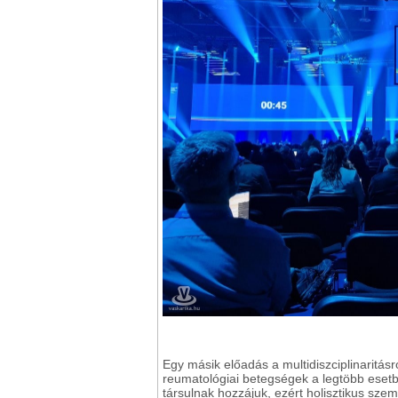
Egy másik előadás a multidiszciplinaritás
reumatológiai betegségek a legtöbb ese
társulnak hozzájuk, ezért holisztikus sze