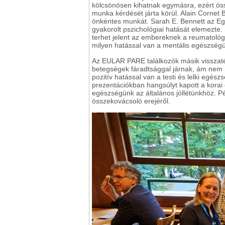
kölcsönösen kihatnak egymásra, ezért öss
munka kérdését járta körül. Alain Cornet 
önkéntes munkát. Sarah E. Bennett az E
gyakorolt pszichológiai hatását elemezte.
terhet jelent az embereknek a reumatológi
milyen hatással van a mentális egészség
Az EULAR PARE találkozók másik visszaté
betegségek fáradtsággal járnak, ám nem 
pozitív hatással van a testi és lelki egész
prezentációkban hangsúlyt kapott a korai 
egészségünk az általános jóllétünkhöz. Pé
összekovácsoló erejéről.