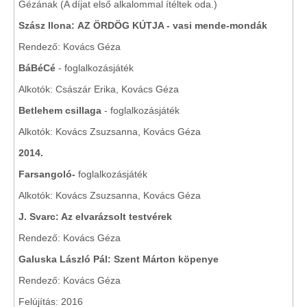
Gézának (A díjat első alkalommal ítéltek oda.)
Szász Ilona:
AZ ÖRDÖG KÚTJA - vasi mende-mondák
Rendező: Kovács Géza
BáBéCé
- foglalkozásjáték
Alkotók: Császár Erika, Kovács Géza
Betlehem csillaga
- foglalkozásjáték
Alkotók: Kovács Zsuzsanna, Kovács Géza
2014.
Farsangoló-
foglalkozásjáték
Alkotók: Kovács Zsuzsanna, Kovács Géza
J. Svarc: Az elvarázsolt testvérek
Rendező: Kovács Géza
Galuska László Pál: Szent Márton köpenye
Rendező: Kovács Géza
Felújítás: 2016