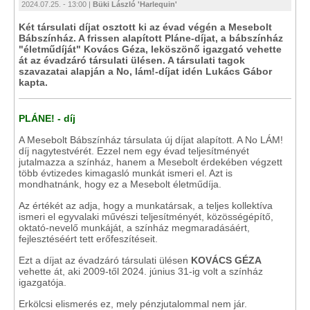
2024.07.25. - 13:00 |
Büki László 'Harlequin'
Két társulati díjat osztott ki az évad végén a Mesebolt
Bábszínház. A frissen alapított Pláne-díjat, a bábszínház
"életműdíját" Kovács Géza, leköszönő igazgató vehette
át az évadzáró társulati ülésen. A társulati tagok
szavazatai alapján a No, lám!-díjat idén Lukács Gábor
kapta.
PLÁNE! - díj
A Mesebolt Bábszínház társulata új díjat alapított. A No LÁM!
díj nagytestvérét. Ezzel nem egy évad teljesítményét
jutalmazza a színház, hanem a Mesebolt érdekében végzett
több évtizedes kimagasló munkát ismeri el. Azt is
mondhatnánk, hogy ez a Mesebolt életműdíja.
Az értékét az adja, hogy a munkatársak, a teljes kollektíva
ismeri el egyvalaki művészi teljesítményét, közösségépítő,
oktató-nevelő munkáját, a színház megmaradásáért,
fejlesztéséért tett erőfeszítéseit.
Ezt a díjat az évadzáró társulati ülésen
KOVÁCS GÉZA
vehette át, aki 2009-től 2024. június 31-ig volt a színház
igazgatója.
Erkölcsi elismerés ez, mely pénzjutalommal nem jár.