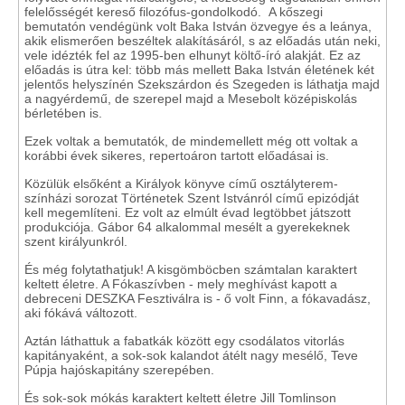
felelősségét kereső filozófus-gondolkodó. A kőszegi
bemutatón vendégünk volt Baka István özvegye és a leánya,
akik elismerően beszéltek alakításáról, s az előadás után neki,
vele idézték fel az 1995-ben elhunyt költő-író alakját. Ez az
előadás is útra kel: több más mellett Baka István életének két
jelentős helyszínén Szekszárdon és Szegeden is láthatja majd
a nagyérdemű, de szerepel majd a Mesebolt középiskolás
bérletében is.
Ezek voltak a bemutatók, de mindemellett még ott voltak a
korábbi évek sikeres, repertoáron tartott előadásai is.
Közülük elsőként a Királyok könyve című osztályterem-
színházi sorozat Történetek Szent Istvánról című epizódját
kell megemlíteni. Ez volt az elmúlt évad legtöbbet játszott
produkciója. Gábor 64 alkalommal mesélt a gyerekeknek
szent királyunkról.
És még folytathatjuk! A kisgömböcben számtalan karaktert
keltett életre. A Fókaszívben - mely meghívást kapott a
debreceni DESZKA Fesztiválra is - ő volt Finn, a fókavadász,
aki fókává változott.
Aztán láthattuk a fabatkák között egy csodálatos vitorlás
kapitányaként, a sok-sok kalandot átélt nagy mesélő, Teve
Púpja hajóskapitány szerepében.
És sok-sok mókás karaktert keltett életre Jill Tomlinson