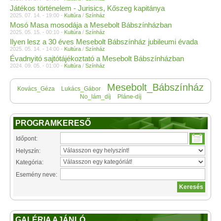
Játékos történelem - Jurisics, Kőszeg kapitánya
2025. 07. 14. - 19:00 -
Kultúra
/
Színház
Mosó Masa mosodája a Mesebolt Bábszínházban
2025. 05. 15. - 00:10 -
Kultúra
/
Színház
Ilyen lesz a 30 éves Mesebolt Bábszínház jubileumi évada
2025. 05. 14. - 14:00 -
Kultúra
/
Színház
Évadnyitó sajtótájékoztató a Mesebolt Bábszínházban
2024. 09. 05. - 01:00 -
Kultúra
/
Színház
Mesebolt_Bábszínház
Kovács_Géza
Lukács_Gábor
No_lám_díj
Pláne-díj
PROGRAMKERESŐ
Időpont:
Helyszín:
Kategória:
Esemény neve:
GALÉRIA AJÁNLÓ