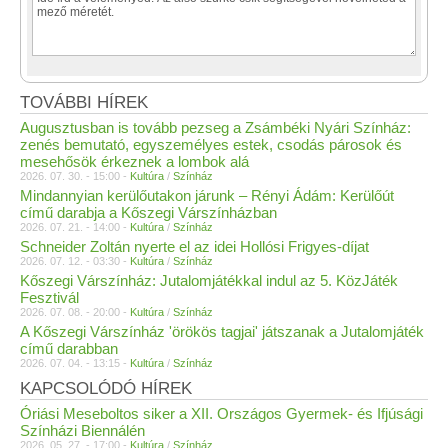
TOVÁBBI HÍREK
Augusztusban is tovább pezseg a Zsámbéki Nyári Színház:
zenés bemutató, egyszemélyes estek, csodás párosok és
mesehősök érkeznek a lombok alá
2026. 07. 30. - 15:00 -
Kultúra
/
Színház
Mindannyian kerülőutakon járunk – Rényi Ádám: Kerülőút
című darabja a Kőszegi Várszínházban
2026. 07. 21. - 14:00 -
Kultúra
/
Színház
Schneider Zoltán nyerte el az idei Hollósi Frigyes-díjat
2026. 07. 12. - 03:30 -
Kultúra
/
Színház
Kőszegi Várszínház: Jutalomjátékkal indul az 5. KözJáték
Fesztivál
2026. 07. 08. - 20:00 -
Kultúra
/
Színház
A Kőszegi Várszínház 'örökös tagjai' játszanak a Jutalomjáték
című darabban
2026. 07. 04. - 13:15 -
Kultúra
/
Színház
KAPCSOLÓDÓ HÍREK
Óriási Meseboltos siker a XII. Országos Gyermek- és Ifjúsági
Színházi Biennálén
2026. 05. 27. - 17:00 -
Kultúra
/
Színház