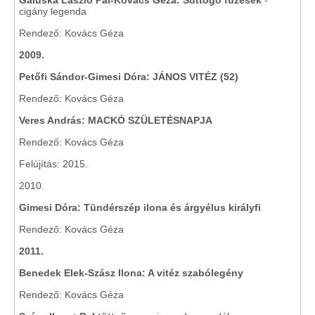
Galuska László Pál-Kovács Géza: Suttogó füzesek
-
cigány legenda
Rendező: Kovács Géza
2009.
Petőfi Sándor-Gimesi Dóra: JÁNOS VITÉZ (52)
Rendező: Kovács Géza
Veres András: MACKÓ SZÜLETÉSNAPJA
Rendező: Kovács Géza
Felújítás: 2015.
2010.
Gimesi Dóra: Tündérszép ilona és árgyélus királyfi
Rendező: Kovács Géza
2011.
Benedek Elek-Szász Ilona: A vitéz szabólegény
Rendező: Kovács Géza