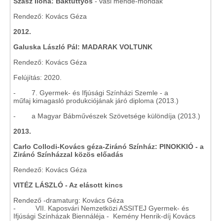
Szász Ilona: Baktüttyös
- vasi mende-mondák
Rendező: Kovács Géza
2012.
Galuska László Pál: MADARAK VOLTUNK
Rendező: Kovács Géza
Felújítás: 2020.
- 7. Gyermek- és Ifjúsági Színházi Szemle - a
műfaj kimagasló produkciójának járó diploma (2013.)
- a Magyar Bábművészek Szövetsége különdíja (2013.)
2013.
Carlo Collodi-Kovács géza-Ziránó Színház: PINOKKIÓ - a
Ziránó Színházzal közös előadás
Rendező: Kovács Géza
VITÉZ LÁSZLÓ - Az elásott kincs
Rendező -dramaturg: Kovács Géza
- VII. Kaposvári Nemzetközi ASSITEJ Gyermek- és
Ifjúsági Színházak Biennáléja - Kemény Henrik-díj Kovács