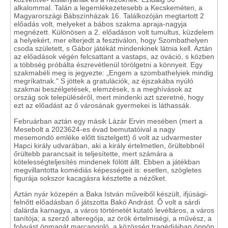
alkalommal. Talán a legemlékezetesebb a Kecskeméten, a
Magyarországi Bábszínházak 16. Találkozóján megtartott 2
előadás volt, melyeket a bábos szakma apraja-nagyja
megnézett. Különösen a 2. előadáson volt tumultus, küzdelem
a helyekért, mer elterjedt a fesztiválon, hogy Szombathelyen
csoda született, s Gábor játékát mindenkinek látnia kell. Aztán
az előadások végén felcsattant a vastaps, az ováció, s közben
a többség próbálta észrevétlenül törölgetni a könnyeit. Egy
szakmabéli meg is jegyezte: „Engem a szombathelyiek mindig
megríkatnak." S jöttek a gratulációk, az éjszakába nyúló
szakmai beszélgetések, elemzések, s a meghívások az
ország sok településéről, mert mindenki azt szeretné, hogy
ezt az előadást az ő városának gyermekei is láthassák.
Februárban aztán egy másik Lázár Ervin mesében (mert a
Mesebolt a 2023624-es évad bemutatóival a nagy
mesemondó emléke előtt tisztelgett) ő volt az udvarmester
Hapci király udvarában, aki a király értelmetlen, őrültebbnél
őrültebb parancsait is teljesítette, mert számára a
kötelességteljesítés mindenek fölött állt. Ebben a játékban
megvillantotta komédiás képességeit is: esetlen, szögletes
figurája sokszor kacagásra késztette a nézőket.
Aztán nyár közepén a Baka István műveiből készült, ifjúsági-
felnőtt előadásban ő játszotta Bakó Andrást. Ő volt a sárdi
dalárda karnagya, a város történetét kutató levéltáros, a város
tanítója; a szerző alteregója, az örök értelmiségi, a művész, a
folyvást önmagát marcangoló, a közösség tragédiáiban önnön