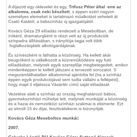
A díjazott egy oklevelet és egy,
Trifusz Péter által erre az
alkalomra, csak neki készített
, s éppen ezért nagyon
személyes elemeket is tartalmazó műalkotást vehetett át
Csató Katától, a bábszínház új igazgatójától.
Kovács Géza 29 előadás rendezett a Meseboltban, de
íróként, dramaturgként is részt vett az új produkciók
színpadra állításában, s irányítója-tagja volt több
foglalkozásjáték alkotógárdájának.
És színészként is láthatta a közönség. Ha kellett akár
beugróként is vállalkozott a közreműködésre egy futó
előadásban, melynek egyik szereplője megbetegedett, amikor
mindenképpen le kellett játszani a tervezett sorozatot. S
megszámlálhatatlan alkalommal ajánlotta fel (ha a színház
éppen egyik produkciójával sem tudta vállalni a fellépést),
hogy majd ő eljátssza Vásártér című saját előadását.
Vezetése alatt a színház az ország meghatározó bábos,
gyermekszínházi műhelye lett, melynek munkáját a közönség
és a hazai és nemzetközi színházi szakmai is elismerte. Ezt
az elmúlt 15 év díjai, fesztiválsikerei is bizonyítják.
Kovács Géza Meseboltos munkái:
2007.