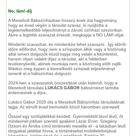
No, lám!-díj
A Mesebolt Bábszínházban hosszú évek óta hagyomány,
hogy az évad végén a társulat szavaz, ki nyújtotta a
legkiemelkedőbb teljesítményt a záruló színházi szezonban.
Akire a legtöbb szavazat érkezik, megkapja a NO LÁM!-díjat.
Mindenki szavazhat, és mindenkire lehet szavazni. Így időről-
időre előfordul, hogy nem a színpadon állók vagy a közönség
által ismert dolgozók közül kapja meg valaki a kitüntetést,
hanem olyan valakit díjaz a társulat, aki a háttérben
tevékenykedik, akinek munkája nem a közönség előtt zajlik.
Máskor meg éppen a kiemelkedő színpadi teljesítményt
ismerik el a bábszínház dolgozói.
2024-ben a szavazatok összesítése után kiderült, hogy a
Mesebolt társulata
LUKÁCS GÁBOR
bábszínészt tartotta
érdemesnek a díjra.
Lukács Gábor 2020 óta a Mesebolt Bábszínház társulatának
tagja. Az elmúlt évad bemutatói közül háromban szerepelt.
Ősszel egy szólójátékkal kezdett. Gyermekétől távol lévő, őt
mindennél jobban szerető apaként Lázár Ervin: Szegény
Dzsoni és Árnika című történetét mesélte el - a lakásban lévő
tárgyakat játékbe hívva, a történéseket mobiltelefonjával
közvetítve- kislányának és a nézőknek. Ezidáig 30