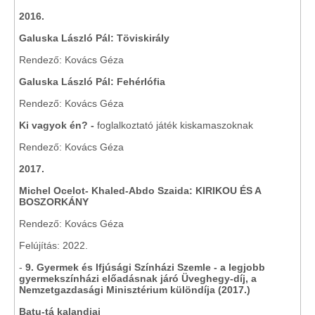
2016.
Galuska László Pál: Töviskirály
Rendező: Kovács Géza
Galuska László Pál: Fehérlófia
Rendező: Kovács Géza
Ki vagyok én?
-
foglalkoztató játék kiskamaszoknak
Rendező: Kovács Géza
2017.
Michel Ocelot- Khaled-Abdo Szaida: KIRIKOU ÉS A
BOSZORKÁNY
Rendező: Kovács Géza
Felújítás: 2022.
-
9. Gyermek és Ifjúsági Színházi Szemle - a legjobb
gyermekszínházi előadásnak járó Üveghegy-díj, a
Nemzetgazdasági Minisztérium különdíja (2017.)
Batu-tá kalandjai