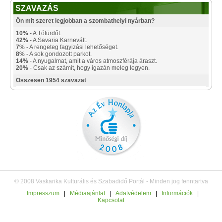
SZAVAZÁS
Ön mit szeret legjobban a szombathelyi nyárban?
10%
- A Tófürdőt.
42%
- A Savaria Karnevált.
7%
- A rengeteg fagyizási lehetőséget.
8%
- A sok gondozott parkot.
14%
- A nyugalmat, amit a város atmoszférája áraszt.
20%
- Csak az számít, hogy igazán meleg legyen.
Összesen 1954 szavazat
© 2008 Vaskarika Kulturális és Szabadidő Portál - Minden jog fenntartva
Impresszum
|
Médiaajánlat
|
Adatvédelem
|
Információk
|
Kapcsolat