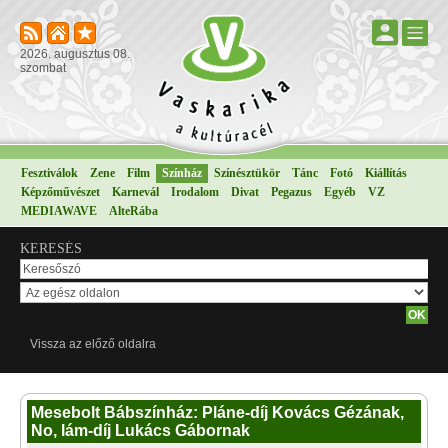
2026. augusztus 08.
szombat
Fesztiválok
Zene
Film
Színház
Színésztükör
Tánc
Fotó
Kiállítás
Képzőművészet
Karnevál
Irodalom
Divat
Pegazus
Egyéb
VZ
MEDIAWAVE
AlteRába
KERESÉS
Vissza az előző oldalra
Mesebolt Bábszínház: Pláne-díj Kovács Gézának,
No, lám-díj Lukács Gábornak