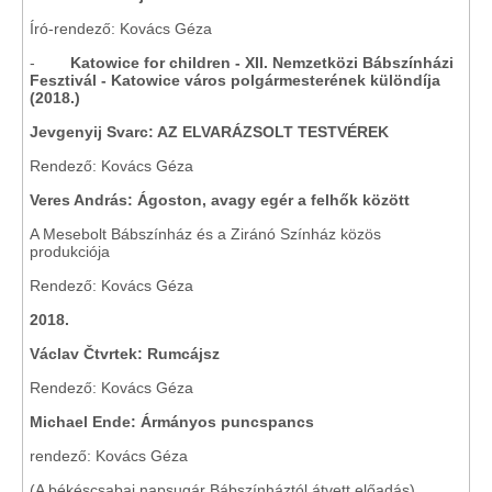
Író-rendező: Kovács Géza
-
Katowice for children - XII. Nemzetközi Bábszínházi
Fesztivál - Katowice város polgármesterének különdíja
(2018.)
Jevgenyij Svarc: AZ ELVARÁZSOLT TESTVÉREK
Rendező: Kovács Géza
Veres András: Ágoston, avagy egér a felhők között
A Mesebolt Bábszínház és a Ziránó Színház közös
produkciója
Rendező: Kovács Géza
2018.
Václav Čtvrtek: Rumcájsz
Rendező: Kovács Géza
Michael Ende: Ármányos puncspancs
rendező: Kovács Géza
(A békéscsabai napsugár Bábszínháztól átvett előadás)