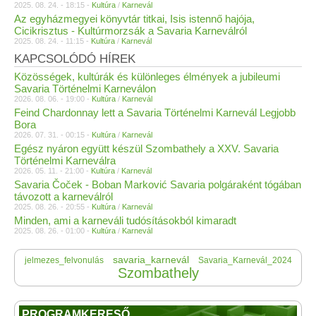
2025. 08. 24. - 18:15 -
Kultúra
/
Karnevál
Az egyházmegyei könyvtár titkai, Isis istennő hajója,
Cicikrisztus - Kultúrmorzsák a Savaria Karneválról
2025. 08. 24. - 11:15 -
Kultúra
/
Karnevál
KAPCSOLÓDÓ HÍREK
Közösségek, kultúrák és különleges élmények a jubileumi
Savaria Történelmi Karneválon
2026. 08. 06. - 19:00 -
Kultúra
/
Karnevál
Feind Chardonnay lett a Savaria Történelmi Karnevál Legjobb
Bora
2026. 07. 31. - 00:15 -
Kultúra
/
Karnevál
Egész nyáron együtt készül Szombathely a XXV. Savaria
Történelmi Karneválra
2026. 05. 11. - 21:00 -
Kultúra
/
Karnevál
Savaria Čoček - Boban Marković Savaria polgáraként tógában
távozott a karneválról
2025. 08. 26. - 20:55 -
Kultúra
/
Karnevál
Minden, ami a karneváli tudósításokból kimaradt
2025. 08. 26. - 01:00 -
Kultúra
/
Karnevál
savaria_karnevál
jelmezes_felvonulás
Savaria_Karnevál_2024
Szombathely
PROGRAMKERESŐ