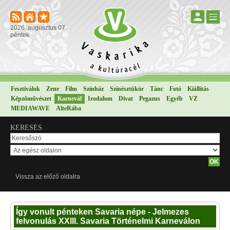
2026. augusztus 07.
péntek
Fesztiválok
Zene
Film
Színház
Színésztükör
Tánc
Fotó
Kiállítás
Képzőművészet
Karnevál
Irodalom
Divat
Pegazus
Egyéb
VZ
MEDIAWAVE
AlteRába
KERESÉS
Vissza az előző oldalra
Így vonult pénteken Savaria népe - Jelmezes
felvonulás XXIII. Savaria Történelmi Karneválon