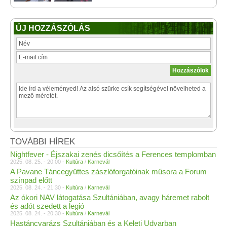
ÚJ HOZZÁSZÓLÁS
TOVÁBBI HÍREK
Nightfever - Éjszakai zenés dicsőítés a Ferences templomban
2025. 08. 25. - 20:00 -
Kultúra
/
Karnevál
A Pavane Táncegyüttes zászlóforgatóinak műsora a Forum
színpad előtt
2025. 08. 24. - 21:30 -
Kultúra
/
Karnevál
Az ókori NAV látogatása Szultániában, avagy háremet rabolt
és adót szedett a legió
2025. 08. 24. - 20:30 -
Kultúra
/
Karnevál
Hastáncvarázs Szultániában és a Keleti Udvarban