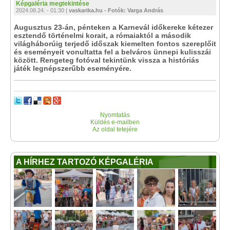
Képgaléria megtekintése
2024.08.24. - 01:30 |
vaskarika.hu - Fotók: Varga András
Augusztus 23-án, pénteken a Karnevál időkereke kétezer
esztendő történelmi korait, a rómaiaktól a második
világháborúig terjedő időszak kiemelten fontos szereplőit
és eseményeit vonultatta fel a belváros ünnepi kulisszái
között. Rengeteg fotóval tekintünk vissza a históriás
játék legnépszerűbb eseményére.
Nyomtatás
Küldés e-mailben
Az oldal tetejére
A HÍRHEZ TARTOZÓ KÉPGALÉRIA