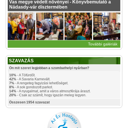
Vas megye védett növényei - Könyvbemutató a
Nádasdy-vár dísztermében
További galériák
SZAVAZÁS
Ön mit szeret legjobban a szombathelyi nyárban?
10%
- A Tófürdőt.
42%
- A Savaria Karnevált.
7%
- A rengeteg fagyizási lehetőséget.
8%
- A sok gondozott parkot.
14%
- A nyugalmat, amit a város atmoszférája áraszt.
20%
- Csak az számít, hogy igazán meleg legyen.
Összesen 1954 szavazat