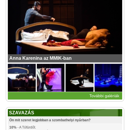
Anna Karenina az MMIK-ban
További galériák
SZAVAZÁS
Ön mit szeret legjobban a szombathelyi nyárban?
10%
- A Tófürdőt.