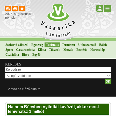
2026. augusztus 07.
péntek
Szakértő válaszol
Egészség
Turizmus
Természet
Útibeszámoló
Bálok
Sport
Gasztronómia
Klíma
Tűsarok
Mozaik
Ezotéria
Horoszkóp
Családika
Bizsu
Egyéb
KERESÉS
Vissza az előző oldalra
Ha nem Bécsben nyitottál kávézót, akkor most
lehívhatsz 1 milliót