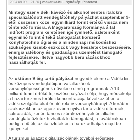
2024.09.09. - 21:20 |
vaskarika.hu - Nyitókép: Pinterest
Mintegy ezer vidéki kávézó és alkoholmentes italokra
specializálódott vendéglátóhely pályázhat szeptember 9-
étől összesen közel egymilliárd forint értékű vissza nem
térítendő forrásra. A Magyarország Kormánya által
indított program keretében igényelhető, üzletenként
egymillió forint értékű támogatást korszerű
konyhatechnológiai és a mindennapi működéshez
szükséges kisebb eszközök vagy készletek beszerzésére,
energiahatékony és gazdaságos üzemelést támogató
fejlesztésekre, illetve nagyobb beruházásokhoz
használhatják fel.
Az
október 9-éig tartó pályázat
negyedik eleme a Vidéki kis-
és közepes vendéglátóipari vállalkozások
versenyképességének növelése című programnak. A 13
milliárd forint értékű fejlesztési pályázat célja, hogy mérsékelje
a hazai turizmus területi koncentrációja következtében a
vidéki szolgáltatókat érintő relatív versenyhátrányt. A korábbi
szakaszokban az egész évben nyitva tartó vidéki éttermek,
cukrászdák, zenés-táncos szórakozóhelyek és alkalmi
vendéglátó üzletek hívhattak le támogatást; a továbbiakban
pedig a büfék, az italüzletek és a bárok adhatják majd be
igényeiket.
A turizmus ágazat digitalizációjának további erősítése