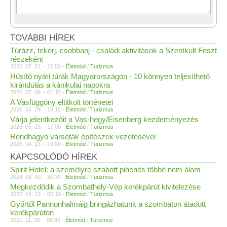
TOVÁBBI HÍREK
Túrázz, tekerj, csobbanj - családi aktivitások a Szentkult Feszt
részeként
2026. 07. 21. - 15:50 -
Életmód
/
Turizmus
Hűsítő nyári túrák Magyarországon - 10 könnyen teljesíthető
kirándulás a kánikulai napokra
2026. 07. 09. - 01:15 -
Életmód
/
Turizmus
A Vasfüggöny eltitkolt történetei
2026. 06. 29. - 14:15 -
Életmód
/
Turizmus
Várja jelentkezőit a Vas-hegy/Eisenberg kezdeményezés
2026. 05. 29. - 17:00 -
Életmód
/
Turizmus
Rendhagyó várséták építészek vezetésével
2026. 04. 23. - 19:00 -
Életmód
/
Turizmus
KAPCSOLÓDÓ HÍREK
Spirit Hotel: a személyre szabott pihenés többé nem álom
2024. 08. 30. - 20:30 -
Életmód
/
Turizmus
Megkezdődik a Szombathely-Vép kerékpárút kivitelezése
2022. 04. 13. - 00:10 -
Életmód
/
Turizmus
Győrtől Pannonhalmáig bringázhatunk a szombaton átadott
kerékpárúton
2021. 11. 26. - 09:30 -
Életmód
/
Turizmus