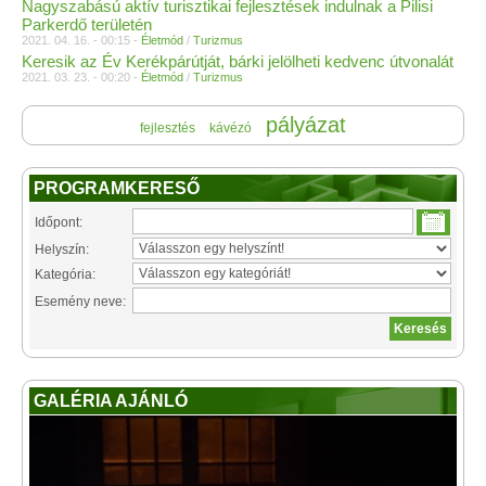
Nagyszabású aktív turisztikai fejlesztések indulnak a Pilisi
Parkerdő területén
2021. 04. 16. - 00:15 -
Életmód
/
Turizmus
Keresik az Év Kerékpárútját, bárki jelölheti kedvenc útvonalát
2021. 03. 23. - 00:20 -
Életmód
/
Turizmus
pályázat
fejlesztés
kávézó
PROGRAMKERESŐ
Időpont:
Helyszín:
Kategória:
Esemény neve:
GALÉRIA AJÁNLÓ