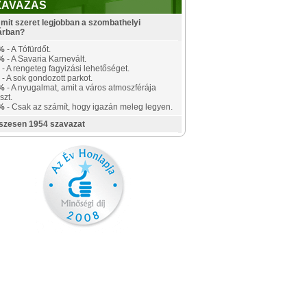
ZAVAZÁS
mit szeret legjobban a szombathelyi
árban?
%
- A Tófürdőt.
%
- A Savaria Karnevált.
- A rengeteg fagyizási lehetőséget.
- A sok gondozott parkot.
%
- A nyugalmat, amit a város atmoszférája
szt.
%
- Csak az számít, hogy igazán meleg legyen.
szesen 1954 szavazat