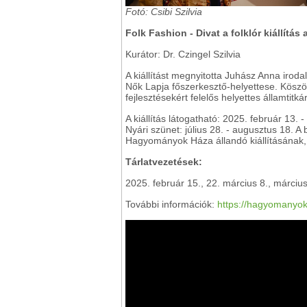
Fotó: Csibi Szilvia
Folk Fashion - Divat a folklór kiállít
Kurátor: Dr. Czingel Szilvia
A kiállítást megnyitotta Juhász Anna irod
Nők Lapja főszerkesztő-helyettese. Köszö
fejlesztésekért felelős helyettes államti
A kiállítás látogatható: 2025. február 13. 
Nyári szünet: július 28. - augusztus 18. A
Hagyományok Háza állandó kiállításának, a
Tárlatvezetések:
2025. február 15., 22. március 8., márciu
További információk:
https://hagyomanyokh