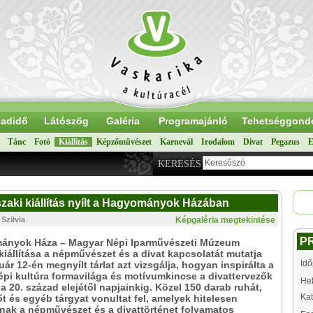
adidő
Látószög
Galéria
Programajánló
Tehetséggond
Tánc
Fotó
Kiállítás
Képzőművészet
Karnevál
Irodalom
Divat
Pegazus
E
KERESÉS
szaki kiállítás nyílt a Hagyományok Házában
 Szilvia
Képgaléria megtekintése
P
ányok Háza – Magyar Népi Iparművészeti Múzeum
kiállítása a népművészet és a divat kapcsolatát mutatja
Idő
uár 12-én megnyílt tárlat azt vizsgálja, hogyan inspirálta a
pi kultúra formavilága és motívumkincse a divattervezők
Hel
a 20. század elejétől napjainkig. Közel 150 darab ruhát,
Kat
őt és egyéb tárgyat vonultat fel, amelyek hitelesen
ak a népművészet és a divattörténet folyamatos