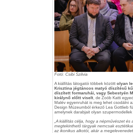
Fotó: Csibi Szilvia
A kiállítás látogatói többek között
olyan l
Krisztina jégtáncos matyó díszítésű k
díszített formaruhái, vagy Sebestyén M
királynő előtt viselt
, de Zoób Katti egyed
Malév egyenruhát is meg lehet csodálni az
Design Múzeumból érkező Lea Gottlieb fü
amelynek darabjait olyan szupermodellek 
„A kiállítás célja, hogy a népművészet és 
megtekinthető tárgyak nemcsak esztétikai 
az ikonikus alkotói, akár a megelevenedett