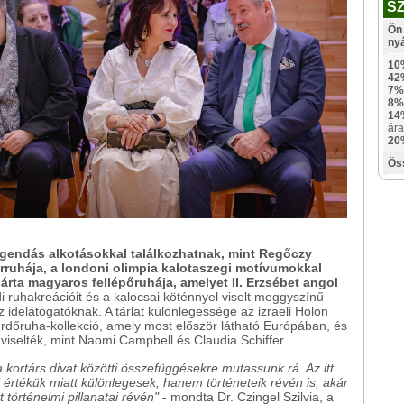
S
Ön 
ny
10
42
7%
8%
14
ára
20
Ös
egendás alkotásokkal találkozhatnak, mint Regőczy
űrruhája, a londoni olimpia kalotaszegi motívumokkal
árta magyaros fellépőruhája, amelyet II. Erzsébet angol
i ruhakreációit és a kalocsai köténnyel viselt meggyszínű
 idelátogatóknak. A tárlat különlegessége az izraeli Holon
rdőruha-kollekció, amely most először látható Európában, és
viselték, mint Naomi Campbell és Claudia Schiffer.
a kortárs divat közötti összefüggésekre mutassunk rá. Az itt
értékük miatt különlegesek, hanem történeteik révén is, akár
 történelmi pillanatai révén"
- mondta Dr. Czingel Szilvia, a