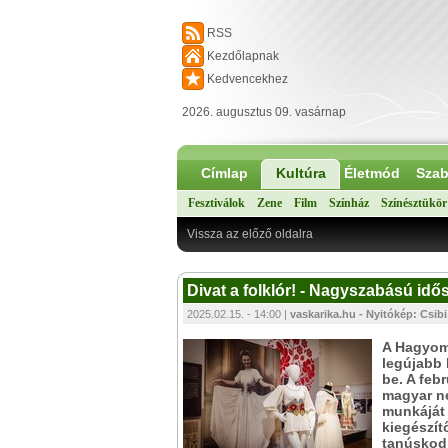
RSS
Kezdőlapnak
Kedvencekhez
2026. augusztus 09. vasárnap
Címlap
Kultúra
Életmód
Szab
Fesztiválok
Zene
Film
Színház
Színésztükör
Vissza az előző oldalra
Divat a folklór! - Nagyszabású idő
2025.02.15. - 14:00 |
vaskarika.hu - Nyitókép: Csibi
A Hagyom
legújabb 
be. A febr
magyar né
munkáját 
kiegészít
tanúskodn