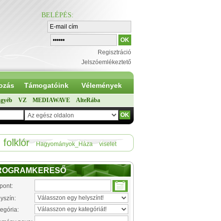
BELÉPÉS
:
Regisztráció
Jelszóemlékeztető
ozás
Támogatóink
Vélemények
gyéb
VZ
MEDIAWAVE
AlteRába
folklór
Hagyományok_Háza
viselet
ROGRAMKERESŐ
pont:
yszín:
egória: