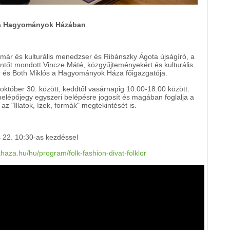
ás a Hagyományok Házában
almár és kulturális menedzser és Ribánszky Ágota újságíró, a
ntőt mondott Vincze Máté, közgyűjteményekért és kulturális
tkár és Both Miklós a Hagyományok Háza főigazgatója.
- október 30. között, keddtől vasárnapig 10:00-18:00 között.
 belépőjegy egyszeri belépésre jogosít és magában foglalja a
z "Illatok, ízek, formák" megtekintését is.
s 22. 10:30-as kezdéssel
aza.hu/hu/program/folk-fashion-divat-folklor