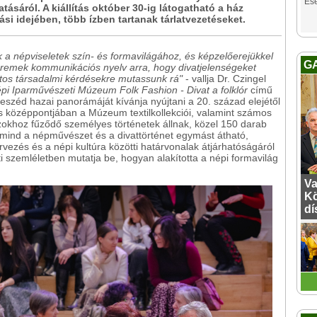
Es
tásáról. A kiállítás október 30-ig látogatható a ház
tási idejében, több ízben tartanak tárlatvezetéseket.
ak a népviseletek szín- és formavilágához, és képzelőerejükkel
G
at remek kommunikációs nyelv arra, hogy divatjelenségeket
ntos társadalmi kérdésekre mutassunk rá"
- vallja Dr. Czingel
 Iparművészeti Múzeum Folk Fashion - Divat a folklór
című
eszéd hazai panorámáját kívánja nyújtani a 20. század elejétől
lítás középpontjában a Múzeum textilkollekciói, valamint számos
khoz fűződő személyes történetek állnak, közel 150 darab
 mind a népművészet és a divattörténet egymást átható,
ervezés és a népi kultúra közötti határvonalak átjárhatóságáról
eti szemléletben mutatja be, hogyan alakította a népi formavilág
Va
Kö
dí