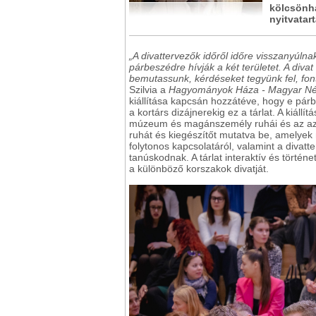
kölcsönha
nyitvatar
„A divattervezők időről időre visszanyúln
párbeszédre hívják a két területet. A div
bemutassunk, kérdéseket tegyünk fel, fo
Szilvia a
Hagyományok Háza - Magyar Népi
kiállítása kapcsán hozzátéve, hogy e párb
a kortárs dizájnerekig ez a tárlat. A kiál
múzeum és magánszemély ruhái és az azo
ruhát és kiegészítőt mutatva be, amelyek
folytonos kapcsolatáról, valamint a divatt
tanúskodnak. A tárlat interaktív és történ
a különböző korszakok divatját.