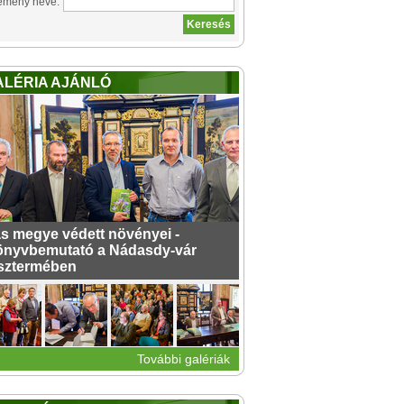
emény neve:
ALÉRIA AJÁNLÓ
s megye védett növényei -
nyvbemutató a Nádasdy-vár
sztermében
További galériák