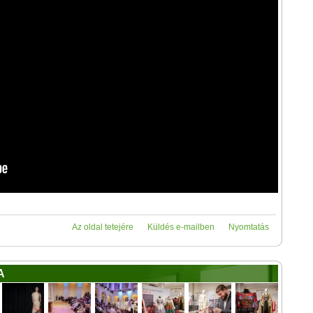
Az oldal tetejére
Küldés e-mailben
Nyomtatás
A