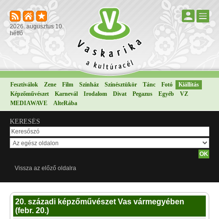
2026. augusztus 10.
hétfő
Fesztiválok
Zene
Film
Színház
Színésztükör
Tánc
Fotó
Kiállítás
Képzőművészet
Karnevál
Irodalom
Divat
Pegazus
Egyéb
VZ
MEDIAWAVE
AlteRába
KERESÉS
Vissza az előző oldalra
20. századi képzőművészet Vas vármegyében
(febr. 20.)