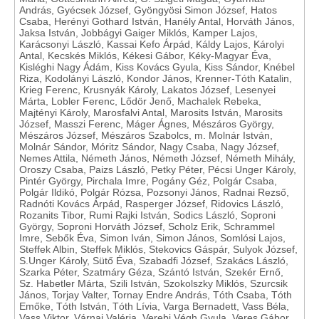
András, Gyécsek József, Gyöngyösi Simon József, Hatos
Csaba, Herényi Gothard István, Hanély Antal, Horváth János,
Jaksa István, Jobbágyi Gaiger Miklós, Kamper Lajos,
Karácsonyi László, Kassai Kefo Árpád, Káldy Lajos, Károlyi
Antal, Kecskés Miklós, Kékesi Gábor, Kéky-Magyar Éva,
Kisléghi Nagy Ádám, Kiss Kovács Gyula, Kiss Sándor, Knébel
Riza, Kodolányi László, Kondor János, Krenner-Tóth Katalin,
Krieg Ferenc, Krusnyák Károly, Lakatos József, Lesenyei
Márta, Lobler Ferenc, Lődör Jenő, Machalek Rebeka,
Majtényi Károly, Marosfalvi Antal, Marosits István, Marosits
József, Masszi Ferenc, Máger Ágnes, Mészáros György,
Mészáros József, Mészáros Szabolcs, m. Molnár István,
Molnár Sándor, Móritz Sándor, Nagy Csaba, Nagy József,
Nemes Attila, Németh János, Németh József, Németh Mihály,
Oroszy Csaba, Paizs László, Petky Péter, Pécsi Unger Károly,
Pintér György, Pirchala Imre, Pogány Géz, Polgár Csaba,
Polgár Ildikó, Polgár Rózsa, Pozsonyi János, Radnai Rezső,
Radnóti Kovács Árpád, Rasperger József, Ridovics László,
Rozanits Tibor, Rumi Rajki István, Sodics László, Soproni
György, Soproni Horváth József, Scholz Erik, Schrammel
Imre, Sebők Éva, Simon Iván, Simon János, Somlósi Lajos,
Steffek Albin, Steffek Miklós, Stekovics Gáspár, Sulyok József,
S.Unger Károly, Sütő Éva, Szabadfi József, Szakács László,
Szarka Péter, Szatmáry Géza, Szántó István, Szekér Ernő,
Sz. Habetler Márta, Szili István, Szokolszky Miklós, Szurcsik
János, Torjay Valter, Tornay Endre András, Tóth Csaba, Tóth
Emőke, Tóth István, Tóth Lívia, Varga Bernadett, Vass Béla,
Vass Viktor, Várnai Valéria, Verebi Végh Gyula, Veres Gábor,