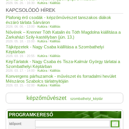
2026. 06. 26. - 16:30 -
Kultúra
/
Kiállítás
KAPCSOLÓDÓ HÍREK
Plafonig érő csodák - képzőművészet tanszakos diákok
évzáró tárlata Sárváron
2026. 06. 06. - 13:00 -
Kultúra
/
Kiállítás
Nővérek – Krenner Tóth Katalin és Tóth Magdolna kiállítása a
Zarkaházi Szily-kastélyban (jún. 13.)
2026. 05. 18. - 15:00 -
Kultúra
/
Kiállítás
Tájképzetek - Nagy Csaba kiállítása a Szombathelyi
Képtárban
2026. 03. 19. - 20:55 -
Kultúra
/
Kiállítás
KépTárlatok - Nagy Csaba és Tisza-Kalmár György tárlatai a
Szombathelyi Képtárban
2026. 03. 17. - 14:00 -
Kultúra
/
Kiállítás
Konvergens párhuzamok - művészet és forradalmi hevület
Mészáros Szabolcs tárlatnyitóján
2026. 03. 15. - 02:00 -
Kultúra
/
Kiállítás
képzőművészet
szombathelyi_képtár
PROGRAMKERESŐ
Időpont: