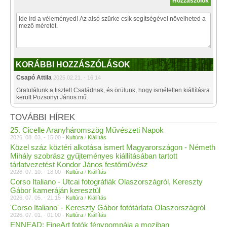
KORÁBBI HOZZÁSZÓLÁSOK
Csapó Attila
2025.02.21. - 16:14
Gratulálunk a tisztelt Családnak, és örülunk, hogy ismételten kiállításra
került Pozsonyi János mű.
TOVÁBBI HÍREK
25. Cicelle Aranyháromszög Művészeti Napok
2026. 08. 03. - 15:00 -
Kultúra
/
Kiállítás
Közel száz köztéri alkotása ismert Magyarországon - Németh
Mihály szobrász gyűjteményes kiállításában tartott
tárlatvezetést Kondor János festőművész
2026. 07. 10. - 18:00 -
Kultúra
/
Kiállítás
Corso Italiano - Utcai fotográfiák Olaszországról, Kereszty
Gábor kameráján keresztül
2026. 07. 05. - 21:15 -
Kultúra
/
Kiállítás
'Corso Italiano' - Kereszty Gábor fotótárlata Olaszországról
2026. 07. 01. - 01:00 -
Kultúra
/
Kiállítás
ENNEAD: FineArt fotók fénypompája a moziban