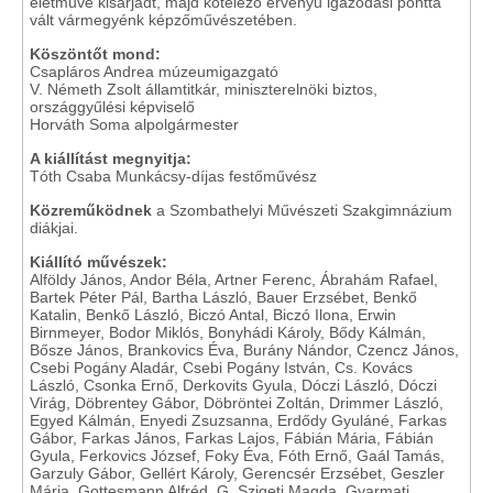
életműve kisarjadt, majd kötelező érvényű igazodási ponttá
vált vármegyénk képzőművészetében.
Köszöntőt mond:
Csapláros Andrea múzeumigazgató
V. Németh Zsolt államtitkár, miniszterelnöki biztos,
országgyűlési képviselő
Horváth Soma alpolgármester
A kiállítást megnyitja:
Tóth Csaba Munkácsy-díjas festőművész
Közreműködnek
a Szombathelyi Művészeti Szakgimnázium
diákjai.
Kiállító művészek:
Alföldy János, Andor Béla, Artner Ferenc, Ábrahám Rafael,
Bartek Péter Pál, Bartha László, Bauer Erzsébet, Benkő
Katalin, Benkő László, Biczó Antal, Biczó Ilona, Erwin
Birnmeyer, Bodor Miklós, Bonyhádi Károly, Bődy Kálmán,
Bősze János, Brankovics Éva, Burány Nándor, Czencz János,
Csebi Pogány Aladár, Csebi Pogány István, Cs. Kovács
László, Csonka Ernő, Derkovits Gyula, Dóczi László, Dóczi
Virág, Döbrentey Gábor, Döbröntei Zoltán, Drimmer László,
Egyed Kálmán, Enyedi Zsuzsanna, Erdődy Gyuláné, Farkas
Gábor, Farkas János, Farkas Lajos, Fábián Mária, Fábián
Gyula, Ferkovics József, Foky Éva, Fóth Ernő, Gaál Tamás,
Garzuly Gábor, Gellért Károly, Gerencsér Erzsébet, Geszler
Mária, Gottesmann Alfréd, G. Szigeti Magda, Gyarmati