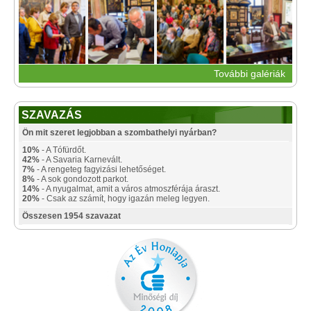
További galériák
SZAVAZÁS
Ön mit szeret legjobban a szombathelyi nyárban?
10%
- A Tófürdőt.
42%
- A Savaria Karnevált.
7%
- A rengeteg fagyizási lehetőséget.
8%
- A sok gondozott parkot.
14%
- A nyugalmat, amit a város atmoszférája áraszt.
20%
- Csak az számít, hogy igazán meleg legyen.
Összesen 1954 szavazat