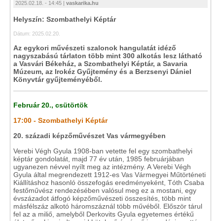
2025.02.18. - 14:45 |
vaskarika.hu
Helyszín: Szombathelyi Képtár
Dátum: 2025.02.20.
Az egykori művészeti szalonok hangulatát idéző
nagyszabású tárlaton több mint 300 alkotás lesz látható
a Vasvári Békeház, a Szombathelyi Képtár, a Savaria
Múzeum, az Irokéz Gyűjtemény és a Berzsenyi Dániel
Könyvtár gyűjteményéből.
Február 20., csütörtök
17:00 - Szombathelyi Képtár
20. századi képzőművészet Vas vármegyében
Verebi Végh Gyula 1908-ban vetette fel egy szombathelyi
képtár gondolatát, majd 77 év után, 1985 februárjában
ugyanezen névvel nyílt meg az intézmény. A Verebi Végh
Gyula által megrendezett 1912-es Vas Vármegyei Műtörténeti
Kiállításhoz hasonló összefogás eredményeként, Tóth Csaba
festőművész rendezésében valósul meg ez a mostani, egy
évszázadot átfogó képzőművészeti összesítés, több mint
másfélszáz alkotó háromszáznál több művéből. Először tárul
fel az a miliő, amelyből Derkovits Gyula egyetemes értékű