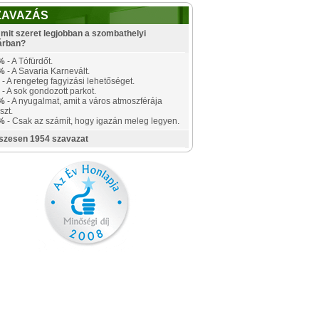
ZAVAZÁS
mit szeret legjobban a szombathelyi
árban?
%
- A Tófürdőt.
%
- A Savaria Karnevált.
- A rengeteg fagyizási lehetőséget.
- A sok gondozott parkot.
%
- A nyugalmat, amit a város atmoszférája
szt.
%
- Csak az számít, hogy igazán meleg legyen.
szesen 1954 szavazat