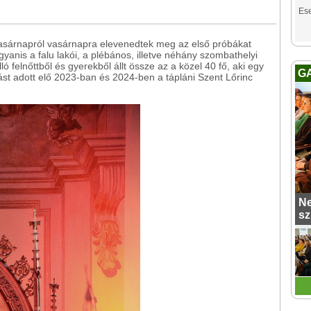
Es
asárnapról vasárnapra elevenedtek meg az első próbákat
yanis a falu lakói, a plébános, illetve néhány szombathelyi
 felnőttből és gyerekből állt össze az a közel 40 fő, aki egy
G
t adott elő 2023-ban és 2024-ben a tápláni Szent Lőrinc
Ne
sz