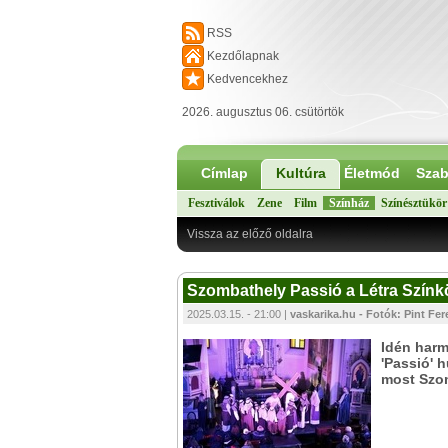
RSS
Kezdőlapnak
Kedvencekhez
2026. augusztus 06. csütörtök
Címlap
Kultúra
Életmód
Szab
Fesztiválok
Zene
Film
Színház
Színésztükör
Vissza az előző oldalra
Szombathely Passió a Létra Színkö
2025.03.15. - 21:00 |
vaskarika.hu - Fotók: Pint Fe
Idén harm
'Passió' 
most Szom