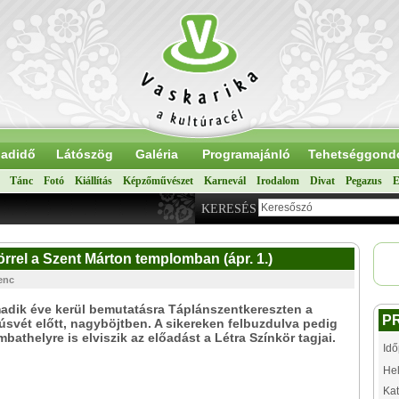
adidő
Látószög
Galéria
Programajánló
Tehetséggond
Tánc
Fotó
Kiállítás
Képzőművészet
Karnevál
Irodalom
Divat
Pegazus
E
KERESÉS
rrel a Szent Márton templomban (ápr. 1.)
renc
adik éve kerül bemutatásra Táplánszentkereszten a
P
húsvét előtt, nagyböjtben. A sikereken felbuzdulva pedig
bathelyre is elviszik az előadást a Létra Színkör tagjai.
Idő
Hel
Kat