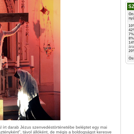
S
Ön 
ny
10
42
7%
8%
14
ára
20
Ös
l írt darab Jézus szenvedéstörténetébe beléptet egy mai
esztényként", távol állóként, de mégis a boldogságot keresve