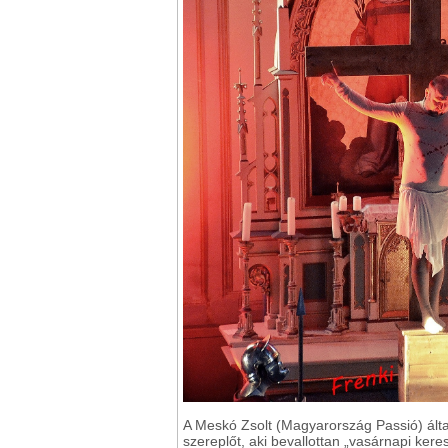
A Meskó Zsolt (Magyarország Passió) álta
szereplőt, aki bevallottan „vasárnapi ker