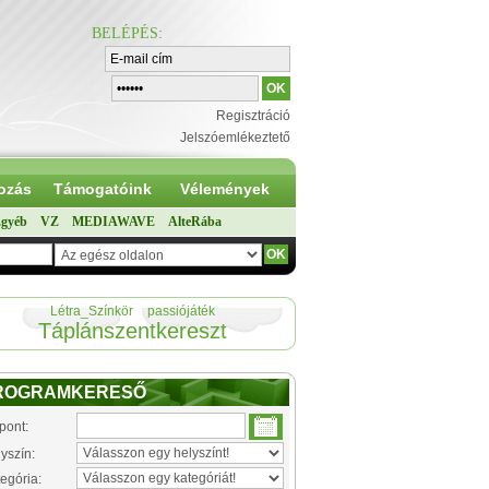
BELÉPÉS
:
Regisztráció
Jelszóemlékeztető
ozás
Támogatóink
Vélemények
gyéb
VZ
MEDIAWAVE
AlteRába
Létra_Színkör
passiójáték
Táplánszentkereszt
ROGRAMKERESŐ
pont:
yszín:
egória: