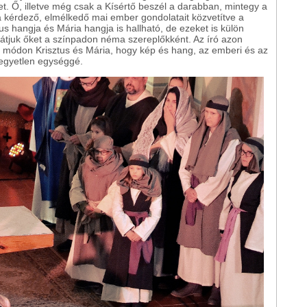
t. Ő, illetve még csak a Kísértő beszél a darabban, mintegy a
 a kérdező, elmélkedő mai ember gondolatait közvetítve a
us hangja és Mária hangja is hallható, de ezeket is külön
t látjuk őket a színpadon néma szereplőkként. Az író azon
 módon Krisztus és Mária, hogy kép és hang, az emberi és az
 egyetlen egységgé.