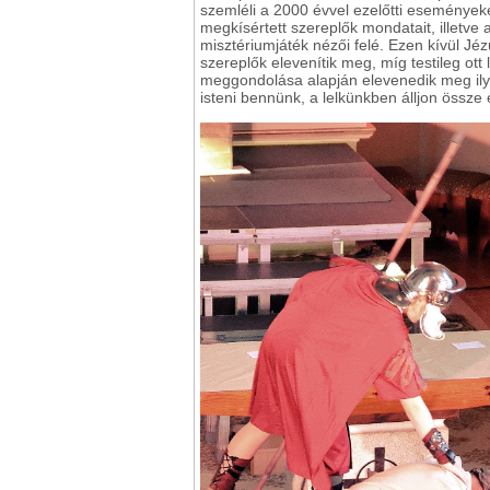
szemléli a 2000 évvel ezelőtti eseményeke
megkísértett szereplők mondatait, illetve
misztériumjáték nézői felé. Ezen kívül Jéz
szereplők elevenítik meg, míg testileg ot
meggondolása alapján elevenedik meg ily
isteni bennünk, a lelkünkben álljon össze