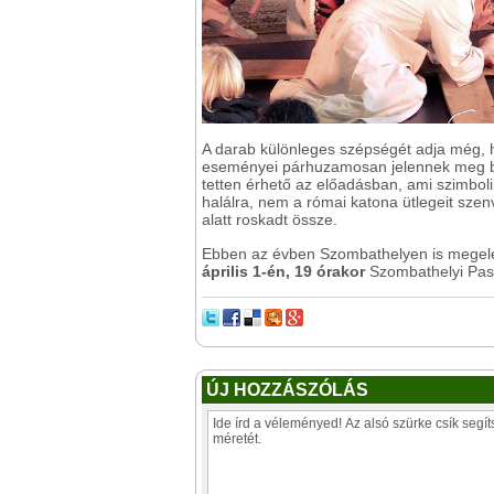
A darab különleges szépségét adja még, ho
eseményei párhuzamosan jelennek meg be
tetten érhető az előadásban, ami szimboli
halálra, nem a római katona ütlegeit szen
alatt roskadt össze.
Ebben az évben Szombathelyen is megele
április 1-én, 19 órakor
Szombathelyi Pass
ÚJ HOZZÁSZÓLÁS