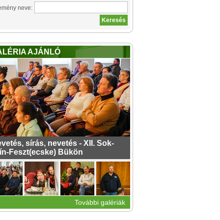
emény neve:
ALÉRIA AJÁNLÓ
vetés, sírás, nevetés - XII. Sok-
ín-Feszt(ecske) Bükön
További galériák