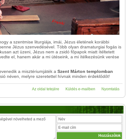
gy a szentmise liturgiája, imái, Jézus életének korábbi
nne Jézus szenvedésével. Több olyan dramaturgiai fogás is
kusan azt üzeni, Jézus nem a zsidó főpapok miatt ítéltetett
vedte el, hanem akár a mi ütéseink, a mi ítélkezésünk verése
venedik a misztériumjáték a
Szent Márton templomban
ió néven, melyre szeretettel hívnak minden érdeklődőt!
Az oldal tetejére
Küldés e-mailben
Nyomtatás