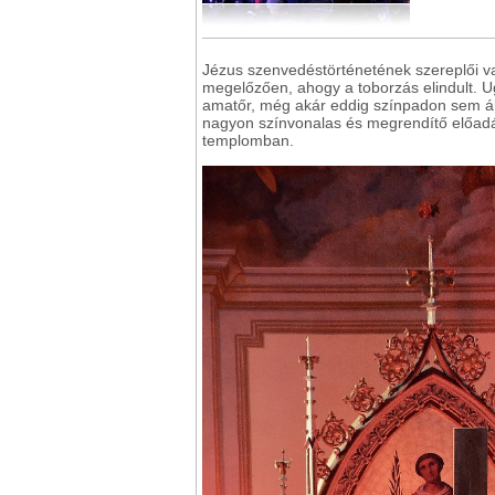
Jézus szenvedéstörténetének szereplői v
megelőzően, ahogy a toborzás elindult. Ug
amatőr, még akár eddig színpadon sem álló
nagyon színvonalas és megrendítő előadás
templomban.