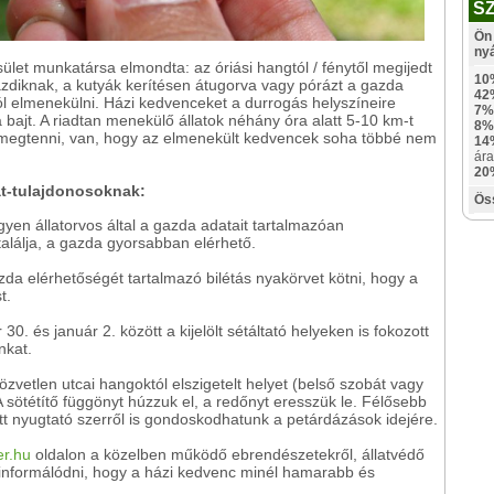
S
Ön 
ny
let munkatársa elmondta: az óriási hangtól / fénytől megijedt
10
diknak, a kutyák kerítésen átugorva vagy pórázt a gazda
42
l elmenekülni. Házi kedvenceket a durrogás helyszíneire
7%
bajt. A riadtan menekülő állatok néhány óra alatt 5-10 km-t
8%
k megtenni, van, hogy az elmenekült kedvencek soha többé nem
14
ára
20
at-tulajdonosoknak:
Ös
gyen állatorvos által a gazda adatait tartalmazóan
találja, a gazda gyorsabban elérhető.
da elérhetőségét tartalmazó bilétás nyakörvet kötni, hogy a
t.
 és január 2. között a kijelölt sétáltató helyeken is fokozott
nkat.
zvetlen utcai hangoktól elszigetelt helyet (belső szobát vagy
 A sötétítő függönyt húzzuk el, a redőnyt eresszük le. Félősebb
tt nyugtató szerről is gondoskodhatunk a petárdázások idejére.
er.hu
oldalon a közelben működő ebrendészetekről, állatvédő
 informálódni, hogy a házi kedvenc minél hamarabb és