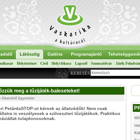
adidő
Látószög
Galéria
Programajánló
Tehetséggond
ndkosár
Helytörténet
Civil
Helyi fókusz
Lapszél
Szomszédvár
Játék-Feladvá
KERESÉS
előzzük meg a tűzijáték-baleseteket!
s Állatvédő Egyesület
P
eri PetárdaSTOP-ot kérnek az állatvédők! Nem csak
llatra is veszélyesek a szilveszteri tűzijátékok. Praktikus
Idő
háziállat-tulajdonosoknak.
Hel
Kat