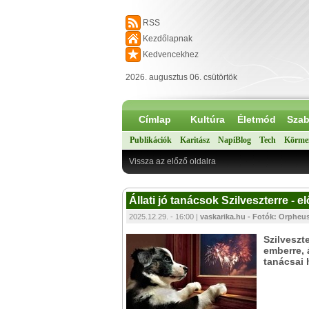
RSS
Kezdőlapnak
Kedvencekhez
2026. augusztus 06. csütörtök
Címlap
Kultúra
Életmód
Szab
Publikációk
Karitász
NapiBlog
Tech
Körme
Vissza az előző oldalra
Állati jó tanácsok Szilveszterre - 
2025.12.29. - 16:00 |
vaskarika.hu - Fotók: Orpheu
Szilveszt
emberre, á
tanácsai 