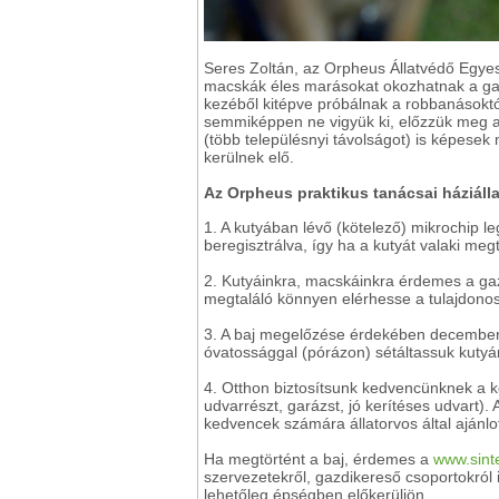
Seres Zoltán, az Orpheus Állatvédő Egyesü
macskák éles marásokat okozhatnak a gaz
kezéből kitépve próbálnak a robbanásoktó
semmiképpen ne vigyük ki, előzzük meg a 
(több településnyi távolságot) is képese
kerülnek elő.
Az Orpheus praktikus tanácsai háziáll
1. A kutyában lévő (kötelező) mikrochip le
beregisztrálva, így ha a kutyát valaki meg
2. Kutyáinkra, macskáinkra érdemes a gaz
megtaláló könnyen elérhesse a tulajdonos
3. A baj megelőzése érdekében december 30.
óvatossággal (pórázon) sétáltassuk kutyá
4. Otthon biztosítsunk kedvencünknek a kö
udvarrészt, garázst, jó kerítéses udvart).
kedvencek számára állatorvos által ajánlo
Ha megtörtént a baj, érdemes a
www.sint
szervezetekről, gazdikereső csoportokról
lehetőleg épségben előkerüljön.