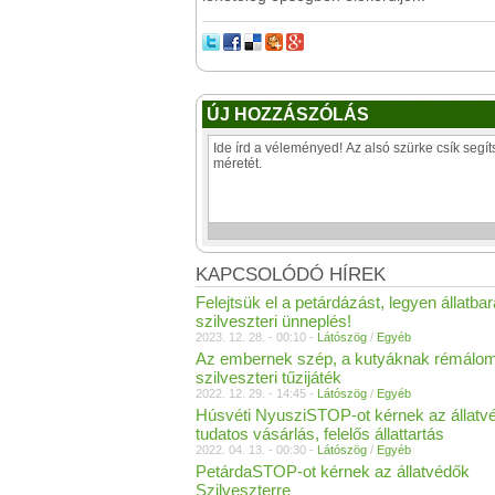
ÚJ HOZZÁSZÓLÁS
KAPCSOLÓDÓ HÍREK
Felejtsük el a petárdázást, legyen állatbar
szilveszteri ünneplés!
2023. 12. 28. - 00:10 -
Látószög
/
Egyéb
Az embernek szép, a kutyáknak rémálo
szilveszteri tűzijáték
2022. 12. 29. - 14:45 -
Látószög
/
Egyéb
Húsvéti NyusziSTOP-ot kérnek az állatv
tudatos vásárlás, felelős állattartás
2022. 04. 13. - 00:30 -
Látószög
/
Egyéb
PetárdaSTOP-ot kérnek az állatvédők
Szilveszterre