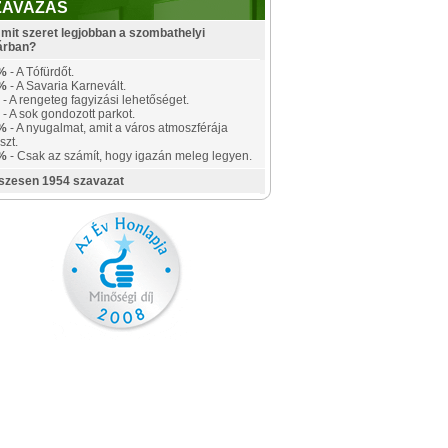
ZAVAZÁS
mit szeret legjobban a szombathelyi
árban?
%
- A Tófürdőt.
%
- A Savaria Karnevált.
- A rengeteg fagyizási lehetőséget.
- A sok gondozott parkot.
%
- A nyugalmat, amit a város atmoszférája
szt.
%
- Csak az számít, hogy igazán meleg legyen.
szesen 1954 szavazat