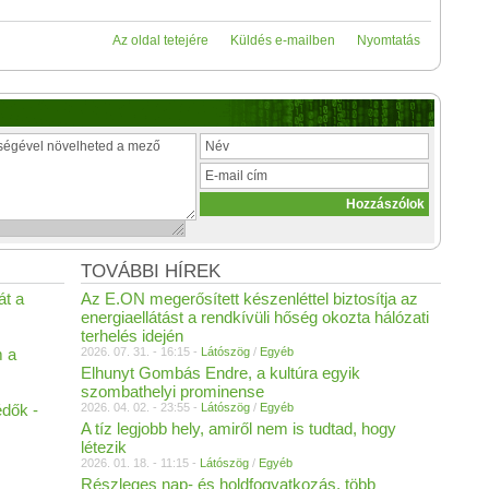
Az oldal tetejére
Küldés e-mailben
Nyomtatás
TOVÁBBI HÍREK
át a
Az E.ON megerősített készenléttel biztosítja az
energiaellátást a rendkívüli hőség okozta hálózati
terhelés idején
m a
2026. 07. 31. - 16:15 -
Látószög
/
Egyéb
Elhunyt Gombás Endre, a kultúra egyik
szombathelyi prominense
édők -
2026. 04. 02. - 23:55 -
Látószög
/
Egyéb
A tíz legjobb hely, amiről nem is tudtad, hogy
létezik
2026. 01. 18. - 11:15 -
Látószög
/
Egyéb
Részleges nap- és holdfogyatkozás, több