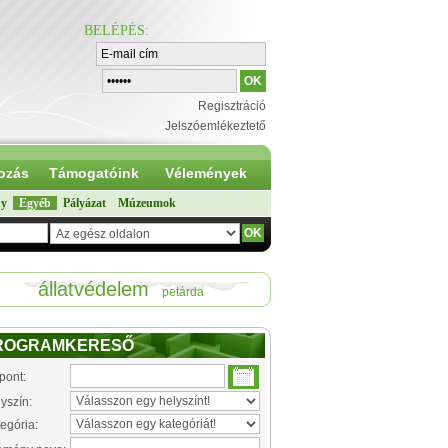
BELÉPÉS
:
Regisztráció
Jelszóemlékeztető
ozás
Támogatóink
Vélemények
ny
Egyéb
Pályázat
Múzeumok
állatvédelem
petárda
ROGRAMKERESŐ
pont:
yszín:
egória: