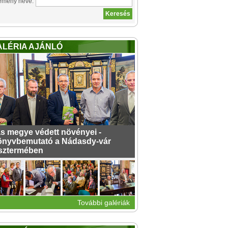
emény neve:
ALÉRIA AJÁNLÓ
s megye védett növényei -
nyvbemutató a Nádasdy-vár
sztermében
További galériák