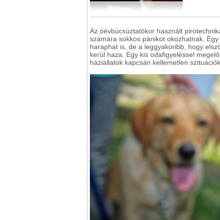
Az óévbúcsúztatókor használt pirotechnik
számára sokkos pánikot okozhatnak. Egy 
haraphat is, de a leggyakoribb, hogy els
kerül haza. Egy kis odafigyeléssel megelő
háziállatok kapcsán kellemetlen szituáció