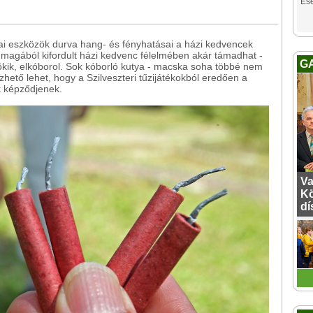
Es
ai eszközök durva hang- és fényhatásai a házi kedvencek
magából kifordult házi kedvenc félelmében akár támadhat -
G
zökik, elkóborol. Sok kóborló kutya - macska soha többé nem
zhető lehet, hogy a Szilveszteri tűzijátékokból eredően a
k képződjenek.
Va
Kö
dí