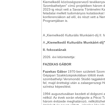
Kiemelkedő közösségszervező tevékenysége
Szombathelyen" című projektben három év
2023-ig részt vett a Savaria Történelmi
feladatai mellett tudományos kutatásokat fo
konferenciákon ad elő, és részt vett a 
Programjában is.
A „Kiemelkedő Kulturális Munkáért-díj II. 
A
„Kiemelkedő Kulturális Munkáért-díj
II. fokozatának
2026. évi kitüntetettje:
FAZEKAS GÁBOR
Fazekas Gábor
1970-ben született Szomba
Gépipari Szakközépiskolában töltött évek a
szombathelyi Versmondó Stúdió tagjaként
fel, majd érettségi után a zalaegerszegi
színész képesítést.
1994 augusztusában kezdett el dolgozni 
nélkül. Az évek során elvégezte a Pécsi
három évtizede meghatározó, nélkülözhete