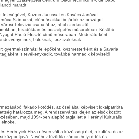
s Vármegyei Szakképzési Centrum Oladi Technikum -, de Gábor
llandó maradt.
en feleségével, Kozma Jucussal és Kovács Janóval
móca Színházat, előadásaikkal bejárták az országot.
árosi Televízió csapatához, ahol szerkesztő-
zinokban, híradókban és beszélgetős műsorokban. Később
 a Nyugat Rádió Élesztő című műsorában. Moderátorként
endezvényeinek, báloknak, fesztiváloknak.
r: gyermekszínházi fellépőként, kvízmesterként és a Savaria
agjaként is tevékenykedik, továbbá harmadik képviselői
"
mazásából fakadó kötődés, az ősei által képviselt lokálpatrióta
zettség határozza meg. A rendszerváltás idején az elsők között
vezésében, majd 1994-ben alapító tagja lett a Herényi Kulturális
 elnöke.
és Herényiek Háza néven vált a közösségi élet, a kultúra és az
si központjává. Nevéhez fűződik számos helyi érték és