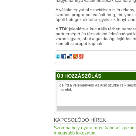
hagyománnyá váltak és sokak számára iga
A vállalat egyúttal szociálisan is érzéke
számos programot valósít meg, melynek s
ápolt betegek életébe igyekszik fényt vinni
A TDK jelenléte a kulturális térben nemc
partnerséget és társadalmi felelősségváll
város legyen, ahol a gazdasági fejlődés m
kiemelt szerepet kapnak.
ÚJ HOZZÁSZÓLÁS
KAPCSOLÓDÓ HÍREK
Szombathely nyara most kapcsol igazán
magasabb fokozatba