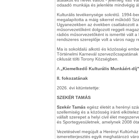
átalakult és nevet váltott - jelenleg Va
odaadó munkája és jelenléte mindvégig á
Kulturális tevékenysége sokrétű. 1994-b
megalapította a máig sikerrel működő Sza
Ugyanezekben az években csatlakozott a V
műsorvezetőként dolgozott reggeli maga
rádiós műsorvezetőként is ismertté vált
rendszeres szereplője volt a város nagy r
Ma is sokoldalú alkotó és közösségi embe
Történelmi Karnevál szervezőcsapatának t
ciklusát tölti Torony Községben.
A
„Kiemelkedő Kulturális Munkáért-díj
II. fokozatának
2026. évi kitüntetettje:
SZEKÉR TAMÁS
Szekér Tamás
egész életét a herényi szár
szellemiség és a közösség iránti elkötele
vállalt szerepet a helyi civil élet megszer
és Sportegyesületnek, amelynek 2008 óta
Vezetésével megújult a Herényi Kultúrház 
ismeretterjesztés egyik meghatározó váro