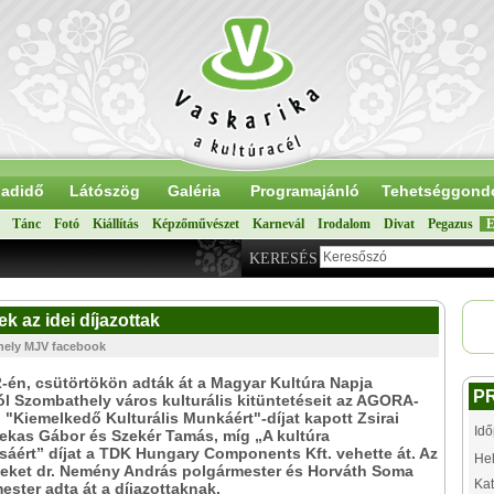
adidő
Látószög
Galéria
Programajánló
Tehetséggond
Tánc
Fotó
Kiállítás
Képzőművészet
Karnevál
Irodalom
Divat
Pegazus
E
KERESÉS
k az idei díjazottak
thely MJV facebook
-én, csütörtökön adták át a Magyar Kultúra Napja
P
l Szombathely város kulturális kitüntetéseit az AGORA-
"Kiemelkedő Kulturális Munkáért"-díjat kapott Zsirai
Idő
ekas Gábor és Szekér Tamás, míg „A kultúra
áért” díjat a TDK Hungary Components Kft. vehette át. Az
Hel
seket dr. Nemény András polgármester és Horváth Soma
Kat
ester adta át a díjazottaknak.