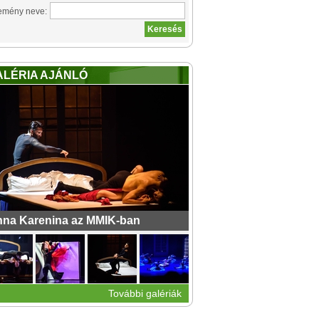
emény neve:
ALÉRIA AJÁNLÓ
na Karenina az MMIK-ban
További galériák