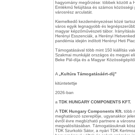
hagyomány megőrzése: többek között a Heré
Emlékmű felújítása és számos közösségi 
városrész arculatát.
Kiemelkedő kezdeményezései közé tartozi
város egyik legnagyobb és legnépszerűbb 
magyar képzőművészeti tábor. Irányításáva
Herényi Esszenciák, a Herényi Hetvenkedé
pandémia idején indított Herényi Heti Piac
Támogatásával több mint 150 kiállítás va
Szakmai munkáját országos és megyei eli
Beke Pál-díja és a Magyar Közösségépítő
A
„Kultúra Támogatásáért-díj"
kitüntetettje
2026-ban
a
TDK HUNGARY COMPONENTS KFT.
A
TDK Hungary Components Kft.
több 
meghatározó szereplője, ugyanakkor jelenlé
évről évre megbízható partnere a városn
megvalósításában. Támogatásuknak köszön
TDK Szurkolói Sátor, a nyári TDK Kertmoz