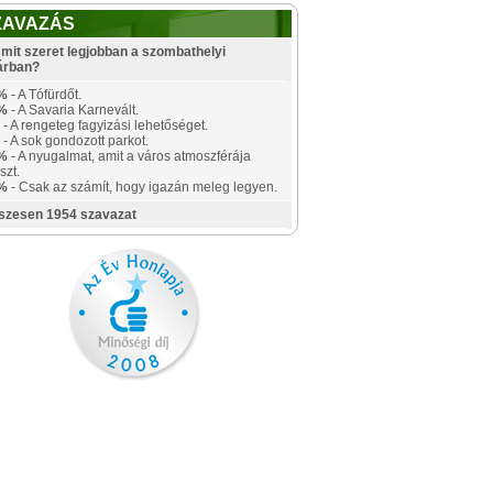
ZAVAZÁS
mit szeret legjobban a szombathelyi
árban?
%
- A Tófürdőt.
%
- A Savaria Karnevált.
- A rengeteg fagyizási lehetőséget.
- A sok gondozott parkot.
%
- A nyugalmat, amit a város atmoszférája
szt.
%
- Csak az számít, hogy igazán meleg legyen.
szesen 1954 szavazat