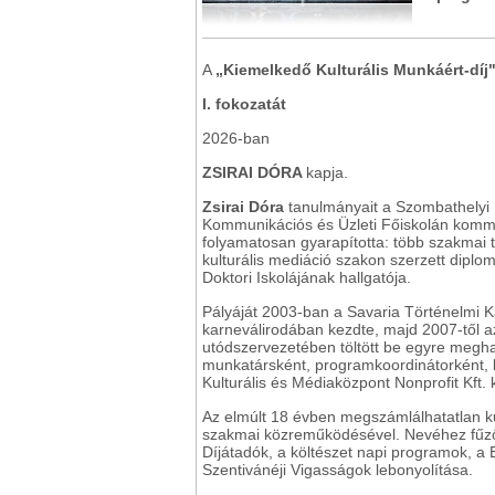
A
„Kiemelkedő Kulturális Munkáért-díj
I. fokozatát
2026-ban
ZSIRAI DÓRA
kapja.
Zsirai Dóra
tanulmányait a Szombathelyi
Kommunikációs és Üzleti Főiskolán kommu
folyamatosan gyarapította: több szakmai 
kulturális mediáció szakon szerzett diplo
Doktori Iskolájának hallgatója.
Pályáját 2003-ban a Savaria Történelmi 
karneválirodában kezdte, majd 2007-től a
utódszervezetében töltött be egyre megh
munkatársként, programkoordinátorként,
Kulturális és Médiaközpont Nonprofit Kft.
Az elmúlt 18 évben megszámlálhatatlan ku
szakmai közreműködésével. Nevéhez fűződ
Díjátadók, a költészet napi programok, a
Szentivánéji Vigasságok lebonyolítása.