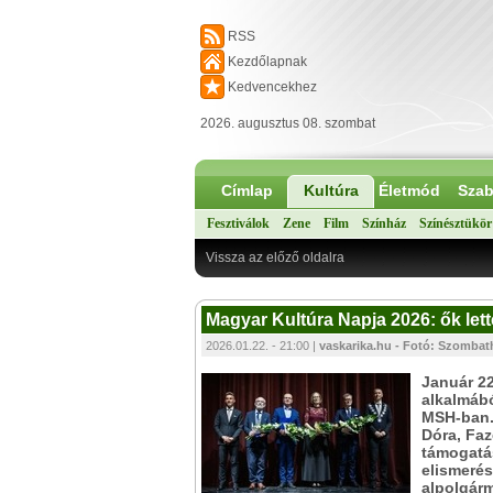
RSS
Kezdőlapnak
Kedvencekhez
2026. augusztus 08. szombat
Címlap
Kultúra
Életmód
Szab
Fesztiválok
Zene
Film
Színház
Színésztükör
Vissza az előző oldalra
Magyar Kultúra Napja 2026: ők lette
2026.01.22. - 21:00 |
vaskarika.hu - Fotó: Szomba
Január 22
alkalmábó
MSH-ban. 
Dóra, Faz
támogatás
elismeré
alpolgárm