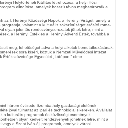
nyi Helytörténeti Kiállítás létrehozása, a helyi Hősi
program elindítása, amelyek hosszú távon meghatározták a
k az I. Herényi Közösségi Napok, a Herényi Virágút, amely a
programja, valamint a kulturális sokszínűséget erősítő roma-
l olyan jelentős rendezvénysorozatok jöttek létre, mint a
sek, a Herényi Esték és a Herényi Adventi Esték, továbbá a
.
lósult meg, lehetőséget adva a helyi alkotók bemutatkozásának.
smerések sora kíséri, köztük a Nemzeti Művelődési Intézet
k Értékszövetsége Egyesület „Látópont" címe.
mint három évtizede Szombathely gazdasági életének
te jóval túlmutat az ipari és technológiai sikereken. A vállalat
ak a kulturális programok és közösségi események
hetően olyan kedvelt rendezvények jöhetnek létre, mint a
i vagy a Szent Iván-éji programok, amelyek városi