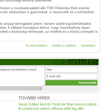
zi közösségi élményt jelentenek.
ny, hiszen a munkatársakból álló TDK Önkéntes Klub évente
orán elsősorban a gyermekek, a rászorulók és a kórházban
.
sak anyagi támogatást jelent, hanem valódi együttműködést,
alást. A vállalat hozzájárul ahhoz, hogy Szombathely olyan
ellett a közösségi élmények, az értékek és a közös ünnepek is
Az oldal tetejére
Küldés e-mailben
Nyomtatás
TOVÁBBI HÍREK
Veres Gábor készíti Törőcsik Mari bronzszobrát -
A színésznő velemi otthona előtt fog állni