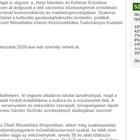
t is végzett: a „Helyi Identitás és Kohézió Erősítése
S
en át dolgozott a déli városrész közösségeinek erősítésén.
 Karnevál kommunikációs és marketingmunkájában. Szakmai
Ön 
lytat a kulturális gazdaságfejlesztés területén, publikál,
ny
Nemzeti Művelődési Intézet Közművelődési Tudományos Kutatási
10
42
7%
8%
14
fokozatát 2026-ban két személy veheti át.
ára
20
"
Ös
thelyen, itt végezte általános iskolai tanulmányait, majd a
latt fordult érdeklődése a kultúra és a művészetek felé. A
 versenyeken és esküvőkön szerepelt, ünnepségeken lépett
 Hevesi Sándor Színház színészképző stúdiójában szerzett
az Oladi Művelődési Központban, ekkor még szakképesítés
 Tudományegyetem művelődésszervező szakát, és több mint
tlen tagja az intézménynek, amely 30 év alatt többször