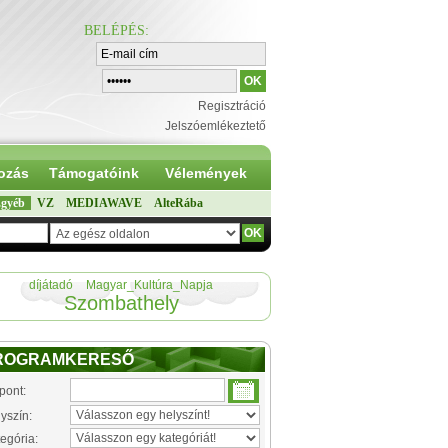
BELÉPÉS
:
Regisztráció
Jelszóemlékeztető
ozás
Támogatóink
Vélemények
gyéb
VZ
MEDIAWAVE
AlteRába
díjátadó
Magyar_Kultúra_Napja
Szombathely
ROGRAMKERESŐ
pont:
yszín:
egória: