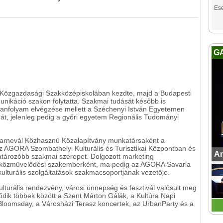
Es
"
G
 Közgazdasági Szakközépiskolában kezdte, majd a Budapesti
nikáció szakon folytatta. Szakmai tudását később is
tanfolyam elvégzése mellett a Széchenyi István Egyetemen
mát, jelenleg pedig a győri egyetem Regionális Tudományi
Karnevál Közhasznú Közalapítvány munkatársaként a
z AGORA Szombathelyi Kulturális és Turisztikai Központban és
An
atározóbb szakmai szerepet. Dolgozott marketing
 közművelődési szakemberként, ma pedig az AGORA Savaria
 kulturális szolgáltatások szakmacsoportjának vezetője.
lturális rendezvény, városi ünnepség és fesztivál valósult meg
ik többek között a Szent Márton Gálák, a Kultúra Napi
 Bloomsday, a Városházi Terasz koncertek, az UrbanParty és a