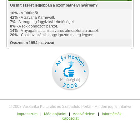
Ön mit szeret legjobban a szombathelyi nyárban?
10%
- A Tófürdőt.
42%
- A Savaria Karnevált.
7%
- A rengeteg fagyizási lehetőséget.
8%
- A sok gondozott parkot.
14%
- A nyugalmat, amit a város atmoszférája áraszt.
20%
- Csak az számít, hogy igazán meleg legyen.
Összesen 1954 szavazat
© 2008 Vaskarika Kulturális és Szabadidő Portál - Minden jog fenntartva
Impresszum
|
Médiaajánlat
|
Adatvédelem
|
Információk
|
Kapcsolat