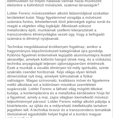
életműveken túl milyen hatással vannak hazai művészeti
életünkre a különböző művészeti, szakmai társaságok?
Lobler Ferenc művészetében alkotói látásmódjával szokatlan
területeket kutat. Nagy figyelemmel vizsgálja a művészet
számára fontos, lehetetlennek tűnő jelenségek egész sorát és
magát a végtelen világ logikáját. Alkotásait sokszor
metaforákra építi, munkáinak szellemi kiterjesztését a
transzcendens élményvilágba vezeti úgy, hogy a befogadó
számára is élményt nyújtsanak.
Technikai megoldásaival érzékenyen fogalmaz, amikor a
hagyományos képzőművészeti kategóriákat újra gondolja.
Különös figyelmet érdemelnek legújabb alumíniumlapra festett
akvarelljei, amelyek különös hangot ütnek meg, és a vízbázisú
technika anyagiságát teljesen újdonságszerűen értelmezik.
Ezek a munkák a vizuális élményen túl mély spirituális, szinte
szakrális csendet hordoznak. Képi világa olyan térbeli
dimenziókat nyit meg, amelyek túlmutatnak a fizikai
valóságon. Magas színvonalú, kvalitásos művei és figyelemre
méltó alkotásai ezt a különösen misztikus szemléletet
sugározzák. Lobler Ferenc a látható világ mögötti titkokat
kutatja, a kontemplációra és a metafizikai kérdésekre hívja fel
a figyelmet, amely a mai, zajos világban kiemelkedő művészi
teljesítménnyel párosul. Lobler Ferenc eddigi alkotói pályája a
kísérletezés, az újítás és a mélyreható intellektuális tartalom
jegyében telt. A technikai bravúr és a transzcendens tematikák
ötvözésével egyedülálló helyet foglal el a kortárs magyar