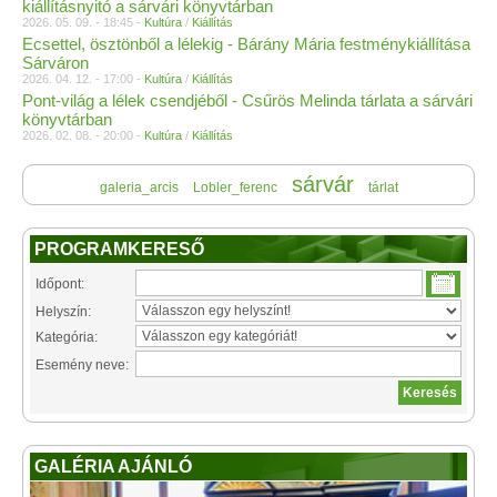
kiállításnyitó a sárvári könyvtárban
2026. 05. 09. - 18:45 -
Kultúra
/
Kiállítás
Ecsettel, ösztönből a lélekig - Bárány Mária festménykiállítása
Sárváron
2026. 04. 12. - 17:00 -
Kultúra
/
Kiállítás
Pont-világ a lélek csendjéből - Csűrös Melinda tárlata a sárvári
könyvtárban
2026. 02. 08. - 20:00 -
Kultúra
/
Kiállítás
sárvár
galeria_arcis
Lobler_ferenc
tárlat
PROGRAMKERESŐ
Időpont:
Helyszín:
Kategória:
Esemény neve:
GALÉRIA AJÁNLÓ