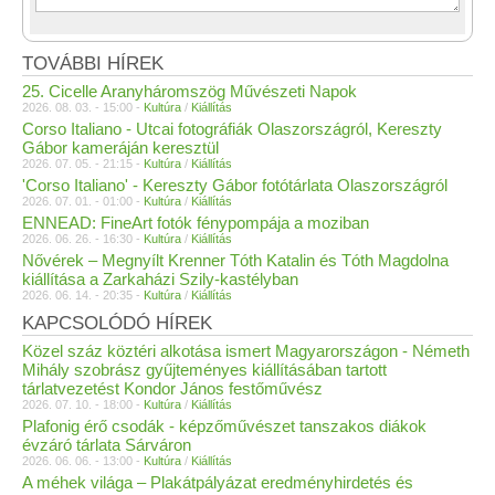
TOVÁBBI HÍREK
25. Cicelle Aranyháromszög Művészeti Napok
2026. 08. 03. - 15:00 -
Kultúra
/
Kiállítás
Corso Italiano - Utcai fotográfiák Olaszországról, Kereszty
Gábor kameráján keresztül
2026. 07. 05. - 21:15 -
Kultúra
/
Kiállítás
'Corso Italiano' - Kereszty Gábor fotótárlata Olaszországról
2026. 07. 01. - 01:00 -
Kultúra
/
Kiállítás
ENNEAD: FineArt fotók fénypompája a moziban
2026. 06. 26. - 16:30 -
Kultúra
/
Kiállítás
Nővérek – Megnyílt Krenner Tóth Katalin és Tóth Magdolna
kiállítása a Zarkaházi Szily-kastélyban
2026. 06. 14. - 20:35 -
Kultúra
/
Kiállítás
KAPCSOLÓDÓ HÍREK
Közel száz köztéri alkotása ismert Magyarországon - Németh
Mihály szobrász gyűjteményes kiállításában tartott
tárlatvezetést Kondor János festőművész
2026. 07. 10. - 18:00 -
Kultúra
/
Kiállítás
Plafonig érő csodák - képzőművészet tanszakos diákok
évzáró tárlata Sárváron
2026. 06. 06. - 13:00 -
Kultúra
/
Kiállítás
A méhek világa – Plakátpályázat eredményhirdetés és