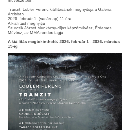
művészetben."
Tranzit. Lobler Ferenc kiállításának megnyitója a Galeria
Arcisban
2026. február 1. (vasárnap) 11 óra
A kiállítást megnyitja
Szurcsik József Munkácsy-díjas képzőművész, Érdemes
Művész, az MMA rendes tagja
A kiállítás megtekinthető: 2026. február 1 - 2026. március
15-ig