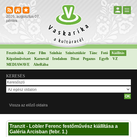
2026. augusztus 07.
péntek
Fesztiválok
Zene
Film
Színház
Színésztükör
Tánc
Fotó
Kiállítás
Képzőművészet
Karnevál
Irodalom
Divat
Pegazus
Egyéb
VZ
MEDIAWAVE
AlteRába
KERESÉS
Vissza az előző oldalra
Tranzit - Lobler Ferenc festőművész kiállítása a
Galéria Arcisban (febr. 1.)