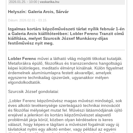
2026.01.25. - 10:00 |
vaskarika.hu
Helyszín: Galeria Arcis, Sárvár
Dátum: 2026.02.01 - 03.15.
Izgalmas kortárs képzőművészeti tárlat nyílik február 1-én
a Galeria Arcis kiállítóterében: Lobler Ferenc Tranzit című
kiállítása, melyet Szurcsik József Munkácsy-díjas
festőművész nyit meg.
Lobler Ferenc
művei a látható világ mögötti titkokat kutatják.
Metaforákra épülő, filozofikus és transzcendens hangoltságú
képei különleges, meditatív élményt kínálnak. Külön figyelmet
érdemelnek alumíniumlapra festett akvarelljei, amelyek
egyszerre technikailag újszerűek, ugyanakkor mélyen
elgondolkodtatók.
Szurcsik József gondolatai:
„Lobler Ferenc képzőművész magas művészi minőségű, sok
éves alkotói tevékenysége szerteágazó technikai innovációt
és filozófiai mélységet mutat fel. Művészi látásmódjának újító
erejével a jelenkori és kortárs képzőművészet alapvető
problémáit járja körül, közben olyan kérdésekre is keres
választ, hogy képes-e tágítani a művészet fogalmát vagy új
távlatokat nyitni egy alkotó ember, vagy például az egyéni